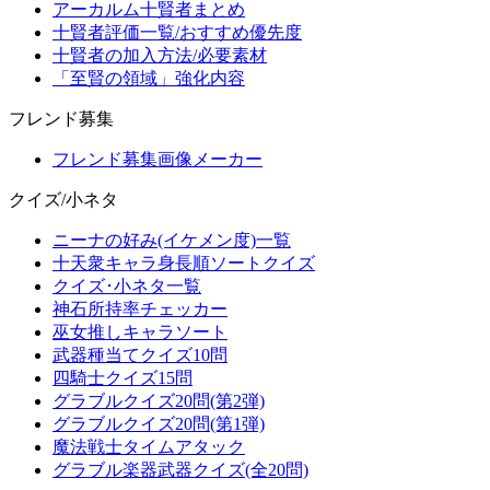
アーカルム十賢者まとめ
十賢者評価一覧/おすすめ優先度
十賢者の加入方法/必要素材
「至賢の領域」強化内容
フレンド募集
フレンド募集画像メーカー
クイズ/小ネタ
ニーナの好み(イケメン度)一覧
十天衆キャラ身長順ソートクイズ
クイズ･小ネタ一覧
神石所持率チェッカー
巫女推しキャラソート
武器種当てクイズ10問
四騎士クイズ15問
グラブルクイズ20問(第2弾)
グラブルクイズ20問(第1弾)
魔法戦士タイムアタック
グラブル楽器武器クイズ(全20問)