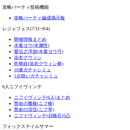
攻略パーティ投稿機能
攻略パーティ編成掲示板
レジェフェス(7/31~8/4)
開催情報まとめ
水着ヨウ(水属性)
愛沿之浮袋(水着ヨウ弓)
浴衣グウィン
炸華紋(浴衣グウィン拳)
10連ガチャシミュ
1点狙いガチャシミュ
6人ニフイヴィンテ
ニフイヴィンテ(6人)まとめ
禁命の魔槍(ニフ槍)
禁命の溟弦(ニフ琴)
ニフイヴィンテ(召喚石)5凸
フォックステイルサマー