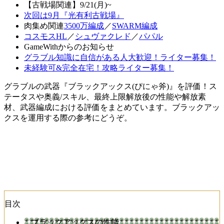
【古戦場関連】9/21(月)~
次回は9月『光有利古戦場』
肉集め関連
3500万編成
／
SWARM編成
コスモスHL
／
シュヴァクレド
／
パパル
GameWithからのお知らせ
グラブル知識に自信がある人大歓迎！ライター募集！
未経験可&完全在宅！攻略ライター募集！
グラブルの武器『ブラックアックス(ぴにゃ斧)』を評価！ス
テータスや奥義/スキル、最終上限解放後の性能や解放素
材、武器編成における評価をまとめています。ブラックアッ
クスを運用する際の参考にどうぞ。
目次
ブラックアックスの性能