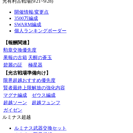
光有利古戦場(9/21~9/28)
開催情報/変更点
3500万編成
SWARM編成
個人ランキングボーダー
【報酬関連】
勲章交換優先度
果報の古箱
天醒の蒼玉
碧麗の証
極星器
【光古戦場準備向け】
限界超越おすすめ優先度
賢者最終上限解放の強化内容
マグナ編成
ゼウス編成
超越ソーン
超越フュンフ
ガイゼン
ルミナス超越
ルミナス武器交換セット