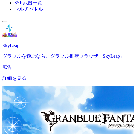
SSR武器一覧
マルチバトル
SkyLeap
グラブルを遊ぶなら、グラブル推奨ブラウザ「SkyLeap」
広告
詳細を見る