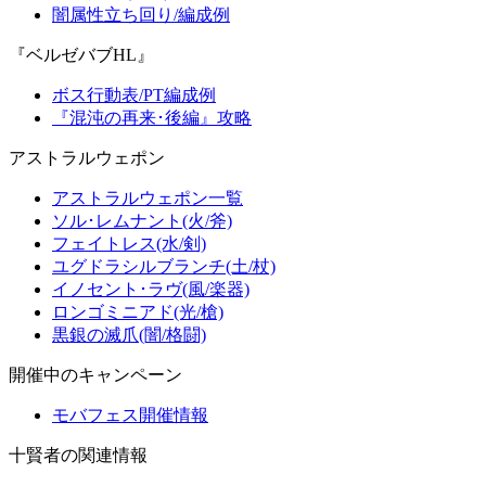
闇属性立ち回り/編成例
『ベルゼバブHL』
ボス行動表/PT編成例
『混沌の再来･後編』攻略
アストラルウェポン
アストラルウェポン一覧
ソル･レムナント(火/斧)
フェイトレス(水/剣)
ユグドラシルブランチ(土/杖)
イノセント･ラヴ(風/楽器)
ロンゴミニアド(光/槍)
黒銀の滅爪(闇/格闘)
開催中のキャンペーン
モバフェス開催情報
十賢者の関連情報