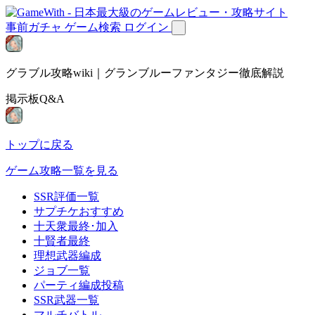
事前ガチャ
ゲーム検索
ログイン
グラブル攻略wiki｜グランブルーファンタジー徹底解説
掲示板Q&A
トップに戻る
ゲーム攻略一覧を見る
SSR評価一覧
サプチケおすすめ
十天衆最終･加入
十賢者最終
理想武器編成
ジョブ一覧
パーティ編成投稿
SSR武器一覧
マルチバトル