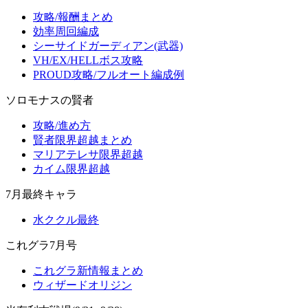
攻略/報酬まとめ
効率周回編成
シーサイドガーディアン(武器)
VH/EX/HELLボス攻略
PROUD攻略/フルオート編成例
ソロモナスの賢者
攻略/進め方
賢者限界超越まとめ
マリアテレサ限界超越
カイム限界超越
7月最終キャラ
水ククル最終
これグラ7月号
これグラ新情報まとめ
ウィザードオリジン