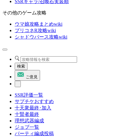
SSRキャラ/召喚石実装順
その他のゲーム攻略
ウマ娘攻略まとめwiki
プリコネR攻略wiki
シャドウバース攻略wiki
検索
ご意見
SSR評価一覧
サプチケおすすめ
十天衆最終･加入
十賢者最終
理想武器編成
ジョブ一覧
パーティ編成投稿