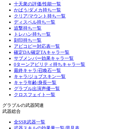
十天衆の評価/性能一覧
かばう/ダメカ持ち一覧
クリア/マウント持ち一覧
ディスペル持ち一覧
追撃持ち一覧
トレハン持ち一覧
刻印持ち一覧
アビコピー対応表一覧
確定DA/確定TAキャラ一覧
サブメンバー効果キャラ一覧
0ターンアビリティ持ちキャラ一覧
最終キャラ/召喚石一覧
キャラ/ジョブスキン一覧
キャラ年齢/身長一覧
グラブル出演声優一覧
クロスフェイト一覧
グラブルの武器関連
武器総合
全SSR武器一覧
武器スキルの効果量一覧/早見表