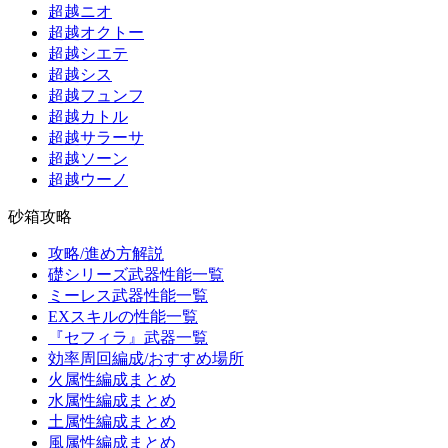
超越ニオ
超越オクトー
超越シエテ
超越シス
超越フュンフ
超越カトル
超越サラーサ
超越ソーン
超越ウーノ
砂箱攻略
攻略/進め方解説
礎シリーズ武器性能一覧
ミーレス武器性能一覧
EXスキルの性能一覧
『セフィラ』武器一覧
効率周回編成/おすすめ場所
火属性編成まとめ
水属性編成まとめ
土属性編成まとめ
風属性編成まとめ