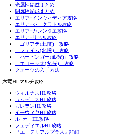
光属性編成まとめ
闇属性編成まとめ
エリア･インヴィディア攻略
エリア･ジョクラトル攻略
エリア･カレンダエ攻略
エリア･リベル攻略
「ゴリアテ(土/闇)」攻略
「フェイム(水/闇)」攻略
「ハービンガー(風/光)」攻略
「エローシオ(火/光)」攻略
クォーツの入手方法
六竜HLマルチ攻略
ウィルナスHL攻略
ワムデュスHL攻略
ガレヲンHL攻略
イーウィヤHL攻略
ル･オーHL攻略
フェディエルHL攻略
『エーテリアルプラス』詳細