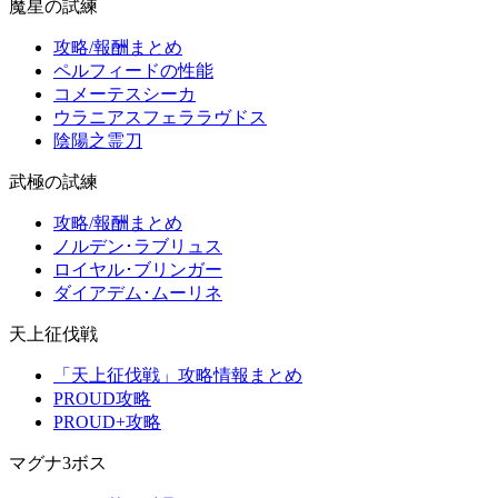
魔星の試練
攻略/報酬まとめ
ペルフィードの性能
コメーテスシーカ
ウラニアスフェララヴドス
陰陽之霊刀
武極の試練
攻略/報酬まとめ
ノルデン･ラブリュス
ロイヤル･ブリンガー
ダイアデム･ムーリネ
天上征伐戦
「天上征伐戦」攻略情報まとめ
PROUD攻略
PROUD+攻略
マグナ3ボス