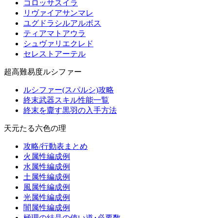
コロッサスイラ
リヴァイアサンマレ
ユグドラシルアルボス
ティアマトアウラ
シュヴァリエクレド
セレストアーテル
超高難易度ルシファー
ルシファー(スパルシ)攻略
終末武器スキル性能一覧
終末を齎す黒羽の入手方法
天元たる六色の理
攻略/行動表まとめ
火属性編成例
水属性編成例
土属性編成例
風属性編成例
光属性編成例
闇属性編成例
極理の結晶の使い道･必要数