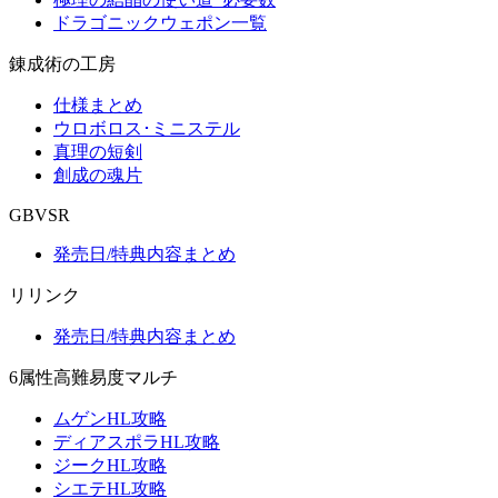
ドラゴニックウェポン一覧
錬成術の工房
仕様まとめ
ウロボロス･ミニステル
真理の短剣
創成の魂片
GBVSR
発売日/特典内容まとめ
リリンク
発売日/特典内容まとめ
6属性高難易度マルチ
ムゲンHL攻略
ディアスポラHL攻略
ジークHL攻略
シエテHL攻略