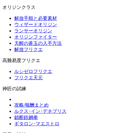
オリジンクラス
解放手順と必要素材
ウィザードオリジン
ランサーオリジン
オリジンファイター
天醒の蒼玉の入手方法
解放フリクエ
高難易度フリクエ
ルシゼロフリクエ
フリクエ天元
神匠の試練
攻略/報酬まとめ
ルクス･イン･デネブリス
鎖断鉄鋼拳
ギタロン･マエストロ