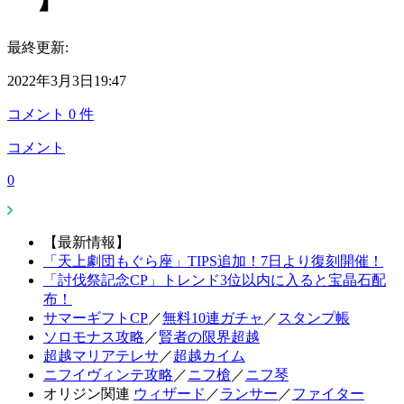
最終更新:
2022年3月3日19:47
コメント
0
件
コメント
0
【最新情報】
「天上劇団もぐら座」TIPS追加！7日より復刻開催！
「討伐祭記念CP」トレンド3位以内に入ると宝晶石配
布！
サマーギフトCP
／
無料10連ガチャ
／
スタンプ帳
ソロモナス攻略
／
賢者の限界超越
超越マリアテレサ
／
超越カイム
ニフイヴィンテ攻略
／
ニフ槍
／
ニフ琴
オリジン関連
ウィザード
／
ランサー
／
ファイター