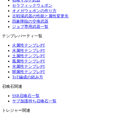
召喚マルチ武器
セラフィックウェポン
オメガウェポンの作り方
古戦場武器の性能と属性変更先
四象降臨の交換武器
ジョブ専用武器一覧
テンプレパーティ一覧
火属性テンプレPT
水属性テンプレPT
土属性テンプレPT
風属性テンプレPT
光属性テンプレPT
闇属性テンプレPT
ToT編成の組み方
召喚石関連
SSR召喚石一覧
サブ加護持ち召喚石一覧
トレジャー関連