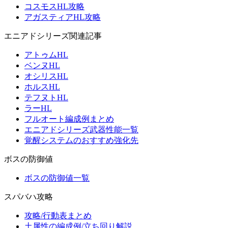
コスモスHL攻略
アガスティアHL攻略
エニアドシリーズ関連記事
アトゥムHL
ベンヌHL
オシリスHL
ホルスHL
テフヌトHL
ラーHL
フルオート編成例まとめ
エニアドシリーズ武器性能一覧
覚醒システムのおすすめ強化先
ボスの防御値
ボスの防御値一覧
スパバハ攻略
攻略/行動表まとめ
土属性の編成例/立ち回り解説