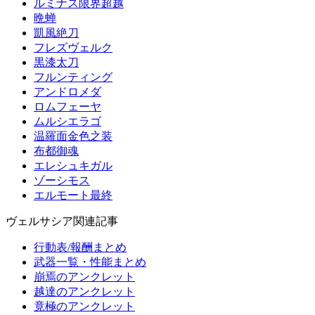
ルミナス限界超越
晩蝉
凱風絶刀
フレズヴェルク
黒漆太刀
フルンティング
アンドロメダ
ロムフェーヤ
ムルシエラゴ
温羅面金色之装
布都御魂
エレシュキガル
ゾーシモス
エルモート最終
ヴェルサシア関連記事
行動表/報酬まとめ
武器一覧・性能まとめ
崩焉のアンクレット
越達のアンクレット
竟極のアンクレット