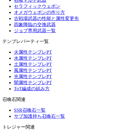
召喚マルチ武器
セラフィックウェポン
オメガウェポンの作り方
古戦場武器の性能と属性変更先
四象降臨の交換武器
ジョブ専用武器一覧
テンプレパーティ一覧
火属性テンプレPT
水属性テンプレPT
土属性テンプレPT
風属性テンプレPT
光属性テンプレPT
闇属性テンプレPT
ToT編成の組み方
召喚石関連
SSR召喚石一覧
サブ加護持ち召喚石一覧
トレジャー関連