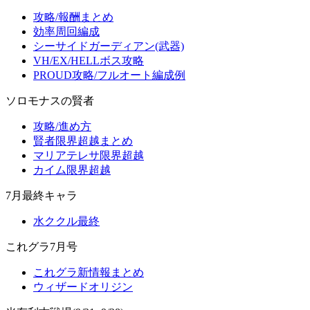
攻略/報酬まとめ
効率周回編成
シーサイドガーディアン(武器)
VH/EX/HELLボス攻略
PROUD攻略/フルオート編成例
ソロモナスの賢者
攻略/進め方
賢者限界超越まとめ
マリアテレサ限界超越
カイム限界超越
7月最終キャラ
水ククル最終
これグラ7月号
これグラ新情報まとめ
ウィザードオリジン