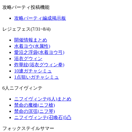
攻略パーティ投稿機能
攻略パーティ編成掲示板
レジェフェス(7/31~8/4)
開催情報まとめ
水着ヨウ(水属性)
愛沿之浮袋(水着ヨウ弓)
浴衣グウィン
炸華紋(浴衣グウィン拳)
10連ガチャシミュ
1点狙いガチャシミュ
6人ニフイヴィンテ
ニフイヴィンテ(6人)まとめ
禁命の魔槍(ニフ槍)
禁命の溟弦(ニフ琴)
ニフイヴィンテ(召喚石)5凸
フォックステイルサマー