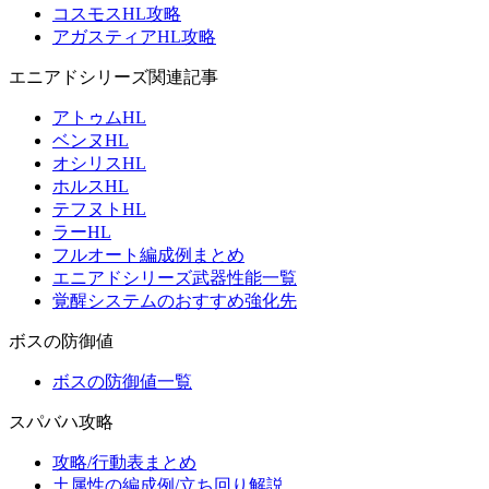
コスモスHL攻略
アガスティアHL攻略
エニアドシリーズ関連記事
アトゥムHL
ベンヌHL
オシリスHL
ホルスHL
テフヌトHL
ラーHL
フルオート編成例まとめ
エニアドシリーズ武器性能一覧
覚醒システムのおすすめ強化先
ボスの防御値
ボスの防御値一覧
スパバハ攻略
攻略/行動表まとめ
土属性の編成例/立ち回り解説