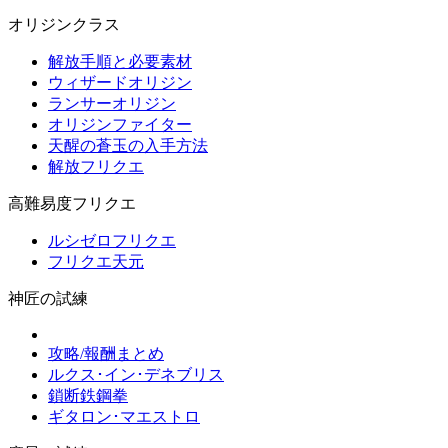
オリジンクラス
解放手順と必要素材
ウィザードオリジン
ランサーオリジン
オリジンファイター
天醒の蒼玉の入手方法
解放フリクエ
高難易度フリクエ
ルシゼロフリクエ
フリクエ天元
神匠の試練
攻略/報酬まとめ
ルクス･イン･デネブリス
鎖断鉄鋼拳
ギタロン･マエストロ