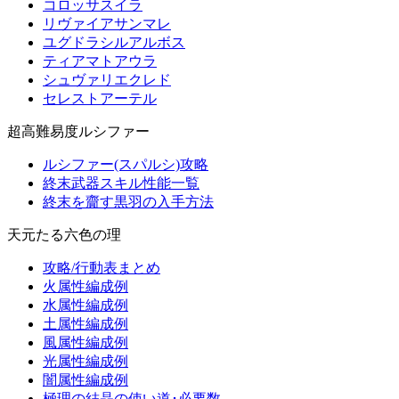
コロッサスイラ
リヴァイアサンマレ
ユグドラシルアルボス
ティアマトアウラ
シュヴァリエクレド
セレストアーテル
超高難易度ルシファー
ルシファー(スパルシ)攻略
終末武器スキル性能一覧
終末を齎す黒羽の入手方法
天元たる六色の理
攻略/行動表まとめ
火属性編成例
水属性編成例
土属性編成例
風属性編成例
光属性編成例
闇属性編成例
極理の結晶の使い道･必要数