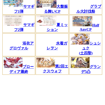
サマギ
大盤振
グラブ
フ1弾
る舞いCP
ル大討伐祭
サマギ
夏ミッ
Half
AnvCP
フ2弾
ション
シュシ
浴衣ア
水着ガ
ュク
グロヴァル
レヲン
(土四聖)
第2回エ
ブロー
グラン
クスウォフ
ディア最終
デ5凸