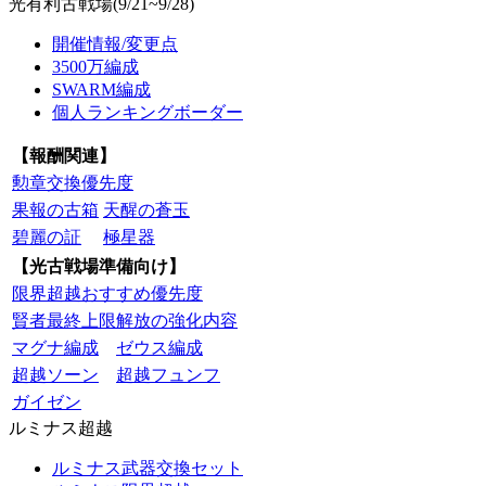
光有利古戦場(9/21~9/28)
開催情報/変更点
3500万編成
SWARM編成
個人ランキングボーダー
【報酬関連】
勲章交換優先度
果報の古箱
天醒の蒼玉
碧麗の証
極星器
【光古戦場準備向け】
限界超越おすすめ優先度
賢者最終上限解放の強化内容
マグナ編成
ゼウス編成
超越ソーン
超越フュンフ
ガイゼン
ルミナス超越
ルミナス武器交換セット