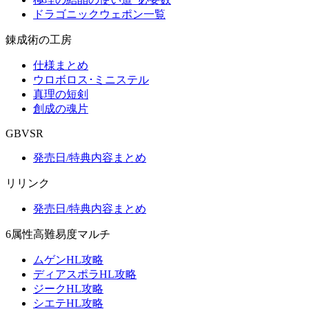
ドラゴニックウェポン一覧
錬成術の工房
仕様まとめ
ウロボロス･ミニステル
真理の短剣
創成の魂片
GBVSR
発売日/特典内容まとめ
リリンク
発売日/特典内容まとめ
6属性高難易度マルチ
ムゲンHL攻略
ディアスポラHL攻略
ジークHL攻略
シエテHL攻略