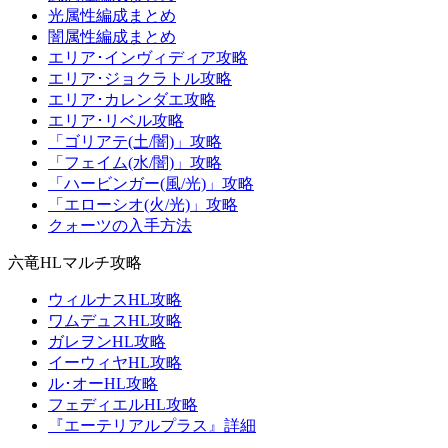
光属性編成まとめ
闇属性編成まとめ
エリア･インヴィディア攻略
エリア･ジョクラトル攻略
エリア･カレンダエ攻略
エリア･リベル攻略
「ゴリアテ(土/闇)」攻略
「フェイム(水/闇)」攻略
「ハービンガー(風/光)」攻略
「エローシオ(火/光)」攻略
クォーツの入手方法
六竜HLマルチ攻略
ウィルナスHL攻略
ワムデュスHL攻略
ガレヲンHL攻略
イーウィヤHL攻略
ル･オーHL攻略
フェディエルHL攻略
『エーテリアルプラス』詳細