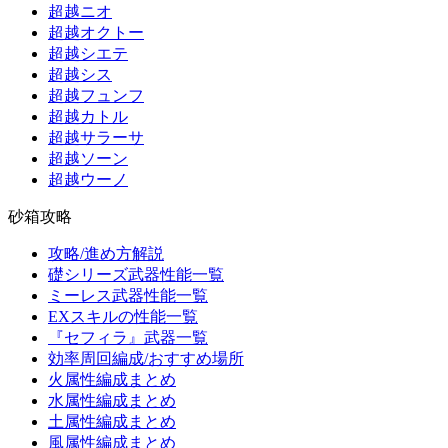
超越ニオ
超越オクトー
超越シエテ
超越シス
超越フュンフ
超越カトル
超越サラーサ
超越ソーン
超越ウーノ
砂箱攻略
攻略/進め方解説
礎シリーズ武器性能一覧
ミーレス武器性能一覧
EXスキルの性能一覧
『セフィラ』武器一覧
効率周回編成/おすすめ場所
火属性編成まとめ
水属性編成まとめ
土属性編成まとめ
風属性編成まとめ