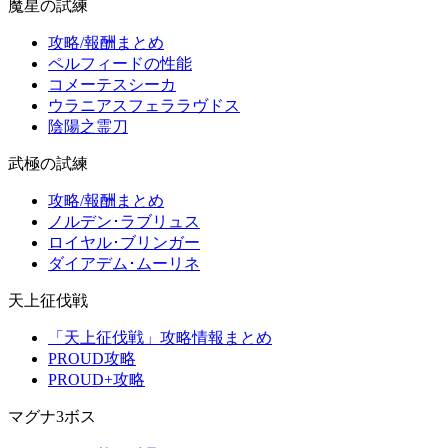
魔星の試練
攻略/報酬まとめ
ペルフィードの性能
コメーテスシーカ
ウラニアスフェララヴドス
陰陽之霊刀
武極の試練
攻略/報酬まとめ
ノルデン･ラブリュス
ロイヤル･ブリンガー
ダイアデム･ムーリネ
天上征伐戦
「天上征伐戦」攻略情報まとめ
PROUD攻略
PROUD+攻略
マグナ3ボス