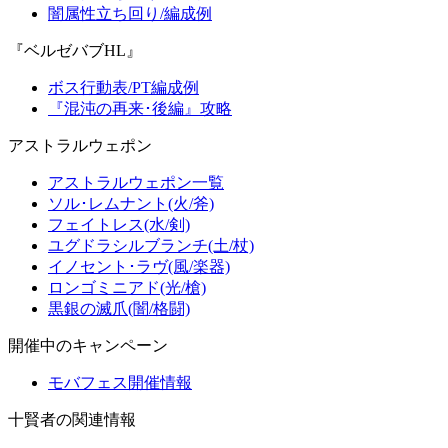
闇属性立ち回り/編成例
『ベルゼバブHL』
ボス行動表/PT編成例
『混沌の再来･後編』攻略
アストラルウェポン
アストラルウェポン一覧
ソル･レムナント(火/斧)
フェイトレス(水/剣)
ユグドラシルブランチ(土/杖)
イノセント･ラヴ(風/楽器)
ロンゴミニアド(光/槍)
黒銀の滅爪(闇/格闘)
開催中のキャンペーン
モバフェス開催情報
十賢者の関連情報