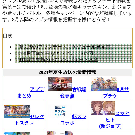
グラブル夏の生放送(2024)で発表されたアップデート情報を
実装日別で紹介！8月登場の新水着キャラ/スキン、新ジョブ
や新マルチバトル、各種キャンペーン内容など掲載していま
す。8月以降のアプデ情報を把握する際にどうぞ！
目次
夏以降のアップデートスケジュール早見表
7~8月実施の主なアップデート内容
9月以降実施の主なアップデート内容
2024年夏生放送の最新情報
8月サ
アプデ
古戦場
プチケ
まとめ
変更点
スマヒ
セレク
転スラ
ヒト
トスタレ
コラボ
(新ジョブ)