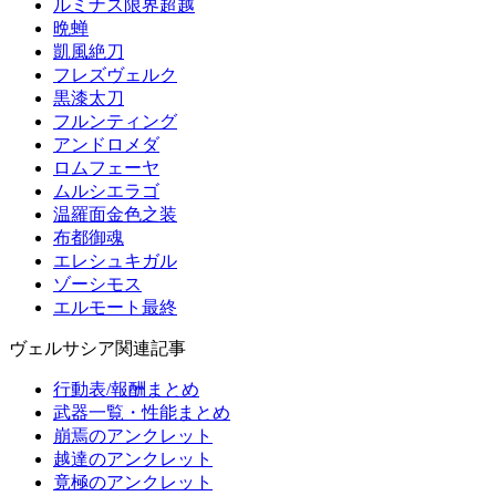
ルミナス限界超越
晩蝉
凱風絶刀
フレズヴェルク
黒漆太刀
フルンティング
アンドロメダ
ロムフェーヤ
ムルシエラゴ
温羅面金色之装
布都御魂
エレシュキガル
ゾーシモス
エルモート最終
ヴェルサシア関連記事
行動表/報酬まとめ
武器一覧・性能まとめ
崩焉のアンクレット
越達のアンクレット
竟極のアンクレット