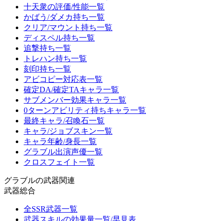
十天衆の評価/性能一覧
かばう/ダメカ持ち一覧
クリア/マウント持ち一覧
ディスペル持ち一覧
追撃持ち一覧
トレハン持ち一覧
刻印持ち一覧
アビコピー対応表一覧
確定DA/確定TAキャラ一覧
サブメンバー効果キャラ一覧
0ターンアビリティ持ちキャラ一覧
最終キャラ/召喚石一覧
キャラ/ジョブスキン一覧
キャラ年齢/身長一覧
グラブル出演声優一覧
クロスフェイト一覧
グラブルの武器関連
武器総合
全SSR武器一覧
武器スキルの効果量一覧/早見表