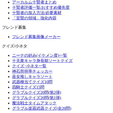
アーカルム十賢者まとめ
十賢者評価一覧/おすすめ優先度
十賢者の加入方法/必要素材
「至賢の領域」強化内容
フレンド募集
フレンド募集画像メーカー
クイズ/小ネタ
ニーナの好み(イケメン度)一覧
十天衆キャラ身長順ソートクイズ
クイズ･小ネタ一覧
神石所持率チェッカー
巫女推しキャラソート
武器種当てクイズ10問
四騎士クイズ15問
グラブルクイズ20問(第2弾)
グラブルクイズ20問(第1弾)
魔法戦士タイムアタック
グラブル楽器武器クイズ(全20問)