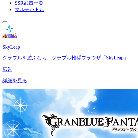
SSR武器一覧
マルチバトル
SkyLeap
グラブルを遊ぶなら、グラブル推奨ブラウザ「SkyLeap」
広告
詳細を見る