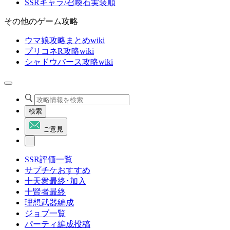
SSRキャラ/召喚石実装順
その他のゲーム攻略
ウマ娘攻略まとめwiki
プリコネR攻略wiki
シャドウバース攻略wiki
検索
ご意見
SSR評価一覧
サプチケおすすめ
十天衆最終･加入
十賢者最終
理想武器編成
ジョブ一覧
パーティ編成投稿