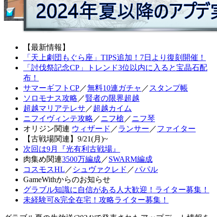
【最新情報】
「天上劇団もぐら座」TIPS追加！7日より復刻開催！
「討伐祭記念CP」トレンド3位以内に入ると宝晶石配
布！
サマーギフトCP
／
無料10連ガチャ
／
スタンプ帳
ソロモナス攻略
／
賢者の限界超越
超越マリアテレサ
／
超越カイム
ニフイヴィンテ攻略
／
ニフ槍
／
ニフ琴
オリジン関連
ウィザード
／
ランサー
／
ファイター
【古戦場関連】9/21(月)~
次回は9月『光有利古戦場』
肉集め関連
3500万編成
／
SWARM編成
コスモスHL
／
シュヴァクレド
／
パパル
GameWithからのお知らせ
グラブル知識に自信がある人大歓迎！ライター募集！
未経験可&完全在宅！攻略ライター募集！