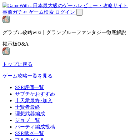
事前ガチャ
ゲーム検索
ログイン
グラブル攻略wiki｜グランブルーファンタジー徹底解説
掲示板Q&A
トップに戻る
ゲーム攻略一覧を見る
SSR評価一覧
サプチケおすすめ
十天衆最終･加入
十賢者最終
理想武器編成
ジョブ一覧
パーティ編成投稿
SSR武器一覧
マルチバトル