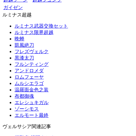
ガイゼン
ルミナス超越
ルミナス武器交換セット
ルミナス限界超越
晩蝉
凱風絶刀
フレズヴェルク
黒漆太刀
フルンティング
アンドロメダ
ロムフェーヤ
ムルシエラゴ
温羅面金色之装
布都御魂
エレシュキガル
ゾーシモス
エルモート最終
ヴェルサシア関連記事