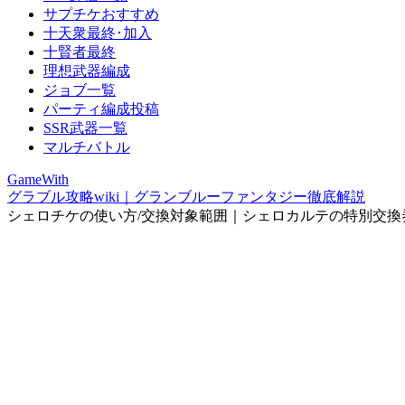
サプチケおすすめ
十天衆最終･加入
十賢者最終
理想武器編成
ジョブ一覧
パーティ編成投稿
SSR武器一覧
マルチバトル
GameWith
グラブル攻略wiki｜グランブルーファンタジー徹底解説
シェロチケの使い方/交換対象範囲｜シェロカルテの特別交換