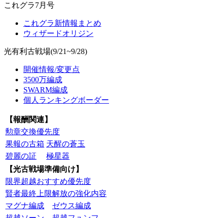
これグラ7月号
これグラ新情報まとめ
ウィザードオリジン
光有利古戦場(9/21~9/28)
開催情報/変更点
3500万編成
SWARM編成
個人ランキングボーダー
【報酬関連】
勲章交換優先度
果報の古箱
天醒の蒼玉
碧麗の証
極星器
【光古戦場準備向け】
限界超越おすすめ優先度
賢者最終上限解放の強化内容
マグナ編成
ゼウス編成
超越ソーン
超越フュンフ