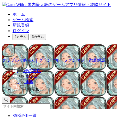
ホーム
ゲーム検索
新規登録
ログイン
2カラム
3カラム
グラブル攻略wiki｜グランブルーファンタジー徹底解説
他の攻略
コミュ
速報
掲示板
SSR評価一覧