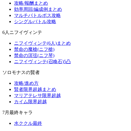
攻略/報酬まとめ
効率周回/編成例まとめ
マルチバトルボス攻略
シングルバトル攻略
6人ニフイヴィンテ
ニフイヴィンテ(6人)まとめ
禁命の魔槍(ニフ槍)
禁命の溟弦(ニフ琴)
ニフイヴィンテ(召喚石)5凸
ソロモナスの賢者
攻略/進め方
賢者限界超越まとめ
マリアテレサ限界超越
カイム限界超越
7月最終キャラ
水ククル最終