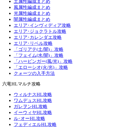
土属性編成まとめ
風属性編成まとめ
光属性編成まとめ
闇属性編成まとめ
エリア･インヴィディア攻略
エリア･ジョクラトル攻略
エリア･カレンダエ攻略
エリア･リベル攻略
「ゴリアテ(土/闇)」攻略
「フェイム(水/闇)」攻略
「ハービンガー(風/光)」攻略
「エローシオ(火/光)」攻略
クォーツの入手方法
六竜HLマルチ攻略
ウィルナスHL攻略
ワムデュスHL攻略
ガレヲンHL攻略
イーウィヤHL攻略
ル･オーHL攻略
フェディエルHL攻略