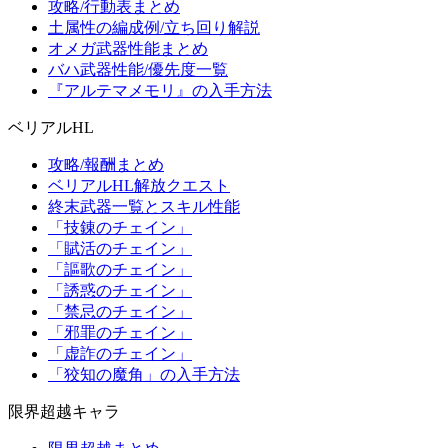
攻略/行動表まとめ
土属性の編成例/立ち回り解説
オメガ武器性能まとめ
バハ武器性能/優先度一覧
『アルテマメモリ』の入手方法
ベリアルHL
攻略/報酬まとめ
ベリアルHL解放クエスト
終末武器一覧とスキル性能
「技錬のチェイン」
「賦活のチェイン」
「謳歌のチェイン」
「誘惑のチェイン」
「禁忌のチェイン」
「邪罪のチェイン」
「虚詐のチェイン」
「狡知の魔角」の入手方法
限界超越キャラ