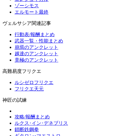
ゾーシモス
エルモート最終
ヴェルサシア関連記事
行動表/報酬まとめ
武器一覧・性能まとめ
崩焉のアンクレット
越達のアンクレット
竟極のアンクレット
高難易度フリクエ
ルシゼロフリクエ
フリクエ天元
神匠の試練
攻略/報酬まとめ
ルクス･イン･デネブリス
鎖断鉄鋼拳
ギタロン･マエストロ