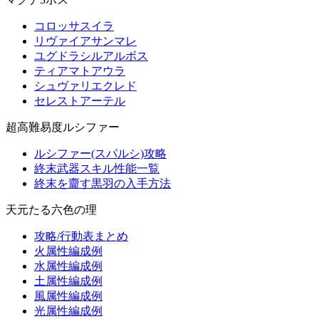
コロッサスイラ
リヴァイアサンマレ
ユグドラシルアルボス
ティアマトアウラ
シュヴァリエクレド
セレストアーテル
超高難易度ルシファー
ルシファー(スパルシ)攻略
終末武器スキル性能一覧
終末を齎す黒羽の入手方法
天元たる六色の理
攻略/行動表まとめ
火属性編成例
水属性編成例
土属性編成例
風属性編成例
光属性編成例