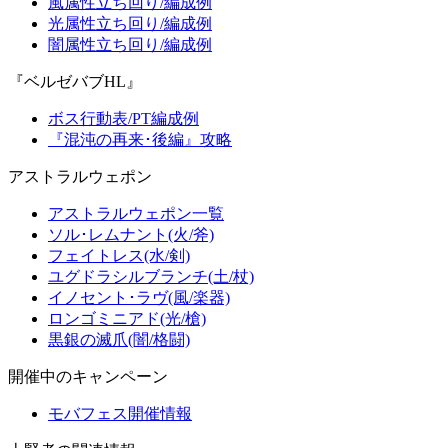
風属性立ち回り/編成例
光属性立ち回り/編成例
闇属性立ち回り/編成例
『ベルゼバブHL』
ボス行動表/PT編成例
『混沌の再来･後編』攻略
アストラルウェポン
アストラルウェポン一覧
ソル･レムナント(火/斧)
フェイトレス(水/剣)
ユグドラシルブランチ(土/杖)
イノセント･ラヴ(風/楽器)
ロンゴミニアド(光/槍)
黒銀の滅爪(闇/格闘)
開催中のキャンペーン
モバフェス開催情報