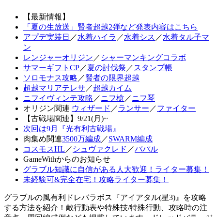
【最新情報】
「夏の生放送」賢者超越2弾など発表内容はこちら
アプデ実装日
／
水着ハイラ
／
水着シス
／
水着タル子マ
ン
レンジャーオリジン
／
シャーマンキングコラボ
サマーギフトCP
／
夏の討伐祭
／
スタンプ帳
ソロモナス攻略
／
賢者の限界超越
超越マリアテレサ
／
超越カイム
ニフイヴィンテ攻略
／
ニフ槍
／
ニフ琴
オリジン関連
ウィザード
／
ランサー
／
ファイター
【古戦場関連】9/21(月)~
次回は9月『光有利古戦場』
肉集め関連
3500万編成
／
SWARM編成
コスモスHL
／
シュヴァクレド
／
パパル
GameWithからのお知らせ
グラブル知識に自信がある人大歓迎！ライター募集！
未経験可&完全在宅！攻略ライター募集！
グラブルの風有利ドレバラボス『アイアタル(星3)』を攻略
する方法を紹介！敵行動表や特殊技/特殊行動、攻略時の注