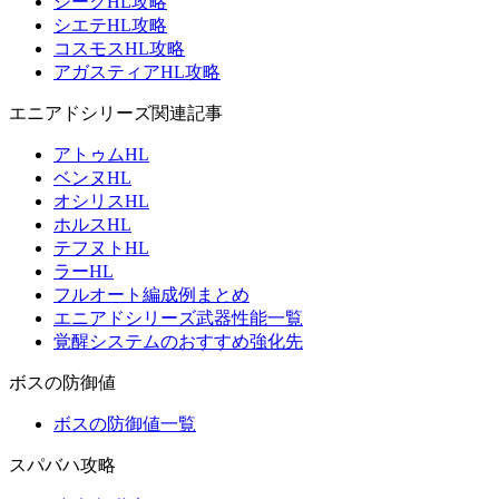
ジークHL攻略
シエテHL攻略
コスモスHL攻略
アガスティアHL攻略
エニアドシリーズ関連記事
アトゥムHL
ベンヌHL
オシリスHL
ホルスHL
テフヌトHL
ラーHL
フルオート編成例まとめ
エニアドシリーズ武器性能一覧
覚醒システムのおすすめ強化先
ボスの防御値
ボスの防御値一覧
スパバハ攻略