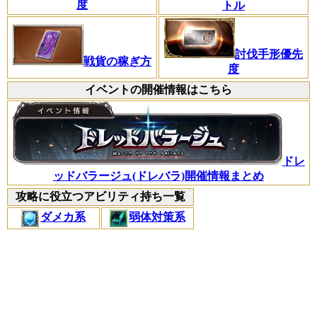
度
トル
討伐手形優先
戦貨の稼ぎ方
度
イベントの開催情報はこちら
ドレ
ッドバラージュ(ドレバラ)開催情報まとめ
攻略に役立つアビリティ持ち一覧
ダメカ系
弱体対策系