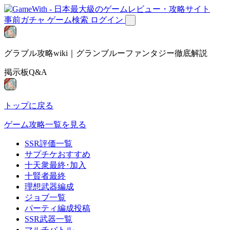
事前ガチャ
ゲーム検索
ログイン
グラブル攻略wiki｜グランブルーファンタジー徹底解説
掲示板Q&A
トップに戻る
ゲーム攻略一覧を見る
SSR評価一覧
サプチケおすすめ
十天衆最終･加入
十賢者最終
理想武器編成
ジョブ一覧
パーティ編成投稿
SSR武器一覧
マルチバトル