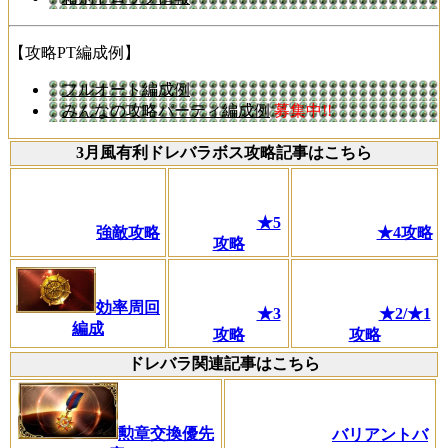
【攻略PT編成例】
フルオート編成例
みんなの攻略パーティ編成例
募集中!!
3月風有利ドレバラボス攻略記事はこちら
★5
強敵攻略
★4攻略
攻略
効率周回
★3
★2/★1
編成
攻略
攻略
ドレバラ関連記事はこちら
勲章交換優先
バリアントバ