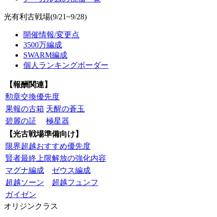
光有利古戦場(9/21~9/28)
開催情報/変更点
3500万編成
SWARM編成
個人ランキングボーダー
【報酬関連】
勲章交換優先度
果報の古箱
天醒の蒼玉
碧麗の証
極星器
【光古戦場準備向け】
限界超越おすすめ優先度
賢者最終上限解放の強化内容
マグナ編成
ゼウス編成
超越ソーン
超越フュンフ
ガイゼン
オリジンクラス