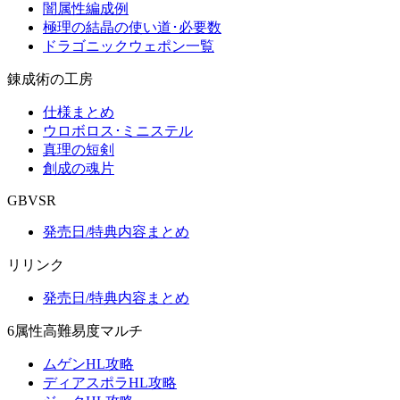
闇属性編成例
極理の結晶の使い道･必要数
ドラゴニックウェポン一覧
錬成術の工房
仕様まとめ
ウロボロス･ミニステル
真理の短剣
創成の魂片
GBVSR
発売日/特典内容まとめ
リリンク
発売日/特典内容まとめ
6属性高難易度マルチ
ムゲンHL攻略
ディアスポラHL攻略