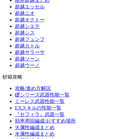
限界超越まとめ
超越エッセル
超越ニオ
超越オクトー
超越シエテ
超越シス
超越フュンフ
超越カトル
超越サラーサ
超越ソーン
超越ウーノ
砂箱攻略
攻略/進め方解説
礎シリーズ武器性能一覧
ミーレス武器性能一覧
EXスキルの性能一覧
『セフィラ』武器一覧
効率周回編成/おすすめ場所
火属性編成まとめ
水属性編成まとめ