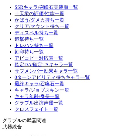
SSRキャラ/召喚石実装順一覧
十天衆の評価/性能一覧
かばう/ダメカ持ち一覧
クリア/マウント持ち一覧
ディスペル持ち一覧
追撃持ち一覧
トレハン持ち一覧
刻印持ち一覧
アビコピー対応表一覧
確定DA/確定TAキャラ一覧
サブメンバー効果キャラ一覧
0ターンアビリティ持ちキャラ一覧
最終キャラ/召喚石一覧
キャラ/ジョブスキン一覧
キャラ年齢/身長一覧
グラブル出演声優一覧
クロスフェイト一覧
グラブルの武器関連
武器総合