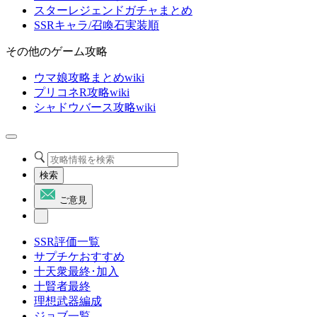
スターレジェンドガチャまとめ
SSRキャラ/召喚石実装順
その他のゲーム攻略
ウマ娘攻略まとめwiki
プリコネR攻略wiki
シャドウバース攻略wiki
検索
ご意見
SSR評価一覧
サプチケおすすめ
十天衆最終･加入
十賢者最終
理想武器編成
ジョブ一覧