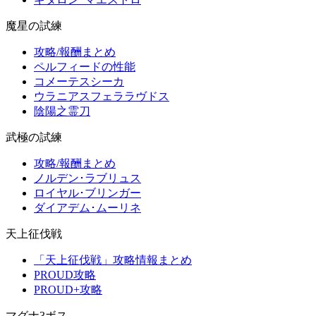
魔星の試練
攻略/報酬まとめ
ペルフィードの性能
コメーテスシーカ
ウラニアスフェララヴドス
陰陽之霊刀
武極の試練
攻略/報酬まとめ
ノルデン･ラブリュス
ロイヤル･ブリンガー
ダイアデム･ムーリネ
天上征伐戦
「天上征伐戦」攻略情報まとめ
PROUD攻略
PROUD+攻略
マグナ3ボス