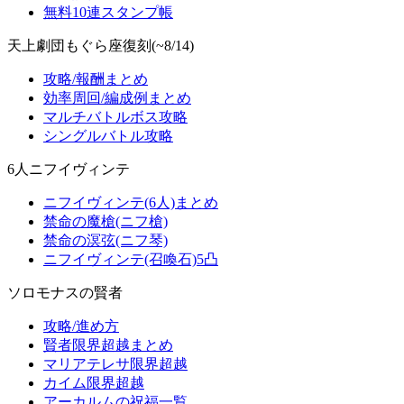
無料10連スタンプ帳
天上劇団もぐら座復刻(~8/14)
攻略/報酬まとめ
効率周回/編成例まとめ
マルチバトルボス攻略
シングルバトル攻略
6人ニフイヴィンテ
ニフイヴィンテ(6人)まとめ
禁命の魔槍(ニフ槍)
禁命の溟弦(ニフ琴)
ニフイヴィンテ(召喚石)5凸
ソロモナスの賢者
攻略/進め方
賢者限界超越まとめ
マリアテレサ限界超越
カイム限界超越
アーカルムの祝福一覧