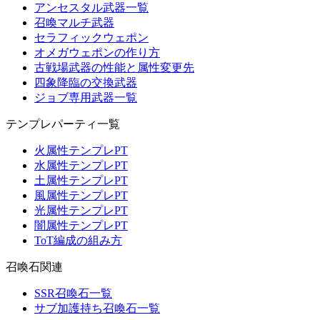
アンセスタル武器一覧
召喚マルチ武器
セラフィックウェポン
オメガウェポンの作り方
古戦場武器の性能と属性変更先
四象降臨の交換武器
ジョブ専用武器一覧
テンプレパーティ一覧
火属性テンプレPT
水属性テンプレPT
土属性テンプレPT
風属性テンプレPT
光属性テンプレPT
闇属性テンプレPT
ToT編成の組み方
召喚石関連
SSR召喚石一覧
サブ加護持ち召喚石一覧