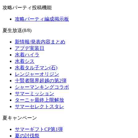
攻略パーティ投稿機能
攻略パーティ編成掲示板
夏生放送(8/8)
新情報/発表内容まとめ
アプデ実装日
水着ハイラ
水着シス
水着タル子マン(石)
レンジャーオリジン
十賢者限界超越の第2弾
シャーマンキングコラボ
サマーミッション
ターニャ最終上限解放
サマーセレクトスタレ
夏キャンペーン
サマーギフトCP第1弾
夏の討伐祭