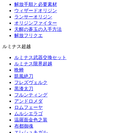
解放手順と必要素材
ウィザードオリジン
ランサーオリジン
オリジンファイター
天醒の蒼玉の入手方法
解放フリクエ
ルミナス超越
ルミナス武器交換セット
ルミナス限界超越
晩蝉
凱風絶刀
フレズヴェルク
黒漆太刀
フルンティング
アンドロメダ
ロムフェーヤ
ムルシエラゴ
温羅面金色之装
布都御魂
エレシュキガル