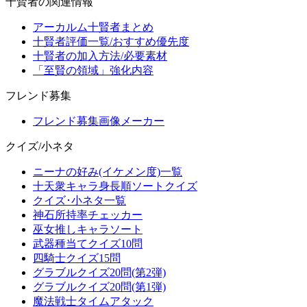
十賢者の関連情報
アーカルム十賢者まとめ
十賢者評価一覧/おすすめ優先度
十賢者の加入方法/必要素材
「至賢の領域」強化内容
フレンド募集
フレンド募集画像メーカー
クイズ/小ネタ
ニーナの好み(イケメン度)一覧
十天衆キャラ身長順ソートクイズ
クイズ･小ネタ一覧
神石所持率チェッカー
巫女推しキャラソート
武器種当てクイズ10問
四騎士クイズ15問
グラブルクイズ20問(第2弾)
グラブルクイズ20問(第1弾)
魔法戦士タイムアタック