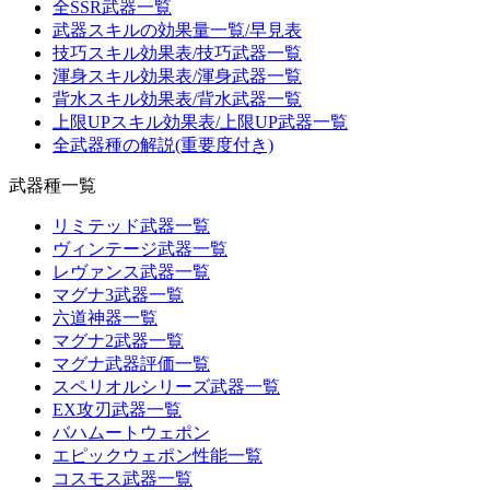
全SSR武器一覧
武器スキルの効果量一覧/早見表
技巧スキル効果表/技巧武器一覧
渾身スキル効果表/渾身武器一覧
背水スキル効果表/背水武器一覧
上限UPスキル効果表/上限UP武器一覧
全武器種の解説(重要度付き)
武器種一覧
リミテッド武器一覧
ヴィンテージ武器一覧
レヴァンス武器一覧
マグナ3武器一覧
六道神器一覧
マグナ2武器一覧
マグナ武器評価一覧
スペリオルシリーズ武器一覧
EX攻刃武器一覧
バハムートウェポン
エピックウェポン性能一覧
コスモス武器一覧