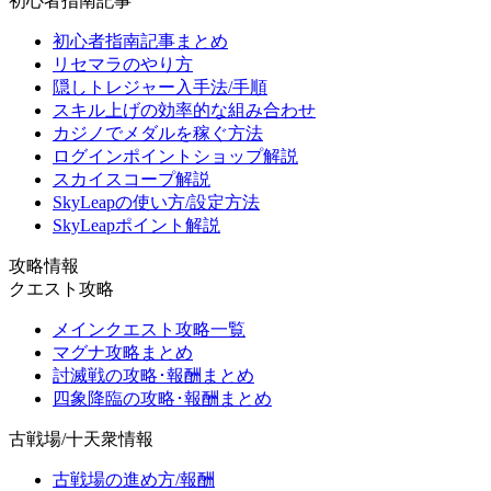
初心者指南記事
初心者指南記事まとめ
リセマラのやり方
隠しトレジャー入手法/手順
スキル上げの効率的な組み合わせ
カジノでメダルを稼ぐ方法
ログインポイントショップ解説
スカイスコープ解説
SkyLeapの使い方/設定方法
SkyLeapポイント解説
攻略情報
クエスト攻略
メインクエスト攻略一覧
マグナ攻略まとめ
討滅戦の攻略･報酬まとめ
四象降臨の攻略･報酬まとめ
古戦場/十天衆情報
古戦場の進め方/報酬