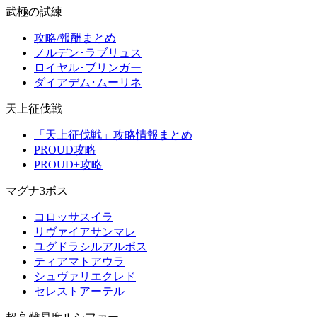
武極の試練
攻略/報酬まとめ
ノルデン･ラブリュス
ロイヤル･ブリンガー
ダイアデム･ムーリネ
天上征伐戦
「天上征伐戦」攻略情報まとめ
PROUD攻略
PROUD+攻略
マグナ3ボス
コロッサスイラ
リヴァイアサンマレ
ユグドラシルアルボス
ティアマトアウラ
シュヴァリエクレド
セレストアーテル