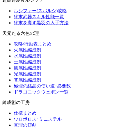
超高難易度ルシファー
ルシファー(スパルシ)攻略
終末武器スキル性能一覧
終末を齎す黒羽の入手方法
天元たる六色の理
攻略/行動表まとめ
火属性編成例
水属性編成例
土属性編成例
風属性編成例
光属性編成例
闇属性編成例
極理の結晶の使い道･必要数
ドラゴニックウェポン一覧
錬成術の工房
仕様まとめ
ウロボロス･ミニステル
真理の短剣