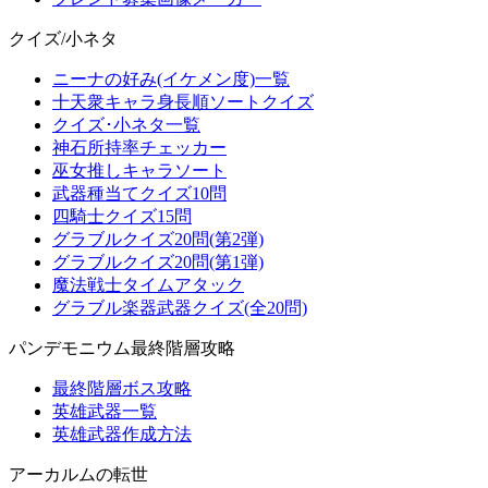
クイズ/小ネタ
ニーナの好み(イケメン度)一覧
十天衆キャラ身長順ソートクイズ
クイズ･小ネタ一覧
神石所持率チェッカー
巫女推しキャラソート
武器種当てクイズ10問
四騎士クイズ15問
グラブルクイズ20問(第2弾)
グラブルクイズ20問(第1弾)
魔法戦士タイムアタック
グラブル楽器武器クイズ(全20問)
パンデモニウム最終階層攻略
最終階層ボス攻略
英雄武器一覧
英雄武器作成方法
アーカルムの転世