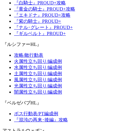
『白騎士』PROUD+攻略
『黄金の騎士』PROUD+攻略
『エキドナ』PROUD+攻略
『紫の騎士』PROUD+
『ナル･グレート』PROUD+
『ギルベルト』PROUD+
『ルシファーHL』
攻略/敵行動表
火属性立ち回り/編成例
水属性立ち回り/編成例
土属性立ち回り/編成例
風属性立ち回り/編成例
光属性立ち回り/編成例
闇属性立ち回り/編成例
『ベルゼバブHL』
ボス行動表/PT編成例
『混沌の再来･後編』攻略
アストラルウェポン