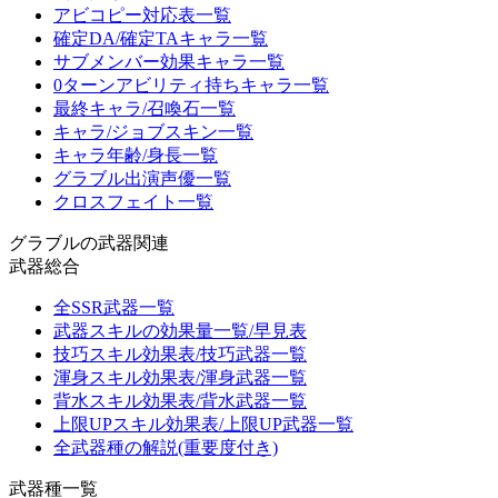
アビコピー対応表一覧
確定DA/確定TAキャラ一覧
サブメンバー効果キャラ一覧
0ターンアビリティ持ちキャラ一覧
最終キャラ/召喚石一覧
キャラ/ジョブスキン一覧
キャラ年齢/身長一覧
グラブル出演声優一覧
クロスフェイト一覧
グラブルの武器関連
武器総合
全SSR武器一覧
武器スキルの効果量一覧/早見表
技巧スキル効果表/技巧武器一覧
渾身スキル効果表/渾身武器一覧
背水スキル効果表/背水武器一覧
上限UPスキル効果表/上限UP武器一覧
全武器種の解説(重要度付き)
武器種一覧