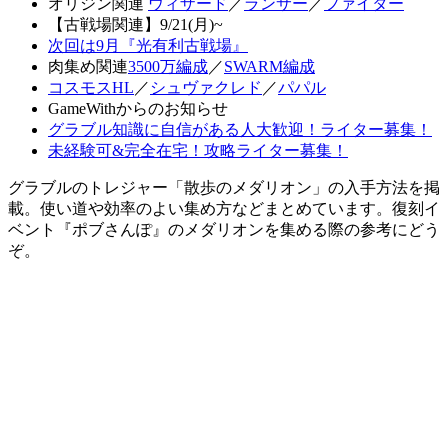
オリジン関連
ウィザード
／
ランサー
／
ファイター
【古戦場関連】9/21(月)~
次回は9月『光有利古戦場』
肉集め関連
3500万編成
／
SWARM編成
コスモスHL
／
シュヴァクレド
／
パパル
GameWithからのお知らせ
グラブル知識に自信がある人大歓迎！ライター募集！
未経験可&完全在宅！攻略ライター募集！
グラブルのトレジャー「散歩のメダリオン」の入手方法を掲
載。使い道や効率のよい集め方などまとめています。復刻イ
ベント『ポブさんぽ』のメダリオンを集める際の参考にどう
ぞ。