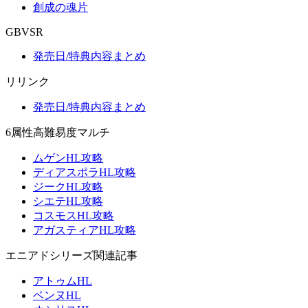
創成の魂片
GBVSR
発売日/特典内容まとめ
リリンク
発売日/特典内容まとめ
6属性高難易度マルチ
ムゲンHL攻略
ディアスポラHL攻略
ジークHL攻略
シエテHL攻略
コスモスHL攻略
アガスティアHL攻略
エニアドシリーズ関連記事
アトゥムHL
ベンヌHL