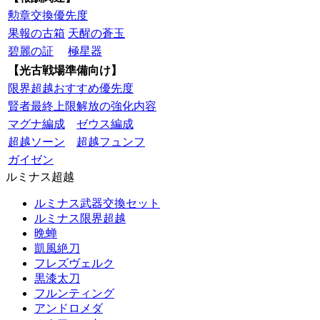
勲章交換優先度
果報の古箱
天醒の蒼玉
碧麗の証
極星器
【光古戦場準備向け】
限界超越おすすめ優先度
賢者最終上限解放の強化内容
マグナ編成
ゼウス編成
超越ソーン
超越フュンフ
ガイゼン
ルミナス超越
ルミナス武器交換セット
ルミナス限界超越
晩蝉
凱風絶刀
フレズヴェルク
黒漆太刀
フルンティング
アンドロメダ