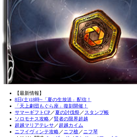
【最新情報】
8日(土)18時~「夏の生放送」配信！
「天上劇団もぐら座」復刻開催！
サマーギフトCP
／
夏の討伐祭
／
スタンプ帳
ソロモナス攻略
／
賢者の限界超越
超越マリアテレサ
／
超越カイム
ニフイヴィンテ攻略
／
ニフ槍
／
ニフ琴