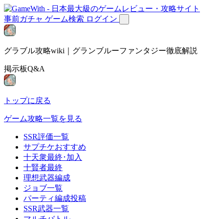
事前ガチャ
ゲーム検索
ログイン
グラブル攻略wiki｜グランブルーファンタジー徹底解説
掲示板Q&A
トップに戻る
ゲーム攻略一覧を見る
SSR評価一覧
サプチケおすすめ
十天衆最終･加入
十賢者最終
理想武器編成
ジョブ一覧
パーティ編成投稿
SSR武器一覧
マルチバトル