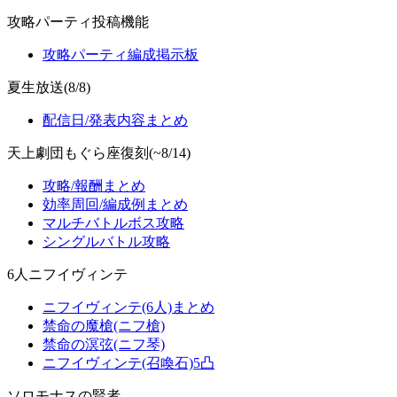
攻略パーティ投稿機能
攻略パーティ編成掲示板
夏生放送(8/8)
配信日/発表内容まとめ
天上劇団もぐら座復刻(~8/14)
攻略/報酬まとめ
効率周回/編成例まとめ
マルチバトルボス攻略
シングルバトル攻略
6人ニフイヴィンテ
ニフイヴィンテ(6人)まとめ
禁命の魔槍(ニフ槍)
禁命の溟弦(ニフ琴)
ニフイヴィンテ(召喚石)5凸
ソロモナスの賢者