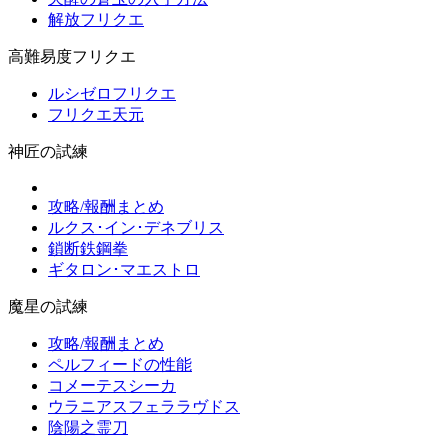
解放フリクエ
高難易度フリクエ
ルシゼロフリクエ
フリクエ天元
神匠の試練
攻略/報酬まとめ
ルクス･イン･デネブリス
鎖断鉄鋼拳
ギタロン･マエストロ
魔星の試練
攻略/報酬まとめ
ペルフィードの性能
コメーテスシーカ
ウラニアスフェララヴドス
陰陽之霊刀