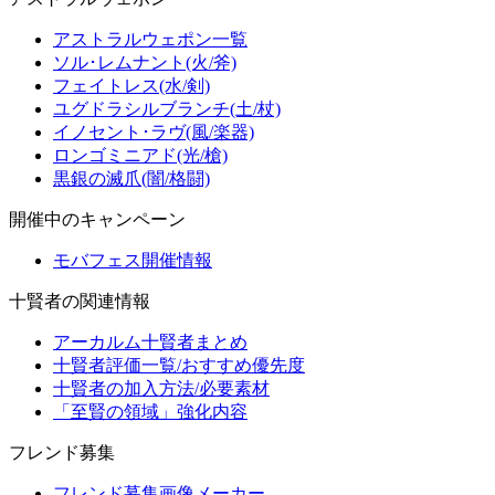
アストラルウェポン一覧
ソル･レムナント(火/斧)
フェイトレス(水/剣)
ユグドラシルブランチ(土/杖)
イノセント･ラヴ(風/楽器)
ロンゴミニアド(光/槍)
黒銀の滅爪(闇/格闘)
開催中のキャンペーン
モバフェス開催情報
十賢者の関連情報
アーカルム十賢者まとめ
十賢者評価一覧/おすすめ優先度
十賢者の加入方法/必要素材
「至賢の領域」強化内容
フレンド募集
フレンド募集画像メーカー