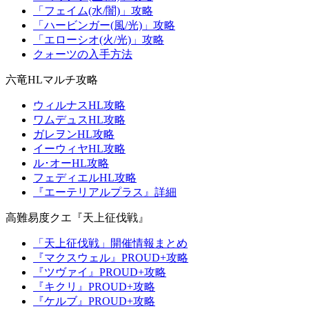
「フェイム(水/闇)」攻略
「ハービンガー(風/光)」攻略
「エローシオ(火/光)」攻略
クォーツの入手方法
六竜HLマルチ攻略
ウィルナスHL攻略
ワムデュスHL攻略
ガレヲンHL攻略
イーウィヤHL攻略
ル･オーHL攻略
フェディエルHL攻略
『エーテリアルプラス』詳細
高難易度クエ『天上征伐戦』
「天上征伐戦」開催情報まとめ
『マクスウェル』PROUD+攻略
『ツヴァイ』PROUD+攻略
『キクリ』PROUD+攻略
『ケルブ』PROUD+攻略