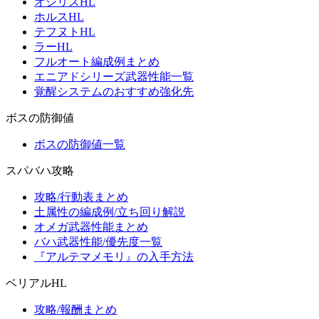
オシリスHL
ホルスHL
テフヌトHL
ラーHL
フルオート編成例まとめ
エニアドシリーズ武器性能一覧
覚醒システムのおすすめ強化先
ボスの防御値
ボスの防御値一覧
スパバハ攻略
攻略/行動表まとめ
土属性の編成例/立ち回り解説
オメガ武器性能まとめ
バハ武器性能/優先度一覧
『アルテマメモリ』の入手方法
ベリアルHL
攻略/報酬まとめ