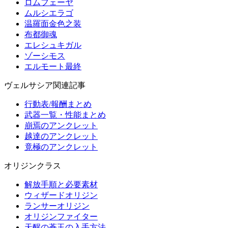
ロムフェーヤ
ムルシエラゴ
温羅面金色之装
布都御魂
エレシュキガル
ゾーシモス
エルモート最終
ヴェルサシア関連記事
行動表/報酬まとめ
武器一覧・性能まとめ
崩焉のアンクレット
越達のアンクレット
竟極のアンクレット
オリジンクラス
解放手順と必要素材
ウィザードオリジン
ランサーオリジン
オリジンファイター
天醒の蒼玉の入手方法