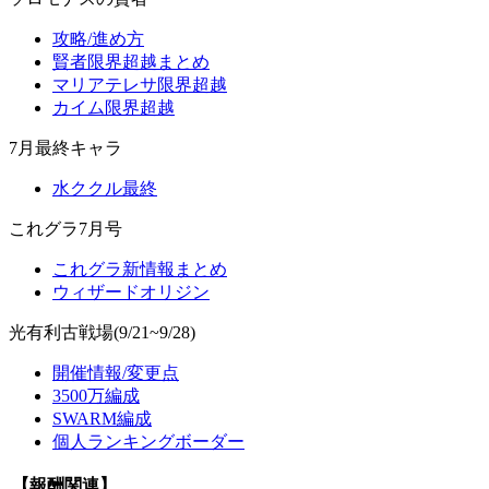
攻略/進め方
賢者限界超越まとめ
マリアテレサ限界超越
カイム限界超越
7月最終キャラ
水ククル最終
これグラ7月号
これグラ新情報まとめ
ウィザードオリジン
光有利古戦場(9/21~9/28)
開催情報/変更点
3500万編成
SWARM編成
個人ランキングボーダー
【報酬関連】