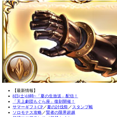
【最新情報】
8日(土)18時~「夏の生放送」配信！
「天上劇団もぐら座」復刻開催！
サマーギフトCP
／
夏の討伐祭
／
スタンプ帳
ソロモナス攻略
／
賢者の限界超越