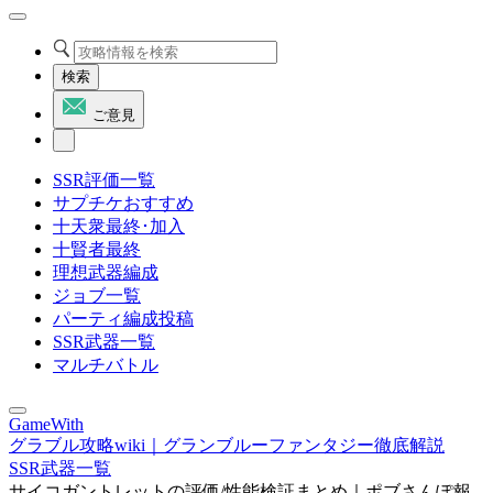
検索
ご意見
SSR評価一覧
サプチケおすすめ
十天衆最終･加入
十賢者最終
理想武器編成
ジョブ一覧
パーティ編成投稿
SSR武器一覧
マルチバトル
GameWith
グラブル攻略wiki｜グランブルーファンタジー徹底解説
SSR武器一覧
サイコガントレットの評価/性能検証まとめ｜ポブさんぽ報