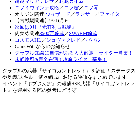
超越マリアテレサ
／
超越カイム
ニフイヴィンテ攻略
／
ニフ槍
／
ニフ琴
オリジン関連
ウィザード
／
ランサー
／
ファイター
【古戦場関連】9/21(月)~
次回は9月『光有利古戦場』
肉集め関連
3500万編成
／
SWARM編成
コスモスHL
／
シュヴァクレド
／
パパル
GameWithからのお知らせ
グラブル知識に自信がある人大歓迎！ライター募集！
未経験可&完全在宅！攻略ライター募集！
グラブルの武器『サイコガントレット』を評価！ステータス
や奥義/スキル、武器編成における評価をまとめています。
イベント『ポブさんぽ』の報酬SSR武器『サイコガントレッ
ト』を運用する際の参考にどうぞ。