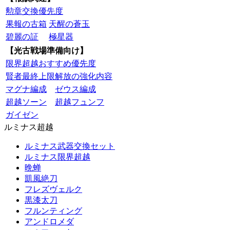
勲章交換優先度
果報の古箱
天醒の蒼玉
碧麗の証
極星器
【光古戦場準備向け】
限界超越おすすめ優先度
賢者最終上限解放の強化内容
マグナ編成
ゼウス編成
超越ソーン
超越フュンフ
ガイゼン
ルミナス超越
ルミナス武器交換セット
ルミナス限界超越
晩蝉
凱風絶刀
フレズヴェルク
黒漆太刀
フルンティング
アンドロメダ