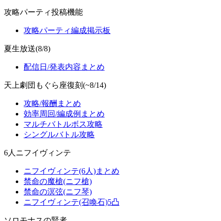
攻略パーティ投稿機能
攻略パーティ編成掲示板
夏生放送(8/8)
配信日/発表内容まとめ
天上劇団もぐら座復刻(~8/14)
攻略/報酬まとめ
効率周回/編成例まとめ
マルチバトルボス攻略
シングルバトル攻略
6人ニフイヴィンテ
ニフイヴィンテ(6人)まとめ
禁命の魔槍(ニフ槍)
禁命の溟弦(ニフ琴)
ニフイヴィンテ(召喚石)5凸
ソロモナスの賢者