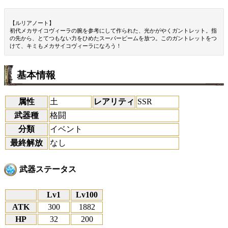
【ルリアノート】
初代メカサイコヴィーラの腕を参考にして作られた、光かがやくガントレット。指
の先から、とてつもない力をひめたスーパービームを放つ。このガントレットをつ
けて、キミもメカサイコヴィーラになろう！
基本情報
属性
土
レアリティ
SSR
武器種
格闘
分類
イベント
最終解放
なし
武器ステータス
Lv1
Lv100
ATK
300
1882
HP
32
200