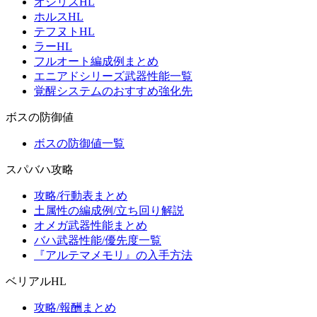
オシリスHL
ホルスHL
テフヌトHL
ラーHL
フルオート編成例まとめ
エニアドシリーズ武器性能一覧
覚醒システムのおすすめ強化先
ボスの防御値
ボスの防御値一覧
スパバハ攻略
攻略/行動表まとめ
土属性の編成例/立ち回り解説
オメガ武器性能まとめ
バハ武器性能/優先度一覧
『アルテマメモリ』の入手方法
ベリアルHL
攻略/報酬まとめ