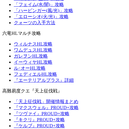
「フェイム(水/闇)」攻略
「ハービンガー(風/光)」攻略
「エローシオ(火/光)」攻略
クォーツの入手方法
六竜HLマルチ攻略
ウィルナスHL攻略
ワムデュスHL攻略
ガレヲンHL攻略
イーウィヤHL攻略
ル･オーHL攻略
フェディエルHL攻略
『エーテリアルプラス』詳細
高難易度クエ『天上征伐戦』
「天上征伐戦」開催情報まとめ
『マクスウェル』PROUD+攻略
『ツヴァイ』PROUD+攻略
『キクリ』PROUD+攻略
『ケルブ』PROUD+攻略