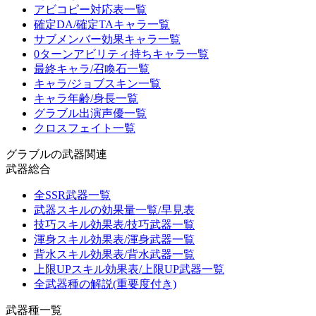
アビコピー対応表一覧
確定DA/確定TAキャラ一覧
サブメンバー効果キャラ一覧
0ターンアビリティ持ちキャラ一覧
最終キャラ/召喚石一覧
キャラ/ジョブスキン一覧
キャラ年齢/身長一覧
グラブル出演声優一覧
クロスフェイト一覧
グラブルの武器関連
武器総合
全SSR武器一覧
武器スキルの効果量一覧/早見表
技巧スキル効果表/技巧武器一覧
渾身スキル効果表/渾身武器一覧
背水スキル効果表/背水武器一覧
上限UPスキル効果表/上限UP武器一覧
全武器種の解説(重要度付き)
武器種一覧