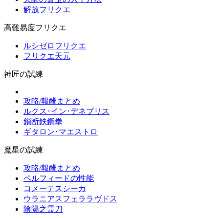
解放フリクエ
高難易度フリクエ
ルシゼロフリクエ
フリクエ天元
神匠の試練
攻略/報酬まとめ
ルクス･イン･デネブリス
鎖断鉄鋼拳
ギタロン･マエストロ
魔星の試練
攻略/報酬まとめ
ペルフィードの性能
コメーテスシーカ
ウラニアスフェララヴドス
陰陽之霊刀