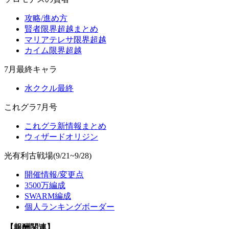
攻略/進め方
賢者限界超越まとめ
マリアテレサ限界超越
カイム限界超越
7月最終キャラ
水ククル最終
これグラ7月号
これグラ新情報まとめ
ウィザードオリジン
光有利古戦場(9/21~9/28)
開催情報/変更点
3500万編成
SWARM編成
個人ランキングボーダー
【報酬関連】