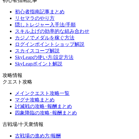
初心者指南記事
初心者指南記事まとめ
リセマラのやり方
隠しトレジャー入手法/手順
スキル上げの効率的な組み合わせ
カジノでメダルを稼ぐ方法
ログインポイントショップ解説
スカイスコープ解説
SkyLeapの使い方/設定方法
SkyLeapポイント解説
攻略情報
クエスト攻略
メインクエスト攻略一覧
マグナ攻略まとめ
討滅戦の攻略･報酬まとめ
四象降臨の攻略･報酬まとめ
古戦場/十天衆情報
古戦場の進め方/報酬