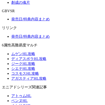
創成の魂片
GBVSR
発売日/特典内容まとめ
リリンク
発売日/特典内容まとめ
6属性高難易度マルチ
ムゲンHL攻略
ディアスポラHL攻略
ジークHL攻略
シエテHL攻略
コスモスHL攻略
アガスティアHL攻略
エニアドシリーズ関連記事
アトゥムHL
ベンヌHL