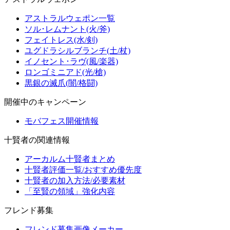
アストラルウェポン一覧
ソル･レムナント(火/斧)
フェイトレス(水/剣)
ユグドラシルブランチ(土/杖)
イノセント･ラヴ(風/楽器)
ロンゴミニアド(光/槍)
黒銀の滅爪(闇/格闘)
開催中のキャンペーン
モバフェス開催情報
十賢者の関連情報
アーカルム十賢者まとめ
十賢者評価一覧/おすすめ優先度
十賢者の加入方法/必要素材
「至賢の領域」強化内容
フレンド募集
フレンド募集画像メーカー