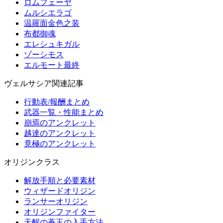
ロムフェーヤ
ムルシエラゴ
温羅面金色之装
布都御魂
エレシュキガル
ゾーシモス
エルモート最終
ヴェルサシア関連記事
行動表/報酬まとめ
武器一覧・性能まとめ
崩焉のアンクレット
越達のアンクレット
竟極のアンクレット
オリジンクラス
解放手順と必要素材
ウィザードオリジン
ランサーオリジン
オリジンファイター
天醒の蒼玉の入手方法