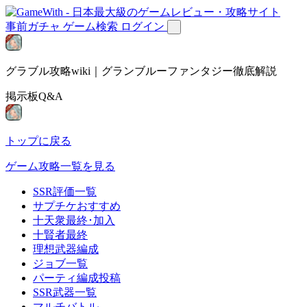
事前ガチャ
ゲーム検索
ログイン
グラブル攻略wiki｜グランブルーファンタジー徹底解説
掲示板Q&A
トップに戻る
ゲーム攻略一覧を見る
SSR評価一覧
サプチケおすすめ
十天衆最終･加入
十賢者最終
理想武器編成
ジョブ一覧
パーティ編成投稿
SSR武器一覧
マルチバトル