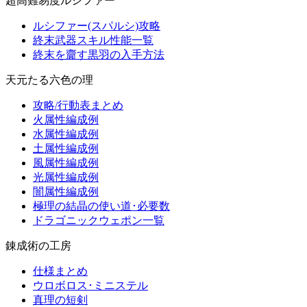
超高難易度ルシファー
ルシファー(スパルシ)攻略
終末武器スキル性能一覧
終末を齎す黒羽の入手方法
天元たる六色の理
攻略/行動表まとめ
火属性編成例
水属性編成例
土属性編成例
風属性編成例
光属性編成例
闇属性編成例
極理の結晶の使い道･必要数
ドラゴニックウェポン一覧
錬成術の工房
仕様まとめ
ウロボロス･ミニステル
真理の短剣