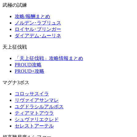
武極の試練
攻略/報酬まとめ
ノルデン･ラブリュス
ロイヤル･ブリンガー
ダイアデム･ムーリネ
天上征伐戦
「天上征伐戦」攻略情報まとめ
PROUD攻略
PROUD+攻略
マグナ3ボス
コロッサスイラ
リヴァイアサンマレ
ユグドラシルアルボス
ティアマトアウラ
シュヴァリエクレド
セレストアーテル