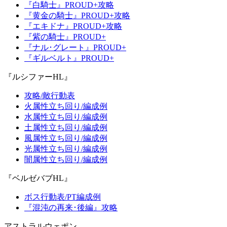
『白騎士』PROUD+攻略
『黄金の騎士』PROUD+攻略
『エキドナ』PROUD+攻略
『紫の騎士』PROUD+
『ナル･グレート』PROUD+
『ギルベルト』PROUD+
『ルシファーHL』
攻略/敵行動表
火属性立ち回り/編成例
水属性立ち回り/編成例
土属性立ち回り/編成例
風属性立ち回り/編成例
光属性立ち回り/編成例
闇属性立ち回り/編成例
『ベルゼバブHL』
ボス行動表/PT編成例
『混沌の再来･後編』攻略
アストラルウェポン