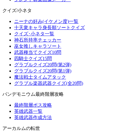
クイズ/小ネタ
ニーナの好み(イケメン度)一覧
十天衆キャラ身長順ソートクイズ
クイズ･小ネタ一覧
神石所持率チェッカー
巫女推しキャラソート
武器種当てクイズ10問
四騎士クイズ15問
グラブルクイズ20問(第2弾)
グラブルクイズ20問(第1弾)
魔法戦士タイムアタック
グラブル楽器武器クイズ(全20問)
パンデモニウム最終階層攻略
最終階層ボス攻略
英雄武器一覧
英雄武器作成方法
アーカルムの転世