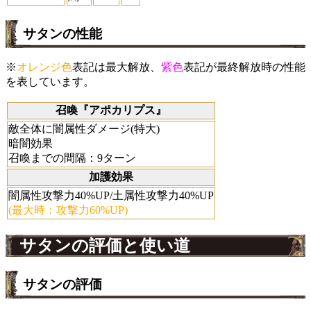
サタンの性能
※
オレンジ色
表記は最大解放、
紫色
表記が最終解放時の性能
を表しています。
召喚『アポカリプス』
敵全体に闇属性ダメージ(特大)
暗闇効果
召喚までの間隔：9ターン
加護効果
闇属性攻撃力40%UP/土属性攻撃力40%UP
(最大時：攻撃力60%UP)
サタンの評価と使い道
サタンの評価