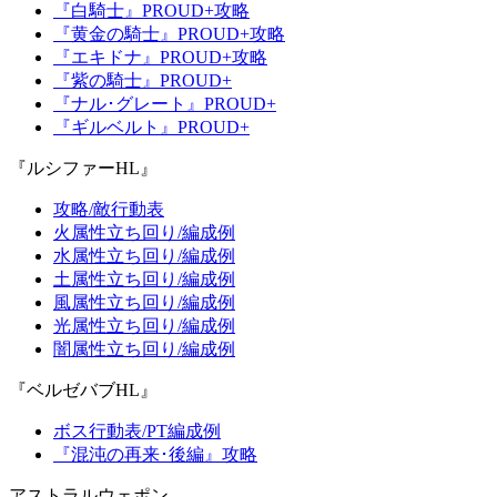
『白騎士』PROUD+攻略
『黄金の騎士』PROUD+攻略
『エキドナ』PROUD+攻略
『紫の騎士』PROUD+
『ナル･グレート』PROUD+
『ギルベルト』PROUD+
『ルシファーHL』
攻略/敵行動表
火属性立ち回り/編成例
水属性立ち回り/編成例
土属性立ち回り/編成例
風属性立ち回り/編成例
光属性立ち回り/編成例
闇属性立ち回り/編成例
『ベルゼバブHL』
ボス行動表/PT編成例
『混沌の再来･後編』攻略
アストラルウェポン