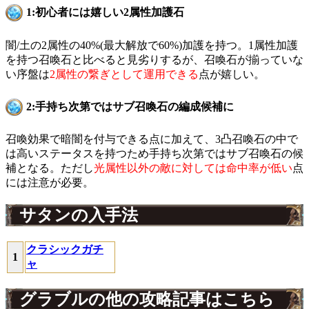
1:初心者には嬉しい2属性加護石
闇/土の2属性の40%(最大解放で60%)加護を持つ。1属性加護
を持つ召喚石と比べると見劣りするが、召喚石が揃っていな
い序盤は
2属性の繋ぎとして運用できる
点が嬉しい。
2:手持ち次第ではサブ召喚石の編成候補に
召喚効果で暗闇を付与できる点に加えて、3凸召喚石の中で
は高いステータスを持つため手持ち次第ではサブ召喚石の候
補となる。ただし
光属性以外の敵に対しては命中率が低い
点
には注意が必要。
サタンの入手法
クラシックガチ
1
ャ
グラブルの他の攻略記事はこちら