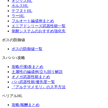
オシリスHL
ホルスHL
テフヌトHL
ラーHL
フルオート編成例まとめ
エニアドシリーズ武器性能一覧
覚醒システムのおすすめ強化先
ボスの防御値
ボスの防御値一覧
スパバハ攻略
攻略/行動表まとめ
土属性の編成例/立ち回り解説
オメガ武器性能まとめ
バハ武器性能/優先度一覧
『アルテマメモリ』の入手方法
ベリアルHL
攻略/報酬まとめ