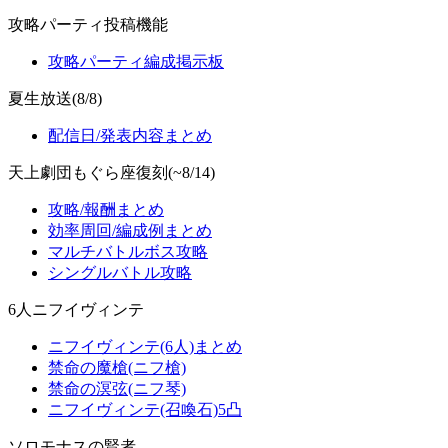
攻略パーティ投稿機能
攻略パーティ編成掲示板
夏生放送(8/8)
配信日/発表内容まとめ
天上劇団もぐら座復刻(~8/14)
攻略/報酬まとめ
効率周回/編成例まとめ
マルチバトルボス攻略
シングルバトル攻略
6人ニフイヴィンテ
ニフイヴィンテ(6人)まとめ
禁命の魔槍(ニフ槍)
禁命の溟弦(ニフ琴)
ニフイヴィンテ(召喚石)5凸
ソロモナスの賢者