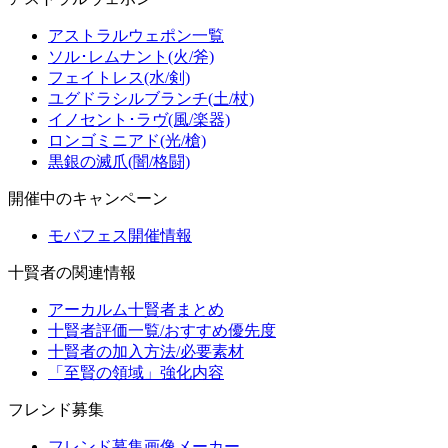
アストラルウェポン一覧
ソル･レムナント(火/斧)
フェイトレス(水/剣)
ユグドラシルブランチ(土/杖)
イノセント･ラヴ(風/楽器)
ロンゴミニアド(光/槍)
黒銀の滅爪(闇/格闘)
開催中のキャンペーン
モバフェス開催情報
十賢者の関連情報
アーカルム十賢者まとめ
十賢者評価一覧/おすすめ優先度
十賢者の加入方法/必要素材
「至賢の領域」強化内容
フレンド募集
フレンド募集画像メーカー