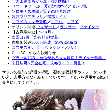
「天上劇団もぐら座」復刻開催！
サマーギフトCP
／
夏の討伐祭
／
スタンプ帳
ソロモナス攻略
／
賢者の限界超越
超越マリアテレサ
／
超越カイム
ニフイヴィンテ攻略
／
ニフ槍
／
ニフ琴
オリジン関連
ウィザード
／
ランサー
／
ファイター
【古戦場関連】9/21(月)~
次回は9月『光有利古戦場』
肉集め関連
3500万編成
／
SWARM編成
コスモスHL
／
シュヴァクレド
／
パパル
GameWithからのお知らせ
グラブル知識に自信がある人大歓迎！ライター募集！
未経験可&完全在宅！攻略ライター募集！
サタンの性能と評価を掲載！召喚/加護効果やステータス/使
い道、入手方法など紹介しています。サタンを運用する際の
参考にしてください。