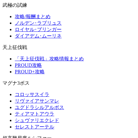
武極の試練
攻略/報酬まとめ
ノルデン･ラブリュス
ロイヤル･ブリンガー
ダイアデム･ムーリネ
天上征伐戦
「天上征伐戦」攻略情報まとめ
PROUD攻略
PROUD+攻略
マグナ3ボス
コロッサスイラ
リヴァイアサンマレ
ユグドラシルアルボス
ティアマトアウラ
シュヴァリエクレド
セレストアーテル