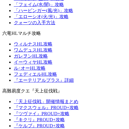
「フェイム(水/闇)」攻略
「ハービンガー(風/光)」攻略
「エローシオ(火/光)」攻略
クォーツの入手方法
六竜HLマルチ攻略
ウィルナスHL攻略
ワムデュスHL攻略
ガレヲンHL攻略
イーウィヤHL攻略
ル･オーHL攻略
フェディエルHL攻略
『エーテリアルプラス』詳細
高難易度クエ『天上征伐戦』
「天上征伐戦」開催情報まとめ
『マクスウェル』PROUD+攻略
『ツヴァイ』PROUD+攻略
『キクリ』PROUD+攻略
『ケルブ』PROUD+攻略