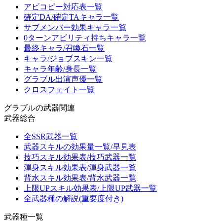
アビコピー対応表一覧
確定DA/確定TAキャラ一覧
サブメンバー効果キャラ一覧
0ターンアビリティ持ちキャラ一覧
最終キャラ/召喚石一覧
キャラ/ジョブスキン一覧
キャラ年齢/身長一覧
グラブル出演声優一覧
クロスフェイト一覧
グラブルの武器関連
武器総合
全SSR武器一覧
武器スキルの効果量一覧/早見表
技巧スキル効果表/技巧武器一覧
渾身スキル効果表/渾身武器一覧
背水スキル効果表/背水武器一覧
上限UPスキル効果表/上限UP武器一覧
全武器種の解説(重要度付き)
武器種一覧