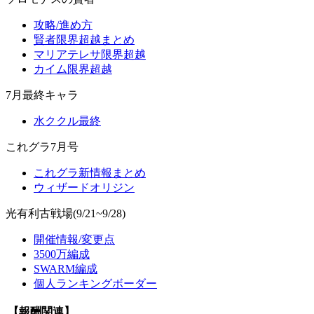
攻略/進め方
賢者限界超越まとめ
マリアテレサ限界超越
カイム限界超越
7月最終キャラ
水ククル最終
これグラ7月号
これグラ新情報まとめ
ウィザードオリジン
光有利古戦場(9/21~9/28)
開催情報/変更点
3500万編成
SWARM編成
個人ランキングボーダー
【報酬関連】