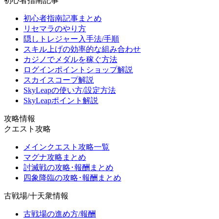
初心者指南記事
初心者指南記事まとめ
リセマラのやり方
隠しトレジャー入手法/手順
スキル上げの効率的な組み合わせ
カジノでメダルを稼ぐ方法
ログインポイントショップ解説
スカイスコープ解説
SkyLeapの使い方/設定方法
SkyLeapポイント解説
攻略情報
クエスト攻略
メインクエスト攻略一覧
マグナ攻略まとめ
討滅戦の攻略･報酬まとめ
四象降臨の攻略･報酬まとめ
古戦場/十天衆情報
古戦場の進め方/報酬