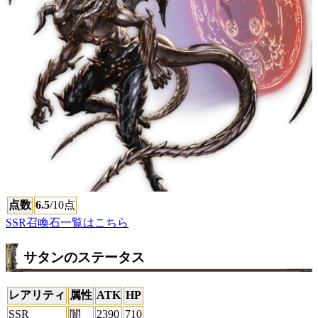
点数
6.5
/10点
SSR召喚石一覧はこちら
サタンのステータス
レアリティ
属性
ATK
HP
SSR
闇
2390
710