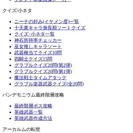
クイズ/小ネタ
ニーナの好み(イケメン度)一覧
十天衆キャラ身長順ソートクイズ
クイズ･小ネタ一覧
神石所持率チェッカー
巫女推しキャラソート
武器種当てクイズ10問
四騎士クイズ15問
グラブルクイズ20問(第2弾)
グラブルクイズ20問(第1弾)
魔法戦士タイムアタック
グラブル楽器武器クイズ(全20問)
パンデモニウム最終階層攻略
最終階層ボス攻略
英雄武器一覧
英雄武器作成方法
アーカルムの転世