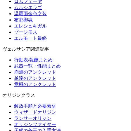
ロムフェーヤ
ムルシエラゴ
温羅面金色之装
布都御魂
エレシュキガル
ゾーシモス
エルモート最終
ヴェルサシア関連記事
行動表/報酬まとめ
武器一覧・性能まとめ
崩焉のアンクレット
越達のアンクレット
竟極のアンクレット
オリジンクラス
解放手順と必要素材
ウィザードオリジン
ランサーオリジン
オリジンファイター
天醒の蒼玉の入手方法