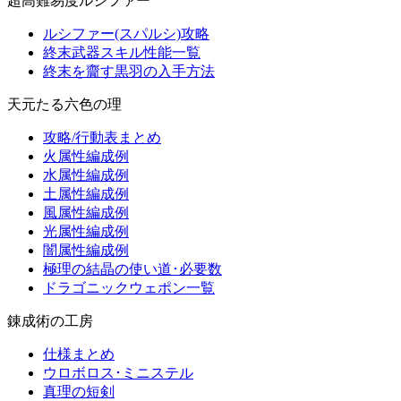
超高難易度ルシファー
ルシファー(スパルシ)攻略
終末武器スキル性能一覧
終末を齎す黒羽の入手方法
天元たる六色の理
攻略/行動表まとめ
火属性編成例
水属性編成例
土属性編成例
風属性編成例
光属性編成例
闇属性編成例
極理の結晶の使い道･必要数
ドラゴニックウェポン一覧
錬成術の工房
仕様まとめ
ウロボロス･ミニステル
真理の短剣