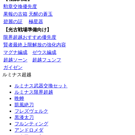
勲章交換優先度
果報の古箱
天醒の蒼玉
碧麗の証
極星器
【光古戦場準備向け】
限界超越おすすめ優先度
賢者最終上限解放の強化内容
マグナ編成
ゼウス編成
超越ソーン
超越フュンフ
ガイゼン
ルミナス超越
ルミナス武器交換セット
ルミナス限界超越
晩蝉
凱風絶刀
フレズヴェルク
黒漆太刀
フルンティング
アンドロメダ