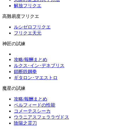
解放フリクエ
高難易度フリクエ
ルシゼロフリクエ
フリクエ天元
神匠の試練
攻略/報酬まとめ
ルクス･イン･デネブリス
鎖断鉄鋼拳
ギタロン･マエストロ
魔星の試練
攻略/報酬まとめ
ペルフィードの性能
コメーテスシーカ
ウラニアスフェララヴドス
陰陽之霊刀