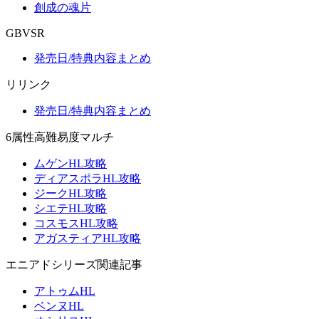
創成の魂片
GBVSR
発売日/特典内容まとめ
リリンク
発売日/特典内容まとめ
6属性高難易度マルチ
ムゲンHL攻略
ディアスポラHL攻略
ジークHL攻略
シエテHL攻略
コスモスHL攻略
アガスティアHL攻略
エニアドシリーズ関連記事
アトゥムHL
ベンヌHL