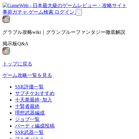
事前ガチャ
ゲーム検索
ログイン
グラブル攻略wiki｜グランブルーファンタジー徹底解説
掲示板Q&A
トップに戻る
ゲーム攻略一覧を見る
SSR評価一覧
サプチケおすすめ
十天衆最終･加入
十賢者最終
理想武器編成
ジョブ一覧
パーティ編成投稿
SSR武器一覧
マルチバトル