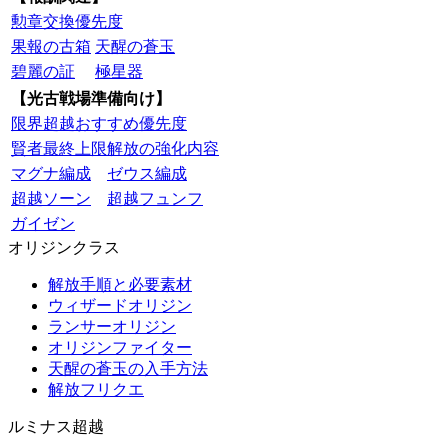
勲章交換優先度
果報の古箱
天醒の蒼玉
碧麗の証
極星器
【光古戦場準備向け】
限界超越おすすめ優先度
賢者最終上限解放の強化内容
マグナ編成
ゼウス編成
超越ソーン
超越フュンフ
ガイゼン
オリジンクラス
解放手順と必要素材
ウィザードオリジン
ランサーオリジン
オリジンファイター
天醒の蒼玉の入手方法
解放フリクエ
ルミナス超越