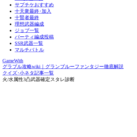
サプチケおすすめ
十天衆最終･加入
十賢者最終
理想武器編成
ジョブ一覧
パーティ編成投稿
SSR武器一覧
マルチバトル
GameWith
グラブル攻略wiki｜グランブルーファンタジー徹底解説
クイズ･小ネタ記事一覧
火/水属性3凸武器確定スタレ診断