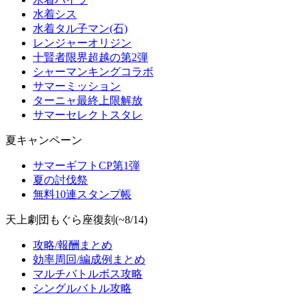
水着シス
水着タル子マン(石)
レンジャーオリジン
十賢者限界超越の第2弾
シャーマンキングコラボ
サマーミッション
ターニャ最終上限解放
サマーセレクトスタレ
夏キャンペーン
サマーギフトCP第1弾
夏の討伐祭
無料10連スタンプ帳
天上劇団もぐら座復刻(~8/14)
攻略/報酬まとめ
効率周回/編成例まとめ
マルチバトルボス攻略
シングルバトル攻略