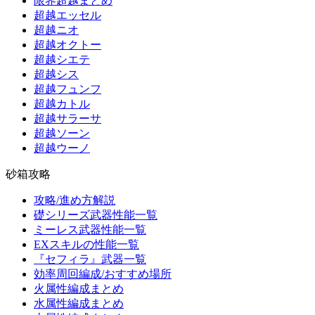
限界超越まとめ
超越エッセル
超越ニオ
超越オクトー
超越シエテ
超越シス
超越フュンフ
超越カトル
超越サラーサ
超越ソーン
超越ウーノ
砂箱攻略
攻略/進め方解説
礎シリーズ武器性能一覧
ミーレス武器性能一覧
EXスキルの性能一覧
『セフィラ』武器一覧
効率周回編成/おすすめ場所
火属性編成まとめ
水属性編成まとめ