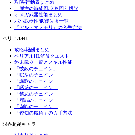
攻略/行動表まとめ
土属性の編成例/立ち回り解説
オメガ武器性能まとめ
バハ武器性能/優先度一覧
『アルテマメモリ』の入手方法
ベリアルHL
攻略/報酬まとめ
ベリアルHL解放クエスト
終末武器一覧とスキル性能
「技錬のチェイン」
「賦活のチェイン」
「謳歌のチェイン」
「誘惑のチェイン」
「禁忌のチェイン」
「邪罪のチェイン」
「虚詐のチェイン」
「狡知の魔角」の入手方法
限界超越キャラ