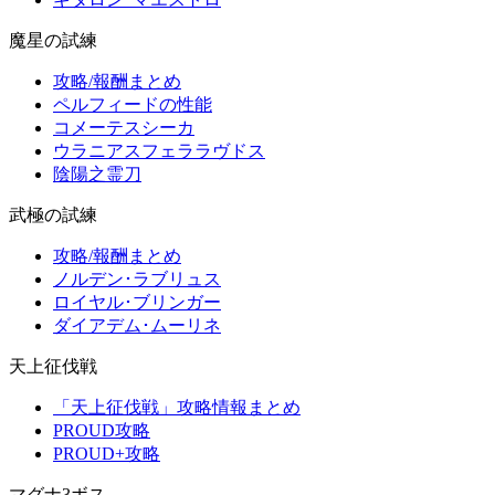
魔星の試練
攻略/報酬まとめ
ペルフィードの性能
コメーテスシーカ
ウラニアスフェララヴドス
陰陽之霊刀
武極の試練
攻略/報酬まとめ
ノルデン･ラブリュス
ロイヤル･ブリンガー
ダイアデム･ムーリネ
天上征伐戦
「天上征伐戦」攻略情報まとめ
PROUD攻略
PROUD+攻略
マグナ3ボス