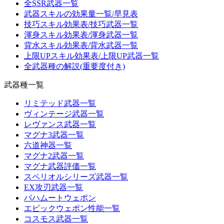
全SSR武器一覧
武器スキルの効果量一覧/早見表
技巧スキル効果表/技巧武器一覧
渾身スキル効果表/渾身武器一覧
背水スキル効果表/背水武器一覧
上限UPスキル効果表/上限UP武器一覧
全武器種の解説(重要度付き)
武器種一覧
リミテッド武器一覧
ヴィンテージ武器一覧
レヴァンス武器一覧
マグナ3武器一覧
六道神器一覧
マグナ2武器一覧
マグナ武器評価一覧
スペリオルシリーズ武器一覧
EX攻刃武器一覧
バハムートウェポン
エピックウェポン性能一覧
コスモス武器一覧