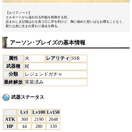
【ルリアノート】
エルモートから溢れ出る灼焔を制御する杖。
忌まわしき記憶は心を貪り己に牙を剥けど、胸に秘めた想いはなお燻ることなく、
新たな炎に生まれ変わり過去を葬る。
アーソン･ブレイズの基本情報
属性
火
レアリティ
SSR
武器種
杖
分類
レジェンドガチャ
最終解放
実装済み
武器ステータス
Lv1
Lv100
Lv150
ATK
360
2190
2648
HP
44
280
339