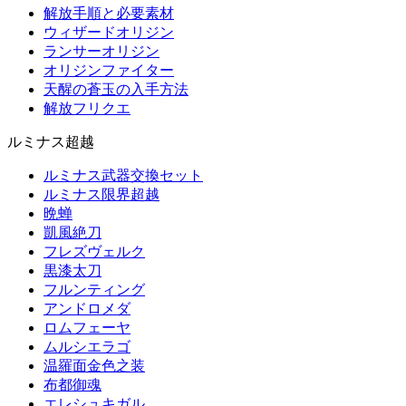
解放手順と必要素材
ウィザードオリジン
ランサーオリジン
オリジンファイター
天醒の蒼玉の入手方法
解放フリクエ
ルミナス超越
ルミナス武器交換セット
ルミナス限界超越
晩蝉
凱風絶刀
フレズヴェルク
黒漆太刀
フルンティング
アンドロメダ
ロムフェーヤ
ムルシエラゴ
温羅面金色之装
布都御魂
エレシュキガル