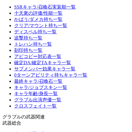
SSRキャラ/召喚石実装順一覧
十天衆の評価/性能一覧
かばう/ダメカ持ち一覧
クリア/マウント持ち一覧
ディスペル持ち一覧
追撃持ち一覧
トレハン持ち一覧
刻印持ち一覧
アビコピー対応表一覧
確定DA/確定TAキャラ一覧
サブメンバー効果キャラ一覧
0ターンアビリティ持ちキャラ一覧
最終キャラ/召喚石一覧
キャラ/ジョブスキン一覧
キャラ年齢/身長一覧
グラブル出演声優一覧
クロスフェイト一覧
グラブルの武器関連
武器総合