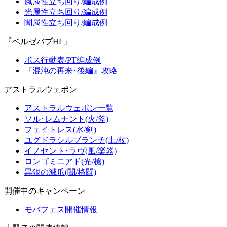
風属性立ち回り/編成例
光属性立ち回り/編成例
闇属性立ち回り/編成例
『ベルゼバブHL』
ボス行動表/PT編成例
『混沌の再来･後編』攻略
アストラルウェポン
アストラルウェポン一覧
ソル･レムナント(火/斧)
フェイトレス(水/剣)
ユグドラシルブランチ(土/杖)
イノセント･ラヴ(風/楽器)
ロンゴミニアド(光/槍)
黒銀の滅爪(闇/格闘)
開催中のキャンペーン
モバフェス開催情報