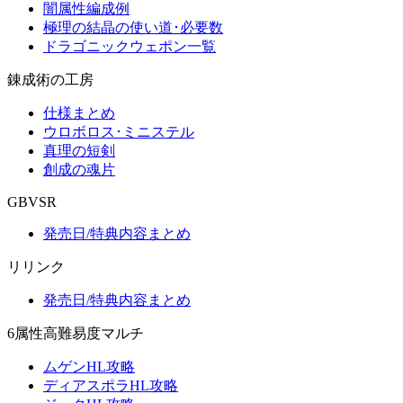
闇属性編成例
極理の結晶の使い道･必要数
ドラゴニックウェポン一覧
錬成術の工房
仕様まとめ
ウロボロス･ミニステル
真理の短剣
創成の魂片
GBVSR
発売日/特典内容まとめ
リリンク
発売日/特典内容まとめ
6属性高難易度マルチ
ムゲンHL攻略
ディアスポラHL攻略