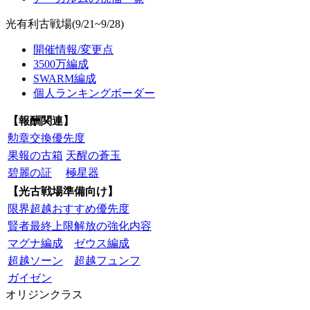
光有利古戦場(9/21~9/28)
開催情報/変更点
3500万編成
SWARM編成
個人ランキングボーダー
【報酬関連】
勲章交換優先度
果報の古箱
天醒の蒼玉
碧麗の証
極星器
【光古戦場準備向け】
限界超越おすすめ優先度
賢者最終上限解放の強化内容
マグナ編成
ゼウス編成
超越ソーン
超越フュンフ
ガイゼン
オリジンクラス