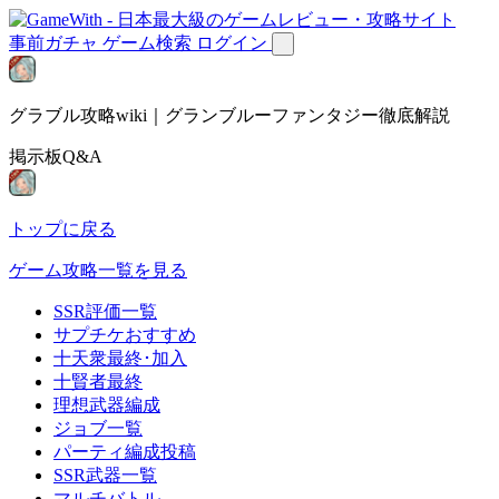
事前ガチャ
ゲーム検索
ログイン
グラブル攻略wiki｜グランブルーファンタジー徹底解説
掲示板Q&A
トップに戻る
ゲーム攻略一覧を見る
SSR評価一覧
サプチケおすすめ
十天衆最終･加入
十賢者最終
理想武器編成
ジョブ一覧
パーティ編成投稿
SSR武器一覧
マルチバトル