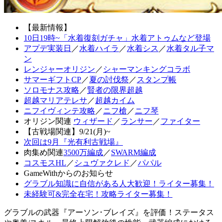
【最新情報】
10日19時~「水着復刻ガチャ」水着アトゥムなど登場
アプデ実装日
／
水着ハイラ
／
水着シス
／
水着タル子マ
ン
レンジャーオリジン
／
シャーマンキングコラボ
サマーギフトCP
／
夏の討伐祭
／
スタンプ帳
ソロモナス攻略
／
賢者の限界超越
超越マリアテレサ
／
超越カイム
ニフイヴィンテ攻略
／
ニフ槍
／
ニフ琴
オリジン関連
ウィザード
／
ランサー
／
ファイター
【古戦場関連】9/21(月)~
次回は9月『光有利古戦場』
肉集め関連
3500万編成
／
SWARM編成
コスモスHL
／
シュヴァクレド
／
パパル
GameWithからのお知らせ
グラブル知識に自信がある人大歓迎！ライター募集！
未経験可&完全在宅！攻略ライター募集！
グラブルの武器『アーソン･ブレイズ』を評価！ステータス