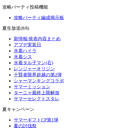
攻略パーティ投稿機能
攻略パーティ編成掲示板
夏生放送(8/8)
新情報/発表内容まとめ
アプデ実装日
水着ハイラ
水着シス
水着タル子マン(石)
レンジャーオリジン
十賢者限界超越の第2弾
シャーマンキングコラボ
サマーミッション
ターニャ最終上限解放
サマーセレクトスタレ
夏キャンペーン
サマーギフトCP第1弾
夏の討伐祭