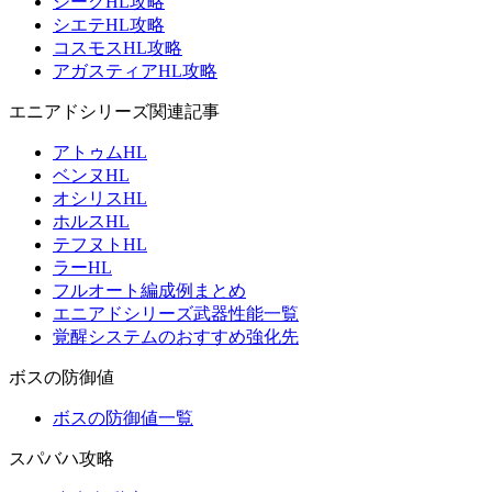
ジークHL攻略
シエテHL攻略
コスモスHL攻略
アガスティアHL攻略
エニアドシリーズ関連記事
アトゥムHL
ベンヌHL
オシリスHL
ホルスHL
テフヌトHL
ラーHL
フルオート編成例まとめ
エニアドシリーズ武器性能一覧
覚醒システムのおすすめ強化先
ボスの防御値
ボスの防御値一覧
スパバハ攻略