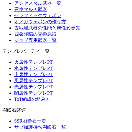
アンセスタル武器一覧
召喚マルチ武器
セラフィックウェポン
オメガウェポンの作り方
古戦場武器の性能と属性変更先
四象降臨の交換武器
ジョブ専用武器一覧
テンプレパーティ一覧
火属性テンプレPT
水属性テンプレPT
土属性テンプレPT
風属性テンプレPT
光属性テンプレPT
闇属性テンプレPT
ToT編成の組み方
召喚石関連
SSR召喚石一覧
サブ加護持ち召喚石一覧