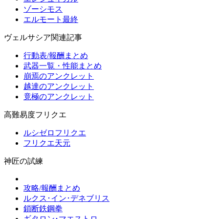
ゾーシモス
エルモート最終
ヴェルサシア関連記事
行動表/報酬まとめ
武器一覧・性能まとめ
崩焉のアンクレット
越達のアンクレット
竟極のアンクレット
高難易度フリクエ
ルシゼロフリクエ
フリクエ天元
神匠の試練
攻略/報酬まとめ
ルクス･イン･デネブリス
鎖断鉄鋼拳
ギタロン･マエストロ