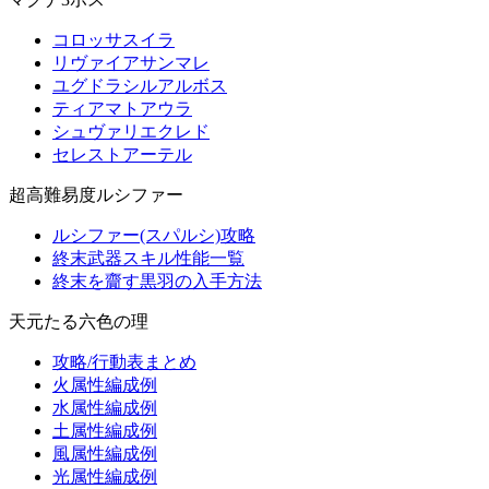
コロッサスイラ
リヴァイアサンマレ
ユグドラシルアルボス
ティアマトアウラ
シュヴァリエクレド
セレストアーテル
超高難易度ルシファー
ルシファー(スパルシ)攻略
終末武器スキル性能一覧
終末を齎す黒羽の入手方法
天元たる六色の理
攻略/行動表まとめ
火属性編成例
水属性編成例
土属性編成例
風属性編成例
光属性編成例