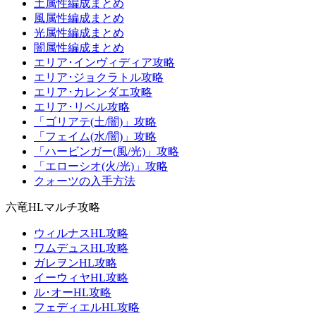
土属性編成まとめ
風属性編成まとめ
光属性編成まとめ
闇属性編成まとめ
エリア･インヴィディア攻略
エリア･ジョクラトル攻略
エリア･カレンダエ攻略
エリア･リベル攻略
「ゴリアテ(土/闇)」攻略
「フェイム(水/闇)」攻略
「ハービンガー(風/光)」攻略
「エローシオ(火/光)」攻略
クォーツの入手方法
六竜HLマルチ攻略
ウィルナスHL攻略
ワムデュスHL攻略
ガレヲンHL攻略
イーウィヤHL攻略
ル･オーHL攻略
フェディエルHL攻略