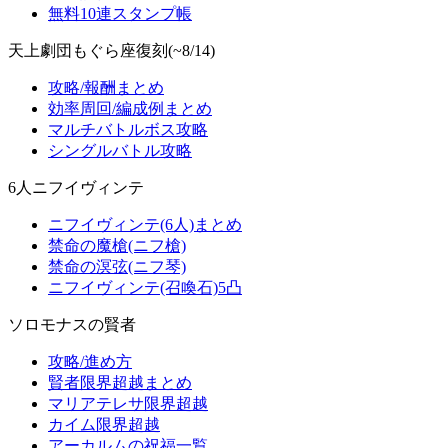
無料10連スタンプ帳
天上劇団もぐら座復刻(~8/14)
攻略/報酬まとめ
効率周回/編成例まとめ
マルチバトルボス攻略
シングルバトル攻略
6人ニフイヴィンテ
ニフイヴィンテ(6人)まとめ
禁命の魔槍(ニフ槍)
禁命の溟弦(ニフ琴)
ニフイヴィンテ(召喚石)5凸
ソロモナスの賢者
攻略/進め方
賢者限界超越まとめ
マリアテレサ限界超越
カイム限界超越
アーカルムの祝福一覧