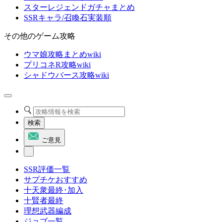
スターレジェンドガチャまとめ
SSRキャラ/召喚石実装順
その他のゲーム攻略
ウマ娘攻略まとめwiki
プリコネR攻略wiki
シャドウバース攻略wiki
検索
ご意見
SSR評価一覧
サプチケおすすめ
十天衆最終･加入
十賢者最終
理想武器編成
ジョブ一覧