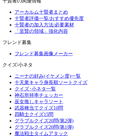
十賢者の関連情報
アーカルム十賢者まとめ
十賢者評価一覧/おすすめ優先度
十賢者の加入方法/必要素材
「至賢の領域」強化内容
フレンド募集
フレンド募集画像メーカー
クイズ/小ネタ
ニーナの好み(イケメン度)一覧
十天衆キャラ身長順ソートクイズ
クイズ･小ネタ一覧
神石所持率チェッカー
巫女推しキャラソート
武器種当てクイズ10問
四騎士クイズ15問
グラブルクイズ20問(第2弾)
グラブルクイズ20問(第1弾)
魔法戦士タイムアタック