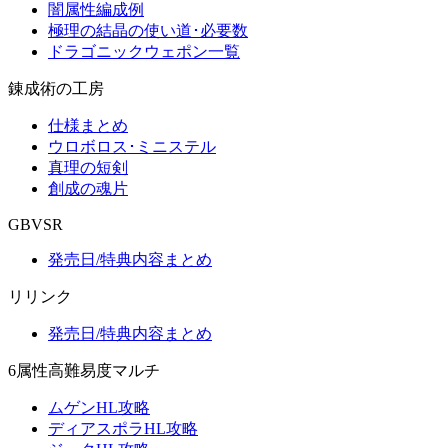
闇属性編成例
極理の結晶の使い道･必要数
ドラゴニックウェポン一覧
錬成術の工房
仕様まとめ
ウロボロス･ミニステル
真理の短剣
創成の魂片
GBVSR
発売日/特典内容まとめ
リリンク
発売日/特典内容まとめ
6属性高難易度マルチ
ムゲンHL攻略
ディアスポラHL攻略