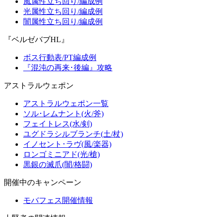
風属性立ち回り/編成例
光属性立ち回り/編成例
闇属性立ち回り/編成例
『ベルゼバブHL』
ボス行動表/PT編成例
『混沌の再来･後編』攻略
アストラルウェポン
アストラルウェポン一覧
ソル･レムナント(火/斧)
フェイトレス(水/剣)
ユグドラシルブランチ(土/杖)
イノセント･ラヴ(風/楽器)
ロンゴミニアド(光/槍)
黒銀の滅爪(闇/格闘)
開催中のキャンペーン
モバフェス開催情報