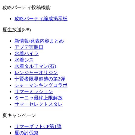
攻略パーティ投稿機能
攻略パーティ編成掲示板
夏生放送(8/8)
新情報/発表内容まとめ
アプデ実装日
水着ハイラ
水着シス
水着タル子マン(石)
レンジャーオリジン
十賢者限界超越の第2弾
シャーマンキングコラボ
サマーミッション
ターニャ最終上限解放
サマーセレクトスタレ
夏キャンペーン
サマーギフトCP第1弾
夏の討伐祭