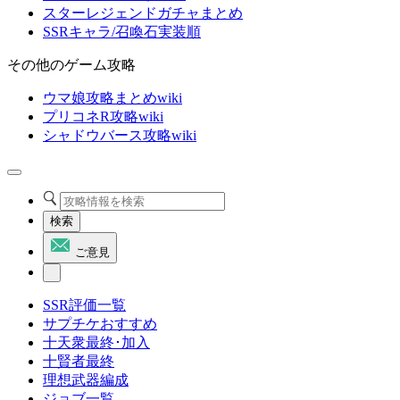
スターレジェンドガチャまとめ
SSRキャラ/召喚石実装順
その他のゲーム攻略
ウマ娘攻略まとめwiki
プリコネR攻略wiki
シャドウバース攻略wiki
検索
ご意見
SSR評価一覧
サプチケおすすめ
十天衆最終･加入
十賢者最終
理想武器編成
ジョブ一覧