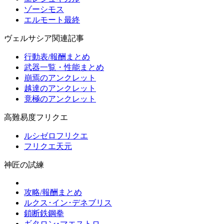
ゾーシモス
エルモート最終
ヴェルサシア関連記事
行動表/報酬まとめ
武器一覧・性能まとめ
崩焉のアンクレット
越達のアンクレット
竟極のアンクレット
高難易度フリクエ
ルシゼロフリクエ
フリクエ天元
神匠の試練
攻略/報酬まとめ
ルクス･イン･デネブリス
鎖断鉄鋼拳
ギタロン･マエストロ