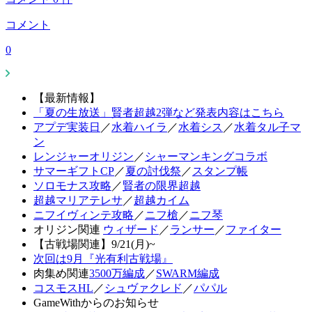
コメント
0
【最新情報】
「夏の生放送」賢者超越2弾など発表内容はこちら
アプデ実装日
／
水着ハイラ
／
水着シス
／
水着タル子マ
ン
レンジャーオリジン
／
シャーマンキングコラボ
サマーギフトCP
／
夏の討伐祭
／
スタンプ帳
ソロモナス攻略
／
賢者の限界超越
超越マリアテレサ
／
超越カイム
ニフイヴィンテ攻略
／
ニフ槍
／
ニフ琴
オリジン関連
ウィザード
／
ランサー
／
ファイター
【古戦場関連】9/21(月)~
次回は9月『光有利古戦場』
肉集め関連
3500万編成
／
SWARM編成
コスモスHL
／
シュヴァクレド
／
パパル
GameWithからのお知らせ