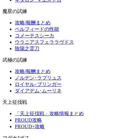
魔星の試練
攻略/報酬まとめ
ペルフィードの性能
コメーテスシーカ
ウラニアスフェララヴドス
陰陽之霊刀
武極の試練
攻略/報酬まとめ
ノルデン･ラブリュス
ロイヤル･ブリンガー
ダイアデム･ムーリネ
天上征伐戦
「天上征伐戦」攻略情報まとめ
PROUD攻略
PROUD+攻略
マグナ3ボス