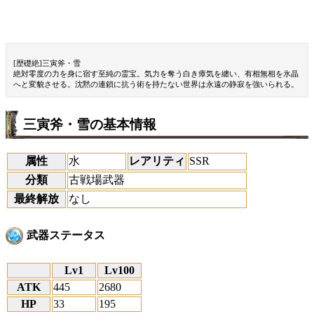
[歴礎絶]三寅斧・雪
絶対零度の力を身に宿す至純の霊宝。気力を奪う白き瘴気を纏い、有相無相を氷晶
へと変貌させる。沈黙の連鎖に抗う術を持たない世界は永遠の静寂を強いられる。
三寅斧・雪の基本情報
属性
水
レアリティ
SSR
分類
古戦場武器
最終解放
なし
武器ステータス
Lv1
Lv100
ATK
445
2680
HP
33
195