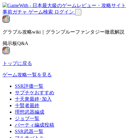
事前ガチャ
ゲーム検索
ログイン
グラブル攻略wiki｜グランブルーファンタジー徹底解説
掲示板Q&A
トップに戻る
ゲーム攻略一覧を見る
SSR評価一覧
サプチケおすすめ
十天衆最終･加入
十賢者最終
理想武器編成
ジョブ一覧
パーティ編成投稿
SSR武器一覧
マルチバトル