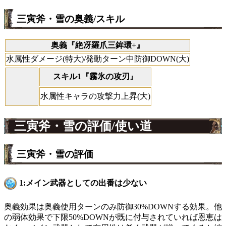
三寅斧・雪の奥義/スキル
奥義『絶冴羅爪三鉾環+』
水属性ダメージ(特大)/発動ターン中防御DOWN(大)
スキル1『霧氷の攻刃』
水属性キャラの攻撃力上昇(大)
三寅斧・雪の評価/使い道
三寅斧・雪の評価
1:メイン武器としての出番は少ない
奥義効果は奥義使用ターンのみ防御30%DOWNする効果。他
の弱体効果で下限50%DOWNが既に付与されていれば恩恵は