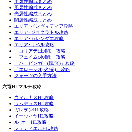
土属性編成まとめ
風属性編成まとめ
光属性編成まとめ
闇属性編成まとめ
エリア･インヴィディア攻略
エリア･ジョクラトル攻略
エリア･カレンダエ攻略
エリア･リベル攻略
「ゴリアテ(土/闇)」攻略
「フェイム(水/闇)」攻略
「ハービンガー(風/光)」攻略
「エローシオ(火/光)」攻略
クォーツの入手方法
六竜HLマルチ攻略
ウィルナスHL攻略
ワムデュスHL攻略
ガレヲンHL攻略
イーウィヤHL攻略
ル･オーHL攻略
フェディエルHL攻略