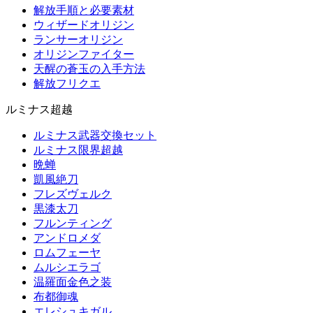
解放手順と必要素材
ウィザードオリジン
ランサーオリジン
オリジンファイター
天醒の蒼玉の入手方法
解放フリクエ
ルミナス超越
ルミナス武器交換セット
ルミナス限界超越
晩蝉
凱風絶刀
フレズヴェルク
黒漆太刀
フルンティング
アンドロメダ
ロムフェーヤ
ムルシエラゴ
温羅面金色之装
布都御魂
エレシュキガル