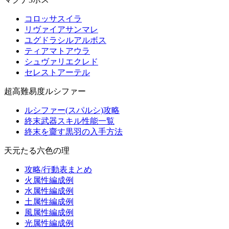
コロッサスイラ
リヴァイアサンマレ
ユグドラシルアルボス
ティアマトアウラ
シュヴァリエクレド
セレストアーテル
超高難易度ルシファー
ルシファー(スパルシ)攻略
終末武器スキル性能一覧
終末を齎す黒羽の入手方法
天元たる六色の理
攻略/行動表まとめ
火属性編成例
水属性編成例
土属性編成例
風属性編成例
光属性編成例