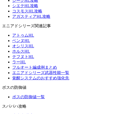
ジークHL攻略
シエテHL攻略
コスモスHL攻略
アガスティアHL攻略
エニアドシリーズ関連記事
アトゥムHL
ベンヌHL
オシリスHL
ホルスHL
テフヌトHL
ラーHL
フルオート編成例まとめ
エニアドシリーズ武器性能一覧
覚醒システムのおすすめ強化先
ボスの防御値
ボスの防御値一覧
スパバハ攻略