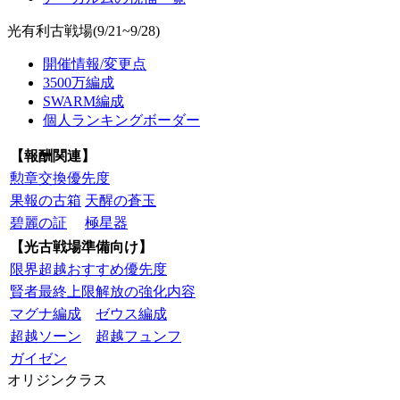
光有利古戦場(9/21~9/28)
開催情報/変更点
3500万編成
SWARM編成
個人ランキングボーダー
【報酬関連】
勲章交換優先度
果報の古箱
天醒の蒼玉
碧麗の証
極星器
【光古戦場準備向け】
限界超越おすすめ優先度
賢者最終上限解放の強化内容
マグナ編成
ゼウス編成
超越ソーン
超越フュンフ
ガイゼン
オリジンクラス