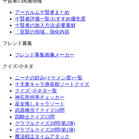
十賢者の関連情報
アーカルム十賢者まとめ
十賢者評価一覧/おすすめ優先度
十賢者の加入方法/必要素材
「至賢の領域」強化内容
フレンド募集
フレンド募集画像メーカー
クイズ/小ネタ
ニーナの好み(イケメン度)一覧
十天衆キャラ身長順ソートクイズ
クイズ･小ネタ一覧
神石所持率チェッカー
巫女推しキャラソート
武器種当てクイズ10問
四騎士クイズ15問
グラブルクイズ20問(第2弾)
グラブルクイズ20問(第1弾)
魔法戦士タイムアタック