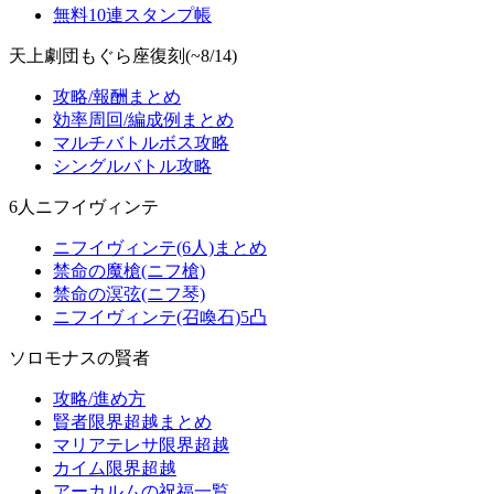
無料10連スタンプ帳
天上劇団もぐら座復刻(~8/14)
攻略/報酬まとめ
効率周回/編成例まとめ
マルチバトルボス攻略
シングルバトル攻略
6人ニフイヴィンテ
ニフイヴィンテ(6人)まとめ
禁命の魔槍(ニフ槍)
禁命の溟弦(ニフ琴)
ニフイヴィンテ(召喚石)5凸
ソロモナスの賢者
攻略/進め方
賢者限界超越まとめ
マリアテレサ限界超越
カイム限界超越
アーカルムの祝福一覧