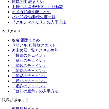
攻略/行動表まとめ
土属性の編成例/立ち回り解説
オメガ武器性能まとめ
バハ武器性能/優先度一覧
『アルテマメモリ』の入手方法
ベリアルHL
攻略/報酬まとめ
ベリアルHL解放クエスト
終末武器一覧とスキル性能
「技錬のチェイン」
「賦活のチェイン」
「謳歌のチェイン」
「誘惑のチェイン」
「禁忌のチェイン」
「邪罪のチェイン」
「虚詐のチェイン」
「狡知の魔角」の入手方法
限界超越キャラ