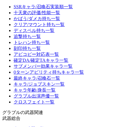
SSRキャラ/召喚石実装順一覧
十天衆の評価/性能一覧
かばう/ダメカ持ち一覧
クリア/マウント持ち一覧
ディスペル持ち一覧
追撃持ち一覧
トレハン持ち一覧
刻印持ち一覧
アビコピー対応表一覧
確定DA/確定TAキャラ一覧
サブメンバー効果キャラ一覧
0ターンアビリティ持ちキャラ一覧
最終キャラ/召喚石一覧
キャラ/ジョブスキン一覧
キャラ年齢/身長一覧
グラブル出演声優一覧
クロスフェイト一覧
グラブルの武器関連
武器総合