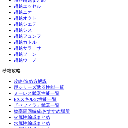
限界超越まとめ
超越エッセル
超越ニオ
超越オクトー
超越シエテ
超越シス
超越フュンフ
超越カトル
超越サラーサ
超越ソーン
超越ウーノ
砂箱攻略
攻略/進め方解説
礎シリーズ武器性能一覧
ミーレス武器性能一覧
EXスキルの性能一覧
『セフィラ』武器一覧
効率周回編成/おすすめ場所
火属性編成まとめ
水属性編成まとめ