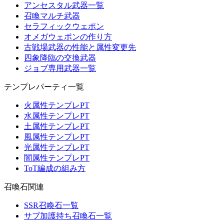
アンセスタル武器一覧
召喚マルチ武器
セラフィックウェポン
オメガウェポンの作り方
古戦場武器の性能と属性変更先
四象降臨の交換武器
ジョブ専用武器一覧
テンプレパーティ一覧
火属性テンプレPT
水属性テンプレPT
土属性テンプレPT
風属性テンプレPT
光属性テンプレPT
闇属性テンプレPT
ToT編成の組み方
召喚石関連
SSR召喚石一覧
サブ加護持ち召喚石一覧