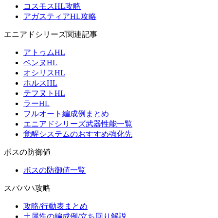
コスモスHL攻略
アガスティアHL攻略
エニアドシリーズ関連記事
アトゥムHL
ベンヌHL
オシリスHL
ホルスHL
テフヌトHL
ラーHL
フルオート編成例まとめ
エニアドシリーズ武器性能一覧
覚醒システムのおすすめ強化先
ボスの防御値
ボスの防御値一覧
スパバハ攻略
攻略/行動表まとめ
土属性の編成例/立ち回り解説