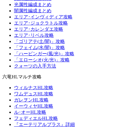
光属性編成まとめ
闇属性編成まとめ
エリア･インヴィディア攻略
エリア･ジョクラトル攻略
エリア･カレンダエ攻略
エリア･リベル攻略
「ゴリアテ(土/闇)」攻略
「フェイム(水/闇)」攻略
「ハービンガー(風/光)」攻略
「エローシオ(火/光)」攻略
クォーツの入手方法
六竜HLマルチ攻略
ウィルナスHL攻略
ワムデュスHL攻略
ガレヲンHL攻略
イーウィヤHL攻略
ル･オーHL攻略
フェディエルHL攻略
『エーテリアルプラス』詳細