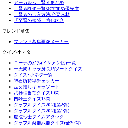
アーカルム十賢者まとめ
十賢者評価一覧/おすすめ優先度
十賢者の加入方法/必要素材
「至賢の領域」強化内容
フレンド募集
フレンド募集画像メーカー
クイズ/小ネタ
ニーナの好み(イケメン度)一覧
十天衆キャラ身長順ソートクイズ
クイズ･小ネタ一覧
神石所持率チェッカー
巫女推しキャラソート
武器種当てクイズ10問
四騎士クイズ15問
グラブルクイズ20問(第2弾)
グラブルクイズ20問(第1弾)
魔法戦士タイムアタック
グラブル楽器武器クイズ(全20問)