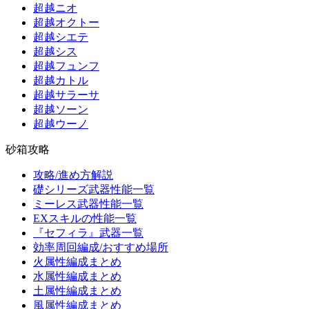
超越ニオ
超越オクトー
超越シエテ
超越シス
超越フュンフ
超越カトル
超越サラーサ
超越ソーン
超越ウーノ
砂箱攻略
攻略/進め方解説
礎シリーズ武器性能一覧
ミーレス武器性能一覧
EXスキルの性能一覧
『セフィラ』武器一覧
効率周回編成/おすすめ場所
火属性編成まとめ
水属性編成まとめ
土属性編成まとめ
風属性編成まとめ