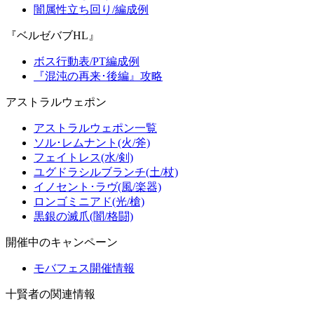
闇属性立ち回り/編成例
『ベルゼバブHL』
ボス行動表/PT編成例
『混沌の再来･後編』攻略
アストラルウェポン
アストラルウェポン一覧
ソル･レムナント(火/斧)
フェイトレス(水/剣)
ユグドラシルブランチ(土/杖)
イノセント･ラヴ(風/楽器)
ロンゴミニアド(光/槍)
黒銀の滅爪(闇/格闘)
開催中のキャンペーン
モバフェス開催情報
十賢者の関連情報