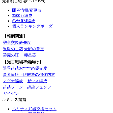
光有利古戦場(9/21~9/28)
開催情報/変更点
3500万編成
SWARM編成
個人ランキングボーダー
【報酬関連】
勲章交換優先度
果報の古箱
天醒の蒼玉
碧麗の証
極星器
【光古戦場準備向け】
限界超越おすすめ優先度
賢者最終上限解放の強化内容
マグナ編成
ゼウス編成
超越ソーン
超越フュンフ
ガイゼン
ルミナス超越
ルミナス武器交換セット