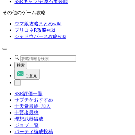
SSRキャラ/召喚石実装順
その他のゲーム攻略
ウマ娘攻略まとめwiki
プリコネR攻略wiki
シャドウバース攻略wiki
検索
ご意見
SSR評価一覧
サプチケおすすめ
十天衆最終･加入
十賢者最終
理想武器編成
ジョブ一覧
パーティ編成投稿