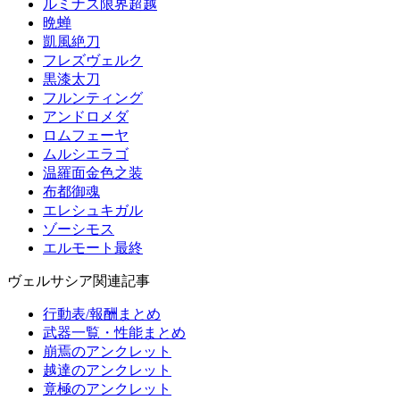
ルミナス限界超越
晩蝉
凱風絶刀
フレズヴェルク
黒漆太刀
フルンティング
アンドロメダ
ロムフェーヤ
ムルシエラゴ
温羅面金色之装
布都御魂
エレシュキガル
ゾーシモス
エルモート最終
ヴェルサシア関連記事
行動表/報酬まとめ
武器一覧・性能まとめ
崩焉のアンクレット
越達のアンクレット
竟極のアンクレット