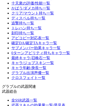
十天衆の評価/性能一覧
かばう/ダメカ持ち一覧
クリア/マウント持ち一覧
ディスペル持ち一覧
追撃持ち一覧
トレハン持ち一覧
刻印持ち一覧
アビコピー対応表一覧
確定DA/確定TAキャラ一覧
サブメンバー効果キャラ一覧
0ターンアビリティ持ちキャラ一覧
最終キャラ/召喚石一覧
キャラ/ジョブスキン一覧
キャラ年齢/身長一覧
グラブル出演声優一覧
クロスフェイト一覧
グラブルの武器関連
武器総合
全SSR武器一覧
武器スキルの効果量一覧/早見表