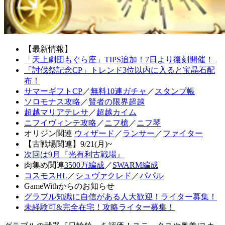
【最新情報】
「天上劇団もぐら座」TIPS追加！7日より復刻開催！
「討伐祭記念CP」トレンド3位以内に入ると宝晶石配
布！
サマーギフトCP
／
無料10連ガチャ
／
スタンプ帳
ソロモナス攻略
／
賢者の限界超越
超越マリアテレサ
／
超越カイム
ニフイヴィンテ攻略
／
ニフ槍
／
ニフ琴
オリジン関連
ウィザード
／
ランサー
／
ファイター
【古戦場関連】9/21(月)~
次回は9月『光有利古戦場』
肉集め関連
3500万編成
／
SWARM編成
コスモスHL
／
シュヴァクレド
／
パパル
GameWithからのお知らせ
グラブル知識に自信がある人大歓迎！ライター募集！
未経験可&完全在宅！攻略ライター募集！