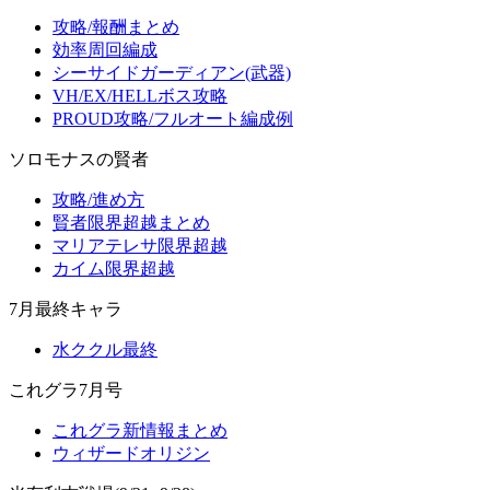
攻略/報酬まとめ
効率周回編成
シーサイドガーディアン(武器)
VH/EX/HELLボス攻略
PROUD攻略/フルオート編成例
ソロモナスの賢者
攻略/進め方
賢者限界超越まとめ
マリアテレサ限界超越
カイム限界超越
7月最終キャラ
水ククル最終
これグラ7月号
これグラ新情報まとめ
ウィザードオリジン