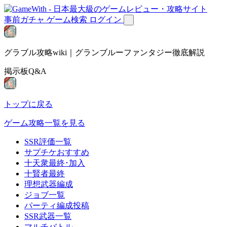
事前ガチャ
ゲーム検索
ログイン
グラブル攻略wiki｜グランブルーファンタジー徹底解説
掲示板Q&A
トップに戻る
ゲーム攻略一覧を見る
SSR評価一覧
サプチケおすすめ
十天衆最終･加入
十賢者最終
理想武器編成
ジョブ一覧
パーティ編成投稿
SSR武器一覧
マルチバトル