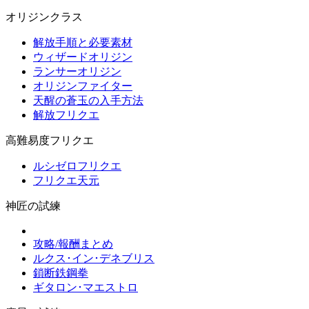
オリジンクラス
解放手順と必要素材
ウィザードオリジン
ランサーオリジン
オリジンファイター
天醒の蒼玉の入手方法
解放フリクエ
高難易度フリクエ
ルシゼロフリクエ
フリクエ天元
神匠の試練
攻略/報酬まとめ
ルクス･イン･デネブリス
鎖断鉄鋼拳
ギタロン･マエストロ