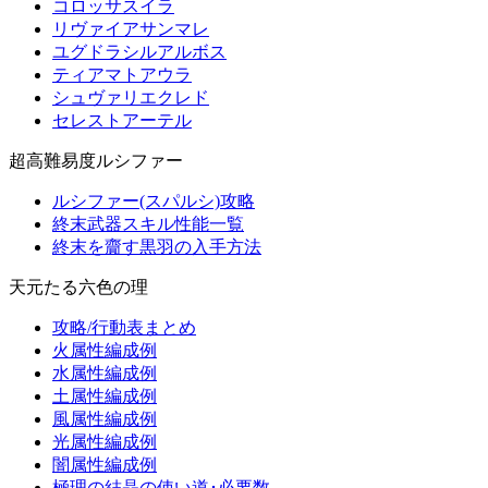
コロッサスイラ
リヴァイアサンマレ
ユグドラシルアルボス
ティアマトアウラ
シュヴァリエクレド
セレストアーテル
超高難易度ルシファー
ルシファー(スパルシ)攻略
終末武器スキル性能一覧
終末を齎す黒羽の入手方法
天元たる六色の理
攻略/行動表まとめ
火属性編成例
水属性編成例
土属性編成例
風属性編成例
光属性編成例
闇属性編成例
極理の結晶の使い道･必要数