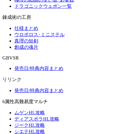
ドラゴニックウェポン一覧
錬成術の工房
仕様まとめ
ウロボロス･ミニステル
真理の短剣
創成の魂片
GBVSR
発売日/特典内容まとめ
リリンク
発売日/特典内容まとめ
6属性高難易度マルチ
ムゲンHL攻略
ディアスポラHL攻略
ジークHL攻略
シエテHL攻略