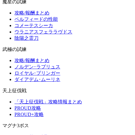
魔星の試練
攻略/報酬まとめ
ペルフィードの性能
コメーテスシーカ
ウラニアスフェララヴドス
陰陽之霊刀
武極の試練
攻略/報酬まとめ
ノルデン･ラブリュス
ロイヤル･ブリンガー
ダイアデム･ムーリネ
天上征伐戦
「天上征伐戦」攻略情報まとめ
PROUD攻略
PROUD+攻略
マグナ3ボス