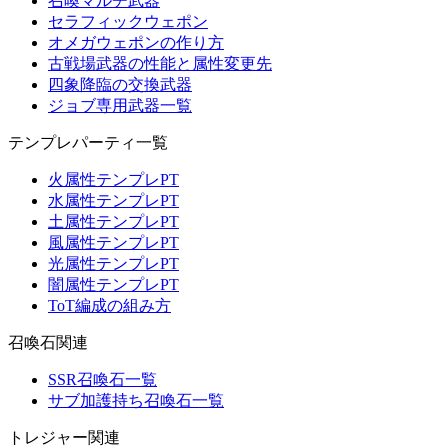
召喚マルチ武器
セラフィックウェポン
オメガウェポンの作り方
古戦場武器の性能と属性変更先
四象降臨の交換武器
ジョブ専用武器一覧
テンプレパーティ一覧
火属性テンプレPT
水属性テンプレPT
土属性テンプレPT
風属性テンプレPT
光属性テンプレPT
闇属性テンプレPT
ToT編成の組み方
召喚石関連
SSR召喚石一覧
サブ加護持ち召喚石一覧
トレジャー関連