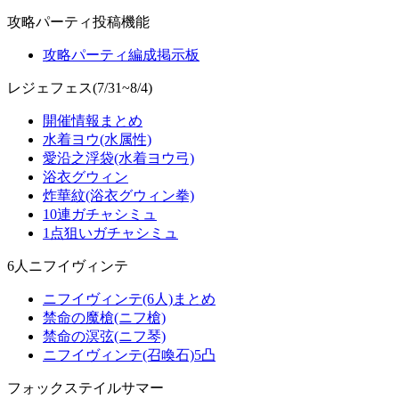
攻略パーティ投稿機能
攻略パーティ編成掲示板
レジェフェス(7/31~8/4)
開催情報まとめ
水着ヨウ(水属性)
愛沿之浮袋(水着ヨウ弓)
浴衣グウィン
炸華紋(浴衣グウィン拳)
10連ガチャシミュ
1点狙いガチャシミュ
6人ニフイヴィンテ
ニフイヴィンテ(6人)まとめ
禁命の魔槍(ニフ槍)
禁命の溟弦(ニフ琴)
ニフイヴィンテ(召喚石)5凸
フォックステイルサマー