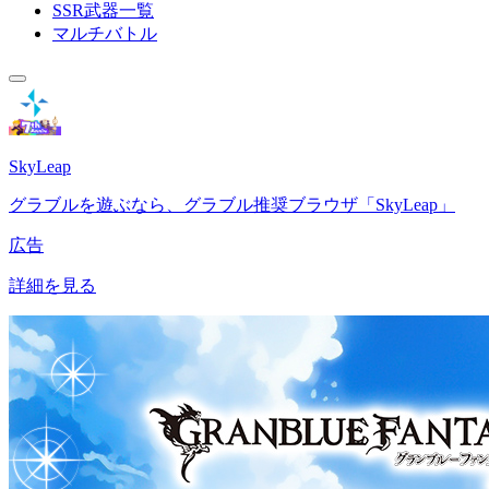
SSR武器一覧
マルチバトル
SkyLeap
グラブルを遊ぶなら、グラブル推奨ブラウザ「SkyLeap」
広告
詳細を見る