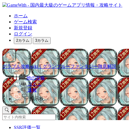
ホーム
ゲーム検索
新規登録
ログイン
2カラム
3カラム
グラブル攻略wiki｜グランブルーファンタジー徹底解説
他の攻略
コミュ
速報
掲示板
SSR評価一覧