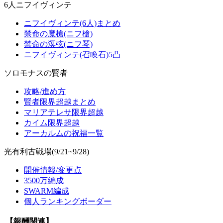
6人ニフイヴィンテ
ニフイヴィンテ(6人)まとめ
禁命の魔槍(ニフ槍)
禁命の溟弦(ニフ琴)
ニフイヴィンテ(召喚石)5凸
ソロモナスの賢者
攻略/進め方
賢者限界超越まとめ
マリアテレサ限界超越
カイム限界超越
アーカルムの祝福一覧
光有利古戦場(9/21~9/28)
開催情報/変更点
3500万編成
SWARM編成
個人ランキングボーダー
【報酬関連】