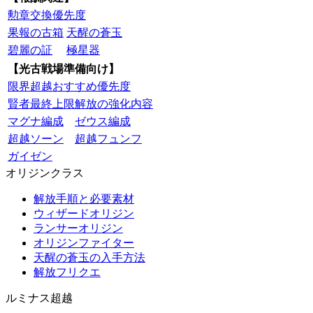
勲章交換優先度
果報の古箱
天醒の蒼玉
碧麗の証
極星器
【光古戦場準備向け】
限界超越おすすめ優先度
賢者最終上限解放の強化内容
マグナ編成
ゼウス編成
超越ソーン
超越フュンフ
ガイゼン
オリジンクラス
解放手順と必要素材
ウィザードオリジン
ランサーオリジン
オリジンファイター
天醒の蒼玉の入手方法
解放フリクエ
ルミナス超越