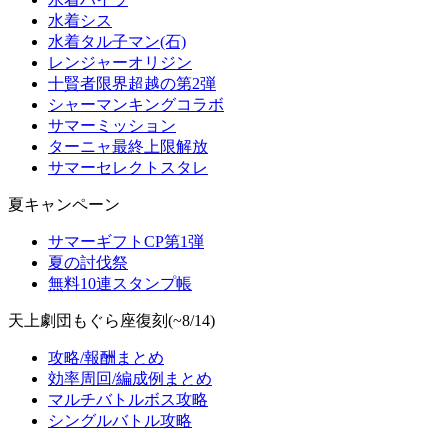
水着シス
水着タル子マン(石)
レンジャーオリジン
十賢者限界超越の第2弾
シャーマンキングコラボ
サマーミッション
ターニャ最終上限解放
サマーセレクトスタレ
夏キャンペーン
サマーギフトCP第1弾
夏の討伐祭
無料10連スタンプ帳
天上劇団もぐら座復刻(~8/14)
攻略/報酬まとめ
効率周回/編成例まとめ
マルチバトルボス攻略
シングルバトル攻略