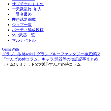
サプチケおすすめ
十天衆最終･加入
十賢者最終
理想武器編成
ジョブ一覧
パーティ編成投稿
SSR武器一覧
マルチバトル
GameWith
グラブル攻略wiki｜グランブルーファンタジー徹底解説
『すんどめ侍コラム』キャラ/武器等の検証記事まとめ
ラカム(リミテッド)の検証/すんどめ侍コラム