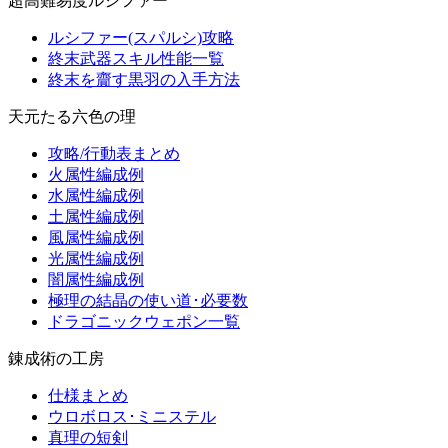
超高難易度ルシファー
ルシファー(スパルシ)攻略
終末武器スキル性能一覧
終末を齎す黒羽の入手方法
天元たる六色の理
攻略/行動表まとめ
火属性編成例
水属性編成例
土属性編成例
風属性編成例
光属性編成例
闇属性編成例
極理の結晶の使い道･必要数
ドラゴニックウェポン一覧
錬成術の工房
仕様まとめ
ウロボロス･ミニステル
真理の短剣