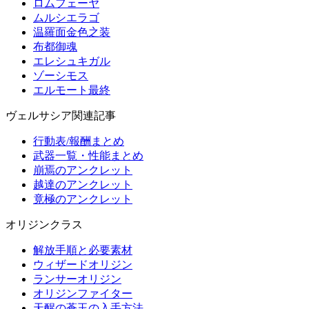
ロムフェーヤ
ムルシエラゴ
温羅面金色之装
布都御魂
エレシュキガル
ゾーシモス
エルモート最終
ヴェルサシア関連記事
行動表/報酬まとめ
武器一覧・性能まとめ
崩焉のアンクレット
越達のアンクレット
竟極のアンクレット
オリジンクラス
解放手順と必要素材
ウィザードオリジン
ランサーオリジン
オリジンファイター
天醒の蒼玉の入手方法