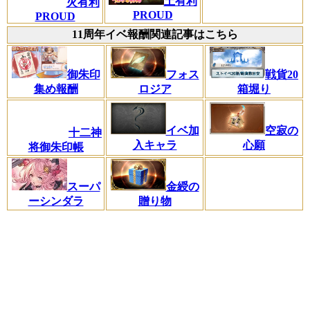
土有利
火有利
PROUD
PROUD
11周年イベ報酬関連記事はこちら
御朱印
フォス
戦貨20
集め報酬
ロジア
箱堀り
イベ加
空寂の
十二神
入キャラ
心願
将御朱印帳
金綬の
スーパ
贈り物
ーシンダラ