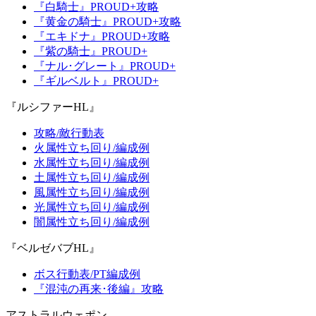
『白騎士』PROUD+攻略
『黄金の騎士』PROUD+攻略
『エキドナ』PROUD+攻略
『紫の騎士』PROUD+
『ナル･グレート』PROUD+
『ギルベルト』PROUD+
『ルシファーHL』
攻略/敵行動表
火属性立ち回り/編成例
水属性立ち回り/編成例
土属性立ち回り/編成例
風属性立ち回り/編成例
光属性立ち回り/編成例
闇属性立ち回り/編成例
『ベルゼバブHL』
ボス行動表/PT編成例
『混沌の再来･後編』攻略
アストラルウェポン