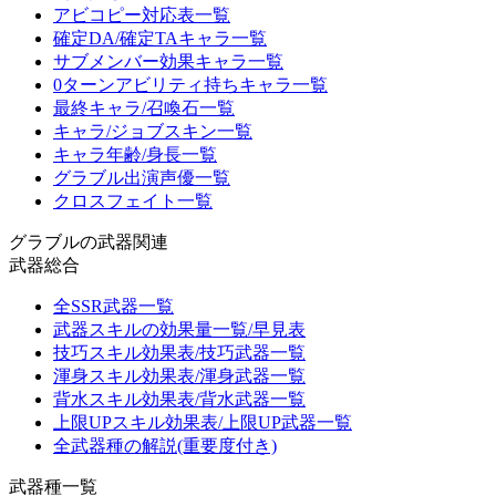
アビコピー対応表一覧
確定DA/確定TAキャラ一覧
サブメンバー効果キャラ一覧
0ターンアビリティ持ちキャラ一覧
最終キャラ/召喚石一覧
キャラ/ジョブスキン一覧
キャラ年齢/身長一覧
グラブル出演声優一覧
クロスフェイト一覧
グラブルの武器関連
武器総合
全SSR武器一覧
武器スキルの効果量一覧/早見表
技巧スキル効果表/技巧武器一覧
渾身スキル効果表/渾身武器一覧
背水スキル効果表/背水武器一覧
上限UPスキル効果表/上限UP武器一覧
全武器種の解説(重要度付き)
武器種一覧