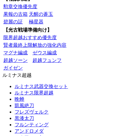
勲章交換優先度
果報の古箱
天醒の蒼玉
碧麗の証
極星器
【光古戦場準備向け】
限界超越おすすめ優先度
賢者最終上限解放の強化内容
マグナ編成
ゼウス編成
超越ソーン
超越フュンフ
ガイゼン
ルミナス超越
ルミナス武器交換セット
ルミナス限界超越
晩蝉
凱風絶刀
フレズヴェルク
黒漆太刀
フルンティング
アンドロメダ