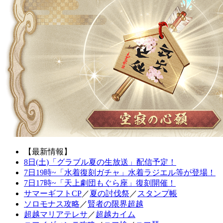
【最新情報】
8日(土)「グラブル夏の生放送」配信予定！
7日19時~「水着復刻ガチャ」水着ラジエル等が登場！
7日17時~「天上劇団もぐら座」復刻開催！
サマーギフトCP
／
夏の討伐祭
／
スタンプ帳
ソロモナス攻略
／
賢者の限界超越
超越マリアテレサ
／
超越カイム