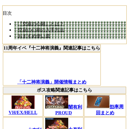
目次
『空寂の心願』とは？
空寂の心願の入手方法
おすすめ使い道
11周年イベ『十二神将演義』関連記事はこちら
「十二神将演義」開催情報まとめ
ボス攻略関連記事はこちら
効率周
闇有利
VH/EX/HELL
PROUD
回まとめ