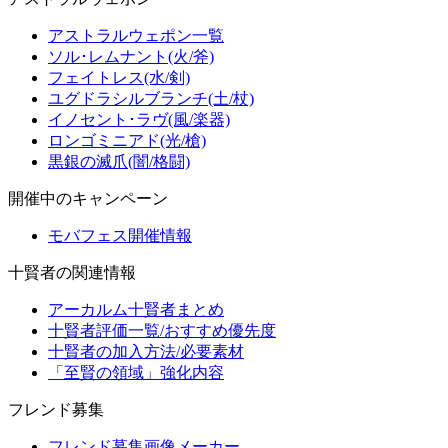
アストラルウェポン一覧
ソル･レムナント(火/斧)
フェイトレス(水/剣)
ユグドラシルブランチ(土/杖)
イノセント･ラヴ(風/楽器)
ロンゴミニアド(光/槍)
黒銀の滅爪(闇/格闘)
開催中のキャンペーン
モバフェス開催情報
十賢者の関連情報
アーカルム十賢者まとめ
十賢者評価一覧/おすすめ優先度
十賢者の加入方法/必要素材
「至賢の領域」強化内容
フレンド募集
フレンド募集画像メーカー