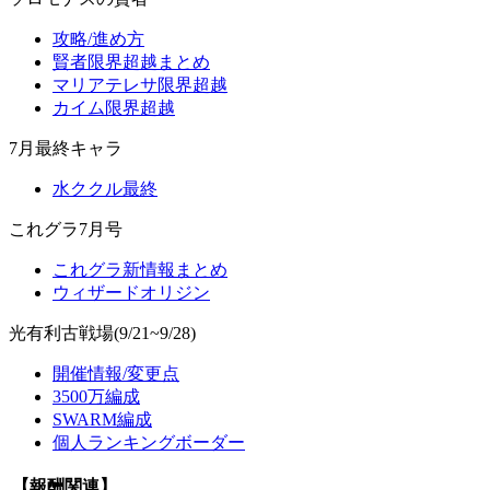
攻略/進め方
賢者限界超越まとめ
マリアテレサ限界超越
カイム限界超越
7月最終キャラ
水ククル最終
これグラ7月号
これグラ新情報まとめ
ウィザードオリジン
光有利古戦場(9/21~9/28)
開催情報/変更点
3500万編成
SWARM編成
個人ランキングボーダー
【報酬関連】