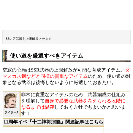
SSレア武器を上限解放させます
使い道を厳選すべきアイテム
空寂の心願はSSR武器の上限解放が可能な育成アイテム。
ダ
マスカス鋼などと同様の貴重なアイテム
のため、使い道の対
象となる武器は後悔しないように厳選しておきたい。
非常に貴重なアイテムのため、武器編成の仕組み
を理解して
自身で必要な武器を考えられる段階に
なるまでは温存
しておく方針でもよいかと思いま
ライターA
す！
11周年イベ『十二神将演義』関連記事はこちら