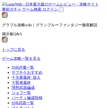
事前ガチャ
ゲーム検索
ログイン
グラブル攻略wiki｜グランブルーファンタジー徹底解説
掲示板Q&A
トップに戻る
ゲーム攻略一覧を見る
SSR評価一覧
サプチケおすすめ
十天衆最終･加入
十賢者最終
理想武器編成
ジョブ一覧
パーティ編成投稿
SSR武器一覧
マルチバトル