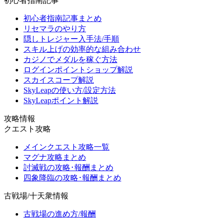
初心者指南記事
初心者指南記事まとめ
リセマラのやり方
隠しトレジャー入手法/手順
スキル上げの効率的な組み合わせ
カジノでメダルを稼ぐ方法
ログインポイントショップ解説
スカイスコープ解説
SkyLeapの使い方/設定方法
SkyLeapポイント解説
攻略情報
クエスト攻略
メインクエスト攻略一覧
マグナ攻略まとめ
討滅戦の攻略･報酬まとめ
四象降臨の攻略･報酬まとめ
古戦場/十天衆情報
古戦場の進め方/報酬