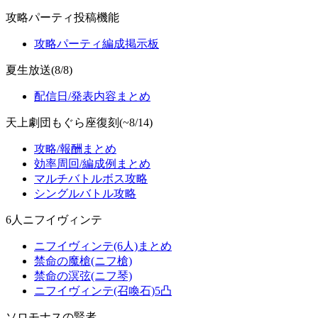
攻略パーティ投稿機能
攻略パーティ編成掲示板
夏生放送(8/8)
配信日/発表内容まとめ
天上劇団もぐら座復刻(~8/14)
攻略/報酬まとめ
効率周回/編成例まとめ
マルチバトルボス攻略
シングルバトル攻略
6人ニフイヴィンテ
ニフイヴィンテ(6人)まとめ
禁命の魔槍(ニフ槍)
禁命の溟弦(ニフ琴)
ニフイヴィンテ(召喚石)5凸
ソロモナスの賢者