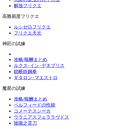
解放フリクエ
高難易度フリクエ
ルシゼロフリクエ
フリクエ天元
神匠の試練
攻略/報酬まとめ
ルクス･イン･デネブリス
鎖断鉄鋼拳
ギタロン･マエストロ
魔星の試練
攻略/報酬まとめ
ペルフィードの性能
コメーテスシーカ
ウラニアスフェララヴドス
陰陽之霊刀