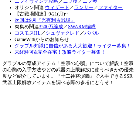
ニフイヴィンテ攻略
／
ニフ槍
／
ニフ琴
オリジン関連
ウィザード
／
ランサー
／
ファイター
【古戦場関連】9/21(月)~
次回は9月『光有利古戦場』
肉集め関連
3500万編成
／
SWARM編成
コスモスHL
／
シュヴァクレド
／
パパル
GameWithからのお知らせ
グラブル知識に自信がある人大歓迎！ライター募集！
未経験可&完全在宅！攻略ライター募集！
グラブルの育成アイテム「空寂の心願」について解説！空寂
の心願の入手方法やどの武器の上限解放に使うべきかの優先
度など紹介しています。『十二神将演義』で入手できるSSR
武器上限解放アイテムを調べる際の参考にどうぞ！