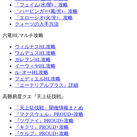
「フェイム(水/闇)」攻略
「ハービンガー(風/光)」攻略
「エローシオ(火/光)」攻略
クォーツの入手方法
六竜HLマルチ攻略
ウィルナスHL攻略
ワムデュスHL攻略
ガレヲンHL攻略
イーウィヤHL攻略
ル･オーHL攻略
フェディエルHL攻略
『エーテリアルプラス』詳細
高難易度クエ『天上征伐戦』
「天上征伐戦」開催情報まとめ
『マクスウェル』PROUD+攻略
『ツヴァイ』PROUD+攻略
『キクリ』PROUD+攻略
『ケルブ』PROUD+攻略