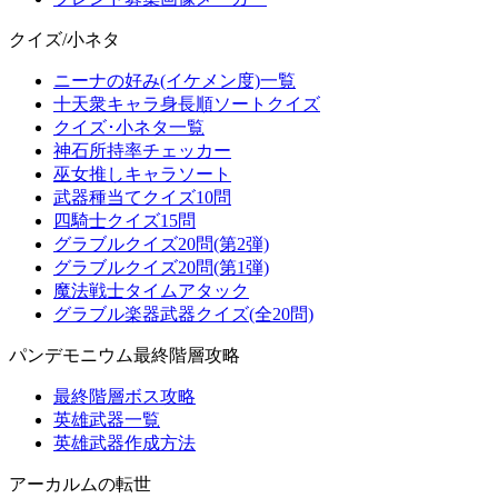
クイズ/小ネタ
ニーナの好み(イケメン度)一覧
十天衆キャラ身長順ソートクイズ
クイズ･小ネタ一覧
神石所持率チェッカー
巫女推しキャラソート
武器種当てクイズ10問
四騎士クイズ15問
グラブルクイズ20問(第2弾)
グラブルクイズ20問(第1弾)
魔法戦士タイムアタック
グラブル楽器武器クイズ(全20問)
パンデモニウム最終階層攻略
最終階層ボス攻略
英雄武器一覧
英雄武器作成方法
アーカルムの転世