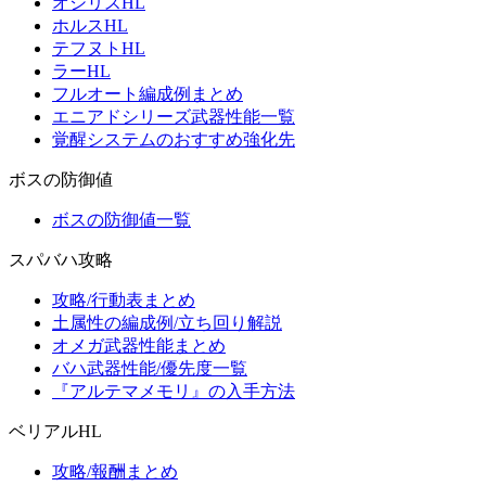
オシリスHL
ホルスHL
テフヌトHL
ラーHL
フルオート編成例まとめ
エニアドシリーズ武器性能一覧
覚醒システムのおすすめ強化先
ボスの防御値
ボスの防御値一覧
スパバハ攻略
攻略/行動表まとめ
土属性の編成例/立ち回り解説
オメガ武器性能まとめ
バハ武器性能/優先度一覧
『アルテマメモリ』の入手方法
ベリアルHL
攻略/報酬まとめ