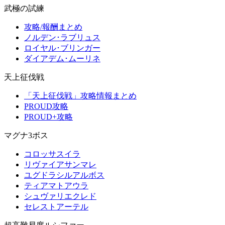
武極の試練
攻略/報酬まとめ
ノルデン･ラブリュス
ロイヤル･ブリンガー
ダイアデム･ムーリネ
天上征伐戦
「天上征伐戦」攻略情報まとめ
PROUD攻略
PROUD+攻略
マグナ3ボス
コロッサスイラ
リヴァイアサンマレ
ユグドラシルアルボス
ティアマトアウラ
シュヴァリエクレド
セレストアーテル