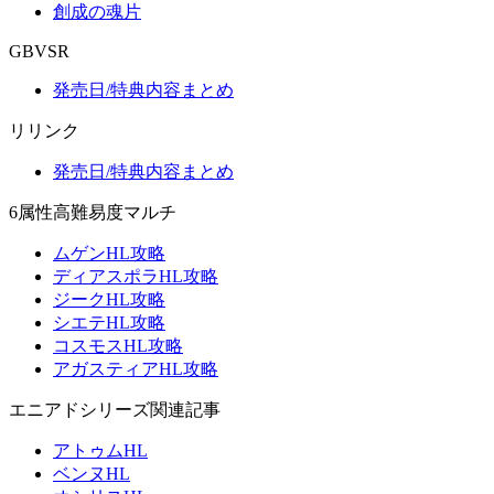
創成の魂片
GBVSR
発売日/特典内容まとめ
リリンク
発売日/特典内容まとめ
6属性高難易度マルチ
ムゲンHL攻略
ディアスポラHL攻略
ジークHL攻略
シエテHL攻略
コスモスHL攻略
アガスティアHL攻略
エニアドシリーズ関連記事
アトゥムHL
ベンヌHL