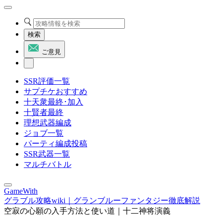
検索
ご意見
SSR評価一覧
サプチケおすすめ
十天衆最終･加入
十賢者最終
理想武器編成
ジョブ一覧
パーティ編成投稿
SSR武器一覧
マルチバトル
GameWith
グラブル攻略wiki｜グランブルーファンタジー徹底解説
空寂の心願の入手方法と使い道｜十二神将演義