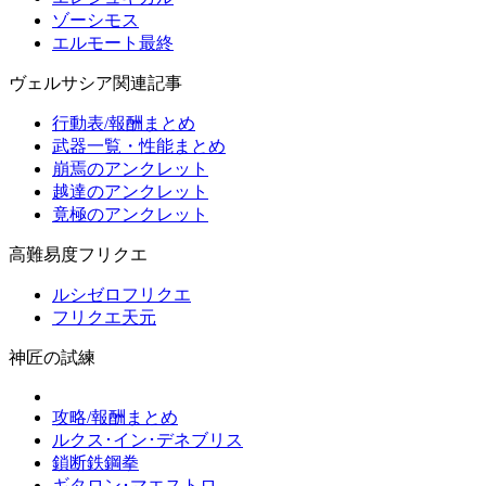
ゾーシモス
エルモート最終
ヴェルサシア関連記事
行動表/報酬まとめ
武器一覧・性能まとめ
崩焉のアンクレット
越達のアンクレット
竟極のアンクレット
高難易度フリクエ
ルシゼロフリクエ
フリクエ天元
神匠の試練
攻略/報酬まとめ
ルクス･イン･デネブリス
鎖断鉄鋼拳
ギタロン･マエストロ