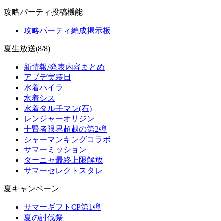
攻略パーティ投稿機能
攻略パーティ編成掲示板
夏生放送(8/8)
新情報/発表内容まとめ
アプデ実装日
水着ハイラ
水着シス
水着タル子マン(石)
レンジャーオリジン
十賢者限界超越の第2弾
シャーマンキングコラボ
サマーミッション
ターニャ最終上限解放
サマーセレクトスタレ
夏キャンペーン
サマーギフトCP第1弾
夏の討伐祭