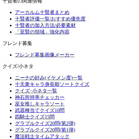
十賢者の関連情報
アーカルム十賢者まとめ
十賢者評価一覧/おすすめ優先度
十賢者の加入方法/必要素材
「至賢の領域」強化内容
フレンド募集
フレンド募集画像メーカー
クイズ/小ネタ
ニーナの好み(イケメン度)一覧
十天衆キャラ身長順ソートクイズ
クイズ･小ネタ一覧
神石所持率チェッカー
巫女推しキャラソート
武器種当てクイズ10問
四騎士クイズ15問
グラブルクイズ20問(第2弾)
グラブルクイズ20問(第1弾)
魔法戦士タイムアタック