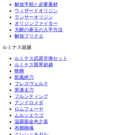
解放手順と必要素材
ウィザードオリジン
ランサーオリジン
オリジンファイター
天醒の蒼玉の入手方法
解放フリクエ
ルミナス超越
ルミナス武器交換セット
ルミナス限界超越
晩蝉
凱風絶刀
フレズヴェルク
黒漆太刀
フルンティング
アンドロメダ
ロムフェーヤ
ムルシエラゴ
温羅面金色之装
布都御魂
エレシュキガル