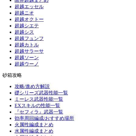
限界超越まとめ
超越エッセル
超越ニオ
超越オクトー
超越シエテ
超越シス
超越フュンフ
超越カトル
超越サラーサ
超越ソーン
超越ウーノ
砂箱攻略
攻略/進め方解説
礎シリーズ武器性能一覧
ミーレス武器性能一覧
EXスキルの性能一覧
『セフィラ』武器一覧
効率周回編成/おすすめ場所
火属性編成まとめ
水属性編成まとめ