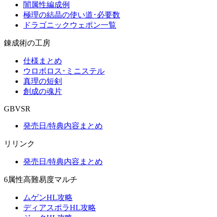
闇属性編成例
極理の結晶の使い道･必要数
ドラゴニックウェポン一覧
錬成術の工房
仕様まとめ
ウロボロス･ミニステル
真理の短剣
創成の魂片
GBVSR
発売日/特典内容まとめ
リリンク
発売日/特典内容まとめ
6属性高難易度マルチ
ムゲンHL攻略
ディアスポラHL攻略