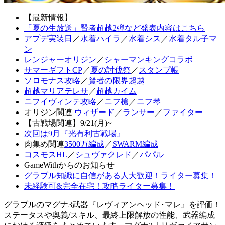
【最新情報】
「夏の生放送」賢者超越2弾など発表内容はこちら
アプデ実装日
／
水着ハイラ
／
水着シス
／
水着タル子マ
ン
レンジャーオリジン
／
シャーマンキングコラボ
サマーギフトCP
／
夏の討伐祭
／
スタンプ帳
ソロモナス攻略
／
賢者の限界超越
超越マリアテレサ
／
超越カイム
ニフイヴィンテ攻略
／
ニフ槍
／
ニフ琴
オリジン関連
ウィザード
／
ランサー
／
ファイター
【古戦場関連】9/21(月)~
次回は9月『光有利古戦場』
肉集め関連
3500万編成
／
SWARM編成
コスモスHL
／
シュヴァクレド
／
パパル
GameWithからのお知らせ
グラブル知識に自信がある人大歓迎！ライター募集！
未経験可&完全在宅！攻略ライター募集！
グラブルのマグナ3武器『レヴィアンヘッド･マレ』を評価！
ステータスや奥義/スキル、最終上限解放の性能、武器編成