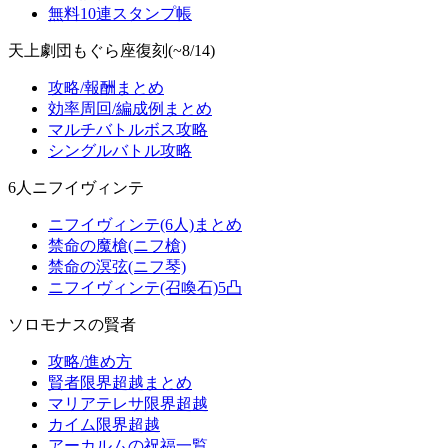
無料10連スタンプ帳
天上劇団もぐら座復刻(~8/14)
攻略/報酬まとめ
効率周回/編成例まとめ
マルチバトルボス攻略
シングルバトル攻略
6人ニフイヴィンテ
ニフイヴィンテ(6人)まとめ
禁命の魔槍(ニフ槍)
禁命の溟弦(ニフ琴)
ニフイヴィンテ(召喚石)5凸
ソロモナスの賢者
攻略/進め方
賢者限界超越まとめ
マリアテレサ限界超越
カイム限界超越
アーカルムの祝福一覧