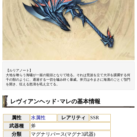
【ルリアノート】
大地を喰らう海嘯が一挺の龍頭となりて唸る。それは荒波を立て大洋を蹂躙する何
千の獣のように、通過する一切を嚙み砕く暴威。斧刃は今まさに海溝のごとく顎門
を開き、狂える怒濤を吼え立てる。
レヴィアンヘッド･マレの基本情報
属性
水属性
レアリティ
SSR
武器種
斧
分類
マグナリバース(マグナ3武器)