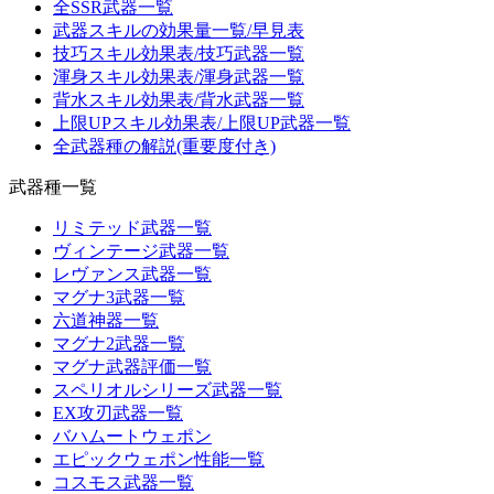
全SSR武器一覧
武器スキルの効果量一覧/早見表
技巧スキル効果表/技巧武器一覧
渾身スキル効果表/渾身武器一覧
背水スキル効果表/背水武器一覧
上限UPスキル効果表/上限UP武器一覧
全武器種の解説(重要度付き)
武器種一覧
リミテッド武器一覧
ヴィンテージ武器一覧
レヴァンス武器一覧
マグナ3武器一覧
六道神器一覧
マグナ2武器一覧
マグナ武器評価一覧
スペリオルシリーズ武器一覧
EX攻刃武器一覧
バハムートウェポン
エピックウェポン性能一覧
コスモス武器一覧