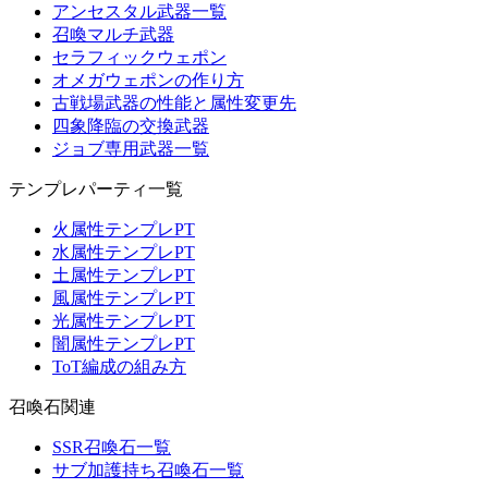
アンセスタル武器一覧
召喚マルチ武器
セラフィックウェポン
オメガウェポンの作り方
古戦場武器の性能と属性変更先
四象降臨の交換武器
ジョブ専用武器一覧
テンプレパーティ一覧
火属性テンプレPT
水属性テンプレPT
土属性テンプレPT
風属性テンプレPT
光属性テンプレPT
闇属性テンプレPT
ToT編成の組み方
召喚石関連
SSR召喚石一覧
サブ加護持ち召喚石一覧