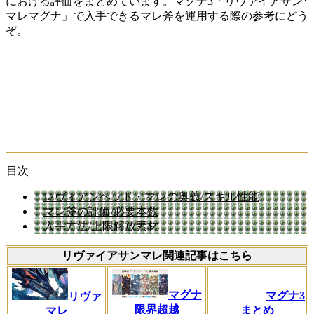
における評価をまとめています。マグナ3「リヴァイアサン･
マレマグナ」で入手できるマレ斧を運用する際の参考にどう
ぞ。
目次
レヴィアンヘッド・マレの奥義/スキル性能
マレ斧の評価/必要本数
入手方法/上限解放素材
リヴァイアサンマレ関連記事はこちら
マグナ
マグナ3
リヴァ
限界超越
まとめ
マレ