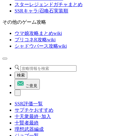
スターレジェンドガチャまとめ
SSRキャラ/召喚石実装順
その他のゲーム攻略
ウマ娘攻略まとめwiki
プリコネR攻略wiki
シャドウバース攻略wiki
検索
ご意見
SSR評価一覧
サプチケおすすめ
十天衆最終･加入
十賢者最終
理想武器編成
ジョブ一覧