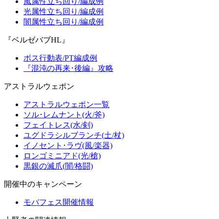
風属性立ち回り/編成例
光属性立ち回り/編成例
闇属性立ち回り/編成例
『ベルゼバブHL』
ボス行動表/PT編成例
『混沌の再来･後編』攻略
アストラルウェポン
アストラルウェポン一覧
ソル･レムナント(火/斧)
フェイトレス(水/剣)
ユグドラシルブランチ(土/杖)
イノセント･ラヴ(風/楽器)
ロンゴミニアド(光/槍)
黒銀の滅爪(闇/格闘)
開催中のキャンペーン
モバフェス開催情報