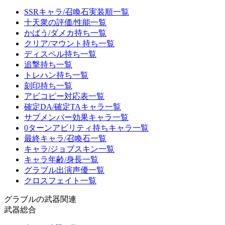
SSRキャラ/召喚石実装順一覧
十天衆の評価/性能一覧
かばう/ダメカ持ち一覧
クリア/マウント持ち一覧
ディスペル持ち一覧
追撃持ち一覧
トレハン持ち一覧
刻印持ち一覧
アビコピー対応表一覧
確定DA/確定TAキャラ一覧
サブメンバー効果キャラ一覧
0ターンアビリティ持ちキャラ一覧
最終キャラ/召喚石一覧
キャラ/ジョブスキン一覧
キャラ年齢/身長一覧
グラブル出演声優一覧
クロスフェイト一覧
グラブルの武器関連
武器総合