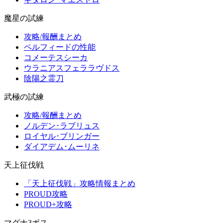
魔星の試練
攻略/報酬まとめ
ペルフィードの性能
コメーテスシーカ
ウラニアスフェララヴドス
陰陽之霊刀
武極の試練
攻略/報酬まとめ
ノルデン･ラブリュス
ロイヤル･ブリンガー
ダイアデム･ムーリネ
天上征伐戦
「天上征伐戦」攻略情報まとめ
PROUD攻略
PROUD+攻略
マグナ3ボス