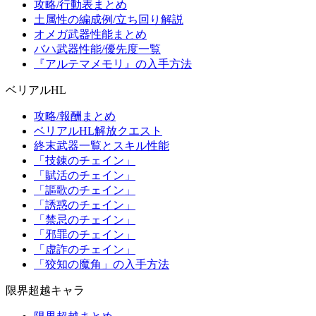
攻略/行動表まとめ
土属性の編成例/立ち回り解説
オメガ武器性能まとめ
バハ武器性能/優先度一覧
『アルテマメモリ』の入手方法
ベリアルHL
攻略/報酬まとめ
ベリアルHL解放クエスト
終末武器一覧とスキル性能
「技錬のチェイン」
「賦活のチェイン」
「謳歌のチェイン」
「誘惑のチェイン」
「禁忌のチェイン」
「邪罪のチェイン」
「虚詐のチェイン」
「狡知の魔角」の入手方法
限界超越キャラ