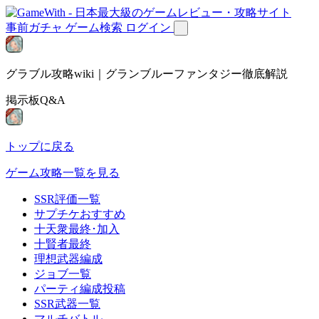
事前ガチャ
ゲーム検索
ログイン
グラブル攻略wiki｜グランブルーファンタジー徹底解説
掲示板Q&A
トップに戻る
ゲーム攻略一覧を見る
SSR評価一覧
サプチケおすすめ
十天衆最終･加入
十賢者最終
理想武器編成
ジョブ一覧
パーティ編成投稿
SSR武器一覧
マルチバトル