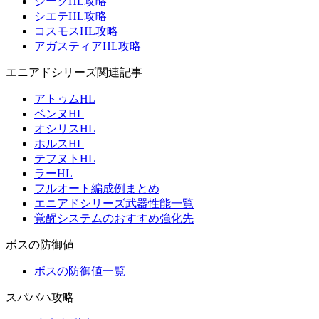
ジークHL攻略
シエテHL攻略
コスモスHL攻略
アガスティアHL攻略
エニアドシリーズ関連記事
アトゥムHL
ベンヌHL
オシリスHL
ホルスHL
テフヌトHL
ラーHL
フルオート編成例まとめ
エニアドシリーズ武器性能一覧
覚醒システムのおすすめ強化先
ボスの防御値
ボスの防御値一覧
スパバハ攻略