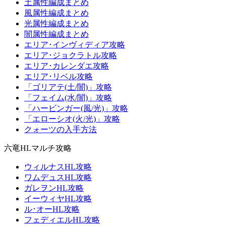
土属性編成まとめ
風属性編成まとめ
光属性編成まとめ
闇属性編成まとめ
エリア･インヴィディア攻略
エリア･ジョクラトル攻略
エリア･カレンダエ攻略
エリア･リベル攻略
「ゴリアテ(土/闇)」攻略
「フェイム(水/闇)」攻略
「ハービンガー(風/光)」攻略
「エローシオ(火/光)」攻略
クォーツの入手方法
六竜HLマルチ攻略
ウィルナスHL攻略
ワムデュスHL攻略
ガレヲンHL攻略
イーウィヤHL攻略
ル･オーHL攻略
フェディエルHL攻略