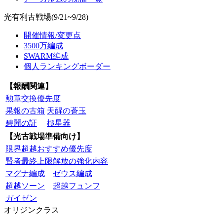
光有利古戦場(9/21~9/28)
開催情報/変更点
3500万編成
SWARM編成
個人ランキングボーダー
【報酬関連】
勲章交換優先度
果報の古箱
天醒の蒼玉
碧麗の証
極星器
【光古戦場準備向け】
限界超越おすすめ優先度
賢者最終上限解放の強化内容
マグナ編成
ゼウス編成
超越ソーン
超越フュンフ
ガイゼン
オリジンクラス