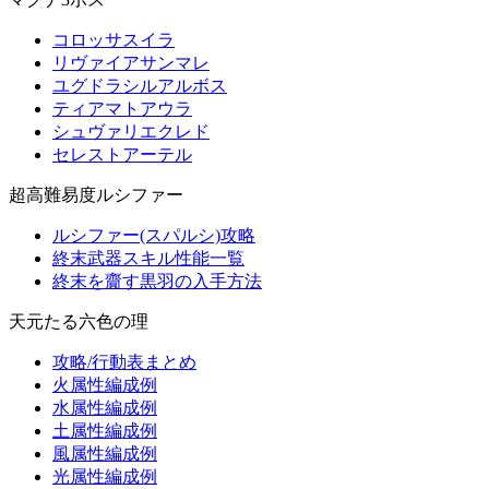
コロッサスイラ
リヴァイアサンマレ
ユグドラシルアルボス
ティアマトアウラ
シュヴァリエクレド
セレストアーテル
超高難易度ルシファー
ルシファー(スパルシ)攻略
終末武器スキル性能一覧
終末を齎す黒羽の入手方法
天元たる六色の理
攻略/行動表まとめ
火属性編成例
水属性編成例
土属性編成例
風属性編成例
光属性編成例