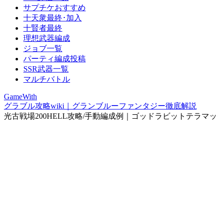
サプチケおすすめ
十天衆最終･加入
十賢者最終
理想武器編成
ジョブ一覧
パーティ編成投稿
SSR武器一覧
マルチバトル
GameWith
グラブル攻略wiki｜グランブルーファンタジー徹底解説
光古戦場200HELL攻略/手動編成例｜ゴッドラビットテラマ