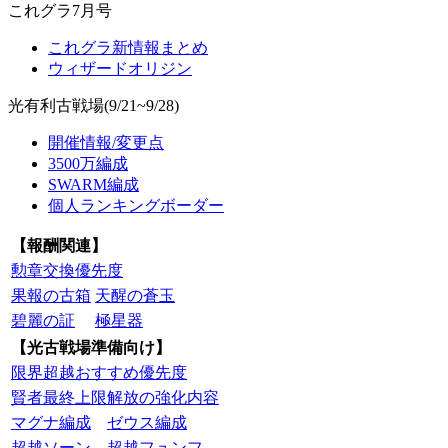
これグラ7月号
これグラ新情報まとめ
ウィザードオリジン
光有利古戦場(9/21~9/28)
開催情報/変更点
3500万編成
SWARM編成
個人ランキングボーダー
【報酬関連】
勲章交換優先度
果報の古箱
天醒の蒼玉
碧麗の証
極星器
【光古戦場準備向け】
限界超越おすすめ優先度
賢者最終上限解放の強化内容
マグナ編成
ゼウス編成
超越ソーン
超越フュンフ