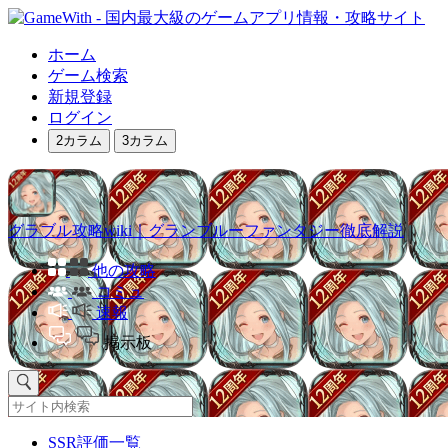
ホーム
ゲーム検索
新規登録
ログイン
2カラム
3カラム
グラブル攻略wiki｜グランブルーファンタジー徹底解説
他の攻略
コミュ
速報
掲示板
SSR評価一覧