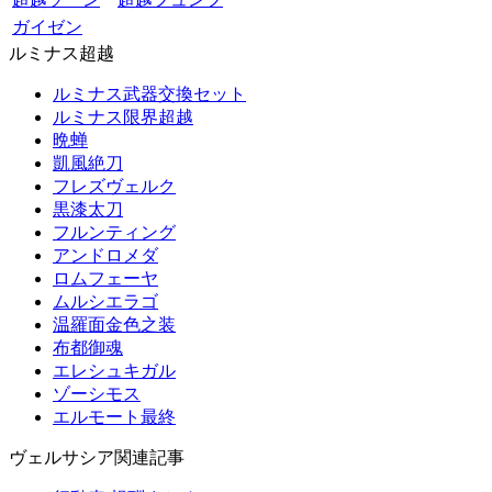
ガイゼン
ルミナス超越
ルミナス武器交換セット
ルミナス限界超越
晩蝉
凱風絶刀
フレズヴェルク
黒漆太刀
フルンティング
アンドロメダ
ロムフェーヤ
ムルシエラゴ
温羅面金色之装
布都御魂
エレシュキガル
ゾーシモス
エルモート最終
ヴェルサシア関連記事