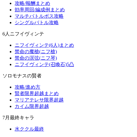
攻略/報酬まとめ
効率周回/編成例まとめ
マルチバトルボス攻略
シングルバトル攻略
6人ニフイヴィンテ
ニフイヴィンテ(6人)まとめ
禁命の魔槍(ニフ槍)
禁命の溟弦(ニフ琴)
ニフイヴィンテ(召喚石)5凸
ソロモナスの賢者
攻略/進め方
賢者限界超越まとめ
マリアテレサ限界超越
カイム限界超越
7月最終キャラ
水ククル最終