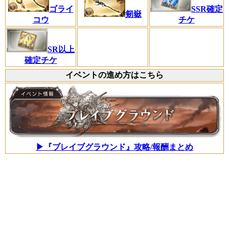
ゴライ
SSR確定
剱嶽
コウ
チケ
SR以上
確定チケ
イベントの進め方はこちら
▶『ブレイブグラウンド』攻略/報酬まとめ