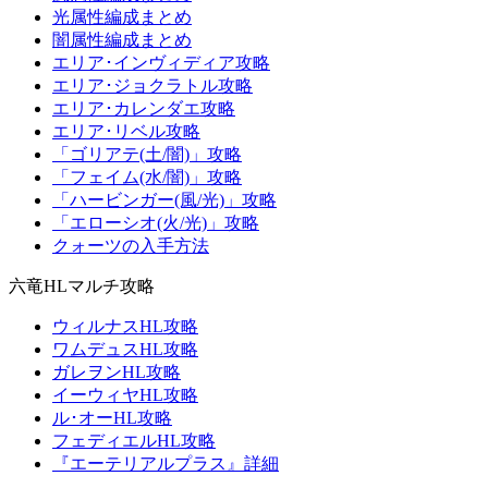
光属性編成まとめ
闇属性編成まとめ
エリア･インヴィディア攻略
エリア･ジョクラトル攻略
エリア･カレンダエ攻略
エリア･リベル攻略
「ゴリアテ(土/闇)」攻略
「フェイム(水/闇)」攻略
「ハービンガー(風/光)」攻略
「エローシオ(火/光)」攻略
クォーツの入手方法
六竜HLマルチ攻略
ウィルナスHL攻略
ワムデュスHL攻略
ガレヲンHL攻略
イーウィヤHL攻略
ル･オーHL攻略
フェディエルHL攻略
『エーテリアルプラス』詳細