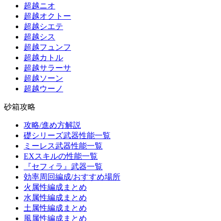
超越ニオ
超越オクトー
超越シエテ
超越シス
超越フュンフ
超越カトル
超越サラーサ
超越ソーン
超越ウーノ
砂箱攻略
攻略/進め方解説
礎シリーズ武器性能一覧
ミーレス武器性能一覧
EXスキルの性能一覧
『セフィラ』武器一覧
効率周回編成/おすすめ場所
火属性編成まとめ
水属性編成まとめ
土属性編成まとめ
風属性編成まとめ