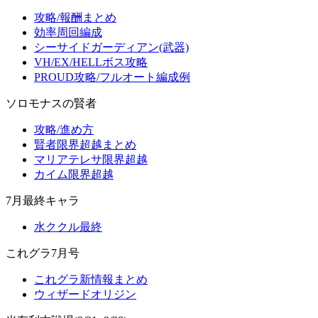
攻略/報酬まとめ
効率周回編成
シーサイドガーディアン(武器)
VH/EX/HELLボス攻略
PROUD攻略/フルオート編成例
ソロモナスの賢者
攻略/進め方
賢者限界超越まとめ
マリアテレサ限界超越
カイム限界超越
7月最終キャラ
水ククル最終
これグラ7月号
これグラ新情報まとめ
ウィザードオリジン