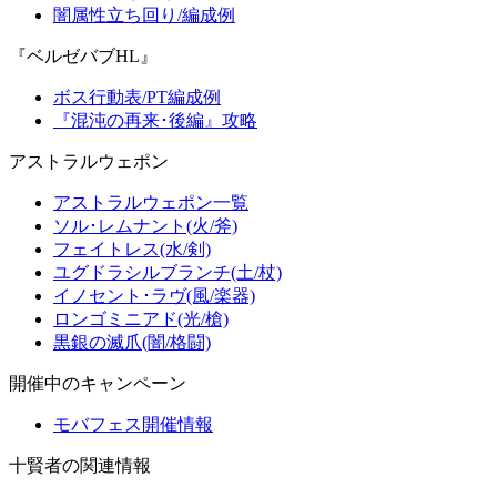
闇属性立ち回り/編成例
『ベルゼバブHL』
ボス行動表/PT編成例
『混沌の再来･後編』攻略
アストラルウェポン
アストラルウェポン一覧
ソル･レムナント(火/斧)
フェイトレス(水/剣)
ユグドラシルブランチ(土/杖)
イノセント･ラヴ(風/楽器)
ロンゴミニアド(光/槍)
黒銀の滅爪(闇/格闘)
開催中のキャンペーン
モバフェス開催情報
十賢者の関連情報