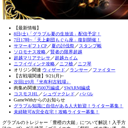
【最新情報】
8日(土)「グラブル夏の生放送」配信予定！
7日17時~「天上劇団もぐら座」復刻開催！
サマーギフトCP
／
夏の討伐祭
／
スタンプ帳
ソロモナス攻略
／
賢者の限界超越
超越マリアテレサ
／
超越カイム
ニフイヴィンテ攻略
／
ニフ槍
／
ニフ琴
オリジン関連
ウィザード
／
ランサー
／
ファイター
【古戦場関連】9/21(月)~
次回は9月『光有利古戦場』
肉集め関連
3500万編成
／
SWARM編成
コスモスHL
／
シュヴァクレド
／
パパル
GameWithからのお知らせ
グラブル知識に自信がある人大歓迎！ライター募集！
未経験可&完全在宅！攻略ライター募集！
グラブルのトレジャー「豊橙の大鎚」について解説！入手方