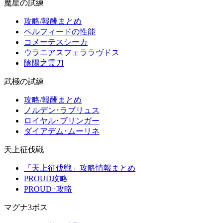
魔星の試練
攻略/報酬まとめ
ペルフィードの性能
コメーテスシーカ
ウラニアスフェララヴドス
陰陽之霊刀
武極の試練
攻略/報酬まとめ
ノルデン･ラブリュス
ロイヤル･ブリンガー
ダイアデム･ムーリネ
天上征伐戦
「天上征伐戦」攻略情報まとめ
PROUD攻略
PROUD+攻略
マグナ3ボス