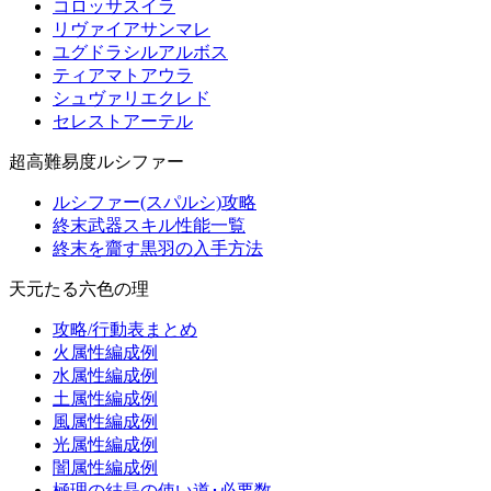
コロッサスイラ
リヴァイアサンマレ
ユグドラシルアルボス
ティアマトアウラ
シュヴァリエクレド
セレストアーテル
超高難易度ルシファー
ルシファー(スパルシ)攻略
終末武器スキル性能一覧
終末を齎す黒羽の入手方法
天元たる六色の理
攻略/行動表まとめ
火属性編成例
水属性編成例
土属性編成例
風属性編成例
光属性編成例
闇属性編成例
極理の結晶の使い道･必要数