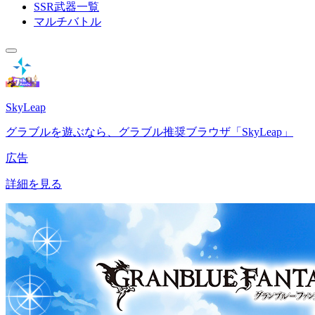
SSR武器一覧
マルチバトル
SkyLeap
グラブルを遊ぶなら、グラブル推奨ブラウザ「SkyLeap」
広告
詳細を見る