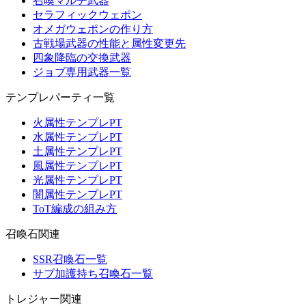
召喚マルチ武器
セラフィックウェポン
オメガウェポンの作り方
古戦場武器の性能と属性変更先
四象降臨の交換武器
ジョブ専用武器一覧
テンプレパーティ一覧
火属性テンプレPT
水属性テンプレPT
土属性テンプレPT
風属性テンプレPT
光属性テンプレPT
闇属性テンプレPT
ToT編成の組み方
召喚石関連
SSR召喚石一覧
サブ加護持ち召喚石一覧
トレジャー関連