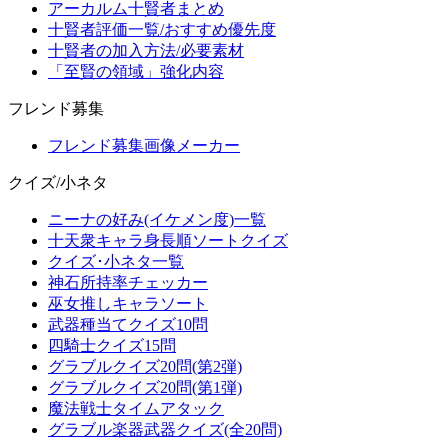
アーカルム十賢者まとめ
十賢者評価一覧/おすすめ優先度
十賢者の加入方法/必要素材
「至賢の領域」強化内容
フレンド募集
フレンド募集画像メーカー
クイズ/小ネタ
ニーナの好み(イケメン度)一覧
十天衆キャラ身長順ソートクイズ
クイズ･小ネタ一覧
神石所持率チェッカー
巫女推しキャラソート
武器種当てクイズ10問
四騎士クイズ15問
グラブルクイズ20問(第2弾)
グラブルクイズ20問(第1弾)
魔法戦士タイムアタック
グラブル楽器武器クイズ(全20問)