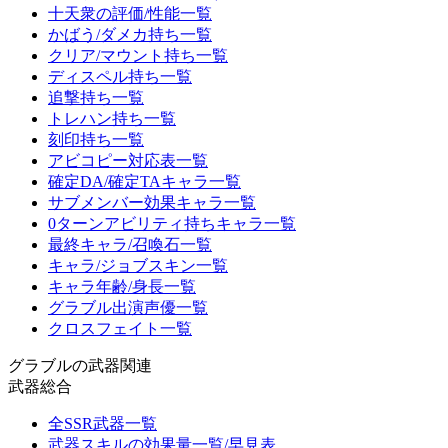
十天衆の評価/性能一覧
かばう/ダメカ持ち一覧
クリア/マウント持ち一覧
ディスペル持ち一覧
追撃持ち一覧
トレハン持ち一覧
刻印持ち一覧
アビコピー対応表一覧
確定DA/確定TAキャラ一覧
サブメンバー効果キャラ一覧
0ターンアビリティ持ちキャラ一覧
最終キャラ/召喚石一覧
キャラ/ジョブスキン一覧
キャラ年齢/身長一覧
グラブル出演声優一覧
クロスフェイト一覧
グラブルの武器関連
武器総合
全SSR武器一覧
武器スキルの効果量一覧/早見表