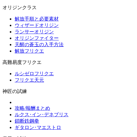
オリジンクラス
解放手順と必要素材
ウィザードオリジン
ランサーオリジン
オリジンファイター
天醒の蒼玉の入手方法
解放フリクエ
高難易度フリクエ
ルシゼロフリクエ
フリクエ天元
神匠の試練
攻略/報酬まとめ
ルクス･イン･デネブリス
鎖断鉄鋼拳
ギタロン･マエストロ