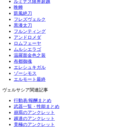
ルミナス限界超越
晩蝉
凱風絶刀
フレズヴェルク
黒漆太刀
フルンティング
アンドロメダ
ロムフェーヤ
ムルシエラゴ
温羅面金色之装
布都御魂
エレシュキガル
ゾーシモス
エルモート最終
ヴェルサシア関連記事
行動表/報酬まとめ
武器一覧・性能まとめ
崩焉のアンクレット
越達のアンクレット
竟極のアンクレット