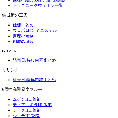
ドラゴニックウェポン一覧
錬成術の工房
仕様まとめ
ウロボロス･ミニステル
真理の短剣
創成の魂片
GBVSR
発売日/特典内容まとめ
リリンク
発売日/特典内容まとめ
6属性高難易度マルチ
ムゲンHL攻略
ディアスポラHL攻略
ジークHL攻略
シエテHL攻略