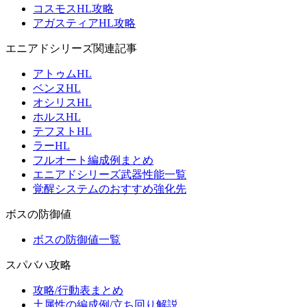
コスモスHL攻略
アガスティアHL攻略
エニアドシリーズ関連記事
アトゥムHL
ベンヌHL
オシリスHL
ホルスHL
テフヌトHL
ラーHL
フルオート編成例まとめ
エニアドシリーズ武器性能一覧
覚醒システムのおすすめ強化先
ボスの防御値
ボスの防御値一覧
スパバハ攻略
攻略/行動表まとめ
土属性の編成例/立ち回り解説