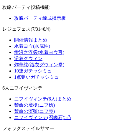
攻略パーティ投稿機能
攻略パーティ編成掲示板
レジェフェス(7/31~8/4)
開催情報まとめ
水着ヨウ(水属性)
愛沿之浮袋(水着ヨウ弓)
浴衣グウィン
炸華紋(浴衣グウィン拳)
10連ガチャシミュ
1点狙いガチャシミュ
6人ニフイヴィンテ
ニフイヴィンテ(6人)まとめ
禁命の魔槍(ニフ槍)
禁命の溟弦(ニフ琴)
ニフイヴィンテ(召喚石)5凸
フォックステイルサマー