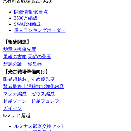
光有利古戦場(9/21~9/28)
開催情報/変更点
3500万編成
SWARM編成
個人ランキングボーダー
【報酬関連】
勲章交換優先度
果報の古箱
天醒の蒼玉
碧麗の証
極星器
【光古戦場準備向け】
限界超越おすすめ優先度
賢者最終上限解放の強化内容
マグナ編成
ゼウス編成
超越ソーン
超越フュンフ
ガイゼン
ルミナス超越
ルミナス武器交換セット