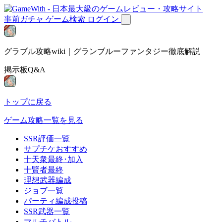
事前ガチャ
ゲーム検索
ログイン
グラブル攻略wiki｜グランブルーファンタジー徹底解説
掲示板Q&A
トップに戻る
ゲーム攻略一覧を見る
SSR評価一覧
サプチケおすすめ
十天衆最終･加入
十賢者最終
理想武器編成
ジョブ一覧
パーティ編成投稿
SSR武器一覧
マルチバトル