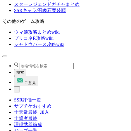
スターレジェンドガチャまとめ
SSRキャラ/召喚石実装順
その他のゲーム攻略
ウマ娘攻略まとめwiki
プリコネR攻略wiki
シャドウバース攻略wiki
検索
ご意見
SSR評価一覧
サプチケおすすめ
十天衆最終･加入
十賢者最終
理想武器編成
ジョブ一覧