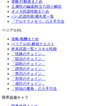
攻略/行動表まとめ
土属性の編成例/立ち回り解説
オメガ武器性能まとめ
バハ武器性能/優先度一覧
『アルテマメモリ』の入手方法
ベリアルHL
攻略/報酬まとめ
ベリアルHL解放クエスト
終末武器一覧とスキル性能
「技錬のチェイン」
「賦活のチェイン」
「謳歌のチェイン」
「誘惑のチェイン」
「禁忌のチェイン」
「邪罪のチェイン」
「虚詐のチェイン」
「狡知の魔角」の入手方法
限界超越キャラ