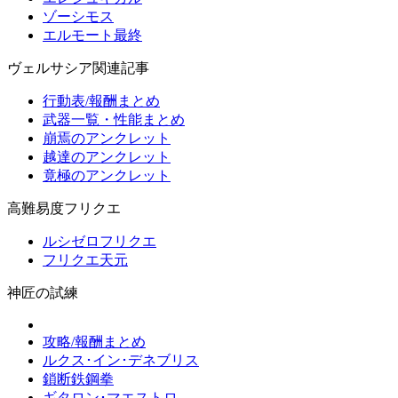
ゾーシモス
エルモート最終
ヴェルサシア関連記事
行動表/報酬まとめ
武器一覧・性能まとめ
崩焉のアンクレット
越達のアンクレット
竟極のアンクレット
高難易度フリクエ
ルシゼロフリクエ
フリクエ天元
神匠の試練
攻略/報酬まとめ
ルクス･イン･デネブリス
鎖断鉄鋼拳
ギタロン･マエストロ