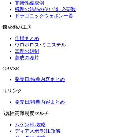
闇属性編成例
極理の結晶の使い道･必要数
ドラゴニックウェポン一覧
錬成術の工房
仕様まとめ
ウロボロス･ミニステル
真理の短剣
創成の魂片
GBVSR
発売日/特典内容まとめ
リリンク
発売日/特典内容まとめ
6属性高難易度マルチ
ムゲンHL攻略
ディアスポラHL攻略