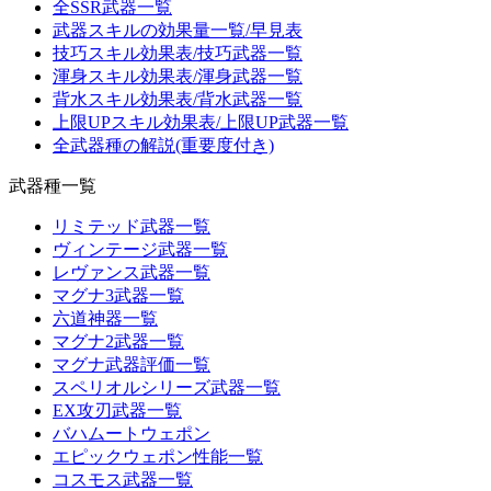
全SSR武器一覧
武器スキルの効果量一覧/早見表
技巧スキル効果表/技巧武器一覧
渾身スキル効果表/渾身武器一覧
背水スキル効果表/背水武器一覧
上限UPスキル効果表/上限UP武器一覧
全武器種の解説(重要度付き)
武器種一覧
リミテッド武器一覧
ヴィンテージ武器一覧
レヴァンス武器一覧
マグナ3武器一覧
六道神器一覧
マグナ2武器一覧
マグナ武器評価一覧
スペリオルシリーズ武器一覧
EX攻刃武器一覧
バハムートウェポン
エピックウェポン性能一覧
コスモス武器一覧