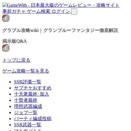
事前ガチャ
ゲーム検索
ログイン
グラブル攻略wiki｜グランブルーファンタジー徹底解説
掲示板Q&A
トップに戻る
ゲーム攻略一覧を見る
SSR評価一覧
サプチケおすすめ
十天衆最終･加入
十賢者最終
理想武器編成
ジョブ一覧
パーティ編成投稿
SSR武器一覧
マルチバトル