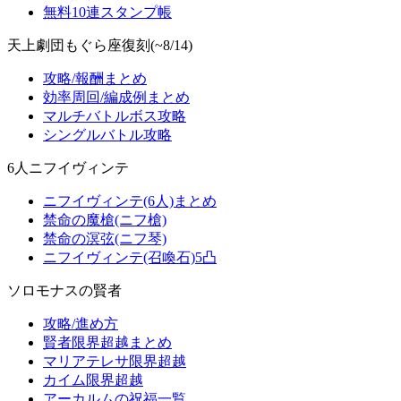
無料10連スタンプ帳
天上劇団もぐら座復刻(~8/14)
攻略/報酬まとめ
効率周回/編成例まとめ
マルチバトルボス攻略
シングルバトル攻略
6人ニフイヴィンテ
ニフイヴィンテ(6人)まとめ
禁命の魔槍(ニフ槍)
禁命の溟弦(ニフ琴)
ニフイヴィンテ(召喚石)5凸
ソロモナスの賢者
攻略/進め方
賢者限界超越まとめ
マリアテレサ限界超越
カイム限界超越
アーカルムの祝福一覧