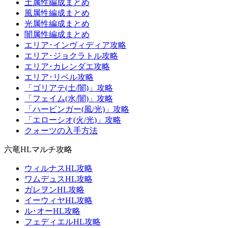
土属性編成まとめ
風属性編成まとめ
光属性編成まとめ
闇属性編成まとめ
エリア･インヴィディア攻略
エリア･ジョクラトル攻略
エリア･カレンダエ攻略
エリア･リベル攻略
「ゴリアテ(土/闇)」攻略
「フェイム(水/闇)」攻略
「ハービンガー(風/光)」攻略
「エローシオ(火/光)」攻略
クォーツの入手方法
六竜HLマルチ攻略
ウィルナスHL攻略
ワムデュスHL攻略
ガレヲンHL攻略
イーウィヤHL攻略
ル･オーHL攻略
フェディエルHL攻略