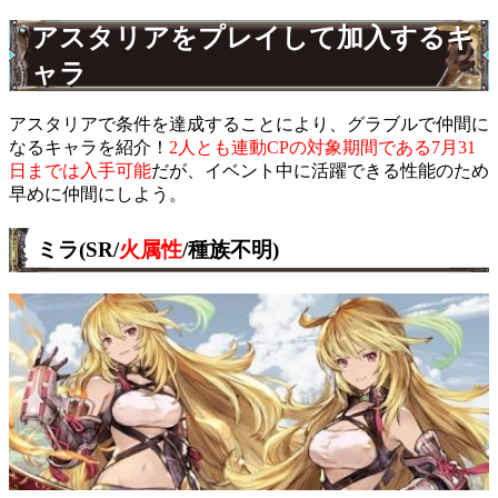
アスタリアをプレイして加入するキ
ャラ
アスタリアで条件を達成することにより、グラブルで仲間に
なるキャラを紹介！
2人とも連動CPの対象期間である7月31
日までは入手可能
だが、イベント中に活躍できる性能のため
早めに仲間にしよう。
ミラ(SR/
火属性
/種族不明)