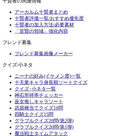
十賢者の関連情報
アーカルム十賢者まとめ
十賢者評価一覧/おすすめ優先度
十賢者の加入方法/必要素材
「至賢の領域」強化内容
フレンド募集
フレンド募集画像メーカー
クイズ/小ネタ
ニーナの好み(イケメン度)一覧
十天衆キャラ身長順ソートクイズ
クイズ･小ネタ一覧
神石所持率チェッカー
巫女推しキャラソート
武器種当てクイズ10問
四騎士クイズ15問
グラブルクイズ20問(第2弾)
グラブルクイズ20問(第1弾)
魔法戦士タイムアタック