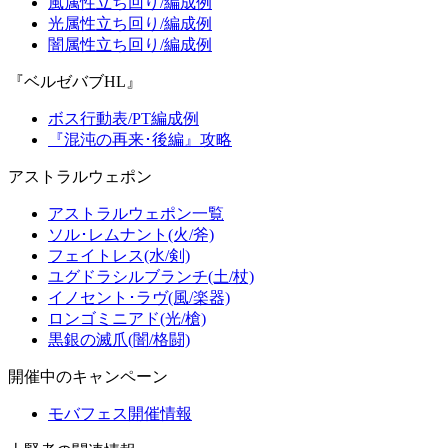
風属性立ち回り/編成例
光属性立ち回り/編成例
闇属性立ち回り/編成例
『ベルゼバブHL』
ボス行動表/PT編成例
『混沌の再来･後編』攻略
アストラルウェポン
アストラルウェポン一覧
ソル･レムナント(火/斧)
フェイトレス(水/剣)
ユグドラシルブランチ(土/杖)
イノセント･ラヴ(風/楽器)
ロンゴミニアド(光/槍)
黒銀の滅爪(闇/格闘)
開催中のキャンペーン
モバフェス開催情報