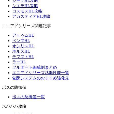
ジークHL攻略
シエテHL攻略
コスモスHL攻略
アガスティアHL攻略
エニアドシリーズ関連記事
アトゥムHL
ベンヌHL
オシリスHL
ホルスHL
テフヌトHL
ラーHL
フルオート編成例まとめ
エニアドシリーズ武器性能一覧
覚醒システムのおすすめ強化先
ボスの防御値
ボスの防御値一覧
スパバハ攻略