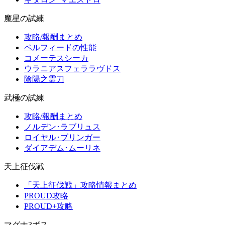
魔星の試練
攻略/報酬まとめ
ペルフィードの性能
コメーテスシーカ
ウラニアスフェララヴドス
陰陽之霊刀
武極の試練
攻略/報酬まとめ
ノルデン･ラブリュス
ロイヤル･ブリンガー
ダイアデム･ムーリネ
天上征伐戦
「天上征伐戦」攻略情報まとめ
PROUD攻略
PROUD+攻略
マグナ3ボス