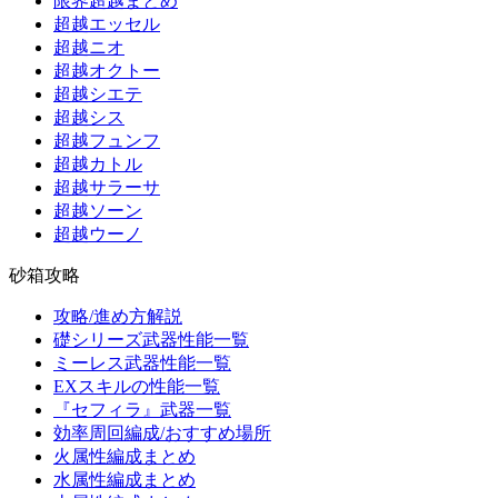
限界超越まとめ
超越エッセル
超越ニオ
超越オクトー
超越シエテ
超越シス
超越フュンフ
超越カトル
超越サラーサ
超越ソーン
超越ウーノ
砂箱攻略
攻略/進め方解説
礎シリーズ武器性能一覧
ミーレス武器性能一覧
EXスキルの性能一覧
『セフィラ』武器一覧
効率周回編成/おすすめ場所
火属性編成まとめ
水属性編成まとめ