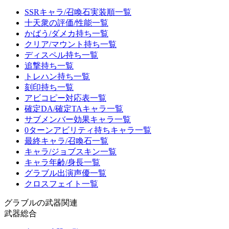
SSRキャラ/召喚石実装順一覧
十天衆の評価/性能一覧
かばう/ダメカ持ち一覧
クリア/マウント持ち一覧
ディスペル持ち一覧
追撃持ち一覧
トレハン持ち一覧
刻印持ち一覧
アビコピー対応表一覧
確定DA/確定TAキャラ一覧
サブメンバー効果キャラ一覧
0ターンアビリティ持ちキャラ一覧
最終キャラ/召喚石一覧
キャラ/ジョブスキン一覧
キャラ年齢/身長一覧
グラブル出演声優一覧
クロスフェイト一覧
グラブルの武器関連
武器総合