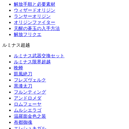
解放手順と必要素材
ウィザードオリジン
ランサーオリジン
オリジンファイター
天醒の蒼玉の入手方法
解放フリクエ
ルミナス超越
ルミナス武器交換セット
ルミナス限界超越
晩蝉
凱風絶刀
フレズヴェルク
黒漆太刀
フルンティング
アンドロメダ
ロムフェーヤ
ムルシエラゴ
温羅面金色之装
布都御魂
エレシュキガル