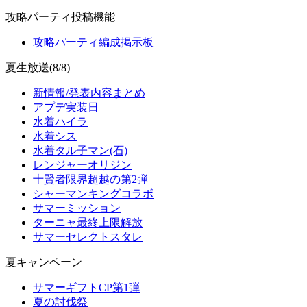
攻略パーティ投稿機能
攻略パーティ編成掲示板
夏生放送(8/8)
新情報/発表内容まとめ
アプデ実装日
水着ハイラ
水着シス
水着タル子マン(石)
レンジャーオリジン
十賢者限界超越の第2弾
シャーマンキングコラボ
サマーミッション
ターニャ最終上限解放
サマーセレクトスタレ
夏キャンペーン
サマーギフトCP第1弾
夏の討伐祭