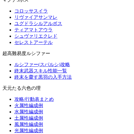
コロッサスイラ
リヴァイアサンマレ
ユグドラシルアルボス
ティアマトアウラ
シュヴァリエクレド
セレストアーテル
超高難易度ルシファー
ルシファー(スパルシ)攻略
終末武器スキル性能一覧
終末を齎す黒羽の入手方法
天元たる六色の理
攻略/行動表まとめ
火属性編成例
水属性編成例
土属性編成例
風属性編成例
光属性編成例