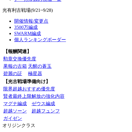
光有利古戦場(9/21~9/28)
開催情報/変更点
3500万編成
SWARM編成
個人ランキングボーダー
【報酬関連】
勲章交換優先度
果報の古箱
天醒の蒼玉
碧麗の証
極星器
【光古戦場準備向け】
限界超越おすすめ優先度
賢者最終上限解放の強化内容
マグナ編成
ゼウス編成
超越ソーン
超越フュンフ
ガイゼン
オリジンクラス