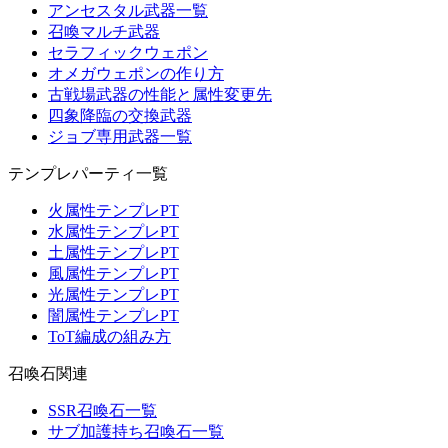
アンセスタル武器一覧
召喚マルチ武器
セラフィックウェポン
オメガウェポンの作り方
古戦場武器の性能と属性変更先
四象降臨の交換武器
ジョブ専用武器一覧
テンプレパーティ一覧
火属性テンプレPT
水属性テンプレPT
土属性テンプレPT
風属性テンプレPT
光属性テンプレPT
闇属性テンプレPT
ToT編成の組み方
召喚石関連
SSR召喚石一覧
サブ加護持ち召喚石一覧