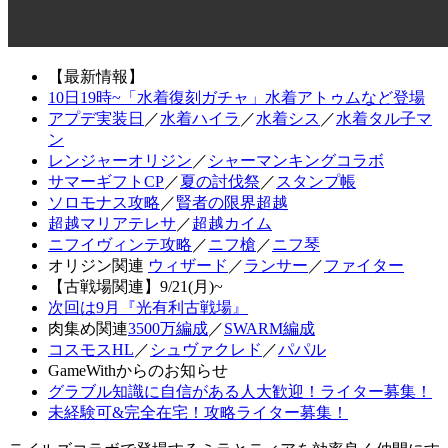
【最新情報】
10日19時~「水着復刻ガチャ」水着アトゥムなど登場
アプデ実装日
／
水着ハイラ
／
水着シス
／
水着タル子マ
ン
レンジャーオリジン
／
シャーマンキングコラボ
サマーギフトCP
／
夏の討伐祭
／
スタンプ帳
ソロモナス攻略
／
賢者の限界超越
超越マリアテレサ
／
超越カイム
ニフイヴィンテ攻略
／
ニフ槍
／
ニフ琴
オリジン関連
ウィザード
／
ランサー
／
ファイター
【古戦場関連】9/21(月)~
次回は9月『光有利古戦場』
肉集め関連
3500万編成
／
SWARM編成
コスモスHL
／
シュヴァクレド
／
パパル
GameWithからのお知らせ
グラブル知識に自信がある人大歓迎！ライター募集！
未経験可&完全在宅！攻略ライター募集！