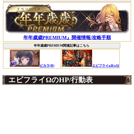
年年歳歳PREMIUM』開催情報/攻略手順
年年歳歳PREMIUM関連記事はこちら
ビカラ(R)
エビフライα/β/γ/Ω
エビフライΩのHP/行動表