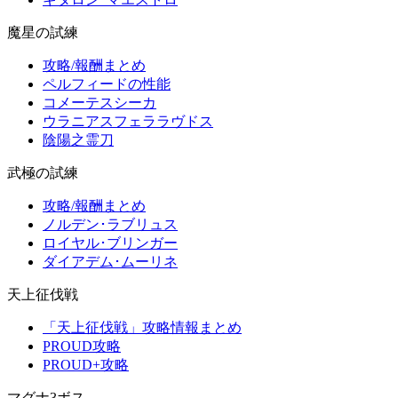
魔星の試練
攻略/報酬まとめ
ペルフィードの性能
コメーテスシーカ
ウラニアスフェララヴドス
陰陽之霊刀
武極の試練
攻略/報酬まとめ
ノルデン･ラブリュス
ロイヤル･ブリンガー
ダイアデム･ムーリネ
天上征伐戦
「天上征伐戦」攻略情報まとめ
PROUD攻略
PROUD+攻略
マグナ3ボス