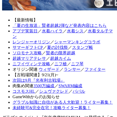
【最新情報】
「夏の生放送」賢者超越2弾など発表内容はこちら
アプデ実装日
／
水着ハイラ
／
水着シス
／
水着タル子マ
ン
レンジャーオリジン
／
シャーマンキングコラボ
サマーギフトCP
／
夏の討伐祭
／
スタンプ帳
ソロモナス攻略
／
賢者の限界超越
超越マリアテレサ
／
超越カイム
ニフイヴィンテ攻略
／
ニフ槍
／
ニフ琴
オリジン関連
ウィザード
／
ランサー
／
ファイター
【古戦場関連】9/21(月)~
次回は9月『光有利古戦場』
肉集め関連
3500万編成
／
SWARM編成
コスモスHL
／
シュヴァクレド
／
パパル
GameWithからのお知らせ
グラブル知識に自信がある人大歓迎！ライター募集！
未経験可&完全在宅！攻略ライター募集！