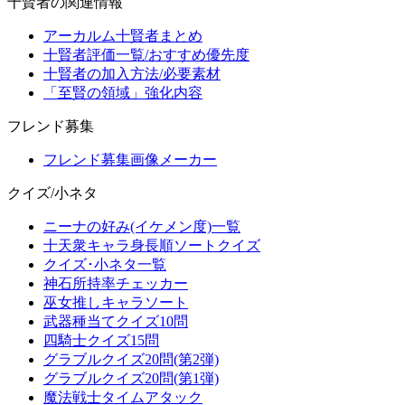
十賢者の関連情報
アーカルム十賢者まとめ
十賢者評価一覧/おすすめ優先度
十賢者の加入方法/必要素材
「至賢の領域」強化内容
フレンド募集
フレンド募集画像メーカー
クイズ/小ネタ
ニーナの好み(イケメン度)一覧
十天衆キャラ身長順ソートクイズ
クイズ･小ネタ一覧
神石所持率チェッカー
巫女推しキャラソート
武器種当てクイズ10問
四騎士クイズ15問
グラブルクイズ20問(第2弾)
グラブルクイズ20問(第1弾)
魔法戦士タイムアタック