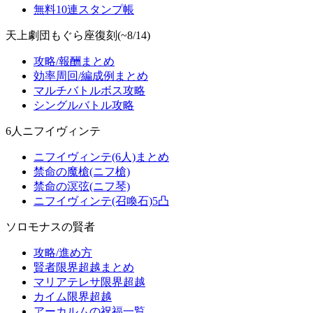
無料10連スタンプ帳
天上劇団もぐら座復刻(~8/14)
攻略/報酬まとめ
効率周回/編成例まとめ
マルチバトルボス攻略
シングルバトル攻略
6人ニフイヴィンテ
ニフイヴィンテ(6人)まとめ
禁命の魔槍(ニフ槍)
禁命の溟弦(ニフ琴)
ニフイヴィンテ(召喚石)5凸
ソロモナスの賢者
攻略/進め方
賢者限界超越まとめ
マリアテレサ限界超越
カイム限界超越
アーカルムの祝福一覧