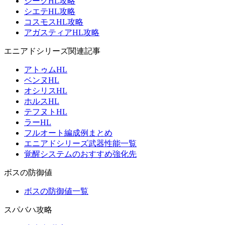
ジークHL攻略
シエテHL攻略
コスモスHL攻略
アガスティアHL攻略
エニアドシリーズ関連記事
アトゥムHL
ベンヌHL
オシリスHL
ホルスHL
テフヌトHL
ラーHL
フルオート編成例まとめ
エニアドシリーズ武器性能一覧
覚醒システムのおすすめ強化先
ボスの防御値
ボスの防御値一覧
スパバハ攻略