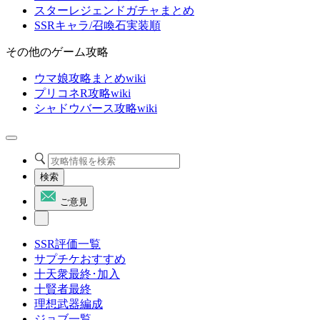
スターレジェンドガチャまとめ
SSRキャラ/召喚石実装順
その他のゲーム攻略
ウマ娘攻略まとめwiki
プリコネR攻略wiki
シャドウバース攻略wiki
検索
ご意見
SSR評価一覧
サプチケおすすめ
十天衆最終･加入
十賢者最終
理想武器編成
ジョブ一覧