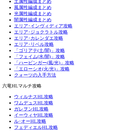
土属性編成まとめ
風属性編成まとめ
光属性編成まとめ
闇属性編成まとめ
エリア･インヴィディア攻略
エリア･ジョクラトル攻略
エリア･カレンダエ攻略
エリア･リベル攻略
「ゴリアテ(土/闇)」攻略
「フェイム(水/闇)」攻略
「ハービンガー(風/光)」攻略
「エローシオ(火/光)」攻略
クォーツの入手方法
六竜HLマルチ攻略
ウィルナスHL攻略
ワムデュスHL攻略
ガレヲンHL攻略
イーウィヤHL攻略
ル･オーHL攻略
フェディエルHL攻略