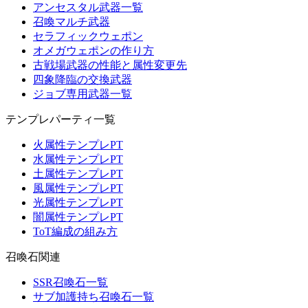
アンセスタル武器一覧
召喚マルチ武器
セラフィックウェポン
オメガウェポンの作り方
古戦場武器の性能と属性変更先
四象降臨の交換武器
ジョブ専用武器一覧
テンプレパーティ一覧
火属性テンプレPT
水属性テンプレPT
土属性テンプレPT
風属性テンプレPT
光属性テンプレPT
闇属性テンプレPT
ToT編成の組み方
召喚石関連
SSR召喚石一覧
サブ加護持ち召喚石一覧