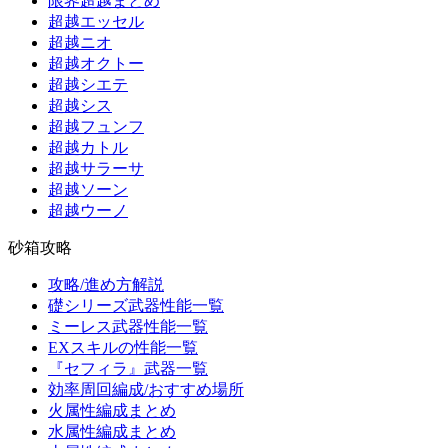
限界超越まとめ
超越エッセル
超越ニオ
超越オクトー
超越シエテ
超越シス
超越フュンフ
超越カトル
超越サラーサ
超越ソーン
超越ウーノ
砂箱攻略
攻略/進め方解説
礎シリーズ武器性能一覧
ミーレス武器性能一覧
EXスキルの性能一覧
『セフィラ』武器一覧
効率周回編成/おすすめ場所
火属性編成まとめ
水属性編成まとめ