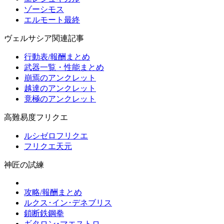
ゾーシモス
エルモート最終
ヴェルサシア関連記事
行動表/報酬まとめ
武器一覧・性能まとめ
崩焉のアンクレット
越達のアンクレット
竟極のアンクレット
高難易度フリクエ
ルシゼロフリクエ
フリクエ天元
神匠の試練
攻略/報酬まとめ
ルクス･イン･デネブリス
鎖断鉄鋼拳
ギタロン･マエストロ