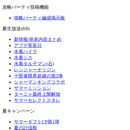
攻略パーティ投稿機能
攻略パーティ編成掲示板
夏生放送(8/8)
新情報/発表内容まとめ
アプデ実装日
水着ハイラ
水着シス
水着タル子マン(石)
レンジャーオリジン
十賢者限界超越の第2弾
シャーマンキングコラボ
サマーミッション
ターニャ最終上限解放
サマーセレクトスタレ
夏キャンペーン
サマーギフトCP第1弾
夏の討伐祭