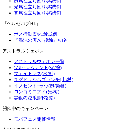
風属性立ち回り/編成例
光属性立ち回り/編成例
闇属性立ち回り/編成例
『ベルゼバブHL』
ボス行動表/PT編成例
『混沌の再来･後編』攻略
アストラルウェポン
アストラルウェポン一覧
ソル･レムナント(火/斧)
フェイトレス(水/剣)
ユグドラシルブランチ(土/杖)
イノセント･ラヴ(風/楽器)
ロンゴミニアド(光/槍)
黒銀の滅爪(闇/格闘)
開催中のキャンペーン
モバフェス開催情報