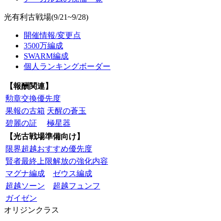
光有利古戦場(9/21~9/28)
開催情報/変更点
3500万編成
SWARM編成
個人ランキングボーダー
【報酬関連】
勲章交換優先度
果報の古箱
天醒の蒼玉
碧麗の証
極星器
【光古戦場準備向け】
限界超越おすすめ優先度
賢者最終上限解放の強化内容
マグナ編成
ゼウス編成
超越ソーン
超越フュンフ
ガイゼン
オリジンクラス