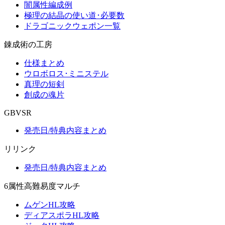
闇属性編成例
極理の結晶の使い道･必要数
ドラゴニックウェポン一覧
錬成術の工房
仕様まとめ
ウロボロス･ミニステル
真理の短剣
創成の魂片
GBVSR
発売日/特典内容まとめ
リリンク
発売日/特典内容まとめ
6属性高難易度マルチ
ムゲンHL攻略
ディアスポラHL攻略