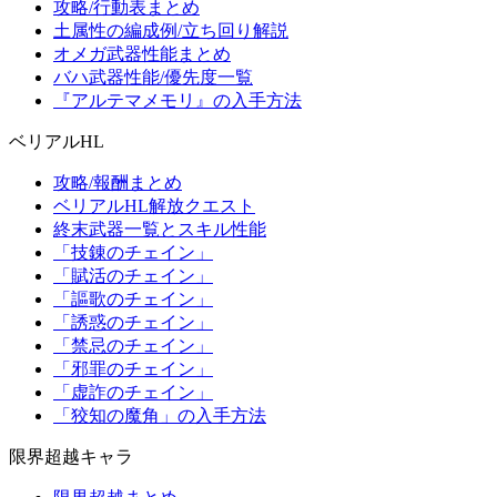
攻略/行動表まとめ
土属性の編成例/立ち回り解説
オメガ武器性能まとめ
バハ武器性能/優先度一覧
『アルテマメモリ』の入手方法
ベリアルHL
攻略/報酬まとめ
ベリアルHL解放クエスト
終末武器一覧とスキル性能
「技錬のチェイン」
「賦活のチェイン」
「謳歌のチェイン」
「誘惑のチェイン」
「禁忌のチェイン」
「邪罪のチェイン」
「虚詐のチェイン」
「狡知の魔角」の入手方法
限界超越キャラ