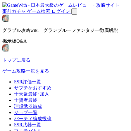
事前ガチャ
ゲーム検索
ログイン
グラブル攻略wiki｜グランブルーファンタジー徹底解説
掲示板Q&A
トップに戻る
ゲーム攻略一覧を見る
SSR評価一覧
サプチケおすすめ
十天衆最終･加入
十賢者最終
理想武器編成
ジョブ一覧
パーティ編成投稿
SSR武器一覧
マルチバトル