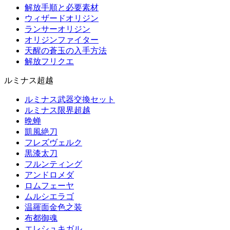
解放手順と必要素材
ウィザードオリジン
ランサーオリジン
オリジンファイター
天醒の蒼玉の入手方法
解放フリクエ
ルミナス超越
ルミナス武器交換セット
ルミナス限界超越
晩蝉
凱風絶刀
フレズヴェルク
黒漆太刀
フルンティング
アンドロメダ
ロムフェーヤ
ムルシエラゴ
温羅面金色之装
布都御魂
エレシュキガル