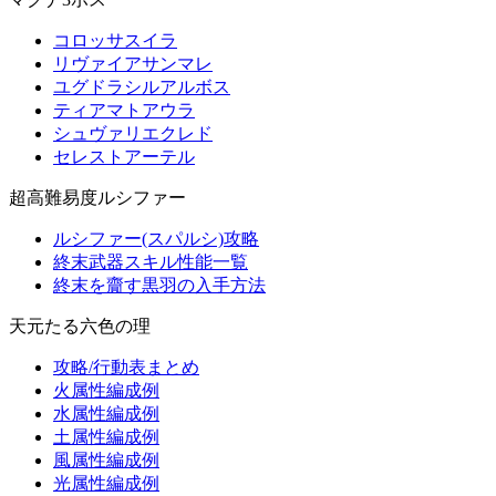
コロッサスイラ
リヴァイアサンマレ
ユグドラシルアルボス
ティアマトアウラ
シュヴァリエクレド
セレストアーテル
超高難易度ルシファー
ルシファー(スパルシ)攻略
終末武器スキル性能一覧
終末を齎す黒羽の入手方法
天元たる六色の理
攻略/行動表まとめ
火属性編成例
水属性編成例
土属性編成例
風属性編成例
光属性編成例