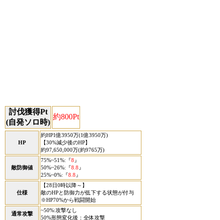
討伐獲得Pt
約800Pt
(自発ソロ時)
約HP1億3950万(1億3950万)
HP
【30%減少後のHP】
約97,650,000万(約9765万)
75%~51%:『
8
』
敵防御値
50%~26%:『
8.8
』
25%~0%:『
8.8
』
【28日0時以降～】
仕様
敵のHPと防御力が低下する状態が付与
※HP70%から戦闘開始
~50%:攻撃なし
通常攻撃
50%形態変化後：全体攻撃