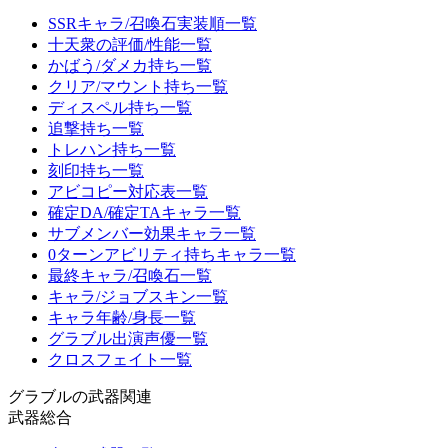
SSRキャラ/召喚石実装順一覧
十天衆の評価/性能一覧
かばう/ダメカ持ち一覧
クリア/マウント持ち一覧
ディスペル持ち一覧
追撃持ち一覧
トレハン持ち一覧
刻印持ち一覧
アビコピー対応表一覧
確定DA/確定TAキャラ一覧
サブメンバー効果キャラ一覧
0ターンアビリティ持ちキャラ一覧
最終キャラ/召喚石一覧
キャラ/ジョブスキン一覧
キャラ年齢/身長一覧
グラブル出演声優一覧
クロスフェイト一覧
グラブルの武器関連
武器総合