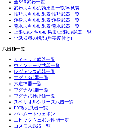
全SSR武器一覧
武器スキルの効果量一覧/早見表
技巧スキル効果表/技巧武器一覧
渾身スキル効果表/渾身武器一覧
背水スキル効果表/背水武器一覧
上限UPスキル効果表/上限UP武器一覧
全武器種の解説(重要度付き)
武器種一覧
リミテッド武器一覧
ヴィンテージ武器一覧
レヴァンス武器一覧
マグナ3武器一覧
六道神器一覧
マグナ2武器一覧
マグナ武器評価一覧
スペリオルシリーズ武器一覧
EX攻刃武器一覧
バハムートウェポン
エピックウェポン性能一覧
コスモス武器一覧