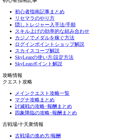
初心者指南記事
初心者指南記事まとめ
リセマラのやり方
隠しトレジャー入手法/手順
スキル上げの効率的な組み合わせ
カジノでメダルを稼ぐ方法
ログインポイントショップ解説
スカイスコープ解説
SkyLeapの使い方/設定方法
SkyLeapポイント解説
攻略情報
クエスト攻略
メインクエスト攻略一覧
マグナ攻略まとめ
討滅戦の攻略･報酬まとめ
四象降臨の攻略･報酬まとめ
古戦場/十天衆情報
古戦場の進め方/報酬