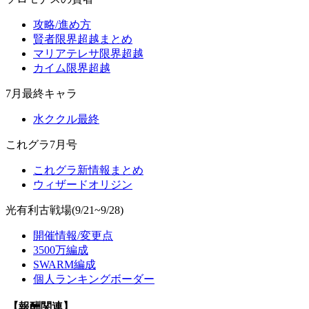
攻略/進め方
賢者限界超越まとめ
マリアテレサ限界超越
カイム限界超越
7月最終キャラ
水ククル最終
これグラ7月号
これグラ新情報まとめ
ウィザードオリジン
光有利古戦場(9/21~9/28)
開催情報/変更点
3500万編成
SWARM編成
個人ランキングボーダー
【報酬関連】