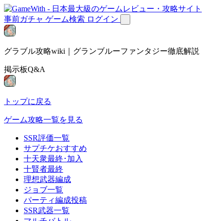
事前ガチャ
ゲーム検索
ログイン
グラブル攻略wiki｜グランブルーファンタジー徹底解説
掲示板Q&A
トップに戻る
ゲーム攻略一覧を見る
SSR評価一覧
サプチケおすすめ
十天衆最終･加入
十賢者最終
理想武器編成
ジョブ一覧
パーティ編成投稿
SSR武器一覧
マルチバトル