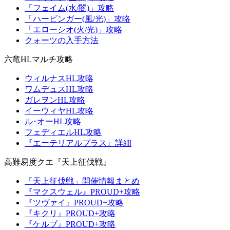
「フェイム(水/闇)」攻略
「ハービンガー(風/光)」攻略
「エローシオ(火/光)」攻略
クォーツの入手方法
六竜HLマルチ攻略
ウィルナスHL攻略
ワムデュスHL攻略
ガレヲンHL攻略
イーウィヤHL攻略
ル･オーHL攻略
フェディエルHL攻略
『エーテリアルプラス』詳細
高難易度クエ『天上征伐戦』
「天上征伐戦」開催情報まとめ
『マクスウェル』PROUD+攻略
『ツヴァイ』PROUD+攻略
『キクリ』PROUD+攻略
『ケルブ』PROUD+攻略