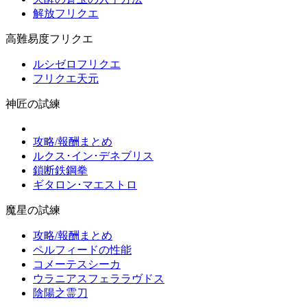
解放フリクエ
高難易度フリクエ
ルシゼロフリクエ
フリクエ天元
神匠の試練
攻略/報酬まとめ
ルクス･イン･デネブリス
鎖断鉄鋼拳
ギタロン･マエストロ
魔星の試練
攻略/報酬まとめ
ペルフィードの性能
コメーテスシーカ
ウラニアスフェララヴドス
陰陽之霊刀