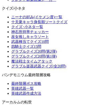
クイズ/小ネタ
ニーナの好み(イケメン度)一覧
十天衆キャラ身長順ソートクイズ
クイズ･小ネタ一覧
神石所持率チェッカー
巫女推しキャラソート
武器種当てクイズ10問
四騎士クイズ15問
グラブルクイズ20問(第2弾)
グラブルクイズ20問(第1弾)
魔法戦士タイムアタック
グラブル楽器武器クイズ(全20問)
パンデモニウム最終階層攻略
最終階層ボス攻略
英雄武器一覧
英雄武器作成方法
アーカルムの転世