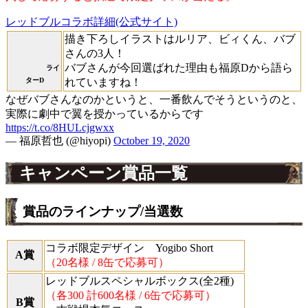
レッドブルコラボ詳細(公式サイト)
描き下ろしイラストはルリア、ビィくん、バブ
さんの3人！
バブさんが今回選ばれた理由も福原Dから語ら
ライ
ターD
れていますね！
なぜバブさんなのかというと、一番飲んでそうというのと、
実際に劇中で翼を授かっているからです
https://t.co/8HULcjgwxx
— 福原哲也 (@hiyopi)
October 19, 2020
キャンペーン賞品一覧
賞品のラインナップ/当選数
コラボ限定デザイン Yogibo Short
A賞
（20名様 / 8缶で応募可）
レッドブルスペシャルボックス(全2種)
（各300 計600名様 / 6缶で応募可）
B賞