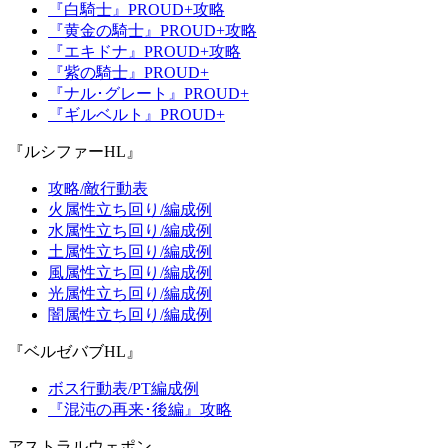
『白騎士』PROUD+攻略
『黄金の騎士』PROUD+攻略
『エキドナ』PROUD+攻略
『紫の騎士』PROUD+
『ナル･グレート』PROUD+
『ギルベルト』PROUD+
『ルシファーHL』
攻略/敵行動表
火属性立ち回り/編成例
水属性立ち回り/編成例
土属性立ち回り/編成例
風属性立ち回り/編成例
光属性立ち回り/編成例
闇属性立ち回り/編成例
『ベルゼバブHL』
ボス行動表/PT編成例
『混沌の再来･後編』攻略
アストラルウェポン