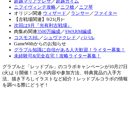
超越マリアテレサ
／
超越カイム
ニフイヴィンテ攻略
／
ニフ槍
／
ニフ琴
オリジン関連
ウィザード
／
ランサー
／
ファイター
【古戦場関連】9/21(月)~
次回は9月『光有利古戦場』
肉集め関連
3500万編成
／
SWARM編成
コスモスHL
／
シュヴァクレド
／
パパル
GameWithからのお知らせ
グラブル知識に自信がある人大歓迎！ライター募集！
未経験可&完全在宅！攻略ライター募集！
グラブルと「レッドブル」のコラボキャンペーンが10月27日
(火)より開催！コラボ内容や参加方法、特典賞品の入手方
法、描き下ろしイラストなど紹介！レッドブルコラボの情報
を調べる際にどうぞ！