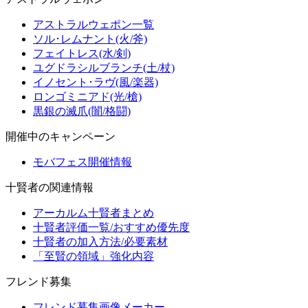
アストラルウェポン一覧
ソル･レムナント(火/斧)
フェイトレス(水/剣)
ユグドラシルブランチ(土/杖)
イノセント･ラヴ(風/楽器)
ロンゴミニアド(光/槍)
黒銀の滅爪(闇/格闘)
開催中のキャンペーン
モバフェス開催情報
十賢者の関連情報
アーカルム十賢者まとめ
十賢者評価一覧/おすすめ優先度
十賢者の加入方法/必要素材
「至賢の領域」強化内容
フレンド募集
フレンド募集画像メーカー