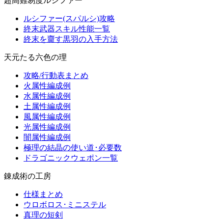
超高難易度ルシファー
ルシファー(スパルシ)攻略
終末武器スキル性能一覧
終末を齎す黒羽の入手方法
天元たる六色の理
攻略/行動表まとめ
火属性編成例
水属性編成例
土属性編成例
風属性編成例
光属性編成例
闇属性編成例
極理の結晶の使い道･必要数
ドラゴニックウェポン一覧
錬成術の工房
仕様まとめ
ウロボロス･ミニステル
真理の短剣