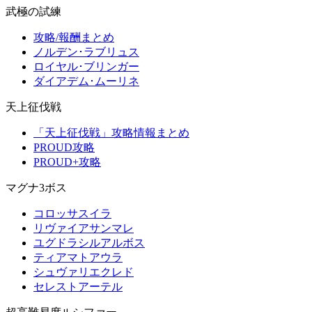
武極の試練
攻略/報酬まとめ
ノルデン･ラブリュス
ロイヤル･ブリンガー
ダイアデム･ムーリネ
天上征伐戦
「天上征伐戦」攻略情報まとめ
PROUD攻略
PROUD+攻略
マグナ3ボス
コロッサスイラ
リヴァイアサンマレ
ユグドラシルアルボス
ティアマトアウラ
シュヴァリエクレド
セレストアーテル