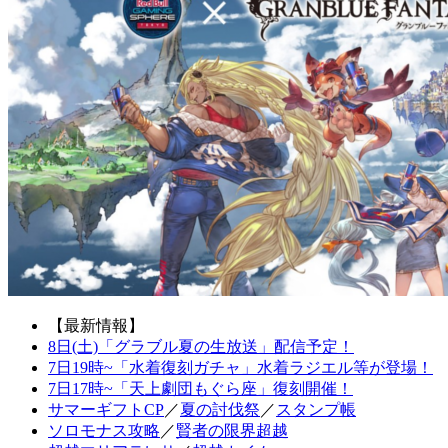
【最新情報】
8日(土)「グラブル夏の生放送」配信予定！
7日19時~「水着復刻ガチャ」水着ラジエル等が登場！
7日17時~「天上劇団もぐら座」復刻開催！
サマーギフトCP
／
夏の討伐祭
／
スタンプ帳
ソロモナス攻略
／
賢者の限界超越