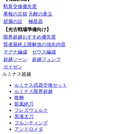
勲章交換優先度
果報の古箱
天醒の蒼玉
碧麗の証
極星器
【光古戦場準備向け】
限界超越おすすめ優先度
賢者最終上限解放の強化内容
マグナ編成
ゼウス編成
超越ソーン
超越フュンフ
ガイゼン
ルミナス超越
ルミナス武器交換セット
ルミナス限界超越
晩蝉
凱風絶刀
フレズヴェルク
黒漆太刀
フルンティング
アンドロメダ