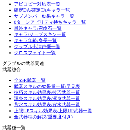
アビコピー対応表一覧
確定DA/確定TAキャラ一覧
サブメンバー効果キャラ一覧
0ターンアビリティ持ちキャラ一覧
最終キャラ/召喚石一覧
キャラ/ジョブスキン一覧
キャラ年齢/身長一覧
グラブル出演声優一覧
クロスフェイト一覧
グラブルの武器関連
武器総合
全SSR武器一覧
武器スキルの効果量一覧/早見表
技巧スキル効果表/技巧武器一覧
渾身スキル効果表/渾身武器一覧
背水スキル効果表/背水武器一覧
上限UPスキル効果表/上限UP武器一覧
全武器種の解説(重要度付き)
武器種一覧