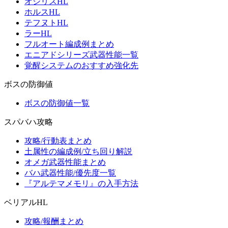
オシリスHL
ホルスHL
テフヌトHL
ラーHL
フルオート編成例まとめ
エニアドシリーズ武器性能一覧
覚醒システムのおすすめ強化先
ボスの防御値
ボスの防御値一覧
スパバハ攻略
攻略/行動表まとめ
土属性の編成例/立ち回り解説
オメガ武器性能まとめ
バハ武器性能/優先度一覧
『アルテマメモリ』の入手方法
ベリアルHL
攻略/報酬まとめ