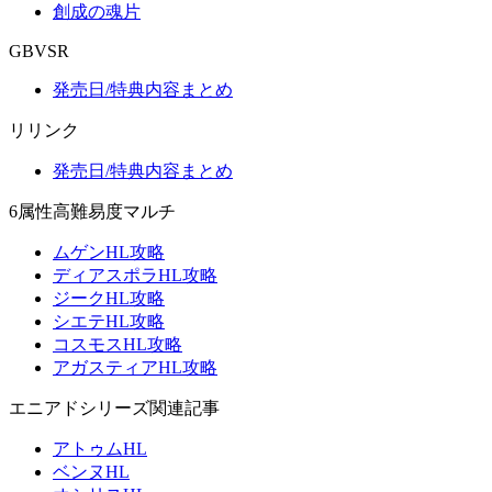
創成の魂片
GBVSR
発売日/特典内容まとめ
リリンク
発売日/特典内容まとめ
6属性高難易度マルチ
ムゲンHL攻略
ディアスポラHL攻略
ジークHL攻略
シエテHL攻略
コスモスHL攻略
アガスティアHL攻略
エニアドシリーズ関連記事
アトゥムHL
ベンヌHL