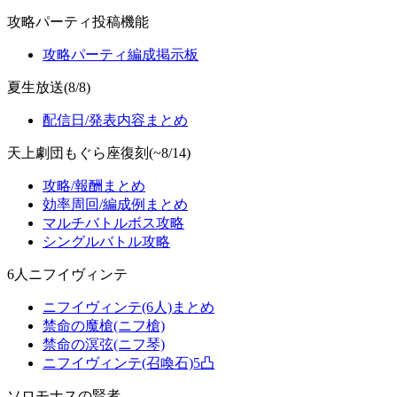
攻略パーティ投稿機能
攻略パーティ編成掲示板
夏生放送(8/8)
配信日/発表内容まとめ
天上劇団もぐら座復刻(~8/14)
攻略/報酬まとめ
効率周回/編成例まとめ
マルチバトルボス攻略
シングルバトル攻略
6人ニフイヴィンテ
ニフイヴィンテ(6人)まとめ
禁命の魔槍(ニフ槍)
禁命の溟弦(ニフ琴)
ニフイヴィンテ(召喚石)5凸
ソロモナスの賢者