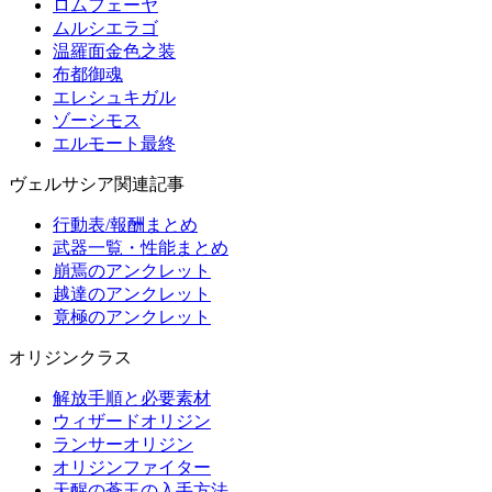
ロムフェーヤ
ムルシエラゴ
温羅面金色之装
布都御魂
エレシュキガル
ゾーシモス
エルモート最終
ヴェルサシア関連記事
行動表/報酬まとめ
武器一覧・性能まとめ
崩焉のアンクレット
越達のアンクレット
竟極のアンクレット
オリジンクラス
解放手順と必要素材
ウィザードオリジン
ランサーオリジン
オリジンファイター
天醒の蒼玉の入手方法