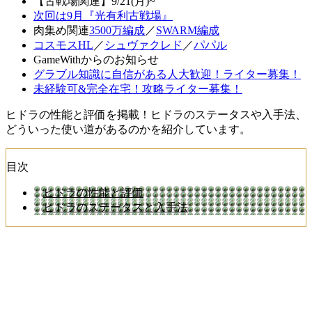
【古戦場関連】9/21(月)~
次回は9月『光有利古戦場』
肉集め関連
3500万編成
／
SWARM編成
コスモスHL
／
シュヴァクレド
／
パパル
GameWithからのお知らせ
グラブル知識に自信がある人大歓迎！ライター募集！
未経験可&完全在宅！攻略ライター募集！
ヒドラの性能と評価を掲載！ヒドラのステータスや入手法、
どういった使い道があるのかを紹介しています。
目次
ヒドラの性能と評価
ヒドラのステータスと入手法