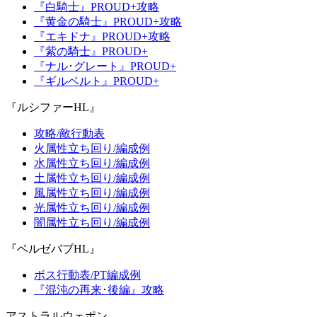
『白騎士』PROUD+攻略
『黄金の騎士』PROUD+攻略
『エキドナ』PROUD+攻略
『紫の騎士』PROUD+
『ナル･グレート』PROUD+
『ギルベルト』PROUD+
『ルシファーHL』
攻略/敵行動表
火属性立ち回り/編成例
水属性立ち回り/編成例
土属性立ち回り/編成例
風属性立ち回り/編成例
光属性立ち回り/編成例
闇属性立ち回り/編成例
『ベルゼバブHL』
ボス行動表/PT編成例
『混沌の再来･後編』攻略
アストラルウェポン