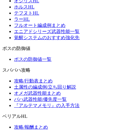
オシリスHL
ホルスHL
テフヌトHL
ラーHL
フルオート編成例まとめ
エニアドシリーズ武器性能一覧
覚醒システムのおすすめ強化先
ボスの防御値
ボスの防御値一覧
スパバハ攻略
攻略/行動表まとめ
土属性の編成例/立ち回り解説
オメガ武器性能まとめ
バハ武器性能/優先度一覧
『アルテマメモリ』の入手方法
ベリアルHL
攻略/報酬まとめ