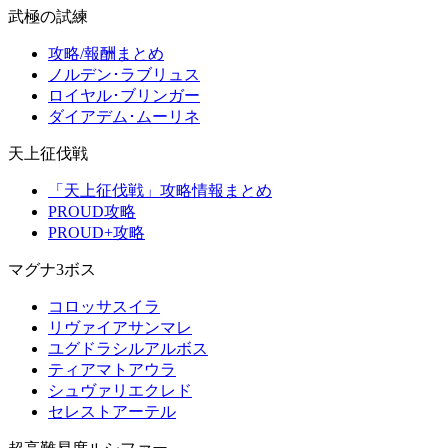
武極の試練
攻略/報酬まとめ
ノルデン･ラブリュス
ロイヤル･ブリンガー
ダイアデム･ムーリネ
天上征伐戦
「天上征伐戦」攻略情報まとめ
PROUD攻略
PROUD+攻略
マグナ3ボス
コロッサスイラ
リヴァイアサンマレ
ユグドラシルアルボス
ティアマトアウラ
シュヴァリエクレド
セレストアーテル