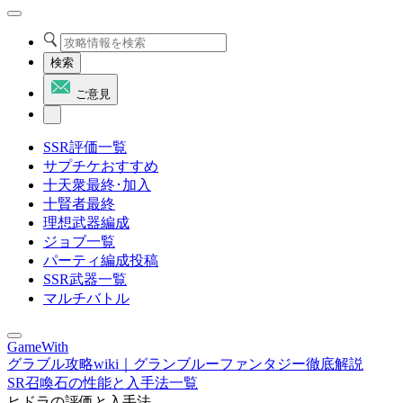
検索
ご意見
SSR評価一覧
サプチケおすすめ
十天衆最終･加入
十賢者最終
理想武器編成
ジョブ一覧
パーティ編成投稿
SSR武器一覧
マルチバトル
GameWith
グラブル攻略wiki｜グランブルーファンタジー徹底解説
SR召喚石の性能と入手法一覧
ヒドラの評価と入手法