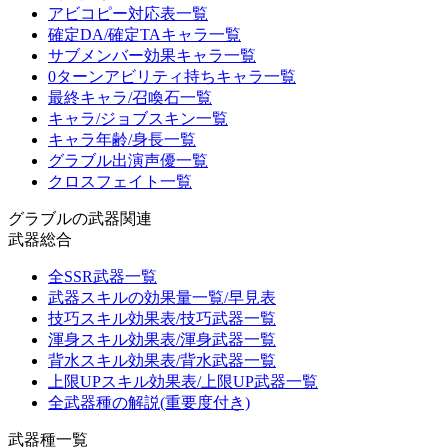
アビコピー対応表一覧
確定DA/確定TAキャラ一覧
サブメンバー効果キャラ一覧
0ターンアビリティ持ちキャラ一覧
最終キャラ/召喚石一覧
キャラ/ジョブスキン一覧
キャラ年齢/身長一覧
グラブル出演声優一覧
クロスフェイト一覧
グラブルの武器関連
武器総合
全SSR武器一覧
武器スキルの効果量一覧/早見表
技巧スキル効果表/技巧武器一覧
渾身スキル効果表/渾身武器一覧
背水スキル効果表/背水武器一覧
上限UPスキル効果表/上限UP武器一覧
全武器種の解説(重要度付き)
武器種一覧