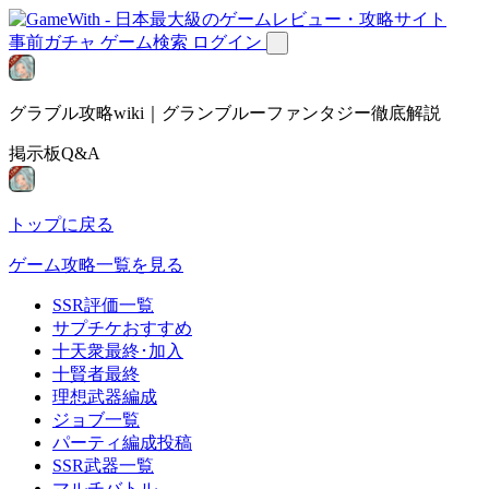
事前ガチャ
ゲーム検索
ログイン
グラブル攻略wiki｜グランブルーファンタジー徹底解説
掲示板Q&A
トップに戻る
ゲーム攻略一覧を見る
SSR評価一覧
サプチケおすすめ
十天衆最終･加入
十賢者最終
理想武器編成
ジョブ一覧
パーティ編成投稿
SSR武器一覧
マルチバトル