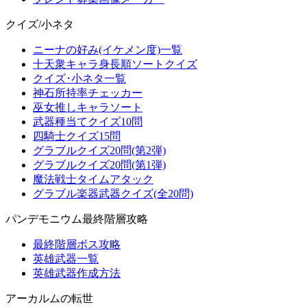
クイズ/小ネタ
ニーナの好み(イケメン度)一覧
十天衆キャラ身長順ソートクイズ
クイズ･小ネタ一覧
神石所持率チェッカー
巫女推しキャラソート
武器種当てクイズ10問
四騎士クイズ15問
グラブルクイズ20問(第2弾)
グラブルクイズ20問(第1弾)
魔法戦士タイムアタック
グラブル楽器武器クイズ(全20問)
パンデモニウム最終階層攻略
最終階層ボス攻略
英雄武器一覧
英雄武器作成方法
アーカルムの転世