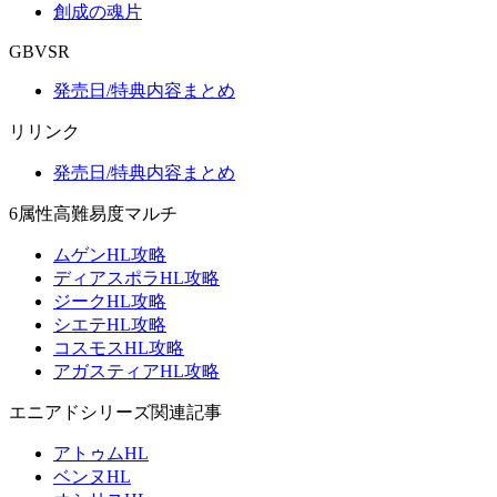
創成の魂片
GBVSR
発売日/特典内容まとめ
リリンク
発売日/特典内容まとめ
6属性高難易度マルチ
ムゲンHL攻略
ディアスポラHL攻略
ジークHL攻略
シエテHL攻略
コスモスHL攻略
アガスティアHL攻略
エニアドシリーズ関連記事
アトゥムHL
ベンヌHL