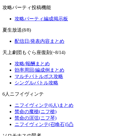
攻略パーティ投稿機能
攻略パーティ編成掲示板
夏生放送(8/8)
配信日/発表内容まとめ
天上劇団もぐら座復刻(~8/14)
攻略/報酬まとめ
効率周回/編成例まとめ
マルチバトルボス攻略
シングルバトル攻略
6人ニフイヴィンテ
ニフイヴィンテ(6人)まとめ
禁命の魔槍(ニフ槍)
禁命の溟弦(ニフ琴)
ニフイヴィンテ(召喚石)5凸
ソロモナスの賢者