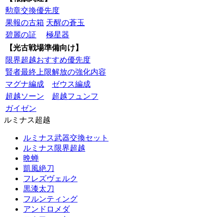
勲章交換優先度
果報の古箱
天醒の蒼玉
碧麗の証
極星器
【光古戦場準備向け】
限界超越おすすめ優先度
賢者最終上限解放の強化内容
マグナ編成
ゼウス編成
超越ソーン
超越フュンフ
ガイゼン
ルミナス超越
ルミナス武器交換セット
ルミナス限界超越
晩蝉
凱風絶刀
フレズヴェルク
黒漆太刀
フルンティング
アンドロメダ