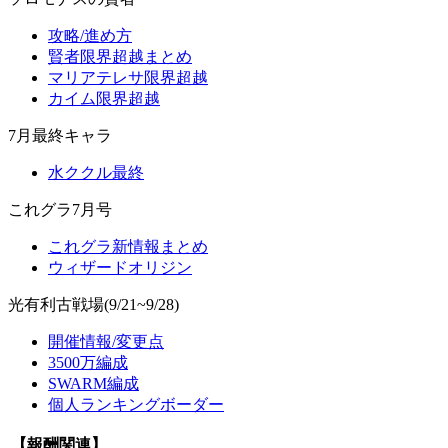
攻略/進め方
賢者限界超越まとめ
マリアテレサ限界超越
カイム限界超越
7月最終キャラ
水ククル最終
これグラ7月号
これグラ新情報まとめ
ウィザードオリジン
光有利古戦場(9/21~9/28)
開催情報/変更点
3500万編成
SWARM編成
個人ランキングボーダー
【報酬関連】