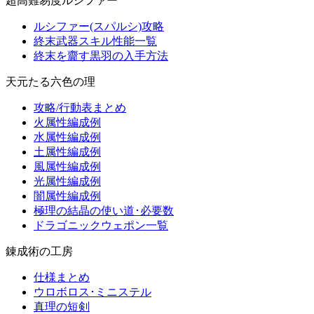
超高難易度ルシファー
ルシファー(スパルシ)攻略
終末武器スキル性能一覧
終末を齎す黒羽の入手方法
天元たる六色の理
攻略/行動表まとめ
火属性編成例
水属性編成例
土属性編成例
風属性編成例
光属性編成例
闇属性編成例
極理の結晶の使い道･必要数
ドラゴニックウェポン一覧
錬成術の工房
仕様まとめ
ウロボロス･ミニステル
真理の短剣