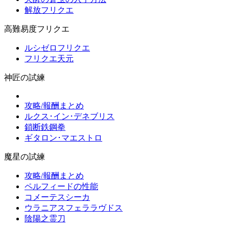
解放フリクエ
高難易度フリクエ
ルシゼロフリクエ
フリクエ天元
神匠の試練
攻略/報酬まとめ
ルクス･イン･デネブリス
鎖断鉄鋼拳
ギタロン･マエストロ
魔星の試練
攻略/報酬まとめ
ペルフィードの性能
コメーテスシーカ
ウラニアスフェララヴドス
陰陽之霊刀