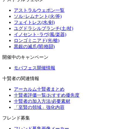
アストラルウェポン一覧
ソル･レムナント(火/斧)
フェイトレス(水/剣)
ユグドラシルブランチ(土/杖)
イノセント･ラヴ(風/楽器)
ロンゴミニアド(光/槍)
黒銀の滅爪(闇/格闘)
開催中のキャンペーン
モバフェス開催情報
十賢者の関連情報
アーカルム十賢者まとめ
十賢者評価一覧/おすすめ優先度
十賢者の加入方法/必要素材
「至賢の領域」強化内容
フレンド募集
フレンド募集画像メーカー