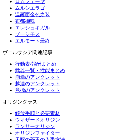
ロムフェーヤ
ムルシエラゴ
温羅面金色之装
布都御魂
エレシュキガル
ゾーシモス
エルモート最終
ヴェルサシア関連記事
行動表/報酬まとめ
武器一覧・性能まとめ
崩焉のアンクレット
越達のアンクレット
竟極のアンクレット
オリジンクラス
解放手順と必要素材
ウィザードオリジン
ランサーオリジン
オリジンファイター
天醒の蒼玉の入手方法