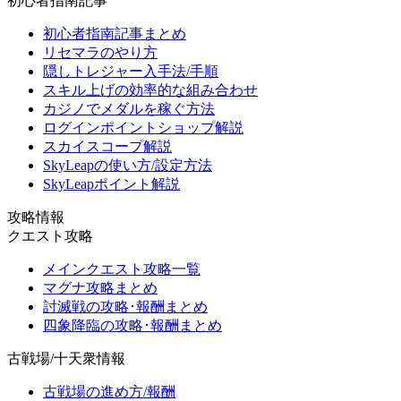
初心者指南記事
初心者指南記事まとめ
リセマラのやり方
隠しトレジャー入手法/手順
スキル上げの効率的な組み合わせ
カジノでメダルを稼ぐ方法
ログインポイントショップ解説
スカイスコープ解説
SkyLeapの使い方/設定方法
SkyLeapポイント解説
攻略情報
クエスト攻略
メインクエスト攻略一覧
マグナ攻略まとめ
討滅戦の攻略･報酬まとめ
四象降臨の攻略･報酬まとめ
古戦場/十天衆情報
古戦場の進め方/報酬