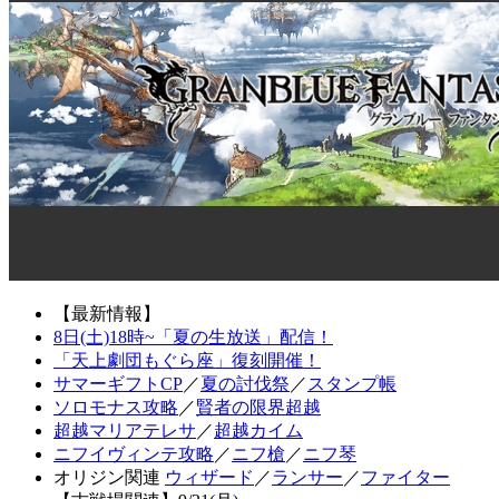
【最新情報】
8日(土)18時~「夏の生放送」配信！
「天上劇団もぐら座」復刻開催！
サマーギフトCP
／
夏の討伐祭
／
スタンプ帳
ソロモナス攻略
／
賢者の限界超越
超越マリアテレサ
／
超越カイム
ニフイヴィンテ攻略
／
ニフ槍
／
ニフ琴
オリジン関連
ウィザード
／
ランサー
／
ファイター