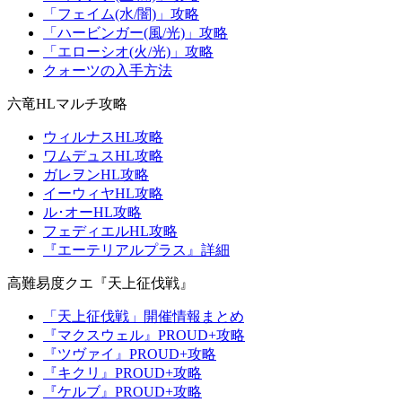
「フェイム(水/闇)」攻略
「ハービンガー(風/光)」攻略
「エローシオ(火/光)」攻略
クォーツの入手方法
六竜HLマルチ攻略
ウィルナスHL攻略
ワムデュスHL攻略
ガレヲンHL攻略
イーウィヤHL攻略
ル･オーHL攻略
フェディエルHL攻略
『エーテリアルプラス』詳細
高難易度クエ『天上征伐戦』
「天上征伐戦」開催情報まとめ
『マクスウェル』PROUD+攻略
『ツヴァイ』PROUD+攻略
『キクリ』PROUD+攻略
『ケルブ』PROUD+攻略