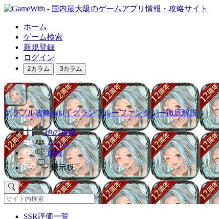
ホーム
ゲーム検索
新規登録
ログイン
2カラム
3カラム
グラブル攻略wiki｜グランブルーファンタジー徹底解説
他の攻略
コミュ
速報
掲示板
SSR評価一覧