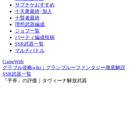
サプチケおすすめ
十天衆最終･加入
十賢者最終
理想武器編成
ジョブ一覧
パーティ編成投稿
SSR武器一覧
マルチバトル
GameWith
グラブル攻略wiki｜グランブルーファンタジー徹底解説
SSR武器一覧
『手斧』の評価｜タヴィーナ解放武器