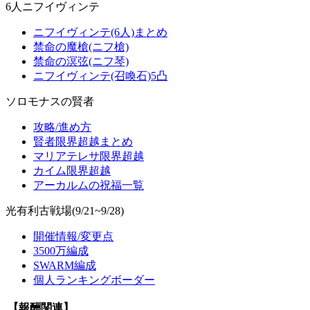
6人ニフイヴィンテ
ニフイヴィンテ(6人)まとめ
禁命の魔槍(ニフ槍)
禁命の溟弦(ニフ琴)
ニフイヴィンテ(召喚石)5凸
ソロモナスの賢者
攻略/進め方
賢者限界超越まとめ
マリアテレサ限界超越
カイム限界超越
アーカルムの祝福一覧
光有利古戦場(9/21~9/28)
開催情報/変更点
3500万編成
SWARM編成
個人ランキングボーダー
【報酬関連】