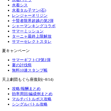
水着シス
水着タル子マン(石)
レンジャーオリジン
十賢者限界超越の第2弾
シャーマンキングコラボ
サマーミッション
ターニャ最終上限解放
サマーセレクトスタレ
夏キャンペーン
サマーギフトCP第1弾
夏の討伐祭
無料10連スタンプ帳
天上劇団もぐら座復刻(~8/14)
攻略/報酬まとめ
効率周回/編成例まとめ
マルチバトルボス攻略
シングルバトル攻略