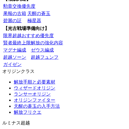
勲章交換優先度
果報の古箱
天醒の蒼玉
碧麗の証
極星器
【光古戦場準備向け】
限界超越おすすめ優先度
賢者最終上限解放の強化内容
マグナ編成
ゼウス編成
超越ソーン
超越フュンフ
ガイゼン
オリジンクラス
解放手順と必要素材
ウィザードオリジン
ランサーオリジン
オリジンファイター
天醒の蒼玉の入手方法
解放フリクエ
ルミナス超越