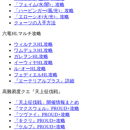
「フェイム(水/闇)」攻略
「ハービンガー(風/光)」攻略
「エローシオ(火/光)」攻略
クォーツの入手方法
六竜HLマルチ攻略
ウィルナスHL攻略
ワムデュスHL攻略
ガレヲンHL攻略
イーウィヤHL攻略
ル･オーHL攻略
フェディエルHL攻略
『エーテリアルプラス』詳細
高難易度クエ『天上征伐戦』
「天上征伐戦」開催情報まとめ
『マクスウェル』PROUD+攻略
『ツヴァイ』PROUD+攻略
『キクリ』PROUD+攻略
『ケルブ』PROUD+攻略