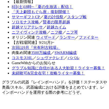
【最新情報】
8日(土)18時~「夏の生放送」配信！
「天上劇団もぐら座」復刻開催！
サマーギフトCP
／
夏の討伐祭
／
スタンプ帳
ソロモナス攻略
／
賢者の限界超越
超越マリアテレサ
／
超越カイム
ニフイヴィンテ攻略
／
ニフ槍
／
ニフ琴
オリジン関連
ウィザード
／
ランサー
／
ファイター
【古戦場関連】9/21(月)~
次回は9月『光有利古戦場』
肉集め関連
3500万編成
／
SWARM編成
コスモスHL
／
シュヴァクレド
／
パパル
GameWithからのお知らせ
グラブル知識に自信がある人大歓迎！ライター募集！
未経験可&完全在宅！攻略ライター募集！
グラブルの武器『レインボーハンド』を評価！ステータスや
奥義/スキル、武器編成における評価をまとめています。レ
インボーハンドを運用する際の参考にどうぞ。