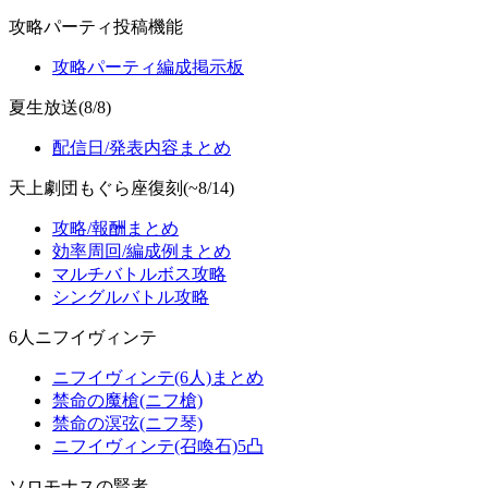
攻略パーティ投稿機能
攻略パーティ編成掲示板
夏生放送(8/8)
配信日/発表内容まとめ
天上劇団もぐら座復刻(~8/14)
攻略/報酬まとめ
効率周回/編成例まとめ
マルチバトルボス攻略
シングルバトル攻略
6人ニフイヴィンテ
ニフイヴィンテ(6人)まとめ
禁命の魔槍(ニフ槍)
禁命の溟弦(ニフ琴)
ニフイヴィンテ(召喚石)5凸
ソロモナスの賢者