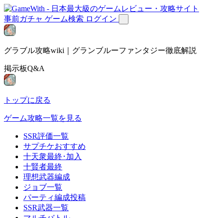
事前ガチャ
ゲーム検索
ログイン
グラブル攻略wiki｜グランブルーファンタジー徹底解説
掲示板Q&A
トップに戻る
ゲーム攻略一覧を見る
SSR評価一覧
サプチケおすすめ
十天衆最終･加入
十賢者最終
理想武器編成
ジョブ一覧
パーティ編成投稿
SSR武器一覧
マルチバトル