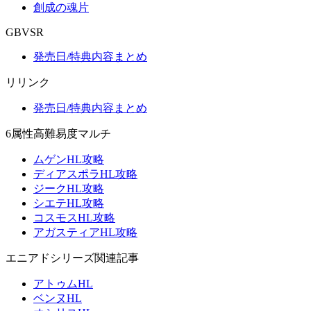
創成の魂片
GBVSR
発売日/特典内容まとめ
リリンク
発売日/特典内容まとめ
6属性高難易度マルチ
ムゲンHL攻略
ディアスポラHL攻略
ジークHL攻略
シエテHL攻略
コスモスHL攻略
アガスティアHL攻略
エニアドシリーズ関連記事
アトゥムHL
ベンヌHL