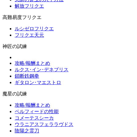
解放フリクエ
高難易度フリクエ
ルシゼロフリクエ
フリクエ天元
神匠の試練
攻略/報酬まとめ
ルクス･イン･デネブリス
鎖断鉄鋼拳
ギタロン･マエストロ
魔星の試練
攻略/報酬まとめ
ペルフィードの性能
コメーテスシーカ
ウラニアスフェララヴドス
陰陽之霊刀