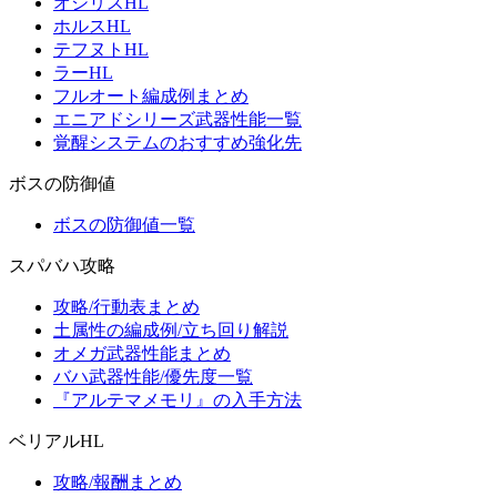
オシリスHL
ホルスHL
テフヌトHL
ラーHL
フルオート編成例まとめ
エニアドシリーズ武器性能一覧
覚醒システムのおすすめ強化先
ボスの防御値
ボスの防御値一覧
スパバハ攻略
攻略/行動表まとめ
土属性の編成例/立ち回り解説
オメガ武器性能まとめ
バハ武器性能/優先度一覧
『アルテマメモリ』の入手方法
ベリアルHL
攻略/報酬まとめ