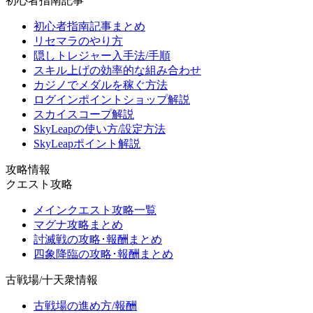
初心者指南記事
初心者指南記事まとめ
リセマラのやり方
隠しトレジャー入手法/手順
スキル上げの効率的な組み合わせ
カジノでメダルを稼ぐ方法
ログインポイントショップ解説
スカイスコープ解説
SkyLeapの使い方/設定方法
SkyLeapポイント解説
攻略情報
クエスト攻略
メインクエスト攻略一覧
マグナ攻略まとめ
討滅戦の攻略･報酬まとめ
四象降臨の攻略･報酬まとめ
古戦場/十天衆情報
古戦場の進め方/報酬