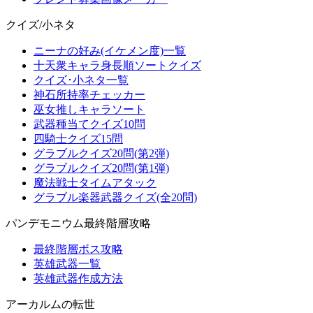
クイズ/小ネタ
ニーナの好み(イケメン度)一覧
十天衆キャラ身長順ソートクイズ
クイズ･小ネタ一覧
神石所持率チェッカー
巫女推しキャラソート
武器種当てクイズ10問
四騎士クイズ15問
グラブルクイズ20問(第2弾)
グラブルクイズ20問(第1弾)
魔法戦士タイムアタック
グラブル楽器武器クイズ(全20問)
パンデモニウム最終階層攻略
最終階層ボス攻略
英雄武器一覧
英雄武器作成方法
アーカルムの転世