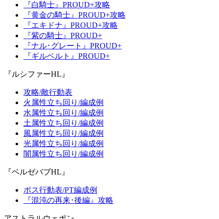
『白騎士』PROUD+攻略
『黄金の騎士』PROUD+攻略
『エキドナ』PROUD+攻略
『紫の騎士』PROUD+
『ナル･グレート』PROUD+
『ギルベルト』PROUD+
『ルシファーHL』
攻略/敵行動表
火属性立ち回り/編成例
水属性立ち回り/編成例
土属性立ち回り/編成例
風属性立ち回り/編成例
光属性立ち回り/編成例
闇属性立ち回り/編成例
『ベルゼバブHL』
ボス行動表/PT編成例
『混沌の再来･後編』攻略
アストラルウェポン