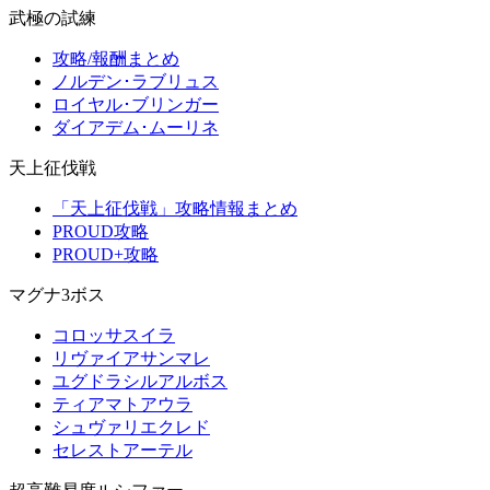
武極の試練
攻略/報酬まとめ
ノルデン･ラブリュス
ロイヤル･ブリンガー
ダイアデム･ムーリネ
天上征伐戦
「天上征伐戦」攻略情報まとめ
PROUD攻略
PROUD+攻略
マグナ3ボス
コロッサスイラ
リヴァイアサンマレ
ユグドラシルアルボス
ティアマトアウラ
シュヴァリエクレド
セレストアーテル