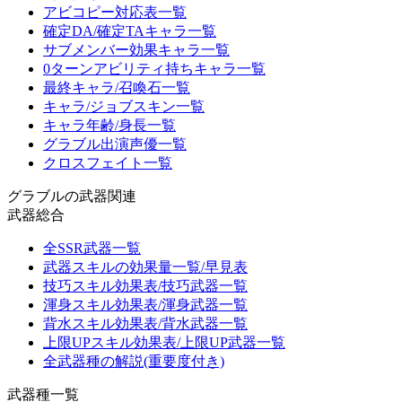
アビコピー対応表一覧
確定DA/確定TAキャラ一覧
サブメンバー効果キャラ一覧
0ターンアビリティ持ちキャラ一覧
最終キャラ/召喚石一覧
キャラ/ジョブスキン一覧
キャラ年齢/身長一覧
グラブル出演声優一覧
クロスフェイト一覧
グラブルの武器関連
武器総合
全SSR武器一覧
武器スキルの効果量一覧/早見表
技巧スキル効果表/技巧武器一覧
渾身スキル効果表/渾身武器一覧
背水スキル効果表/背水武器一覧
上限UPスキル効果表/上限UP武器一覧
全武器種の解説(重要度付き)
武器種一覧