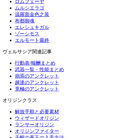
ロムフェーヤ
ムルシエラゴ
温羅面金色之装
布都御魂
エレシュキガル
ゾーシモス
エルモート最終
ヴェルサシア関連記事
行動表/報酬まとめ
武器一覧・性能まとめ
崩焉のアンクレット
越達のアンクレット
竟極のアンクレット
オリジンクラス
解放手順と必要素材
ウィザードオリジン
ランサーオリジン
オリジンファイター
天醒の蒼玉の入手方法