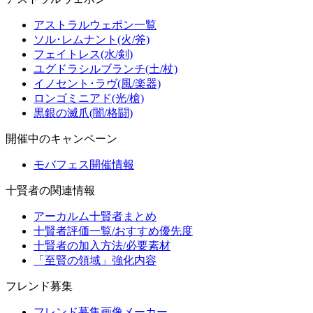
アストラルウェポン一覧
ソル･レムナント(火/斧)
フェイトレス(水/剣)
ユグドラシルブランチ(土/杖)
イノセント･ラヴ(風/楽器)
ロンゴミニアド(光/槍)
黒銀の滅爪(闇/格闘)
開催中のキャンペーン
モバフェス開催情報
十賢者の関連情報
アーカルム十賢者まとめ
十賢者評価一覧/おすすめ優先度
十賢者の加入方法/必要素材
「至賢の領域」強化内容
フレンド募集
フレンド募集画像メーカー