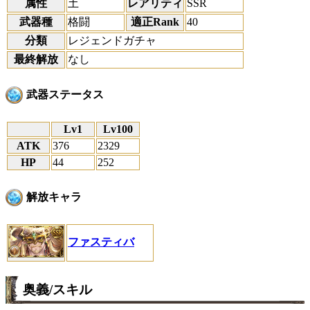
属性
土
レアリティ
SSR
武器種
格闘
適正Rank
40
分類
レジェンドガチャ
最終解放
なし
武器ステータス
Lv1
Lv100
ATK
376
2329
HP
44
252
解放キャラ
ファスティバ
奥義/スキル