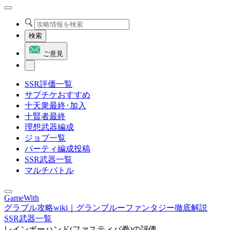
検索
ご意見
SSR評価一覧
サプチケおすすめ
十天衆最終･加入
十賢者最終
理想武器編成
ジョブ一覧
パーティ編成投稿
SSR武器一覧
マルチバトル
GameWith
グラブル攻略wiki｜グランブルーファンタジー徹底解説
SSR武器一覧
レインボーハンド(ファスティバ拳)の評価