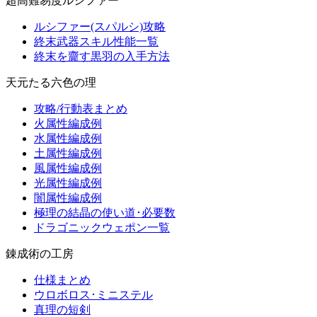
超高難易度ルシファー
ルシファー(スパルシ)攻略
終末武器スキル性能一覧
終末を齎す黒羽の入手方法
天元たる六色の理
攻略/行動表まとめ
火属性編成例
水属性編成例
土属性編成例
風属性編成例
光属性編成例
闇属性編成例
極理の結晶の使い道･必要数
ドラゴニックウェポン一覧
錬成術の工房
仕様まとめ
ウロボロス･ミニステル
真理の短剣