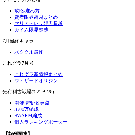
攻略/進め方
賢者限界超越まとめ
マリアテレサ限界超越
カイム限界超越
7月最終キャラ
水ククル最終
これグラ7月号
これグラ新情報まとめ
ウィザードオリジン
光有利古戦場(9/21~9/28)
開催情報/変更点
3500万編成
SWARM編成
個人ランキングボーダー
【報酬関連】