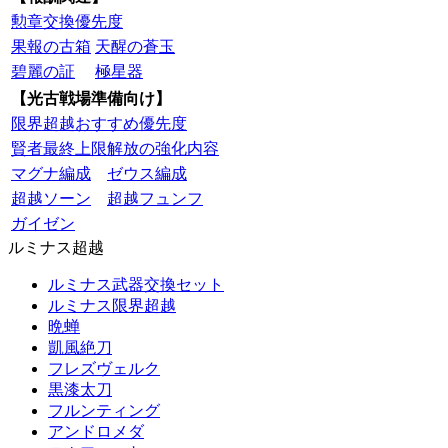
勲章交換優先度
果報の古箱
天醒の蒼玉
碧麗の証
極星器
【光古戦場準備向け】
限界超越おすすめ優先度
賢者最終上限解放の強化内容
マグナ編成
ゼウス編成
超越ソーン
超越フュンフ
ガイゼン
ルミナス超越
ルミナス武器交換セット
ルミナス限界超越
晩蝉
凱風絶刀
フレズヴェルク
黒漆太刀
フルンティング
アンドロメダ