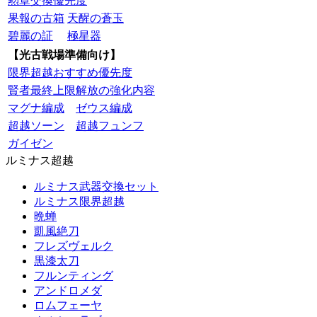
勲章交換優先度
果報の古箱
天醒の蒼玉
碧麗の証
極星器
【光古戦場準備向け】
限界超越おすすめ優先度
賢者最終上限解放の強化内容
マグナ編成
ゼウス編成
超越ソーン
超越フュンフ
ガイゼン
ルミナス超越
ルミナス武器交換セット
ルミナス限界超越
晩蝉
凱風絶刀
フレズヴェルク
黒漆太刀
フルンティング
アンドロメダ
ロムフェーヤ