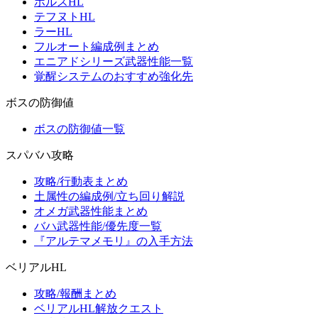
ホルスHL
テフヌトHL
ラーHL
フルオート編成例まとめ
エニアドシリーズ武器性能一覧
覚醒システムのおすすめ強化先
ボスの防御値
ボスの防御値一覧
スパバハ攻略
攻略/行動表まとめ
土属性の編成例/立ち回り解説
オメガ武器性能まとめ
バハ武器性能/優先度一覧
『アルテマメモリ』の入手方法
ベリアルHL
攻略/報酬まとめ
ベリアルHL解放クエスト