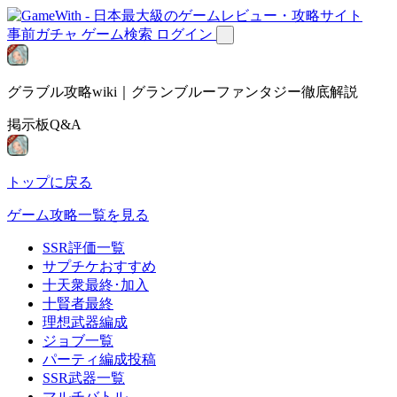
事前ガチャ
ゲーム検索
ログイン
グラブル攻略wiki｜グランブルーファンタジー徹底解説
掲示板Q&A
トップに戻る
ゲーム攻略一覧を見る
SSR評価一覧
サプチケおすすめ
十天衆最終･加入
十賢者最終
理想武器編成
ジョブ一覧
パーティ編成投稿
SSR武器一覧
マルチバトル