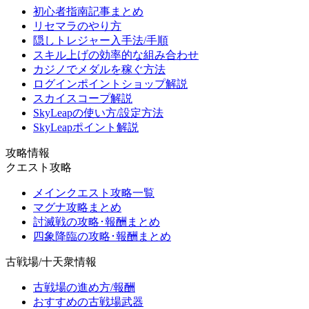
初心者指南記事まとめ
リセマラのやり方
隠しトレジャー入手法/手順
スキル上げの効率的な組み合わせ
カジノでメダルを稼ぐ方法
ログインポイントショップ解説
スカイスコープ解説
SkyLeapの使い方/設定方法
SkyLeapポイント解説
攻略情報
クエスト攻略
メインクエスト攻略一覧
マグナ攻略まとめ
討滅戦の攻略･報酬まとめ
四象降臨の攻略･報酬まとめ
古戦場/十天衆情報
古戦場の進め方/報酬
おすすめの古戦場武器