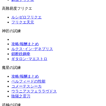
高難易度フリクエ
ルシゼロフリクエ
フリクエ天元
神匠の試練
攻略/報酬まとめ
ルクス･イン･デネブリス
鎖断鉄鋼拳
ギタロン･マエストロ
魔星の試練
攻略/報酬まとめ
ペルフィードの性能
コメーテスシーカ
ウラニアスフェララヴドス
陰陽之霊刀
武極の試練