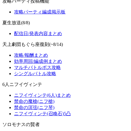
攻略パーティ投稿機能
攻略パーティ編成掲示板
夏生放送(8/8)
配信日/発表内容まとめ
天上劇団もぐら座復刻(~8/14)
攻略/報酬まとめ
効率周回/編成例まとめ
マルチバトルボス攻略
シングルバトル攻略
6人ニフイヴィンテ
ニフイヴィンテ(6人)まとめ
禁命の魔槍(ニフ槍)
禁命の溟弦(ニフ琴)
ニフイヴィンテ(召喚石)5凸
ソロモナスの賢者