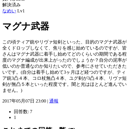
解決済み
なめい
Lv1
マグナ武器
この頃ティア銃やリヴァ短剣といった、目的のマグナ武器が
全くドロップしなくて、焦りを感じ始めているのですが、皆
さんはマグナ武器に着手し始めてどのくらいの期間である程
度のマグナ編成が出来上がったのでしょうか？自分の泥率が
低いのか普通なのか知りたいので、参考にさせていただきた
いです。(自分は着手し始めて3ヶ月ほど経つのですが、ティ
ア銃3凸４本、コロ杖無凸４本、ユグ剣が3凸４本、リヴァ短
剣が無凸５本といった程度です。闇と光はほとんど進んでい
ません。)
2017年05月07日 23:00 |
通報
回答数:
7
1