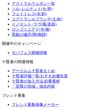
アストラルウェポン一覧
ソル･レムナント(火/斧)
フェイトレス(水/剣)
ユグドラシルブランチ(土/杖)
イノセント･ラヴ(風/楽器)
ロンゴミニアド(光/槍)
黒銀の滅爪(闇/格闘)
開催中のキャンペーン
モバフェス開催情報
十賢者の関連情報
アーカルム十賢者まとめ
十賢者評価一覧/おすすめ優先度
十賢者の加入方法/必要素材
「至賢の領域」強化内容
フレンド募集
フレンド募集画像メーカー