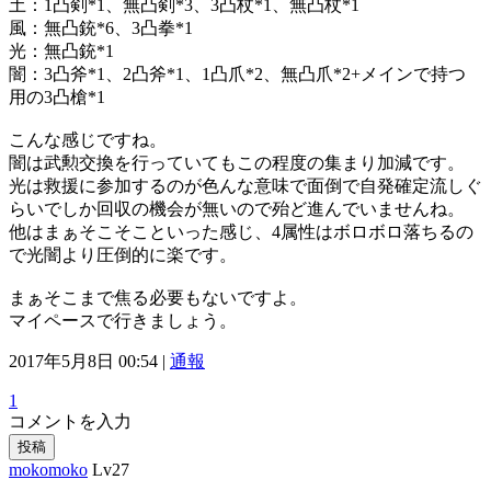
土：1凸剣*1、無凸剣*3、3凸杖*1、無凸杖*1
風：無凸銃*6、3凸拳*1
光：無凸銃*1
闇：3凸斧*1、2凸斧*1、1凸爪*2、無凸爪*2+メインで持つ
用の3凸槍*1
こんな感じですね。
闇は武勲交換を行っていてもこの程度の集まり加減です。
光は救援に参加するのが色んな意味で面倒で自発確定流しぐ
らいでしか回収の機会が無いので殆ど進んでいませんね。
他はまぁそこそこといった感じ、4属性はボロボロ落ちるの
で光闇より圧倒的に楽です。
まぁそこまで焦る必要もないですよ。
マイペースで行きましょう。
2017年5月8日 00:54 |
通報
1
コメントを入力
投稿
mokomoko
Lv27