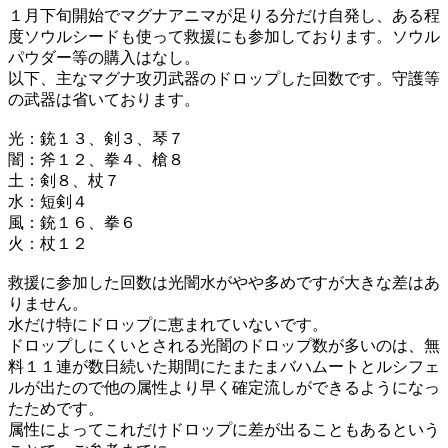
１月下旬開始でマグナアニマが足りる分だけ自発し、ある程
度ソウルシードも使って救援にも参加しております。ソウル
パウダー等の購入はなし。
以下、主なマグナ攻刃武器のドロップした回数です。守護等
の武器は省いております。
光：銃１３、剣３、琴７
闇：斧１２、拳４、槍８
土：剣８、杖７
水：短剣４
風：銃１６、拳６
火：杖１２
救援に参加した回数は光闇水がやや多めですが大きな差はあ
りません。
水だけ特にドロップに恵まれていないです。
ドロップしにくいとされる光闇のドロップ数が多いのは、無
料１１連が数日続いた期間にたまたまバハムートとルシフェ
ルが出たので他の属性より早く確定流しができるようになっ
たためです。
属性によってこれだけドロップに差が出ることもあるという