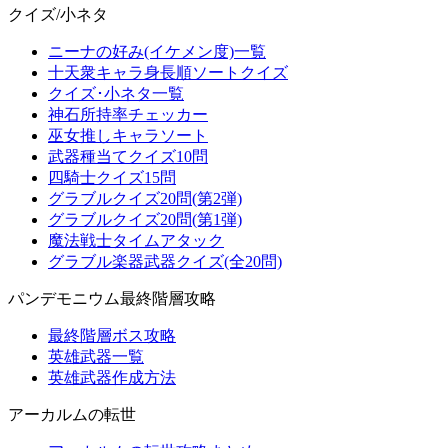
クイズ/小ネタ
ニーナの好み(イケメン度)一覧
十天衆キャラ身長順ソートクイズ
クイズ･小ネタ一覧
神石所持率チェッカー
巫女推しキャラソート
武器種当てクイズ10問
四騎士クイズ15問
グラブルクイズ20問(第2弾)
グラブルクイズ20問(第1弾)
魔法戦士タイムアタック
グラブル楽器武器クイズ(全20問)
パンデモニウム最終階層攻略
最終階層ボス攻略
英雄武器一覧
英雄武器作成方法
アーカルムの転世