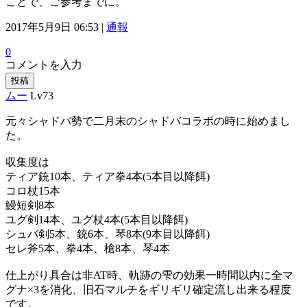
ことで、ご参考までに。
2017年5月9日 06:53 |
通報
0
コメントを入力
投稿
ムー
Lv73
元々シャドバ勢で二月末のシャドバコラボの時に始めまし
た。
収集度は
ティア銃10本、ティア拳4本(5本目以降餌)
コロ杖15本
鰻短剣8本
ユグ剣14本、ユグ杖4本(5本目以降餌)
シュバ剣5本、銃6本、琴8本(9本目以降餌)
セレ斧5本、拳4本、槍8本、琴4本
仕上がり具合は非AT時、軌跡の雫の効果一時間以内に全マ
グナ×3を消化、旧石マルチをギリギリ確定流し出来る程度
です。