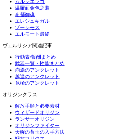
ムルシエラゴ
温羅面金色之装
布都御魂
エレシュキガル
ゾーシモス
エルモート最終
ヴェルサシア関連記事
行動表/報酬まとめ
武器一覧・性能まとめ
崩焉のアンクレット
越達のアンクレット
竟極のアンクレット
オリジンクラス
解放手順と必要素材
ウィザードオリジン
ランサーオリジン
オリジンファイター
天醒の蒼玉の入手方法
解放フリクエ