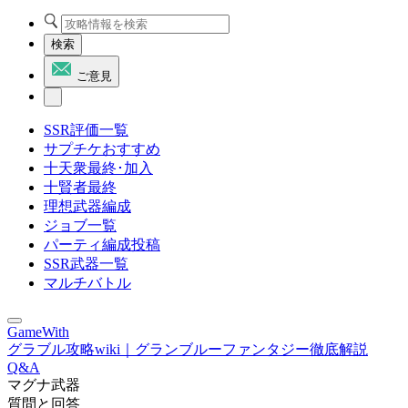
検索
ご意見
SSR評価一覧
サプチケおすすめ
十天衆最終･加入
十賢者最終
理想武器編成
ジョブ一覧
パーティ編成投稿
SSR武器一覧
マルチバトル
GameWith
グラブル攻略wiki｜グランブルーファンタジー徹底解説
Q&A
マグナ武器
質問と回答