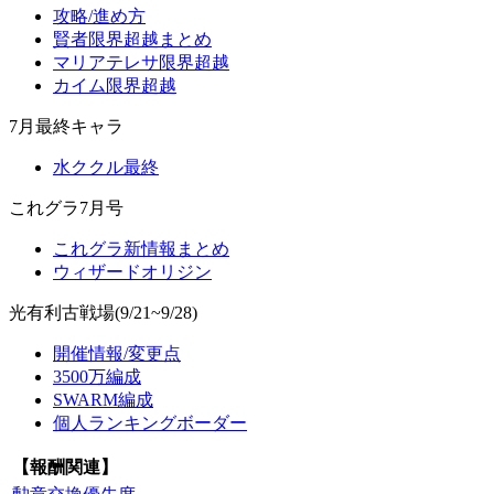
攻略/進め方
賢者限界超越まとめ
マリアテレサ限界超越
カイム限界超越
7月最終キャラ
水ククル最終
これグラ7月号
これグラ新情報まとめ
ウィザードオリジン
光有利古戦場(9/21~9/28)
開催情報/変更点
3500万編成
SWARM編成
個人ランキングボーダー
【報酬関連】