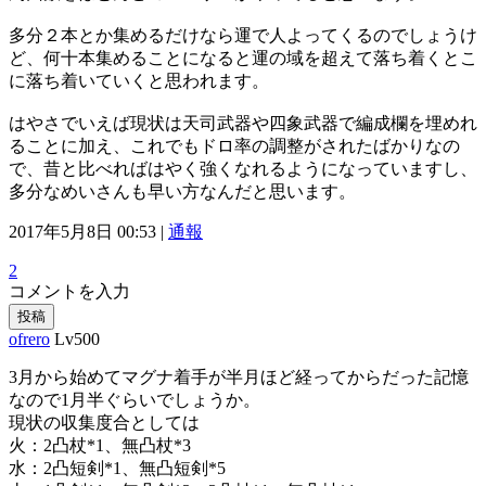
多分２本とか集めるだけなら運で人よってくるのでしょうけ
ど、何十本集めることになると運の域を超えて落ち着くとこ
に落ち着いていくと思われます。
はやさでいえば現状は天司武器や四象武器で編成欄を埋めれ
ることに加え、これでもドロ率の調整がされたばかりなの
で、昔と比べればはやく強くなれるようになっていますし、
多分なめいさんも早い方なんだと思います。
2017年5月8日 00:53 |
通報
2
コメントを入力
投稿
ofrero
Lv500
3月から始めてマグナ着手が半月ほど経ってからだった記憶
なので1月半ぐらいでしょうか。
現状の収集度合としては
火：2凸杖*1、無凸杖*3
水：2凸短剣*1、無凸短剣*5