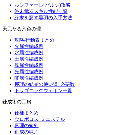
ルシファー(スパルシ)攻略
終末武器スキル性能一覧
終末を齎す黒羽の入手方法
天元たる六色の理
攻略/行動表まとめ
火属性編成例
水属性編成例
土属性編成例
風属性編成例
光属性編成例
闇属性編成例
極理の結晶の使い道･必要数
ドラゴニックウェポン一覧
錬成術の工房
仕様まとめ
ウロボロス･ミニステル
真理の短剣
創成の魂片