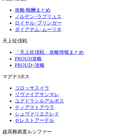
攻略/報酬まとめ
ノルデン･ラブリュス
ロイヤル･ブリンガー
ダイアデム･ムーリネ
天上征伐戦
「天上征伐戦」攻略情報まとめ
PROUD攻略
PROUD+攻略
マグナ3ボス
コロッサスイラ
リヴァイアサンマレ
ユグドラシルアルボス
ティアマトアウラ
シュヴァリエクレド
セレストアーテル
超高難易度ルシファー