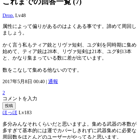
これまでの回答一覧 (7)
Drop.
Lv48
属性によって偏りがあるのはよくある事です。諦めて周回し
ましょう。
かく言う私もティア銃とリヴァ短剣、ユグ剣を同時期に集め
始めて、ティア銃は28本、リヴァ短剣は21本、ユグ剣13本
と、かなり集まっている数に差が出ています。
数をこなして集める他ないのです。
2017年5月8日 00:40 |
通報
2
コメントを入力
投稿
ほっほ
Lv183
多分みんなそれくらいだと思いますよ。集める武器の本数が
多すぎて基本的には運でカバーしきれずに武器集めに必要な
周回数をほとんどのユーザーがやってると思います。