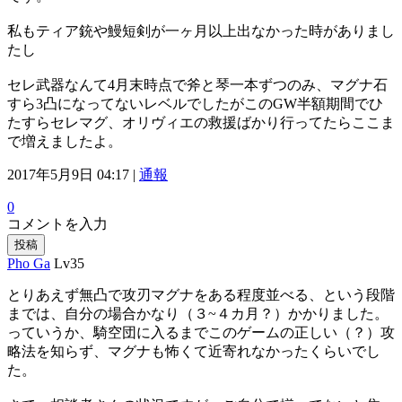
私もティア銃や鰻短剣が一ヶ月以上出なかった時がありまし
たし
セレ武器なんて4月末時点で斧と琴一本ずつのみ、マグナ石
すら3凸になってないレベルでしたがこのGW半額期間でひ
たすらセレマグ、オリヴィエの救援ばかり行ってたらここま
で増えましたよ。
2017年5月9日 04:17 |
通報
0
コメントを入力
投稿
Pho Ga
Lv35
とりあえず無凸で攻刃マグナをある程度並べる、という段階
までは、自分の場合かなり（３~４カ月？）かかりました。
っていうか、騎空団に入るまでこのゲームの正しい（？）攻
略法を知らず、マグナも怖くて近寄れなかったくらいでし
た。