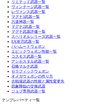
リミテッド武器一覧
ヴィンテージ武器一覧
レヴァンス武器一覧
マグナ3武器一覧
六道神器一覧
マグナ2武器一覧
マグナ武器評価一覧
スペリオルシリーズ武器一覧
EX攻刃武器一覧
バハムートウェポン
エピックウェポン性能一覧
コスモス武器一覧
アンセスタル武器一覧
召喚マルチ武器
セラフィックウェポン
オメガウェポンの作り方
古戦場武器の性能と属性変更先
四象降臨の交換武器
ジョブ専用武器一覧
テンプレパーティ一覧