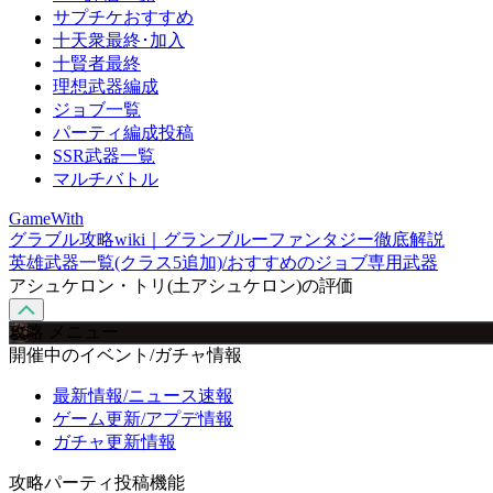
サプチケおすすめ
十天衆最終･加入
十賢者最終
理想武器編成
ジョブ一覧
パーティ編成投稿
SSR武器一覧
マルチバトル
GameWith
グラブル攻略wiki｜グランブルーファンタジー徹底解説
英雄武器一覧(クラス5追加)/おすすめのジョブ専用武器
アシュケロン・トリ(土アシュケロン)の評価
攻略 メニュー
開催中のイベント/ガチャ情報
最新情報/ニュース速報
ゲーム更新/アプデ情報
ガチャ更新情報
攻略パーティ投稿機能