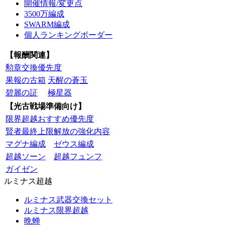
開催情報/変更点
3500万編成
SWARM編成
個人ランキングボーダー
【報酬関連】
勲章交換優先度
果報の古箱
天醒の蒼玉
碧麗の証
極星器
【光古戦場準備向け】
限界超越おすすめ優先度
賢者最終上限解放の強化内容
マグナ編成
ゼウス編成
超越ソーン
超越フュンフ
ガイゼン
ルミナス超越
ルミナス武器交換セット
ルミナス限界超越
晩蝉