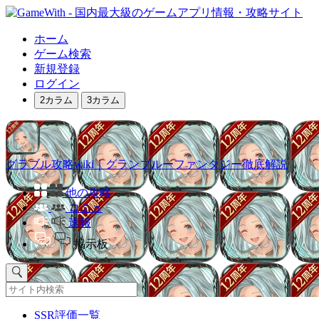
ホーム
ゲーム検索
新規登録
ログイン
2カラム
3カラム
グラブル攻略wiki｜グランブルーファンタジー徹底解説
他の攻略
コミュ
速報
掲示板
SSR評価一覧