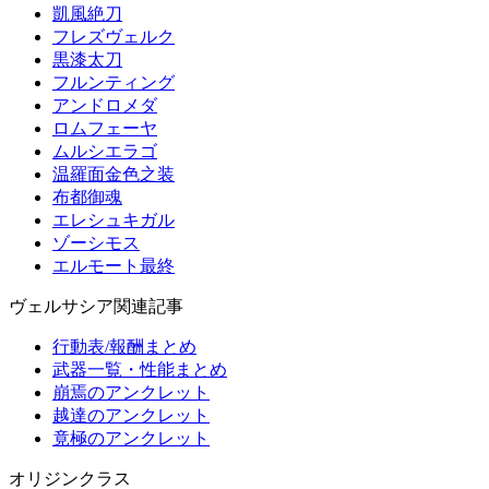
凱風絶刀
フレズヴェルク
黒漆太刀
フルンティング
アンドロメダ
ロムフェーヤ
ムルシエラゴ
温羅面金色之装
布都御魂
エレシュキガル
ゾーシモス
エルモート最終
ヴェルサシア関連記事
行動表/報酬まとめ
武器一覧・性能まとめ
崩焉のアンクレット
越達のアンクレット
竟極のアンクレット
オリジンクラス