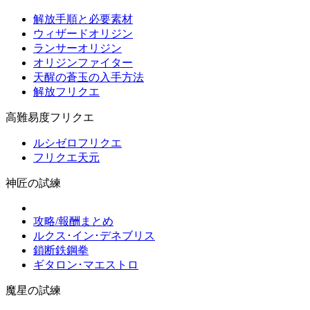
解放手順と必要素材
ウィザードオリジン
ランサーオリジン
オリジンファイター
天醒の蒼玉の入手方法
解放フリクエ
高難易度フリクエ
ルシゼロフリクエ
フリクエ天元
神匠の試練
攻略/報酬まとめ
ルクス･イン･デネブリス
鎖断鉄鋼拳
ギタロン･マエストロ
魔星の試練