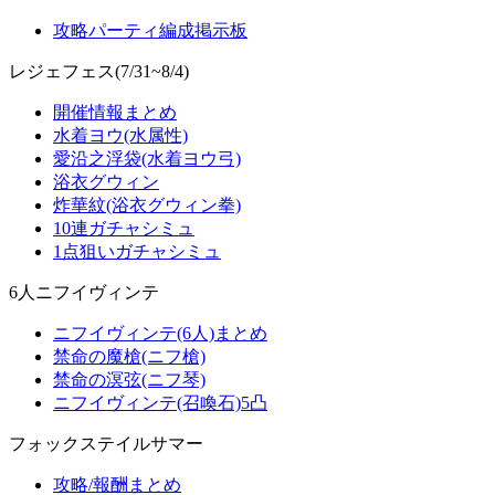
攻略パーティ編成掲示板
レジェフェス(7/31~8/4)
開催情報まとめ
水着ヨウ(水属性)
愛沿之浮袋(水着ヨウ弓)
浴衣グウィン
炸華紋(浴衣グウィン拳)
10連ガチャシミュ
1点狙いガチャシミュ
6人ニフイヴィンテ
ニフイヴィンテ(6人)まとめ
禁命の魔槍(ニフ槍)
禁命の溟弦(ニフ琴)
ニフイヴィンテ(召喚石)5凸
フォックステイルサマー
攻略/報酬まとめ