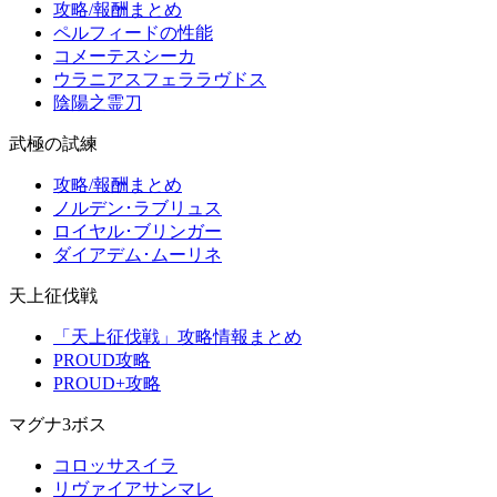
攻略/報酬まとめ
ペルフィードの性能
コメーテスシーカ
ウラニアスフェララヴドス
陰陽之霊刀
武極の試練
攻略/報酬まとめ
ノルデン･ラブリュス
ロイヤル･ブリンガー
ダイアデム･ムーリネ
天上征伐戦
「天上征伐戦」攻略情報まとめ
PROUD攻略
PROUD+攻略
マグナ3ボス
コロッサスイラ
リヴァイアサンマレ