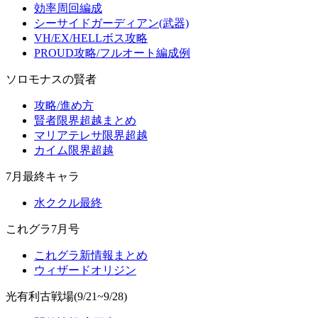
効率周回編成
シーサイドガーディアン(武器)
VH/EX/HELLボス攻略
PROUD攻略/フルオート編成例
ソロモナスの賢者
攻略/進め方
賢者限界超越まとめ
マリアテレサ限界超越
カイム限界超越
7月最終キャラ
水ククル最終
これグラ7月号
これグラ新情報まとめ
ウィザードオリジン
光有利古戦場(9/21~9/28)