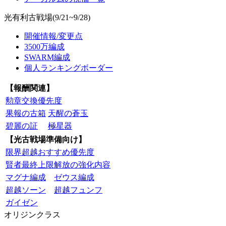
光有利古戦場(9/21~9/28)
開催情報/変更点
3500万編成
SWARM編成
個人ランキングボーダー
【報酬関連】
勲章交換優先度
果報の古箱
天醒の蒼玉
碧麗の証
極星器
【光古戦場準備向け】
限界超越おすすめ優先度
賢者最終上限解放の強化内容
マグナ編成
ゼウス編成
超越ソーン
超越フュンフ
ガイゼン
オリジンクラス