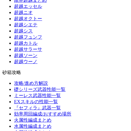
限界超越まとめ
超越エッセル
超越ニオ
超越オクトー
超越シエテ
超越シス
超越フュンフ
超越カトル
超越サラーサ
超越ソーン
超越ウーノ
砂箱攻略
攻略/進め方解説
礎シリーズ武器性能一覧
ミーレス武器性能一覧
EXスキルの性能一覧
『セフィラ』武器一覧
効率周回編成/おすすめ場所
火属性編成まとめ
水属性編成まとめ