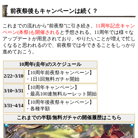
前夜祭後もキャンペーンは続く？
これまでの流れから”前夜祭”に引き続き、
11周年記念キャン
ペーン(本祭)も開催される
と予想される。11周年では様々な
アップデートが用意されており、やりたいことが増えて忙し
くなると思われるので、前夜祭では今できることをしっかり
進めておこう。
10周年(去年)のスケジュール
【10周年前夜祭キャンペーン】
2/22~3/10
・1日1回無料ガチャ開始
【10周年キャンペーン】
3/10~3/31
・最高100連無料ルーレット開始
【10周年後夜祭キャンペーン】
3/31~4/14
・各種半額
これまでの半額/無料ガチャの開催履歴はこちら