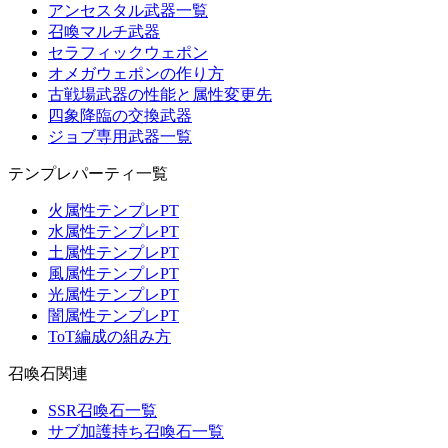
アンセスタル武器一覧
召喚マルチ武器
セラフィックウェポン
オメガウェポンの作り方
古戦場武器の性能と属性変更先
四象降臨の交換武器
ジョブ専用武器一覧
テンプレパーティ一覧
火属性テンプレPT
水属性テンプレPT
土属性テンプレPT
風属性テンプレPT
光属性テンプレPT
闇属性テンプレPT
ToT編成の組み方
召喚石関連
SSR召喚石一覧
サブ加護持ち召喚石一覧