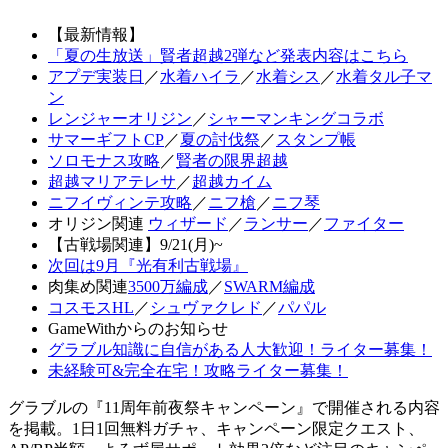
【最新情報】
「夏の生放送」賢者超越2弾など発表内容はこちら
アプデ実装日
／
水着ハイラ
／
水着シス
／
水着タル子マ
ン
レンジャーオリジン
／
シャーマンキングコラボ
サマーギフトCP
／
夏の討伐祭
／
スタンプ帳
ソロモナス攻略
／
賢者の限界超越
超越マリアテレサ
／
超越カイム
ニフイヴィンテ攻略
／
ニフ槍
／
ニフ琴
オリジン関連
ウィザード
／
ランサー
／
ファイター
【古戦場関連】9/21(月)~
次回は9月『光有利古戦場』
肉集め関連
3500万編成
／
SWARM編成
コスモスHL
／
シュヴァクレド
／
パパル
GameWithからのお知らせ
グラブル知識に自信がある人大歓迎！ライター募集！
未経験可&完全在宅！攻略ライター募集！
グラブルの『11周年前夜祭キャンペーン』で開催される内容
を掲載。1日1回無料ガチャ、キャンペーン限定クエスト、