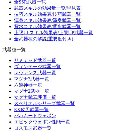
全SSR武器一覧
武器スキルの効果量一覧/早見表
技巧スキル効果表/技巧武器一覧
渾身スキル効果表/渾身武器一覧
背水スキル効果表/背水武器一覧
上限UPスキル効果表/上限UP武器一覧
全武器種の解説(重要度付き)
武器種一覧
リミテッド武器一覧
ヴィンテージ武器一覧
レヴァンス武器一覧
マグナ3武器一覧
六道神器一覧
マグナ2武器一覧
マグナ武器評価一覧
スペリオルシリーズ武器一覧
EX攻刃武器一覧
バハムートウェポン
エピックウェポン性能一覧
コスモス武器一覧