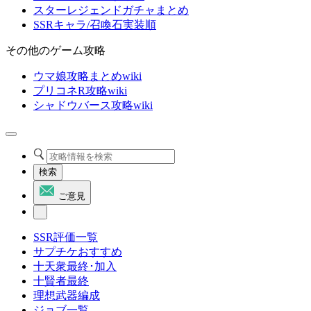
スターレジェンドガチャまとめ
SSRキャラ/召喚石実装順
その他のゲーム攻略
ウマ娘攻略まとめwiki
プリコネR攻略wiki
シャドウバース攻略wiki
検索
ご意見
SSR評価一覧
サプチケおすすめ
十天衆最終･加入
十賢者最終
理想武器編成
ジョブ一覧