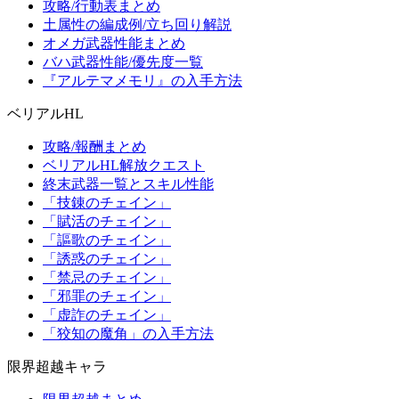
攻略/行動表まとめ
土属性の編成例/立ち回り解説
オメガ武器性能まとめ
バハ武器性能/優先度一覧
『アルテマメモリ』の入手方法
ベリアルHL
攻略/報酬まとめ
ベリアルHL解放クエスト
終末武器一覧とスキル性能
「技錬のチェイン」
「賦活のチェイン」
「謳歌のチェイン」
「誘惑のチェイン」
「禁忌のチェイン」
「邪罪のチェイン」
「虚詐のチェイン」
「狡知の魔角」の入手方法
限界超越キャラ