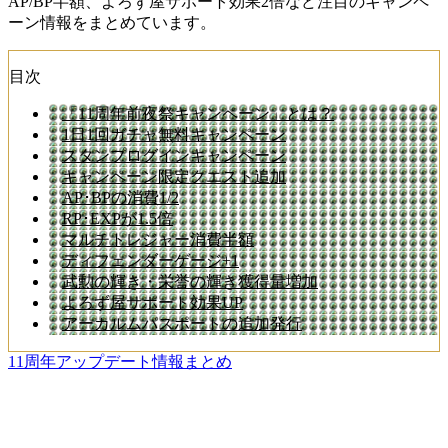
AP/BP半額、よろず屋サポート効果2倍など注目のキャンペ
ーン情報をまとめています。
目次
「11周年前夜祭キャンペーン」とは？
1日1回ガチャ無料キャンペーン
スタンプログインキャンペーン
キャンペーン限定クエスト追加
AP･BPの消費1/2
RP･EXPが1.5倍
マルチトレジャー消費半額
ディフェンダーゲージ+1
武勲の輝き・栄誉の輝き獲得量増加
よろず屋サポート効果UP
アーカルムパスポートの追加発行
11周年アップデート情報まとめ