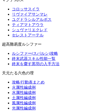
コロッサスイラ
リヴァイアサンマレ
ユグドラシルアルボス
ティアマトアウラ
シュヴァリエクレド
セレストアーテル
超高難易度ルシファー
ルシファー(スパルシ)攻略
終末武器スキル性能一覧
終末を齎す黒羽の入手方法
天元たる六色の理
攻略/行動表まとめ
火属性編成例
水属性編成例
土属性編成例
風属性編成例
光属性編成例