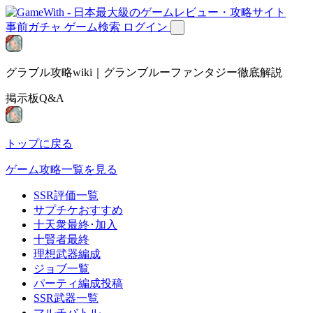
事前ガチャ
ゲーム検索
ログイン
グラブル攻略wiki｜グランブルーファンタジー徹底解説
掲示板Q&A
トップに戻る
ゲーム攻略一覧を見る
SSR評価一覧
サプチケおすすめ
十天衆最終･加入
十賢者最終
理想武器編成
ジョブ一覧
パーティ編成投稿
SSR武器一覧
マルチバトル