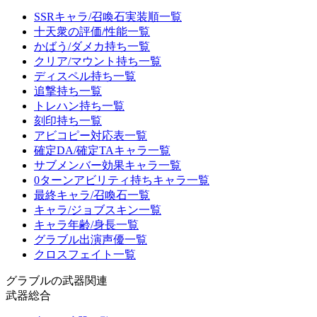
SSRキャラ/召喚石実装順一覧
十天衆の評価/性能一覧
かばう/ダメカ持ち一覧
クリア/マウント持ち一覧
ディスペル持ち一覧
追撃持ち一覧
トレハン持ち一覧
刻印持ち一覧
アビコピー対応表一覧
確定DA/確定TAキャラ一覧
サブメンバー効果キャラ一覧
0ターンアビリティ持ちキャラ一覧
最終キャラ/召喚石一覧
キャラ/ジョブスキン一覧
キャラ年齢/身長一覧
グラブル出演声優一覧
クロスフェイト一覧
グラブルの武器関連
武器総合