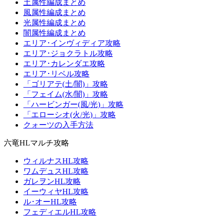
土属性編成まとめ
風属性編成まとめ
光属性編成まとめ
闇属性編成まとめ
エリア･インヴィディア攻略
エリア･ジョクラトル攻略
エリア･カレンダエ攻略
エリア･リベル攻略
「ゴリアテ(土/闇)」攻略
「フェイム(水/闇)」攻略
「ハービンガー(風/光)」攻略
「エローシオ(火/光)」攻略
クォーツの入手方法
六竜HLマルチ攻略
ウィルナスHL攻略
ワムデュスHL攻略
ガレヲンHL攻略
イーウィヤHL攻略
ル･オーHL攻略
フェディエルHL攻略