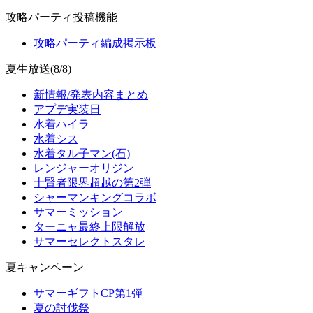
攻略パーティ投稿機能
攻略パーティ編成掲示板
夏生放送(8/8)
新情報/発表内容まとめ
アプデ実装日
水着ハイラ
水着シス
水着タル子マン(石)
レンジャーオリジン
十賢者限界超越の第2弾
シャーマンキングコラボ
サマーミッション
ターニャ最終上限解放
サマーセレクトスタレ
夏キャンペーン
サマーギフトCP第1弾
夏の討伐祭