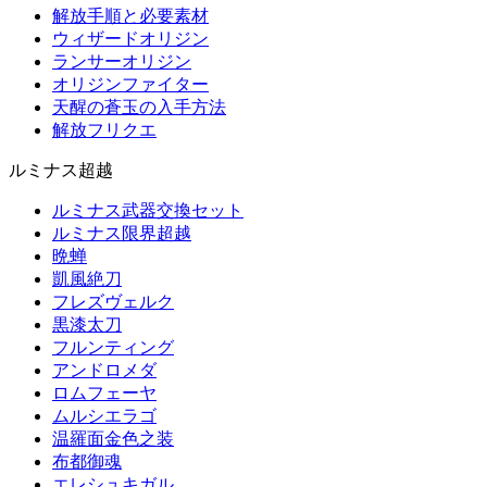
解放手順と必要素材
ウィザードオリジン
ランサーオリジン
オリジンファイター
天醒の蒼玉の入手方法
解放フリクエ
ルミナス超越
ルミナス武器交換セット
ルミナス限界超越
晩蝉
凱風絶刀
フレズヴェルク
黒漆太刀
フルンティング
アンドロメダ
ロムフェーヤ
ムルシエラゴ
温羅面金色之装
布都御魂
エレシュキガル