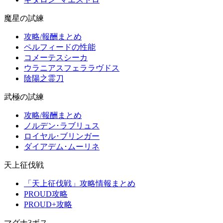
魔星の試練
攻略/報酬まとめ
ペルフィードの性能
コメーテスシーカ
ウラニアスフェララヴドス
陰陽之霊刀
武極の試練
攻略/報酬まとめ
ノルデン･ラブリュス
ロイヤル･ブリンガー
ダイアデム･ムーリネ
天上征伐戦
「天上征伐戦」攻略情報まとめ
PROUD攻略
PROUD+攻略
マグナ3ボス