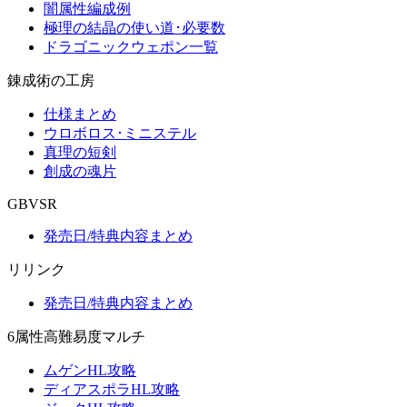
闇属性編成例
極理の結晶の使い道･必要数
ドラゴニックウェポン一覧
錬成術の工房
仕様まとめ
ウロボロス･ミニステル
真理の短剣
創成の魂片
GBVSR
発売日/特典内容まとめ
リリンク
発売日/特典内容まとめ
6属性高難易度マルチ
ムゲンHL攻略
ディアスポラHL攻略