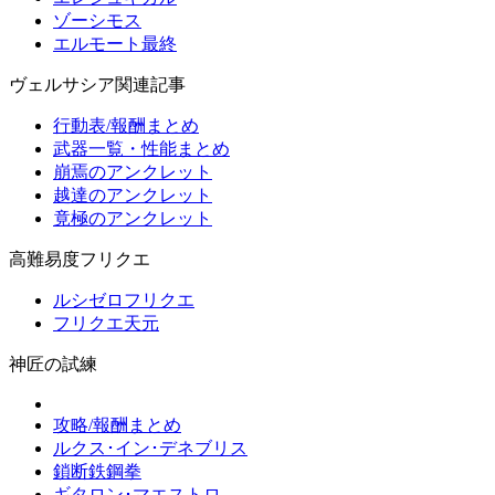
ゾーシモス
エルモート最終
ヴェルサシア関連記事
行動表/報酬まとめ
武器一覧・性能まとめ
崩焉のアンクレット
越達のアンクレット
竟極のアンクレット
高難易度フリクエ
ルシゼロフリクエ
フリクエ天元
神匠の試練
攻略/報酬まとめ
ルクス･イン･デネブリス
鎖断鉄鋼拳
ギタロン･マエストロ