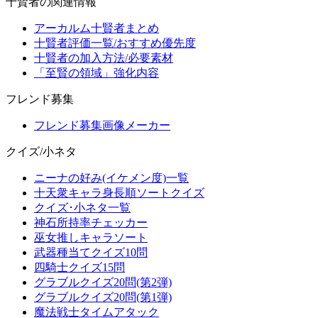
十賢者の関連情報
アーカルム十賢者まとめ
十賢者評価一覧/おすすめ優先度
十賢者の加入方法/必要素材
「至賢の領域」強化内容
フレンド募集
フレンド募集画像メーカー
クイズ/小ネタ
ニーナの好み(イケメン度)一覧
十天衆キャラ身長順ソートクイズ
クイズ･小ネタ一覧
神石所持率チェッカー
巫女推しキャラソート
武器種当てクイズ10問
四騎士クイズ15問
グラブルクイズ20問(第2弾)
グラブルクイズ20問(第1弾)
魔法戦士タイムアタック