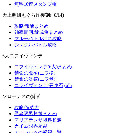
無料10連スタンプ帳
天上劇団もぐら座復刻(~8/14)
攻略/報酬まとめ
効率周回/編成例まとめ
マルチバトルボス攻略
シングルバトル攻略
6人ニフイヴィンテ
ニフイヴィンテ(6人)まとめ
禁命の魔槍(ニフ槍)
禁命の溟弦(ニフ琴)
ニフイヴィンテ(召喚石)5凸
ソロモナスの賢者
攻略/進め方
賢者限界超越まとめ
マリアテレサ限界超越
カイム限界超越
アーカルムの祝福一覧