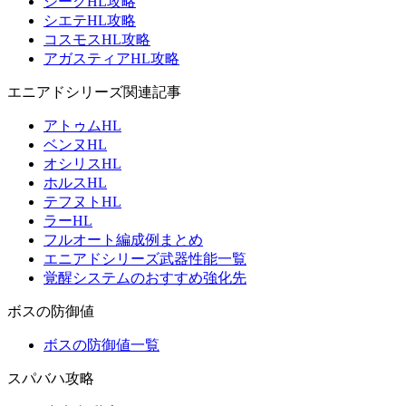
ジークHL攻略
シエテHL攻略
コスモスHL攻略
アガスティアHL攻略
エニアドシリーズ関連記事
アトゥムHL
ベンヌHL
オシリスHL
ホルスHL
テフヌトHL
ラーHL
フルオート編成例まとめ
エニアドシリーズ武器性能一覧
覚醒システムのおすすめ強化先
ボスの防御値
ボスの防御値一覧
スパバハ攻略