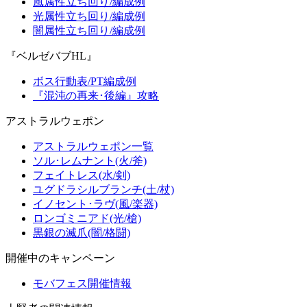
風属性立ち回り/編成例
光属性立ち回り/編成例
闇属性立ち回り/編成例
『ベルゼバブHL』
ボス行動表/PT編成例
『混沌の再来･後編』攻略
アストラルウェポン
アストラルウェポン一覧
ソル･レムナント(火/斧)
フェイトレス(水/剣)
ユグドラシルブランチ(土/杖)
イノセント･ラヴ(風/楽器)
ロンゴミニアド(光/槍)
黒銀の滅爪(闇/格闘)
開催中のキャンペーン
モバフェス開催情報