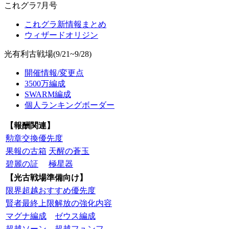
これグラ7月号
これグラ新情報まとめ
ウィザードオリジン
光有利古戦場(9/21~9/28)
開催情報/変更点
3500万編成
SWARM編成
個人ランキングボーダー
【報酬関連】
勲章交換優先度
果報の古箱
天醒の蒼玉
碧麗の証
極星器
【光古戦場準備向け】
限界超越おすすめ優先度
賢者最終上限解放の強化内容
マグナ編成
ゼウス編成
超越ソーン
超越フュンフ