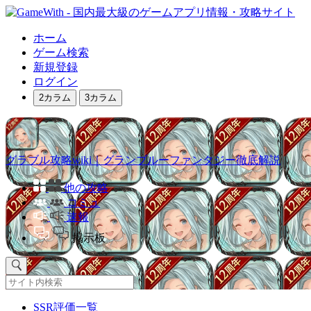
ホーム
ゲーム検索
新規登録
ログイン
2カラム
3カラム
グラブル攻略wiki｜グランブルーファンタジー徹底解説
他の攻略
コミュ
速報
掲示板
SSR評価一覧