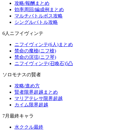
攻略/報酬まとめ
効率周回/編成例まとめ
マルチバトルボス攻略
シングルバトル攻略
6人ニフイヴィンテ
ニフイヴィンテ(6人)まとめ
禁命の魔槍(ニフ槍)
禁命の溟弦(ニフ琴)
ニフイヴィンテ(召喚石)5凸
ソロモナスの賢者
攻略/進め方
賢者限界超越まとめ
マリアテレサ限界超越
カイム限界超越
7月最終キャラ
水ククル最終