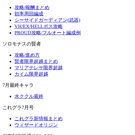
攻略/報酬まとめ
効率周回編成
シーサイドガーディアン(武器)
VH/EX/HELLボス攻略
PROUD攻略/フルオート編成例
ソロモナスの賢者
攻略/進め方
賢者限界超越まとめ
マリアテレサ限界超越
カイム限界超越
7月最終キャラ
水ククル最終
これグラ7月号
これグラ新情報まとめ
ウィザードオリジン