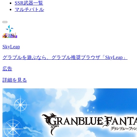
SSR武器一覧
マルチバトル
SkyLeap
グラブルを遊ぶなら、グラブル推奨ブラウザ「SkyLeap」
広告
詳細を見る