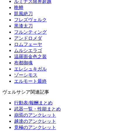
ルミナス限界超越
晩蝉
凱風絶刀
フレズヴェルク
黒漆太刀
フルンティング
アンドロメダ
ロムフェーヤ
ムルシエラゴ
温羅面金色之装
布都御魂
エレシュキガル
ゾーシモス
エルモート最終
ヴェルサシア関連記事
行動表/報酬まとめ
武器一覧・性能まとめ
崩焉のアンクレット
越達のアンクレット
竟極のアンクレット