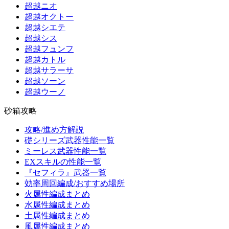
超越ニオ
超越オクトー
超越シエテ
超越シス
超越フュンフ
超越カトル
超越サラーサ
超越ソーン
超越ウーノ
砂箱攻略
攻略/進め方解説
礎シリーズ武器性能一覧
ミーレス武器性能一覧
EXスキルの性能一覧
『セフィラ』武器一覧
効率周回編成/おすすめ場所
火属性編成まとめ
水属性編成まとめ
土属性編成まとめ
風属性編成まとめ