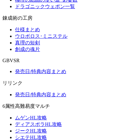
ドラゴニックウェポン一覧
錬成術の工房
仕様まとめ
ウロボロス･ミニステル
真理の短剣
創成の魂片
GBVSR
発売日/特典内容まとめ
リリンク
発売日/特典内容まとめ
6属性高難易度マルチ
ムゲンHL攻略
ディアスポラHL攻略
ジークHL攻略
シエテHL攻略