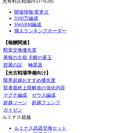
光有利古戦場(9/21~9/28)
開催情報/変更点
3500万編成
SWARM編成
個人ランキングボーダー
【報酬関連】
勲章交換優先度
果報の古箱
天醒の蒼玉
碧麗の証
極星器
【光古戦場準備向け】
限界超越おすすめ優先度
賢者最終上限解放の強化内容
マグナ編成
ゼウス編成
超越ソーン
超越フュンフ
ガイゼン
ルミナス超越
ルミナス武器交換セット