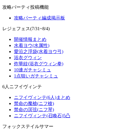
攻略パーティ投稿機能
攻略パーティ編成掲示板
レジェフェス(7/31~8/4)
開催情報まとめ
水着ヨウ(水属性)
愛沿之浮袋(水着ヨウ弓)
浴衣グウィン
炸華紋(浴衣グウィン拳)
10連ガチャシミュ
1点狙いガチャシミュ
6人ニフイヴィンテ
ニフイヴィンテ(6人)まとめ
禁命の魔槍(ニフ槍)
禁命の溟弦(ニフ琴)
ニフイヴィンテ(召喚石)5凸
フォックステイルサマー