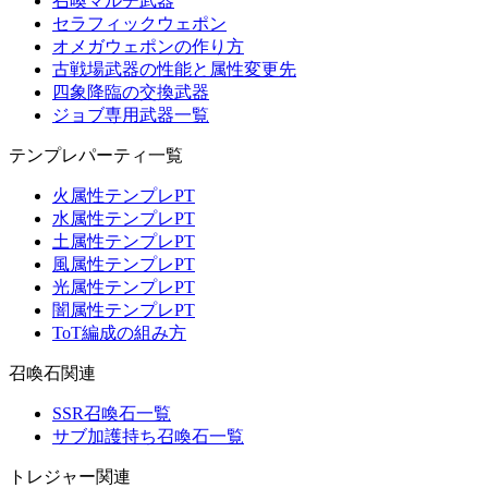
召喚マルチ武器
セラフィックウェポン
オメガウェポンの作り方
古戦場武器の性能と属性変更先
四象降臨の交換武器
ジョブ専用武器一覧
テンプレパーティ一覧
火属性テンプレPT
水属性テンプレPT
土属性テンプレPT
風属性テンプレPT
光属性テンプレPT
闇属性テンプレPT
ToT編成の組み方
召喚石関連
SSR召喚石一覧
サブ加護持ち召喚石一覧
トレジャー関連