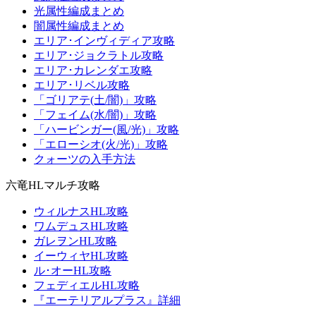
光属性編成まとめ
闇属性編成まとめ
エリア･インヴィディア攻略
エリア･ジョクラトル攻略
エリア･カレンダエ攻略
エリア･リベル攻略
「ゴリアテ(土/闇)」攻略
「フェイム(水/闇)」攻略
「ハービンガー(風/光)」攻略
「エローシオ(火/光)」攻略
クォーツの入手方法
六竜HLマルチ攻略
ウィルナスHL攻略
ワムデュスHL攻略
ガレヲンHL攻略
イーウィヤHL攻略
ル･オーHL攻略
フェディエルHL攻略
『エーテリアルプラス』詳細