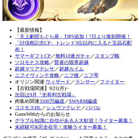
【最新情報】
「天上劇団もぐら座」TIPS追加！7日より復刻開催！
「討伐祭記念CP」トレンド3位以内に入ると宝晶石配
布！
サマーギフトCP
／
無料10連ガチャ
／
スタンプ帳
ソロモナス攻略
／
賢者の限界超越
超越マリアテレサ
／
超越カイム
ニフイヴィンテ攻略
／
ニフ槍
／
ニフ琴
オリジン関連
ウィザード
／
ランサー
／
ファイター
【古戦場関連】9/21(月)~
次回は9月『光有利古戦場』
肉集め関連
3500万編成
／
SWARM編成
コスモスHL
／
シュヴァクレド
／
パパル
GameWithからのお知らせ
グラブル知識に自信がある人大歓迎！ライター募集！
未経験可&完全在宅！攻略ライター募集！