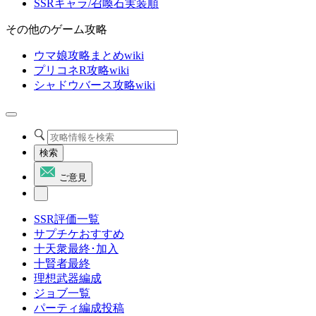
SSRキャラ/召喚石実装順
その他のゲーム攻略
ウマ娘攻略まとめwiki
プリコネR攻略wiki
シャドウバース攻略wiki
検索
ご意見
SSR評価一覧
サプチケおすすめ
十天衆最終･加入
十賢者最終
理想武器編成
ジョブ一覧
パーティ編成投稿