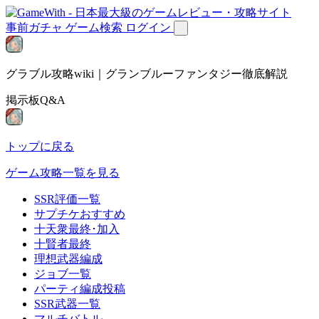
事前ガチャ
ゲーム検索
ログイン
グラブル攻略wiki｜グランブルーファンタジー徹底解説
掲示板Q&A
トップに戻る
ゲーム攻略一覧を見る
SSR評価一覧
サプチケおすすめ
十天衆最終･加入
十賢者最終
理想武器編成
ジョブ一覧
パーティ編成投稿
SSR武器一覧
マルチバトル