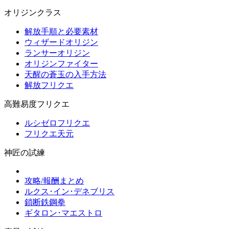
オリジンクラス
解放手順と必要素材
ウィザードオリジン
ランサーオリジン
オリジンファイター
天醒の蒼玉の入手方法
解放フリクエ
高難易度フリクエ
ルシゼロフリクエ
フリクエ天元
神匠の試練
攻略/報酬まとめ
ルクス･イン･デネブリス
鎖断鉄鋼拳
ギタロン･マエストロ