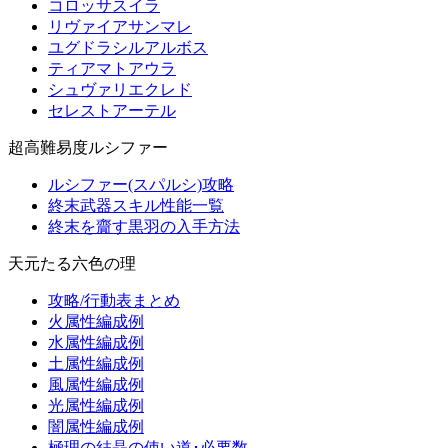
コロッサスイラ
リヴァイアサンマレ
ユグドラシルアルボス
ティアマトアウラ
シュヴァリエクレド
セレストアーテル
超高難易度ルシファー
ルシファー(スパルシ)攻略
終末武器スキル性能一覧
終末を齎す黒羽の入手方法
天元たる六色の理
攻略/行動表まとめ
火属性編成例
水属性編成例
土属性編成例
風属性編成例
光属性編成例
闇属性編成例
極理の結晶の使い道･必要数