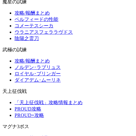
魔星の試練
攻略/報酬まとめ
ペルフィードの性能
コメーテスシーカ
ウラニアスフェララヴドス
陰陽之霊刀
武極の試練
攻略/報酬まとめ
ノルデン･ラブリュス
ロイヤル･ブリンガー
ダイアデム･ムーリネ
天上征伐戦
「天上征伐戦」攻略情報まとめ
PROUD攻略
PROUD+攻略
マグナ3ボス