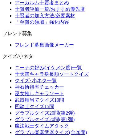
アーカルム十賢者まとめ
十賢者評価一覧/おすすめ優先度
十賢者の加入方法/必要素材
「至賢の領域」強化内容
フレンド募集
フレンド募集画像メーカー
クイズ/小ネタ
ニーナの好み(イケメン度)一覧
十天衆キャラ身長順ソートクイズ
クイズ･小ネタ一覧
神石所持率チェッカー
巫女推しキャラソート
武器種当てクイズ10問
四騎士クイズ15問
グラブルクイズ20問(第2弾)
グラブルクイズ20問(第1弾)
魔法戦士タイムアタック
グラブル楽器武器クイズ(全20問)