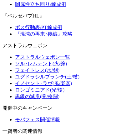
闇属性立ち回り/編成例
『ベルゼバブHL』
ボス行動表/PT編成例
『混沌の再来･後編』攻略
アストラルウェポン
アストラルウェポン一覧
ソル･レムナント(火/斧)
フェイトレス(水/剣)
ユグドラシルブランチ(土/杖)
イノセント･ラヴ(風/楽器)
ロンゴミニアド(光/槍)
黒銀の滅爪(闇/格闘)
開催中のキャンペーン
モバフェス開催情報
十賢者の関連情報