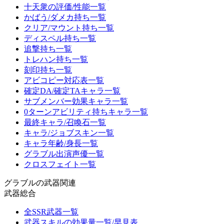
十天衆の評価/性能一覧
かばう/ダメカ持ち一覧
クリア/マウント持ち一覧
ディスペル持ち一覧
追撃持ち一覧
トレハン持ち一覧
刻印持ち一覧
アビコピー対応表一覧
確定DA/確定TAキャラ一覧
サブメンバー効果キャラ一覧
0ターンアビリティ持ちキャラ一覧
最終キャラ/召喚石一覧
キャラ/ジョブスキン一覧
キャラ年齢/身長一覧
グラブル出演声優一覧
クロスフェイト一覧
グラブルの武器関連
武器総合
全SSR武器一覧
武器スキルの効果量一覧/早見表