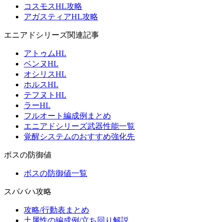
コスモスHL攻略
アガスティアHL攻略
エニアドシリーズ関連記事
アトゥムHL
ベンヌHL
オシリスHL
ホルスHL
テフヌトHL
ラーHL
フルオート編成例まとめ
エニアドシリーズ武器性能一覧
覚醒システムのおすすめ強化先
ボスの防御値
ボスの防御値一覧
スパバハ攻略
攻略/行動表まとめ
土属性の編成例/立ち回り解説