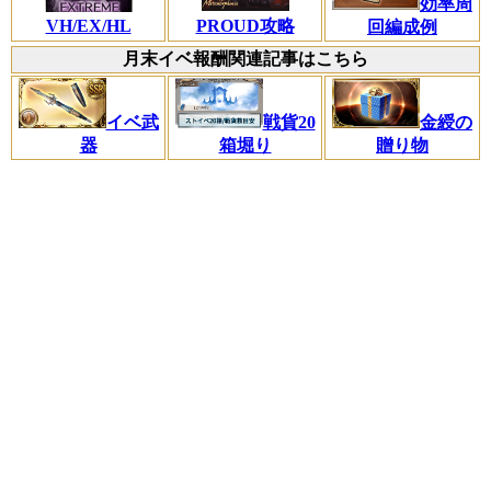
効率周
VH/EX/HL
PROUD攻略
回編成例
月末イベ報酬関連記事はこちら
イベ武
戦貨20
金綬の
器
箱堀り
贈り物