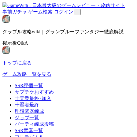
事前ガチャ
ゲーム検索
ログイン
グラブル攻略wiki｜グランブルーファンタジー徹底解説
掲示板Q&A
トップに戻る
ゲーム攻略一覧を見る
SSR評価一覧
サプチケおすすめ
十天衆最終･加入
十賢者最終
理想武器編成
ジョブ一覧
パーティ編成投稿
SSR武器一覧
マルチバトル