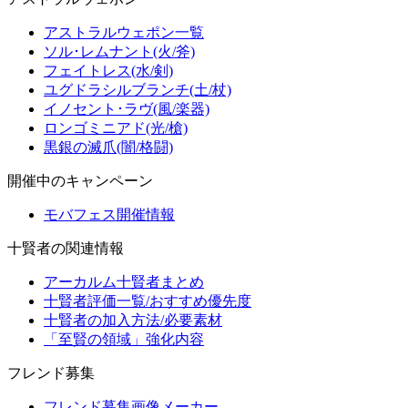
アストラルウェポン一覧
ソル･レムナント(火/斧)
フェイトレス(水/剣)
ユグドラシルブランチ(土/杖)
イノセント･ラヴ(風/楽器)
ロンゴミニアド(光/槍)
黒銀の滅爪(闇/格闘)
開催中のキャンペーン
モバフェス開催情報
十賢者の関連情報
アーカルム十賢者まとめ
十賢者評価一覧/おすすめ優先度
十賢者の加入方法/必要素材
「至賢の領域」強化内容
フレンド募集
フレンド募集画像メーカー