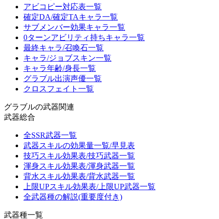
アビコピー対応表一覧
確定DA/確定TAキャラ一覧
サブメンバー効果キャラ一覧
0ターンアビリティ持ちキャラ一覧
最終キャラ/召喚石一覧
キャラ/ジョブスキン一覧
キャラ年齢/身長一覧
グラブル出演声優一覧
クロスフェイト一覧
グラブルの武器関連
武器総合
全SSR武器一覧
武器スキルの効果量一覧/早見表
技巧スキル効果表/技巧武器一覧
渾身スキル効果表/渾身武器一覧
背水スキル効果表/背水武器一覧
上限UPスキル効果表/上限UP武器一覧
全武器種の解説(重要度付き)
武器種一覧