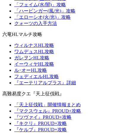
「フェイム(水/闇)」攻略
「ハービンガー(風/光)」攻略
「エローシオ(火/光)」攻略
クォーツの入手方法
六竜HLマルチ攻略
ウィルナスHL攻略
ワムデュスHL攻略
ガレヲンHL攻略
イーウィヤHL攻略
ル･オーHL攻略
フェディエルHL攻略
『エーテリアルプラス』詳細
高難易度クエ『天上征伐戦』
「天上征伐戦」開催情報まとめ
『マクスウェル』PROUD+攻略
『ツヴァイ』PROUD+攻略
『キクリ』PROUD+攻略
『ケルブ』PROUD+攻略