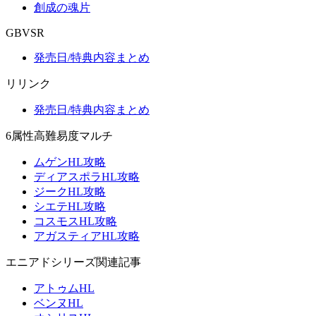
創成の魂片
GBVSR
発売日/特典内容まとめ
リリンク
発売日/特典内容まとめ
6属性高難易度マルチ
ムゲンHL攻略
ディアスポラHL攻略
ジークHL攻略
シエテHL攻略
コスモスHL攻略
アガスティアHL攻略
エニアドシリーズ関連記事
アトゥムHL
ベンヌHL