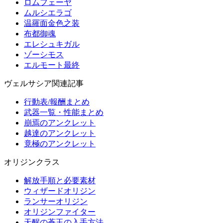
ロムフェーヤ
ムルシエラゴ
温羅面金色之装
布都御魂
エレシュキガル
ゾーシモス
エルモート最終
ヴェルサシア関連記事
行動表/報酬まとめ
武器一覧・性能まとめ
崩焉のアンクレット
越達のアンクレット
竟極のアンクレット
オリジンクラス
解放手順と必要素材
ウィザードオリジン
ランサーオリジン
オリジンファイター
天醒の蒼玉の入手方法