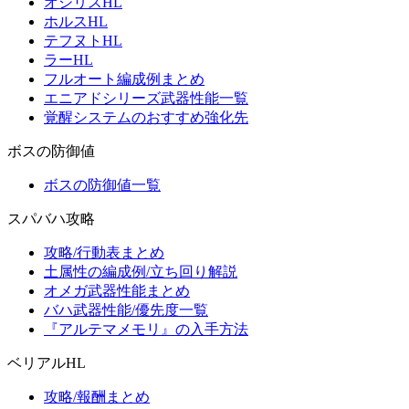
オシリスHL
ホルスHL
テフヌトHL
ラーHL
フルオート編成例まとめ
エニアドシリーズ武器性能一覧
覚醒システムのおすすめ強化先
ボスの防御値
ボスの防御値一覧
スパバハ攻略
攻略/行動表まとめ
土属性の編成例/立ち回り解説
オメガ武器性能まとめ
バハ武器性能/優先度一覧
『アルテマメモリ』の入手方法
ベリアルHL
攻略/報酬まとめ