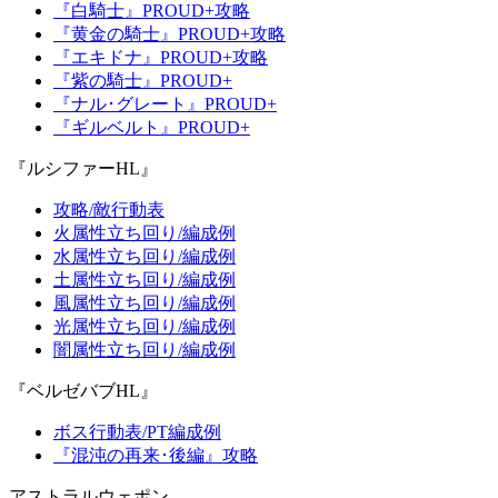
『白騎士』PROUD+攻略
『黄金の騎士』PROUD+攻略
『エキドナ』PROUD+攻略
『紫の騎士』PROUD+
『ナル･グレート』PROUD+
『ギルベルト』PROUD+
『ルシファーHL』
攻略/敵行動表
火属性立ち回り/編成例
水属性立ち回り/編成例
土属性立ち回り/編成例
風属性立ち回り/編成例
光属性立ち回り/編成例
闇属性立ち回り/編成例
『ベルゼバブHL』
ボス行動表/PT編成例
『混沌の再来･後編』攻略
アストラルウェポン