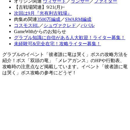
オリジン関連
ウィザード
／
ランサー
／
ファイター
【古戦場関連】9/21(月)~
次回は9月『光有利古戦場』
肉集め関連
3500万編成
／
SWARM編成
コスモスHL
／
シュヴァクレド
／
パパル
GameWithからのお知らせ
グラブル知識に自信がある人大歓迎！ライター募集！
未経験可&完全在宅！攻略ライター募集！
グラブルのイベント「彼者誰に竜は哭く」ボスの攻略方法を
紹介！ボス「双頭の竜」「メレアガンス」のHPや行動表、
攻略時の注意点など掲載しています。イベント「彼者誰に竜
は哭く」ボス攻略の参考にどうぞ！