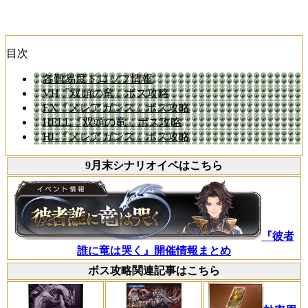
目次
各難易度ドロップ情報
VH『双頭の竜』ボス攻略
EX『メレアガンス』ボス攻略
HELL『双頭の竜』ボス攻略
HL『メレアガンス』ボス攻略
9月末シナリオイベはこちら
『彼者
誰に竜は哭く』開催情報まとめ
ボス攻略関連記事はこちら