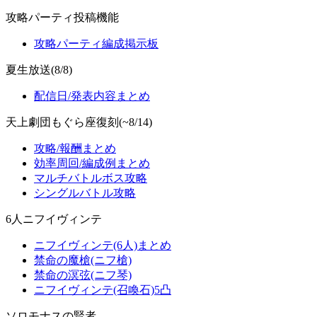
攻略パーティ投稿機能
攻略パーティ編成掲示板
夏生放送(8/8)
配信日/発表内容まとめ
天上劇団もぐら座復刻(~8/14)
攻略/報酬まとめ
効率周回/編成例まとめ
マルチバトルボス攻略
シングルバトル攻略
6人ニフイヴィンテ
ニフイヴィンテ(6人)まとめ
禁命の魔槍(ニフ槍)
禁命の溟弦(ニフ琴)
ニフイヴィンテ(召喚石)5凸
ソロモナスの賢者