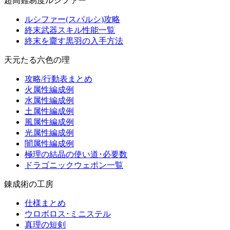
超高難易度ルシファー
ルシファー(スパルシ)攻略
終末武器スキル性能一覧
終末を齎す黒羽の入手方法
天元たる六色の理
攻略/行動表まとめ
火属性編成例
水属性編成例
土属性編成例
風属性編成例
光属性編成例
闇属性編成例
極理の結晶の使い道･必要数
ドラゴニックウェポン一覧
錬成術の工房
仕様まとめ
ウロボロス･ミニステル
真理の短剣