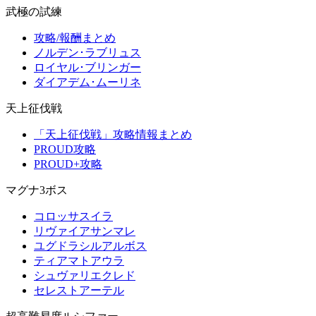
武極の試練
攻略/報酬まとめ
ノルデン･ラブリュス
ロイヤル･ブリンガー
ダイアデム･ムーリネ
天上征伐戦
「天上征伐戦」攻略情報まとめ
PROUD攻略
PROUD+攻略
マグナ3ボス
コロッサスイラ
リヴァイアサンマレ
ユグドラシルアルボス
ティアマトアウラ
シュヴァリエクレド
セレストアーテル