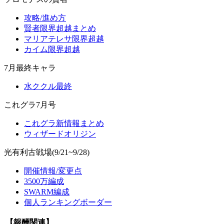
攻略/進め方
賢者限界超越まとめ
マリアテレサ限界超越
カイム限界超越
7月最終キャラ
水ククル最終
これグラ7月号
これグラ新情報まとめ
ウィザードオリジン
光有利古戦場(9/21~9/28)
開催情報/変更点
3500万編成
SWARM編成
個人ランキングボーダー
【報酬関連】