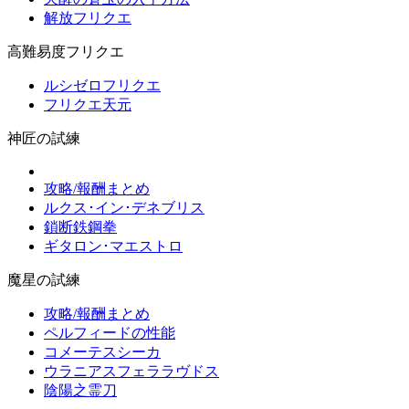
解放フリクエ
高難易度フリクエ
ルシゼロフリクエ
フリクエ天元
神匠の試練
攻略/報酬まとめ
ルクス･イン･デネブリス
鎖断鉄鋼拳
ギタロン･マエストロ
魔星の試練
攻略/報酬まとめ
ペルフィードの性能
コメーテスシーカ
ウラニアスフェララヴドス
陰陽之霊刀