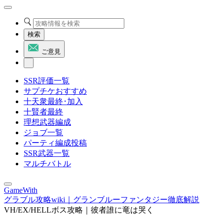
検索
ご意見
SSR評価一覧
サプチケおすすめ
十天衆最終･加入
十賢者最終
理想武器編成
ジョブ一覧
パーティ編成投稿
SSR武器一覧
マルチバトル
GameWith
グラブル攻略wiki｜グランブルーファンタジー徹底解説
VH/EX/HELLボス攻略｜彼者誰に竜は哭く