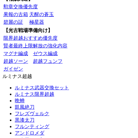
勲章交換優先度
果報の古箱
天醒の蒼玉
碧麗の証
極星器
【光古戦場準備向け】
限界超越おすすめ優先度
賢者最終上限解放の強化内容
マグナ編成
ゼウス編成
超越ソーン
超越フュンフ
ガイゼン
ルミナス超越
ルミナス武器交換セット
ルミナス限界超越
晩蝉
凱風絶刀
フレズヴェルク
黒漆太刀
フルンティング
アンドロメダ