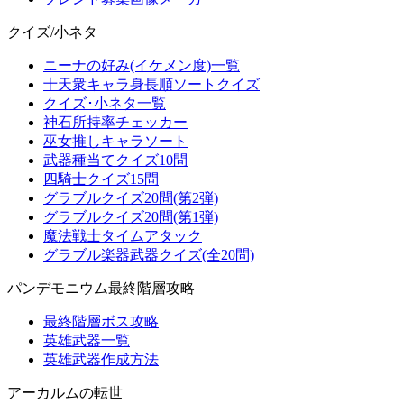
クイズ/小ネタ
ニーナの好み(イケメン度)一覧
十天衆キャラ身長順ソートクイズ
クイズ･小ネタ一覧
神石所持率チェッカー
巫女推しキャラソート
武器種当てクイズ10問
四騎士クイズ15問
グラブルクイズ20問(第2弾)
グラブルクイズ20問(第1弾)
魔法戦士タイムアタック
グラブル楽器武器クイズ(全20問)
パンデモニウム最終階層攻略
最終階層ボス攻略
英雄武器一覧
英雄武器作成方法
アーカルムの転世