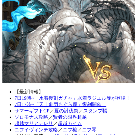
【最新情報】
7日19時~「水着復刻ガチャ」水着ラジエル等が登場！
7日17時~「天上劇団もぐら座」復刻開催！
サマーギフトCP
／
夏の討伐祭
／
スタンプ帳
ソロモナス攻略
／
賢者の限界超越
超越マリアテレサ
／
超越カイム
ニフイヴィンテ攻略
／
ニフ槍
／
ニフ琴