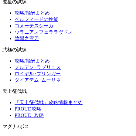
魔星の試練
攻略/報酬まとめ
ペルフィードの性能
コメーテスシーカ
ウラニアスフェララヴドス
陰陽之霊刀
武極の試練
攻略/報酬まとめ
ノルデン･ラブリュス
ロイヤル･ブリンガー
ダイアデム･ムーリネ
天上征伐戦
「天上征伐戦」攻略情報まとめ
PROUD攻略
PROUD+攻略
マグナ3ボス