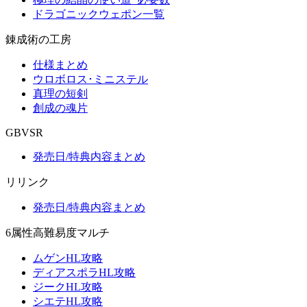
ドラゴニックウェポン一覧
錬成術の工房
仕様まとめ
ウロボロス･ミニステル
真理の短剣
創成の魂片
GBVSR
発売日/特典内容まとめ
リリンク
発売日/特典内容まとめ
6属性高難易度マルチ
ムゲンHL攻略
ディアスポラHL攻略
ジークHL攻略
シエテHL攻略