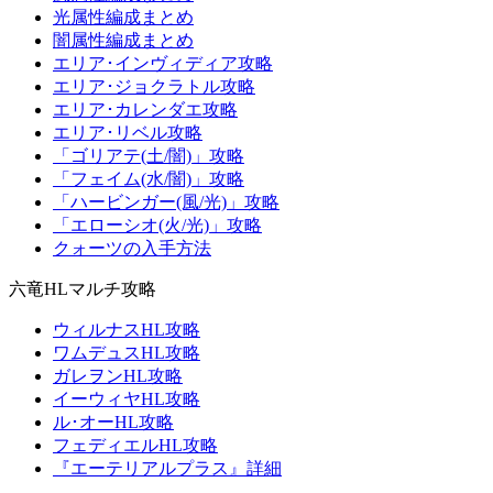
光属性編成まとめ
闇属性編成まとめ
エリア･インヴィディア攻略
エリア･ジョクラトル攻略
エリア･カレンダエ攻略
エリア･リベル攻略
「ゴリアテ(土/闇)」攻略
「フェイム(水/闇)」攻略
「ハービンガー(風/光)」攻略
「エローシオ(火/光)」攻略
クォーツの入手方法
六竜HLマルチ攻略
ウィルナスHL攻略
ワムデュスHL攻略
ガレヲンHL攻略
イーウィヤHL攻略
ル･オーHL攻略
フェディエルHL攻略
『エーテリアルプラス』詳細