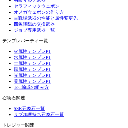
召喚マルチ武器
セラフィックウェポン
オメガウェポンの作り方
古戦場武器の性能と属性変更先
四象降臨の交換武器
ジョブ専用武器一覧
テンプレパーティ一覧
火属性テンプレPT
水属性テンプレPT
土属性テンプレPT
風属性テンプレPT
光属性テンプレPT
闇属性テンプレPT
ToT編成の組み方
召喚石関連
SSR召喚石一覧
サブ加護持ち召喚石一覧
トレジャー関連