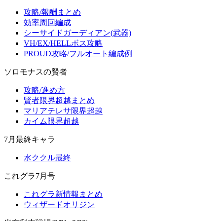
攻略/報酬まとめ
効率周回編成
シーサイドガーディアン(武器)
VH/EX/HELLボス攻略
PROUD攻略/フルオート編成例
ソロモナスの賢者
攻略/進め方
賢者限界超越まとめ
マリアテレサ限界超越
カイム限界超越
7月最終キャラ
水ククル最終
これグラ7月号
これグラ新情報まとめ
ウィザードオリジン