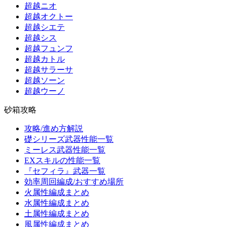
超越ニオ
超越オクトー
超越シエテ
超越シス
超越フュンフ
超越カトル
超越サラーサ
超越ソーン
超越ウーノ
砂箱攻略
攻略/進め方解説
礎シリーズ武器性能一覧
ミーレス武器性能一覧
EXスキルの性能一覧
『セフィラ』武器一覧
効率周回編成/おすすめ場所
火属性編成まとめ
水属性編成まとめ
土属性編成まとめ
風属性編成まとめ