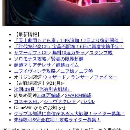
【最新情報】
「天上劇団もぐら座」TIPS追加！7日より復刻開催！
「討伐祭記念CP」宝晶石配布！6日に再度実施予定！
サマーギフトCP
／
無料10連ガチャ
／
スタンプ帳
ソロモナス攻略
／
賢者の限界超越
超越マリアテレサ
／
超越カイム
ニフイヴィンテ攻略
／
ニフ槍
／
ニフ琴
オリジン関連
ウィザード
／
ランサー
／
ファイター
【古戦場関連】9/21(月)~
次回は9月『光有利古戦場』
肉集め関連
3500万編成
／
SWARM編成
コスモスHL
／
シュヴァクレド
／
パパル
GameWithからのお知らせ
グラブル知識に自信がある人大歓迎！ライター募集！
未経験可&完全在宅！攻略ライター募集！