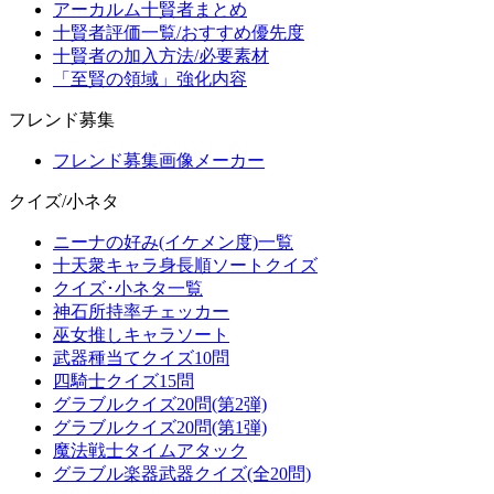
アーカルム十賢者まとめ
十賢者評価一覧/おすすめ優先度
十賢者の加入方法/必要素材
「至賢の領域」強化内容
フレンド募集
フレンド募集画像メーカー
クイズ/小ネタ
ニーナの好み(イケメン度)一覧
十天衆キャラ身長順ソートクイズ
クイズ･小ネタ一覧
神石所持率チェッカー
巫女推しキャラソート
武器種当てクイズ10問
四騎士クイズ15問
グラブルクイズ20問(第2弾)
グラブルクイズ20問(第1弾)
魔法戦士タイムアタック
グラブル楽器武器クイズ(全20問)