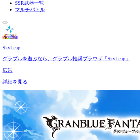
SSR武器一覧
マルチバトル
SkyLeap
グラブルを遊ぶなら、グラブル推奨ブラウザ「SkyLeap」
広告
詳細を見る