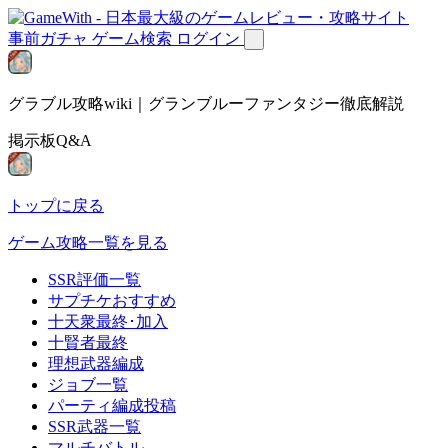
事前ガチャ
ゲーム検索
ログイン
グラブル攻略wiki｜グランブルーファンタジー徹底解説
掲示板Q&A
トップに戻る
ゲーム攻略一覧を見る
SSR評価一覧
サプチケおすすめ
十天衆最終･加入
十賢者最終
理想武器編成
ジョブ一覧
パーティ編成投稿
SSR武器一覧
マルチバトル