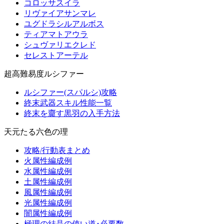
コロッサスイラ
リヴァイアサンマレ
ユグドラシルアルボス
ティアマトアウラ
シュヴァリエクレド
セレストアーテル
超高難易度ルシファー
ルシファー(スパルシ)攻略
終末武器スキル性能一覧
終末を齎す黒羽の入手方法
天元たる六色の理
攻略/行動表まとめ
火属性編成例
水属性編成例
土属性編成例
風属性編成例
光属性編成例
闇属性編成例
極理の結晶の使い道･必要数