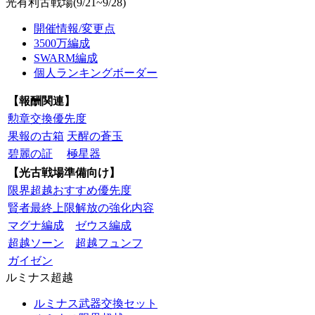
光有利古戦場(9/21~9/28)
開催情報/変更点
3500万編成
SWARM編成
個人ランキングボーダー
【報酬関連】
勲章交換優先度
果報の古箱
天醒の蒼玉
碧麗の証
極星器
【光古戦場準備向け】
限界超越おすすめ優先度
賢者最終上限解放の強化内容
マグナ編成
ゼウス編成
超越ソーン
超越フュンフ
ガイゼン
ルミナス超越
ルミナス武器交換セット