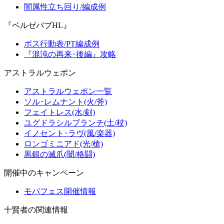
闇属性立ち回り/編成例
『ベルゼバブHL』
ボス行動表/PT編成例
『混沌の再来･後編』攻略
アストラルウェポン
アストラルウェポン一覧
ソル･レムナント(火/斧)
フェイトレス(水/剣)
ユグドラシルブランチ(土/杖)
イノセント･ラヴ(風/楽器)
ロンゴミニアド(光/槍)
黒銀の滅爪(闇/格闘)
開催中のキャンペーン
モバフェス開催情報
十賢者の関連情報