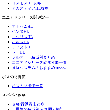
コスモスHL攻略
アガスティアHL攻略
エニアドシリーズ関連記事
アトゥムHL
ベンヌHL
オシリスHL
ホルスHL
テフヌトHL
ラーHL
フルオート編成例まとめ
エニアドシリーズ武器性能一覧
覚醒システムのおすすめ強化先
ボスの防御値
ボスの防御値一覧
スパバハ攻略
攻略/行動表まとめ
土属性の編成例/立ち回り解説