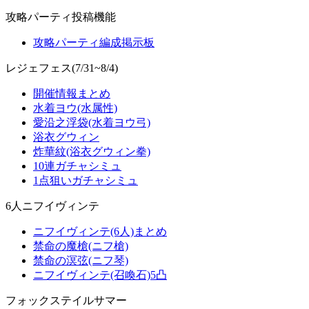
攻略パーティ投稿機能
攻略パーティ編成掲示板
レジェフェス(7/31~8/4)
開催情報まとめ
水着ヨウ(水属性)
愛沿之浮袋(水着ヨウ弓)
浴衣グウィン
炸華紋(浴衣グウィン拳)
10連ガチャシミュ
1点狙いガチャシミュ
6人ニフイヴィンテ
ニフイヴィンテ(6人)まとめ
禁命の魔槍(ニフ槍)
禁命の溟弦(ニフ琴)
ニフイヴィンテ(召喚石)5凸
フォックステイルサマー