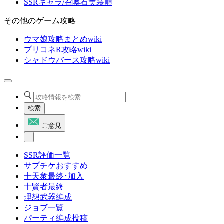
SSRキャラ/召喚石実装順
その他のゲーム攻略
ウマ娘攻略まとめwiki
プリコネR攻略wiki
シャドウバース攻略wiki
検索
ご意見
SSR評価一覧
サプチケおすすめ
十天衆最終･加入
十賢者最終
理想武器編成
ジョブ一覧
パーティ編成投稿