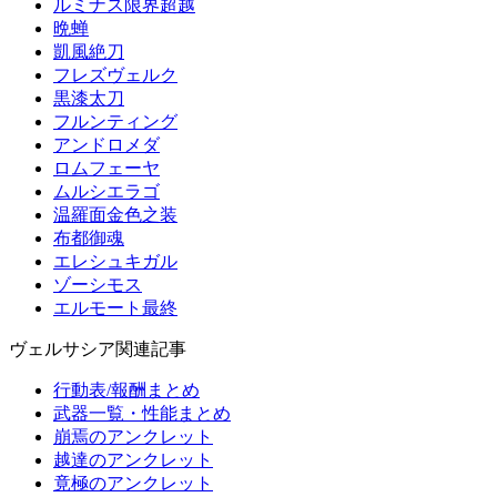
ルミナス限界超越
晩蝉
凱風絶刀
フレズヴェルク
黒漆太刀
フルンティング
アンドロメダ
ロムフェーヤ
ムルシエラゴ
温羅面金色之装
布都御魂
エレシュキガル
ゾーシモス
エルモート最終
ヴェルサシア関連記事
行動表/報酬まとめ
武器一覧・性能まとめ
崩焉のアンクレット
越達のアンクレット
竟極のアンクレット