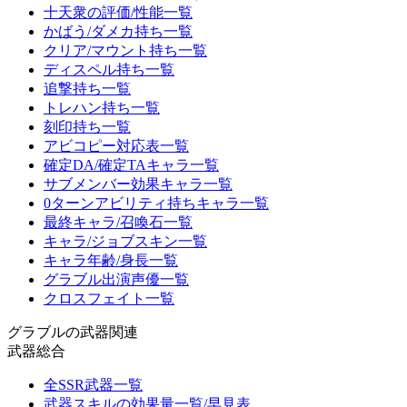
十天衆の評価/性能一覧
かばう/ダメカ持ち一覧
クリア/マウント持ち一覧
ディスペル持ち一覧
追撃持ち一覧
トレハン持ち一覧
刻印持ち一覧
アビコピー対応表一覧
確定DA/確定TAキャラ一覧
サブメンバー効果キャラ一覧
0ターンアビリティ持ちキャラ一覧
最終キャラ/召喚石一覧
キャラ/ジョブスキン一覧
キャラ年齢/身長一覧
グラブル出演声優一覧
クロスフェイト一覧
グラブルの武器関連
武器総合
全SSR武器一覧
武器スキルの効果量一覧/早見表