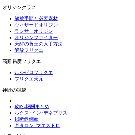
オリジンクラス
解放手順と必要素材
ウィザードオリジン
ランサーオリジン
オリジンファイター
天醒の蒼玉の入手方法
解放フリクエ
高難易度フリクエ
ルシゼロフリクエ
フリクエ天元
神匠の試練
攻略/報酬まとめ
ルクス･イン･デネブリス
鎖断鉄鋼拳
ギタロン･マエストロ