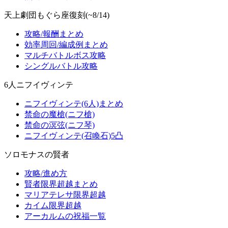
天上劇団もぐら座復刻(~8/14)
攻略/報酬まとめ
効率周回/編成例まとめ
マルチバトルボス攻略
シングルバトル攻略
6人ニフイヴィンテ
ニフイヴィンテ(6人)まとめ
禁命の魔槍(ニフ槍)
禁命の溟弦(ニフ琴)
ニフイヴィンテ(召喚石)5凸
ソロモナスの賢者
攻略/進め方
賢者限界超越まとめ
マリアテレサ限界超越
カイム限界超越
アーカルムの祝福一覧