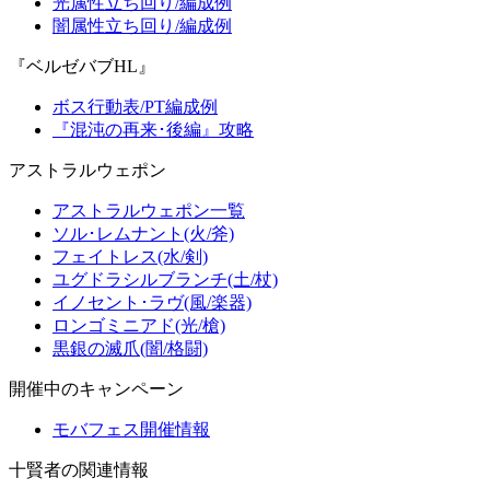
光属性立ち回り/編成例
闇属性立ち回り/編成例
『ベルゼバブHL』
ボス行動表/PT編成例
『混沌の再来･後編』攻略
アストラルウェポン
アストラルウェポン一覧
ソル･レムナント(火/斧)
フェイトレス(水/剣)
ユグドラシルブランチ(土/杖)
イノセント･ラヴ(風/楽器)
ロンゴミニアド(光/槍)
黒銀の滅爪(闇/格闘)
開催中のキャンペーン
モバフェス開催情報
十賢者の関連情報