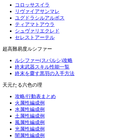
コロッサスイラ
リヴァイアサンマレ
ユグドラシルアルボス
ティアマトアウラ
シュヴァリエクレド
セレストアーテル
超高難易度ルシファー
ルシファー(スパルシ)攻略
終末武器スキル性能一覧
終末を齎す黒羽の入手方法
天元たる六色の理
攻略/行動表まとめ
火属性編成例
水属性編成例
土属性編成例
風属性編成例
光属性編成例
闇属性編成例