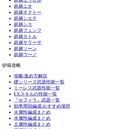
超越エッセル
超越ニオ
超越オクトー
超越シエテ
超越シス
超越フュンフ
超越カトル
超越サラーサ
超越ソーン
超越ウーノ
砂箱攻略
攻略/進め方解説
礎シリーズ武器性能一覧
ミーレス武器性能一覧
EXスキルの性能一覧
『セフィラ』武器一覧
効率周回編成/おすすめ場所
火属性編成まとめ
水属性編成まとめ
土属性編成まとめ