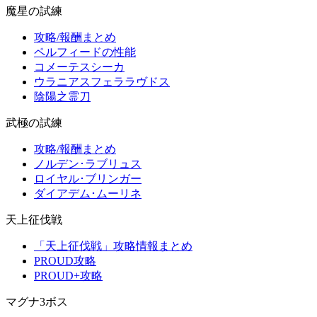
魔星の試練
攻略/報酬まとめ
ペルフィードの性能
コメーテスシーカ
ウラニアスフェララヴドス
陰陽之霊刀
武極の試練
攻略/報酬まとめ
ノルデン･ラブリュス
ロイヤル･ブリンガー
ダイアデム･ムーリネ
天上征伐戦
「天上征伐戦」攻略情報まとめ
PROUD攻略
PROUD+攻略
マグナ3ボス