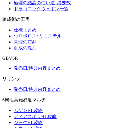
極理の結晶の使い道･必要数
ドラゴニックウェポン一覧
錬成術の工房
仕様まとめ
ウロボロス･ミニステル
真理の短剣
創成の魂片
GBVSR
発売日/特典内容まとめ
リリンク
発売日/特典内容まとめ
6属性高難易度マルチ
ムゲンHL攻略
ディアスポラHL攻略
ジークHL攻略