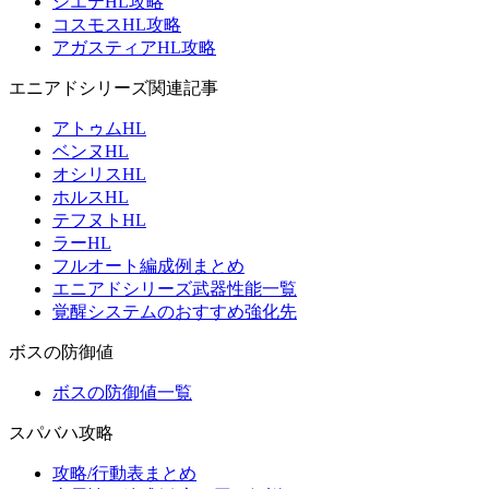
シエテHL攻略
コスモスHL攻略
アガスティアHL攻略
エニアドシリーズ関連記事
アトゥムHL
ベンヌHL
オシリスHL
ホルスHL
テフヌトHL
ラーHL
フルオート編成例まとめ
エニアドシリーズ武器性能一覧
覚醒システムのおすすめ強化先
ボスの防御値
ボスの防御値一覧
スパバハ攻略
攻略/行動表まとめ