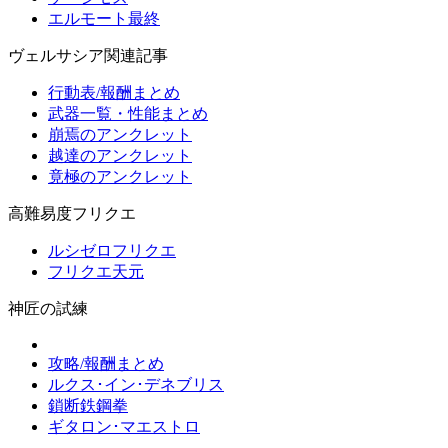
エルモート最終
ヴェルサシア関連記事
行動表/報酬まとめ
武器一覧・性能まとめ
崩焉のアンクレット
越達のアンクレット
竟極のアンクレット
高難易度フリクエ
ルシゼロフリクエ
フリクエ天元
神匠の試練
攻略/報酬まとめ
ルクス･イン･デネブリス
鎖断鉄鋼拳
ギタロン･マエストロ