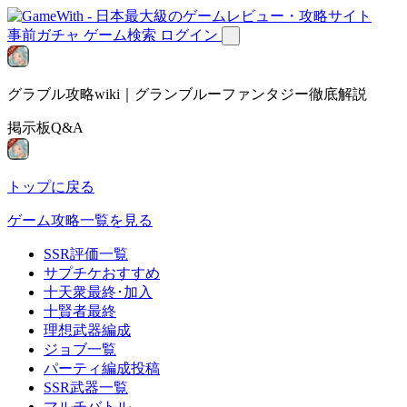
事前ガチャ
ゲーム検索
ログイン
グラブル攻略wiki｜グランブルーファンタジー徹底解説
掲示板Q&A
トップに戻る
ゲーム攻略一覧を見る
SSR評価一覧
サプチケおすすめ
十天衆最終･加入
十賢者最終
理想武器編成
ジョブ一覧
パーティ編成投稿
SSR武器一覧
マルチバトル