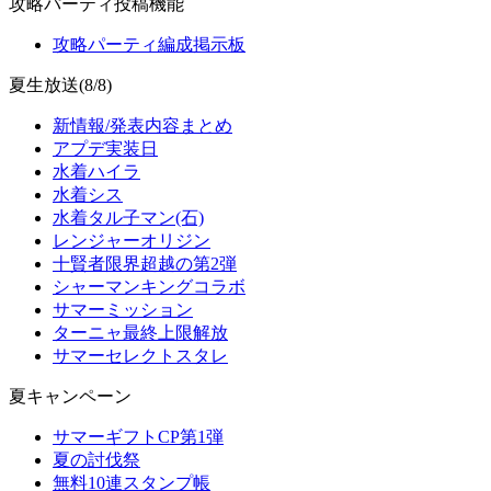
攻略パーティ投稿機能
攻略パーティ編成掲示板
夏生放送(8/8)
新情報/発表内容まとめ
アプデ実装日
水着ハイラ
水着シス
水着タル子マン(石)
レンジャーオリジン
十賢者限界超越の第2弾
シャーマンキングコラボ
サマーミッション
ターニャ最終上限解放
サマーセレクトスタレ
夏キャンペーン
サマーギフトCP第1弾
夏の討伐祭
無料10連スタンプ帳