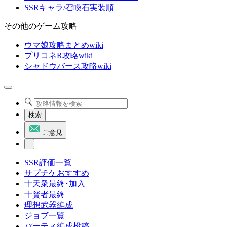
SSRキャラ/召喚石実装順
その他のゲーム攻略
ウマ娘攻略まとめwiki
プリコネR攻略wiki
シャドウバース攻略wiki
検索
ご意見
SSR評価一覧
サプチケおすすめ
十天衆最終･加入
十賢者最終
理想武器編成
ジョブ一覧
パーティ編成投稿