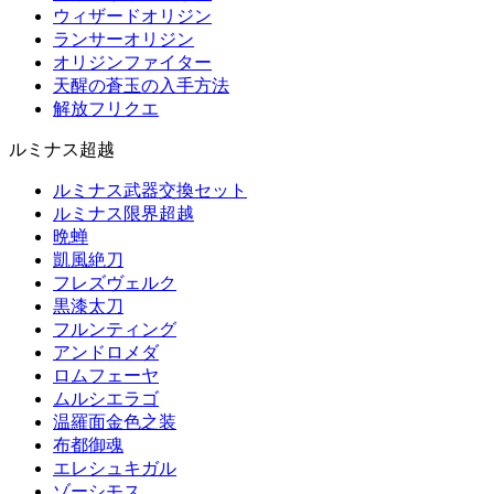
ウィザードオリジン
ランサーオリジン
オリジンファイター
天醒の蒼玉の入手方法
解放フリクエ
ルミナス超越
ルミナス武器交換セット
ルミナス限界超越
晩蝉
凱風絶刀
フレズヴェルク
黒漆太刀
フルンティング
アンドロメダ
ロムフェーヤ
ムルシエラゴ
温羅面金色之装
布都御魂
エレシュキガル
ゾーシモス