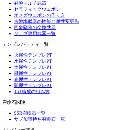
召喚マルチ武器
セラフィックウェポン
オメガウェポンの作り方
古戦場武器の性能と属性変更先
四象降臨の交換武器
ジョブ専用武器一覧
テンプレパーティ一覧
火属性テンプレPT
水属性テンプレPT
土属性テンプレPT
風属性テンプレPT
光属性テンプレPT
闇属性テンプレPT
ToT編成の組み方
召喚石関連
SSR召喚石一覧
サブ加護持ち召喚石一覧
トレジャー関連