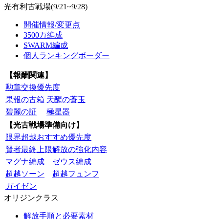
光有利古戦場(9/21~9/28)
開催情報/変更点
3500万編成
SWARM編成
個人ランキングボーダー
【報酬関連】
勲章交換優先度
果報の古箱
天醒の蒼玉
碧麗の証
極星器
【光古戦場準備向け】
限界超越おすすめ優先度
賢者最終上限解放の強化内容
マグナ編成
ゼウス編成
超越ソーン
超越フュンフ
ガイゼン
オリジンクラス
解放手順と必要素材