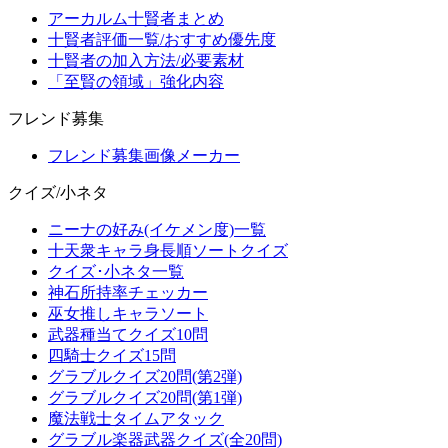
アーカルム十賢者まとめ
十賢者評価一覧/おすすめ優先度
十賢者の加入方法/必要素材
「至賢の領域」強化内容
フレンド募集
フレンド募集画像メーカー
クイズ/小ネタ
ニーナの好み(イケメン度)一覧
十天衆キャラ身長順ソートクイズ
クイズ･小ネタ一覧
神石所持率チェッカー
巫女推しキャラソート
武器種当てクイズ10問
四騎士クイズ15問
グラブルクイズ20問(第2弾)
グラブルクイズ20問(第1弾)
魔法戦士タイムアタック
グラブル楽器武器クイズ(全20問)