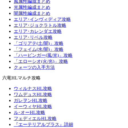
風属性編成まとめ
光属性編成まとめ
闇属性編成まとめ
エリア･インヴィディア攻略
エリア･ジョクラトル攻略
エリア･カレンダエ攻略
エリア･リベル攻略
「ゴリアテ(土/闇)」攻略
「フェイム(水/闇)」攻略
「ハービンガー(風/光)」攻略
「エローシオ(火/光)」攻略
クォーツの入手方法
六竜HLマルチ攻略
ウィルナスHL攻略
ワムデュスHL攻略
ガレヲンHL攻略
イーウィヤHL攻略
ル･オーHL攻略
フェディエルHL攻略
『エーテリアルプラス』詳細