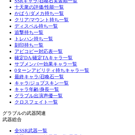
SSRキャラ/召喚石実装順一覧
十天衆の評価/性能一覧
かばう/ダメカ持ち一覧
クリア/マウント持ち一覧
ディスペル持ち一覧
追撃持ち一覧
トレハン持ち一覧
刻印持ち一覧
アビコピー対応表一覧
確定DA/確定TAキャラ一覧
サブメンバー効果キャラ一覧
0ターンアビリティ持ちキャラ一覧
最終キャラ/召喚石一覧
キャラ/ジョブスキン一覧
キャラ年齢/身長一覧
グラブル出演声優一覧
クロスフェイト一覧
グラブルの武器関連
武器総合
全SSR武器一覧