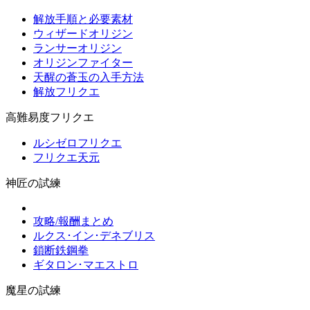
解放手順と必要素材
ウィザードオリジン
ランサーオリジン
オリジンファイター
天醒の蒼玉の入手方法
解放フリクエ
高難易度フリクエ
ルシゼロフリクエ
フリクエ天元
神匠の試練
攻略/報酬まとめ
ルクス･イン･デネブリス
鎖断鉄鋼拳
ギタロン･マエストロ
魔星の試練