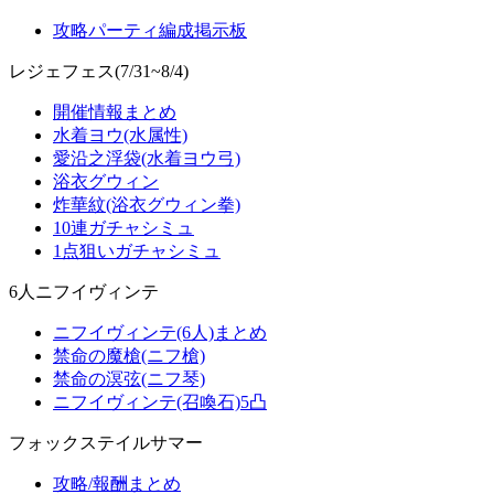
攻略パーティ編成掲示板
レジェフェス(7/31~8/4)
開催情報まとめ
水着ヨウ(水属性)
愛沿之浮袋(水着ヨウ弓)
浴衣グウィン
炸華紋(浴衣グウィン拳)
10連ガチャシミュ
1点狙いガチャシミュ
6人ニフイヴィンテ
ニフイヴィンテ(6人)まとめ
禁命の魔槍(ニフ槍)
禁命の溟弦(ニフ琴)
ニフイヴィンテ(召喚石)5凸
フォックステイルサマー
攻略/報酬まとめ