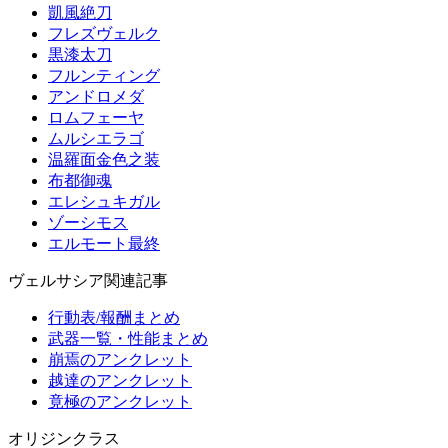
凱風絶刀
フレズヴェルク
黒漆太刀
フルンティング
アンドロメダ
ロムフェーヤ
ムルシエラゴ
温羅面金色之装
布都御魂
エレシュキガル
ゾーシモス
エルモート最終
ヴェルサシア関連記事
行動表/報酬まとめ
武器一覧・性能まとめ
崩焉のアンクレット
越達のアンクレット
竟極のアンクレット
オリジンクラス