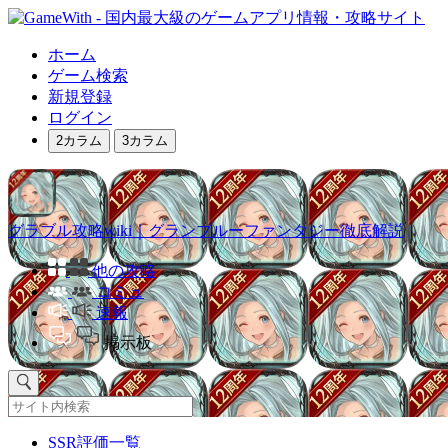
ホーム
ゲーム検索
新規登録
ログイン
2カラム
3カラム
グラブル攻略wiki｜グランブルーファンタジー徹底解説
他の攻略
コミュ
速報
掲示板
SSR評価一覧