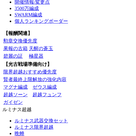
開催情報/変更点
3500万編成
SWARM編成
個人ランキングボーダー
【報酬関連】
勲章交換優先度
果報の古箱
天醒の蒼玉
碧麗の証
極星器
【光古戦場準備向け】
限界超越おすすめ優先度
賢者最終上限解放の強化内容
マグナ編成
ゼウス編成
超越ソーン
超越フュンフ
ガイゼン
ルミナス超越
ルミナス武器交換セット
ルミナス限界超越
晩蝉