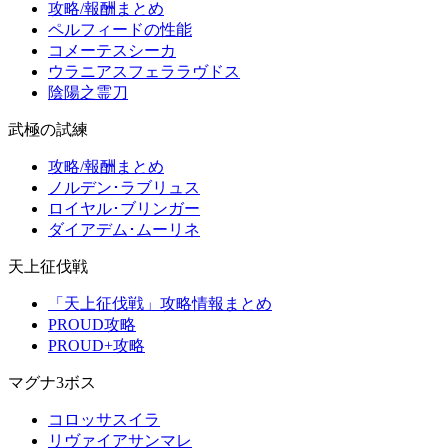
攻略/報酬まとめ
ペルフィードの性能
コメーテスシーカ
ウラニアスフェララヴドス
陰陽之霊刀
武極の試練
攻略/報酬まとめ
ノルデン･ラブリュス
ロイヤル･ブリンガー
ダイアデム･ムーリネ
天上征伐戦
「天上征伐戦」攻略情報まとめ
PROUD攻略
PROUD+攻略
マグナ3ボス
コロッサスイラ
リヴァイアサンマレ