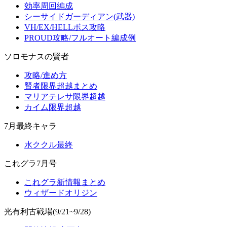
効率周回編成
シーサイドガーディアン(武器)
VH/EX/HELLボス攻略
PROUD攻略/フルオート編成例
ソロモナスの賢者
攻略/進め方
賢者限界超越まとめ
マリアテレサ限界超越
カイム限界超越
7月最終キャラ
水ククル最終
これグラ7月号
これグラ新情報まとめ
ウィザードオリジン
光有利古戦場(9/21~9/28)