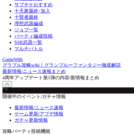
サプチケおすすめ
十天衆最終･加入
十賢者最終
理想武器編成
ジョブ一覧
パーティ編成投稿
SSR武器一覧
マルチバトル
GameWith
グラブル攻略wiki｜グランブルーファンタジー徹底解説
最新情報/ニュース速報まとめ
4周年アップデート第1弾の内容/新情報まとめ
攻略 メニュー
開催中のイベント/ガチャ情報
最新情報/ニュース速報
ゲーム更新/アプデ情報
ガチャ更新情報
攻略パーティ投稿機能