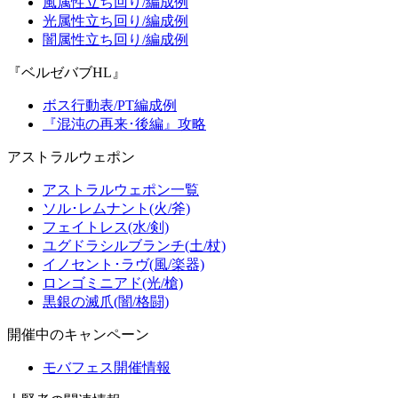
風属性立ち回り/編成例
光属性立ち回り/編成例
闇属性立ち回り/編成例
『ベルゼバブHL』
ボス行動表/PT編成例
『混沌の再来･後編』攻略
アストラルウェポン
アストラルウェポン一覧
ソル･レムナント(火/斧)
フェイトレス(水/剣)
ユグドラシルブランチ(土/杖)
イノセント･ラヴ(風/楽器)
ロンゴミニアド(光/槍)
黒銀の滅爪(闇/格闘)
開催中のキャンペーン
モバフェス開催情報