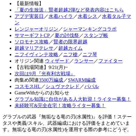
【最新情報】
「夏の生放送」賢者超越2弾など発表内容はこちら
アプデ実装日
／
水着ハイラ
／
水着シス
／
水着タル子マ
ン
レンジャーオリジン
／
シャーマンキングコラボ
サマーギフトCP
／
夏の討伐祭
／
スタンプ帳
ソロモナス攻略
／
賢者の限界超越
超越マリアテレサ
／
超越カイム
ニフイヴィンテ攻略
／
ニフ槍
／
ニフ琴
オリジン関連
ウィザード
／
ランサー
／
ファイター
【古戦場関連】9/21(月)~
次回は9月『光有利古戦場』
肉集め関連
3500万編成
／
SWARM編成
コスモスHL
／
シュヴァクレド
／
パパル
GameWithからのお知らせ
グラブル知識に自信がある人大歓迎！ライター募集！
未経験可&完全在宅！攻略ライター募集！
グラブルの武器『無垢なる竜の刃(水属性)』を評価！ステー
タスや奥義/スキル、武器編成における評価をまとめていま
す。無垢なる竜の刃(水属性)を運用する際の参考にどうぞ。