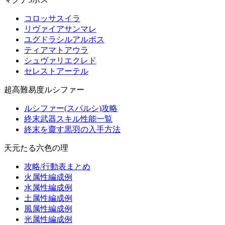
コロッサスイラ
リヴァイアサンマレ
ユグドラシルアルボス
ティアマトアウラ
シュヴァリエクレド
セレストアーテル
超高難易度ルシファー
ルシファー(スパルシ)攻略
終末武器スキル性能一覧
終末を齎す黒羽の入手方法
天元たる六色の理
攻略/行動表まとめ
火属性編成例
水属性編成例
土属性編成例
風属性編成例
光属性編成例