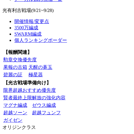
光有利古戦場(9/21~9/28)
開催情報/変更点
3500万編成
SWARM編成
個人ランキングボーダー
【報酬関連】
勲章交換優先度
果報の古箱
天醒の蒼玉
碧麗の証
極星器
【光古戦場準備向け】
限界超越おすすめ優先度
賢者最終上限解放の強化内容
マグナ編成
ゼウス編成
超越ソーン
超越フュンフ
ガイゼン
オリジンクラス