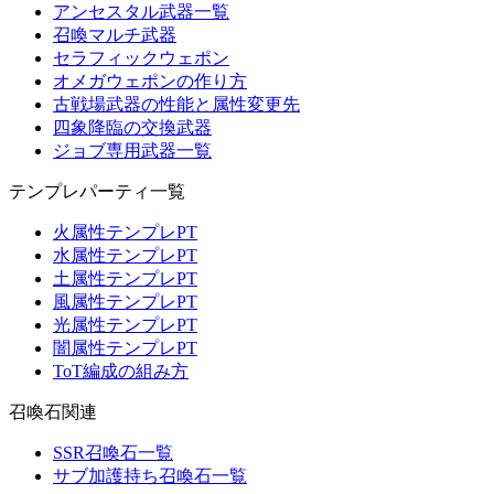
アンセスタル武器一覧
召喚マルチ武器
セラフィックウェポン
オメガウェポンの作り方
古戦場武器の性能と属性変更先
四象降臨の交換武器
ジョブ専用武器一覧
テンプレパーティ一覧
火属性テンプレPT
水属性テンプレPT
土属性テンプレPT
風属性テンプレPT
光属性テンプレPT
闇属性テンプレPT
ToT編成の組み方
召喚石関連
SSR召喚石一覧
サブ加護持ち召喚石一覧