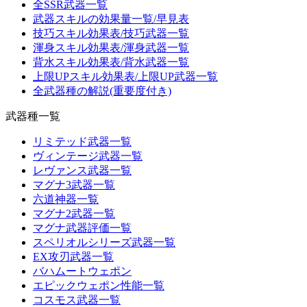
全SSR武器一覧
武器スキルの効果量一覧/早見表
技巧スキル効果表/技巧武器一覧
渾身スキル効果表/渾身武器一覧
背水スキル効果表/背水武器一覧
上限UPスキル効果表/上限UP武器一覧
全武器種の解説(重要度付き)
武器種一覧
リミテッド武器一覧
ヴィンテージ武器一覧
レヴァンス武器一覧
マグナ3武器一覧
六道神器一覧
マグナ2武器一覧
マグナ武器評価一覧
スペリオルシリーズ武器一覧
EX攻刃武器一覧
バハムートウェポン
エピックウェポン性能一覧
コスモス武器一覧