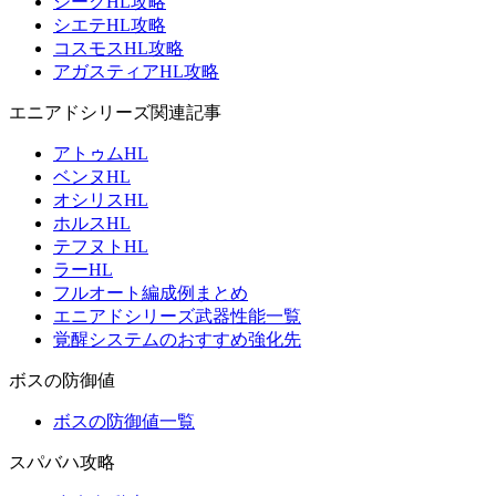
ジークHL攻略
シエテHL攻略
コスモスHL攻略
アガスティアHL攻略
エニアドシリーズ関連記事
アトゥムHL
ベンヌHL
オシリスHL
ホルスHL
テフヌトHL
ラーHL
フルオート編成例まとめ
エニアドシリーズ武器性能一覧
覚醒システムのおすすめ強化先
ボスの防御値
ボスの防御値一覧
スパバハ攻略