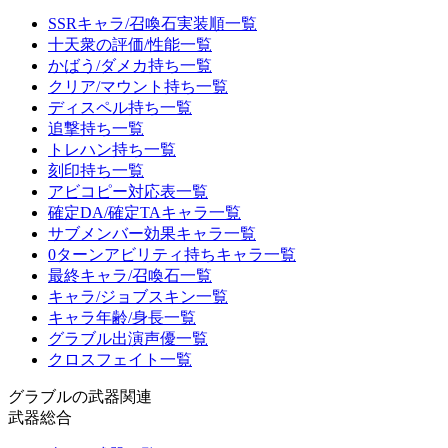
SSRキャラ/召喚石実装順一覧
十天衆の評価/性能一覧
かばう/ダメカ持ち一覧
クリア/マウント持ち一覧
ディスペル持ち一覧
追撃持ち一覧
トレハン持ち一覧
刻印持ち一覧
アビコピー対応表一覧
確定DA/確定TAキャラ一覧
サブメンバー効果キャラ一覧
0ターンアビリティ持ちキャラ一覧
最終キャラ/召喚石一覧
キャラ/ジョブスキン一覧
キャラ年齢/身長一覧
グラブル出演声優一覧
クロスフェイト一覧
グラブルの武器関連
武器総合