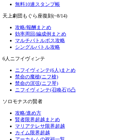
無料10連スタンプ帳
天上劇団もぐら座復刻(~8/14)
攻略/報酬まとめ
効率周回/編成例まとめ
マルチバトルボス攻略
シングルバトル攻略
6人ニフイヴィンテ
ニフイヴィンテ(6人)まとめ
禁命の魔槍(ニフ槍)
禁命の溟弦(ニフ琴)
ニフイヴィンテ(召喚石)5凸
ソロモナスの賢者
攻略/進め方
賢者限界超越まとめ
マリアテレサ限界超越
カイム限界超越
アーカルムの祝福一覧