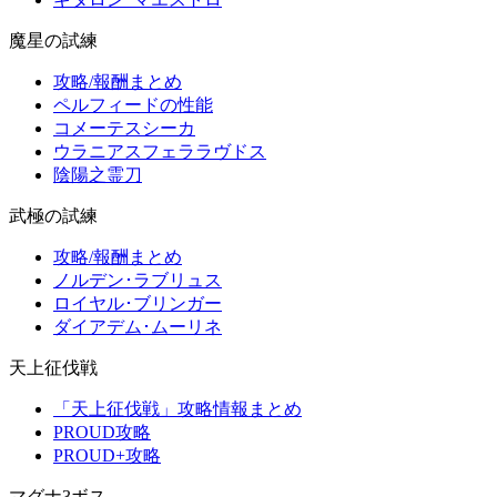
魔星の試練
攻略/報酬まとめ
ペルフィードの性能
コメーテスシーカ
ウラニアスフェララヴドス
陰陽之霊刀
武極の試練
攻略/報酬まとめ
ノルデン･ラブリュス
ロイヤル･ブリンガー
ダイアデム･ムーリネ
天上征伐戦
「天上征伐戦」攻略情報まとめ
PROUD攻略
PROUD+攻略
マグナ3ボス