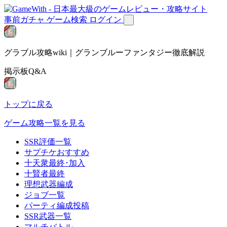
事前ガチャ
ゲーム検索
ログイン
グラブル攻略wiki｜グランブルーファンタジー徹底解説
掲示板Q&A
トップに戻る
ゲーム攻略一覧を見る
SSR評価一覧
サプチケおすすめ
十天衆最終･加入
十賢者最終
理想武器編成
ジョブ一覧
パーティ編成投稿
SSR武器一覧
マルチバトル