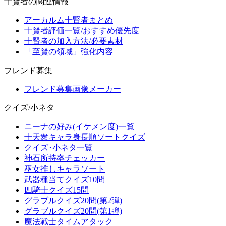
十賢者の関連情報
アーカルム十賢者まとめ
十賢者評価一覧/おすすめ優先度
十賢者の加入方法/必要素材
「至賢の領域」強化内容
フレンド募集
フレンド募集画像メーカー
クイズ/小ネタ
ニーナの好み(イケメン度)一覧
十天衆キャラ身長順ソートクイズ
クイズ･小ネタ一覧
神石所持率チェッカー
巫女推しキャラソート
武器種当てクイズ10問
四騎士クイズ15問
グラブルクイズ20問(第2弾)
グラブルクイズ20問(第1弾)
魔法戦士タイムアタック