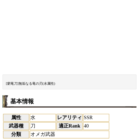
[窮竜刀]無垢なる竜の刃(水属性)
基本情報
属性
水
レアリティ
SSR
武器種
刀
適正Rank
40
分類
オメガ武器