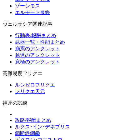
ゾーシモス
エルモート最終
ヴェルサシア関連記事
行動表/報酬まとめ
武器一覧・性能まとめ
崩焉のアンクレット
越達のアンクレット
竟極のアンクレット
高難易度フリクエ
ルシゼロフリクエ
フリクエ天元
神匠の試練
攻略/報酬まとめ
ルクス･イン･デネブリス
鎖断鉄鋼拳
ギタロン･マエストロ