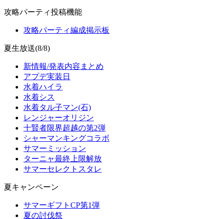
攻略パーティ投稿機能
攻略パーティ編成掲示板
夏生放送(8/8)
新情報/発表内容まとめ
アプデ実装日
水着ハイラ
水着シス
水着タル子マン(石)
レンジャーオリジン
十賢者限界超越の第2弾
シャーマンキングコラボ
サマーミッション
ターニャ最終上限解放
サマーセレクトスタレ
夏キャンペーン
サマーギフトCP第1弾
夏の討伐祭