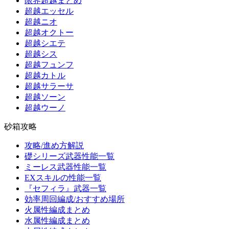
限界超越まとめ
超越エッセル
超越ニオ
超越オクトー
超越シエテ
超越シス
超越フュンフ
超越カトル
超越サラーサ
超越ソーン
超越ウーノ
砂箱攻略
攻略/進め方解説
礎シリーズ武器性能一覧
ミーレス武器性能一覧
EXスキルの性能一覧
『セフィラ』武器一覧
効率周回編成/おすすめ場所
火属性編成まとめ
水属性編成まとめ