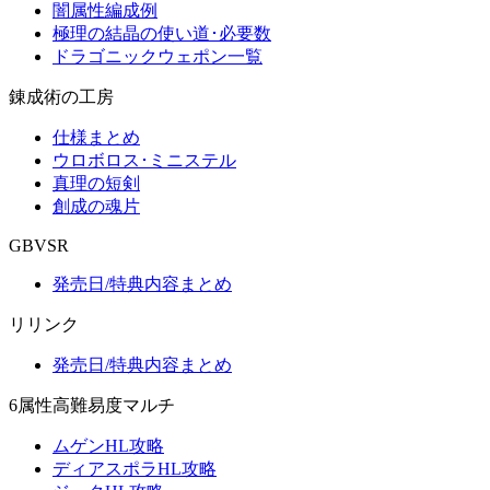
闇属性編成例
極理の結晶の使い道･必要数
ドラゴニックウェポン一覧
錬成術の工房
仕様まとめ
ウロボロス･ミニステル
真理の短剣
創成の魂片
GBVSR
発売日/特典内容まとめ
リリンク
発売日/特典内容まとめ
6属性高難易度マルチ
ムゲンHL攻略
ディアスポラHL攻略