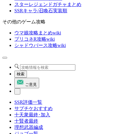
スターレジェンドガチャまとめ
SSRキャラ/召喚石実装順
その他のゲーム攻略
ウマ娘攻略まとめwiki
プリコネR攻略wiki
シャドウバース攻略wiki
検索
ご意見
SSR評価一覧
サプチケおすすめ
十天衆最終･加入
十賢者最終
理想武器編成
ジョブ一覧