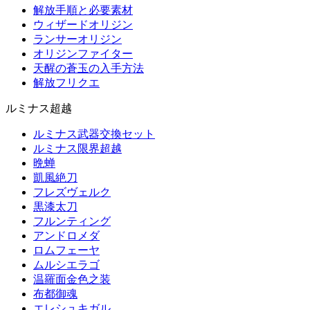
解放手順と必要素材
ウィザードオリジン
ランサーオリジン
オリジンファイター
天醒の蒼玉の入手方法
解放フリクエ
ルミナス超越
ルミナス武器交換セット
ルミナス限界超越
晩蝉
凱風絶刀
フレズヴェルク
黒漆太刀
フルンティング
アンドロメダ
ロムフェーヤ
ムルシエラゴ
温羅面金色之装
布都御魂
エレシュキガル