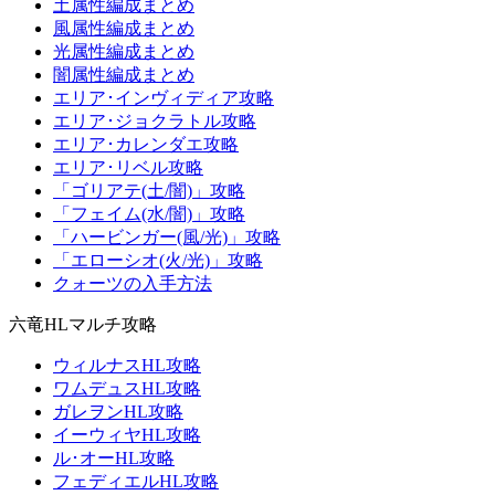
土属性編成まとめ
風属性編成まとめ
光属性編成まとめ
闇属性編成まとめ
エリア･インヴィディア攻略
エリア･ジョクラトル攻略
エリア･カレンダエ攻略
エリア･リベル攻略
「ゴリアテ(土/闇)」攻略
「フェイム(水/闇)」攻略
「ハービンガー(風/光)」攻略
「エローシオ(火/光)」攻略
クォーツの入手方法
六竜HLマルチ攻略
ウィルナスHL攻略
ワムデュスHL攻略
ガレヲンHL攻略
イーウィヤHL攻略
ル･オーHL攻略
フェディエルHL攻略