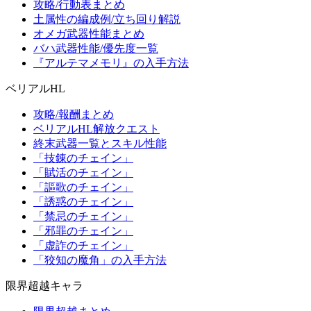
攻略/行動表まとめ
土属性の編成例/立ち回り解説
オメガ武器性能まとめ
バハ武器性能/優先度一覧
『アルテマメモリ』の入手方法
ベリアルHL
攻略/報酬まとめ
ベリアルHL解放クエスト
終末武器一覧とスキル性能
「技錬のチェイン」
「賦活のチェイン」
「謳歌のチェイン」
「誘惑のチェイン」
「禁忌のチェイン」
「邪罪のチェイン」
「虚詐のチェイン」
「狡知の魔角」の入手方法
限界超越キャラ