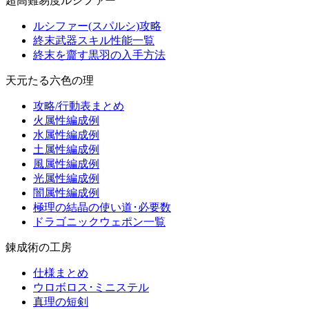
超高難易度ルシファー
ルシファー(スパルシ)攻略
終末武器スキル性能一覧
終末を齎す黒羽の入手方法
天元たる六色の理
攻略/行動表まとめ
火属性編成例
水属性編成例
土属性編成例
風属性編成例
光属性編成例
闇属性編成例
極理の結晶の使い道･必要数
ドラゴニックウェポン一覧
錬成術の工房
仕様まとめ
ウロボロス･ミニステル
真理の短剣