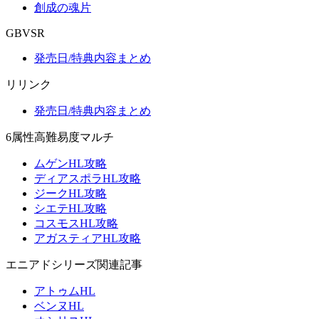
創成の魂片
GBVSR
発売日/特典内容まとめ
リリンク
発売日/特典内容まとめ
6属性高難易度マルチ
ムゲンHL攻略
ディアスポラHL攻略
ジークHL攻略
シエテHL攻略
コスモスHL攻略
アガスティアHL攻略
エニアドシリーズ関連記事
アトゥムHL
ベンヌHL