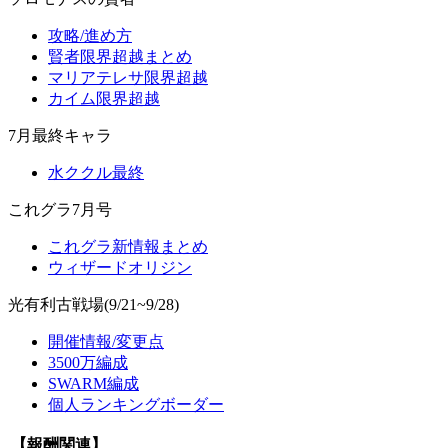
攻略/進め方
賢者限界超越まとめ
マリアテレサ限界超越
カイム限界超越
7月最終キャラ
水ククル最終
これグラ7月号
これグラ新情報まとめ
ウィザードオリジン
光有利古戦場(9/21~9/28)
開催情報/変更点
3500万編成
SWARM編成
個人ランキングボーダー
【報酬関連】