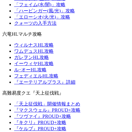
「フェイム(水/闇)」攻略
「ハービンガー(風/光)」攻略
「エローシオ(火/光)」攻略
クォーツの入手方法
六竜HLマルチ攻略
ウィルナスHL攻略
ワムデュスHL攻略
ガレヲンHL攻略
イーウィヤHL攻略
ル･オーHL攻略
フェディエルHL攻略
『エーテリアルプラス』詳細
高難易度クエ『天上征伐戦』
「天上征伐戦」開催情報まとめ
『マクスウェル』PROUD+攻略
『ツヴァイ』PROUD+攻略
『キクリ』PROUD+攻略
『ケルブ』PROUD+攻略