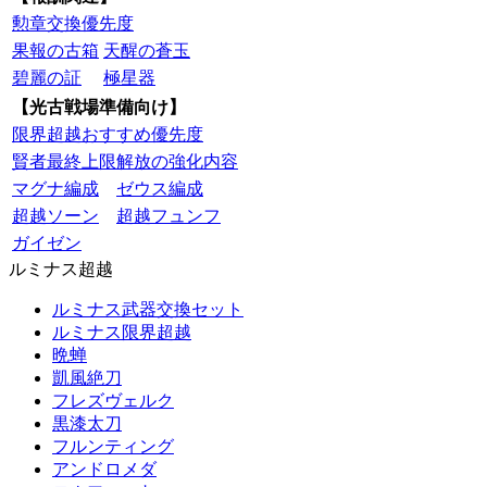
勲章交換優先度
果報の古箱
天醒の蒼玉
碧麗の証
極星器
【光古戦場準備向け】
限界超越おすすめ優先度
賢者最終上限解放の強化内容
マグナ編成
ゼウス編成
超越ソーン
超越フュンフ
ガイゼン
ルミナス超越
ルミナス武器交換セット
ルミナス限界超越
晩蝉
凱風絶刀
フレズヴェルク
黒漆太刀
フルンティング
アンドロメダ