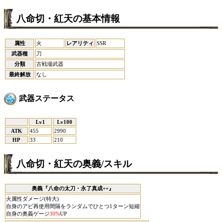
八命切・紅天の基本情報
属性
火
レアリティ
SSR
武器種
刀
分類
古戦場武器
最終解放
なし
武器ステータス
Lv1
Lv100
ATK
455
2990
HP
33
210
八命切・紅天の奥義/スキル
奥義『八命の太刀・永了真成++』
火属性ダメージ(特大)
自身のアビ再使用間隔をランダムでひとつ1ターン短縮
自身の奥義ゲージ
30%
UP