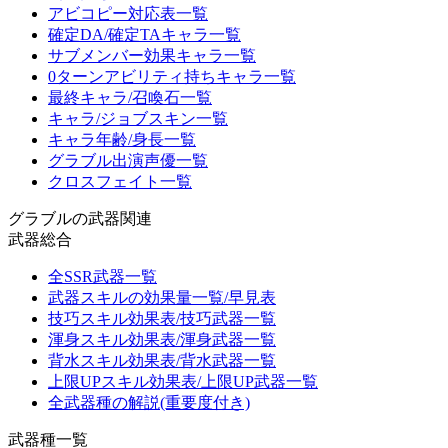
アビコピー対応表一覧
確定DA/確定TAキャラ一覧
サブメンバー効果キャラ一覧
0ターンアビリティ持ちキャラ一覧
最終キャラ/召喚石一覧
キャラ/ジョブスキン一覧
キャラ年齢/身長一覧
グラブル出演声優一覧
クロスフェイト一覧
グラブルの武器関連
武器総合
全SSR武器一覧
武器スキルの効果量一覧/早見表
技巧スキル効果表/技巧武器一覧
渾身スキル効果表/渾身武器一覧
背水スキル効果表/背水武器一覧
上限UPスキル効果表/上限UP武器一覧
全武器種の解説(重要度付き)
武器種一覧