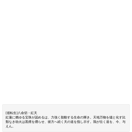
[巡転生]八命切・紅天
紅蓮に燃ゆる宝珠が認めるは、力強く胎動する生命の輝き。天地万物を燼と化す比
類なき劫火は黒煙を燻らせ、彼方へ続く天の道を指し示す。我が往く道を、今、与
えん。