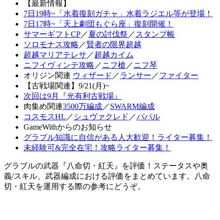
【最新情報】
7日19時~「水着復刻ガチャ」水着ラジエル等が登場！
7日17時~「天上劇団もぐら座」復刻開催！
サマーギフトCP
／
夏の討伐祭
／
スタンプ帳
ソロモナス攻略
／
賢者の限界超越
超越マリアテレサ
／
超越カイム
ニフイヴィンテ攻略
／
ニフ槍
／
ニフ琴
オリジン関連
ウィザード
／
ランサー
／
ファイター
【古戦場関連】9/21(月)~
次回は9月『光有利古戦場』
肉集め関連
3500万編成
／
SWARM編成
コスモスHL
／
シュヴァクレド
／
パパル
GameWithからのお知らせ
グラブル知識に自信がある人大歓迎！ライター募集！
未経験可&完全在宅！攻略ライター募集！
グラブルの武器『八命切・紅天』を評価！ステータスや奥
義/スキル、武器編成における評価をまとめています。八命
切・紅天を運用する際の参考にどうぞ。