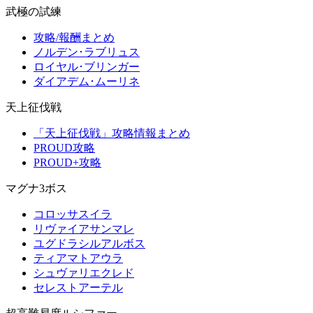
武極の試練
攻略/報酬まとめ
ノルデン･ラブリュス
ロイヤル･ブリンガー
ダイアデム･ムーリネ
天上征伐戦
「天上征伐戦」攻略情報まとめ
PROUD攻略
PROUD+攻略
マグナ3ボス
コロッサスイラ
リヴァイアサンマレ
ユグドラシルアルボス
ティアマトアウラ
シュヴァリエクレド
セレストアーテル