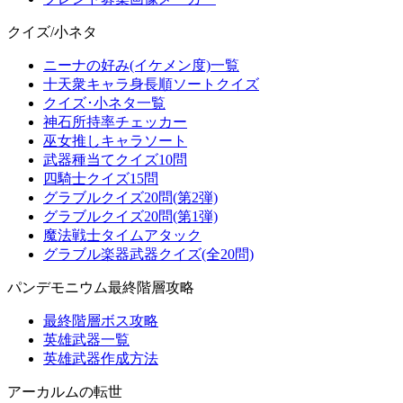
クイズ/小ネタ
ニーナの好み(イケメン度)一覧
十天衆キャラ身長順ソートクイズ
クイズ･小ネタ一覧
神石所持率チェッカー
巫女推しキャラソート
武器種当てクイズ10問
四騎士クイズ15問
グラブルクイズ20問(第2弾)
グラブルクイズ20問(第1弾)
魔法戦士タイムアタック
グラブル楽器武器クイズ(全20問)
パンデモニウム最終階層攻略
最終階層ボス攻略
英雄武器一覧
英雄武器作成方法
アーカルムの転世