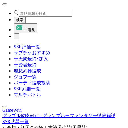
検索
ご意見
SSR評価一覧
サプチケおすすめ
十天衆最終･加入
十賢者最終
理想武器編成
ジョブ一覧
パーティ編成投稿
SSR武器一覧
マルチバトル
GameWith
グラブル攻略wiki｜グランブルーファンタジー徹底解説
SSR武器一覧
八命切・紅天の評価｜古戦場武器(天星器)