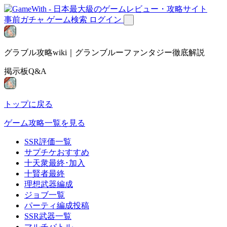
事前ガチャ
ゲーム検索
ログイン
グラブル攻略wiki｜グランブルーファンタジー徹底解説
掲示板Q&A
トップに戻る
ゲーム攻略一覧を見る
SSR評価一覧
サプチケおすすめ
十天衆最終･加入
十賢者最終
理想武器編成
ジョブ一覧
パーティ編成投稿
SSR武器一覧
マルチバトル