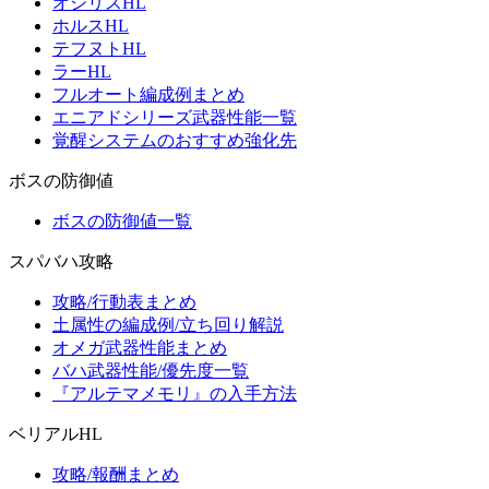
オシリスHL
ホルスHL
テフヌトHL
ラーHL
フルオート編成例まとめ
エニアドシリーズ武器性能一覧
覚醒システムのおすすめ強化先
ボスの防御値
ボスの防御値一覧
スパバハ攻略
攻略/行動表まとめ
土属性の編成例/立ち回り解説
オメガ武器性能まとめ
バハ武器性能/優先度一覧
『アルテマメモリ』の入手方法
ベリアルHL
攻略/報酬まとめ