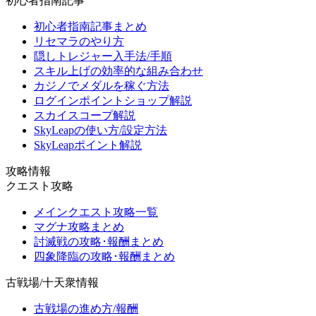
初心者指南記事
初心者指南記事まとめ
リセマラのやり方
隠しトレジャー入手法/手順
スキル上げの効率的な組み合わせ
カジノでメダルを稼ぐ方法
ログインポイントショップ解説
スカイスコープ解説
SkyLeapの使い方/設定方法
SkyLeapポイント解説
攻略情報
クエスト攻略
メインクエスト攻略一覧
マグナ攻略まとめ
討滅戦の攻略･報酬まとめ
四象降臨の攻略･報酬まとめ
古戦場/十天衆情報
古戦場の進め方/報酬