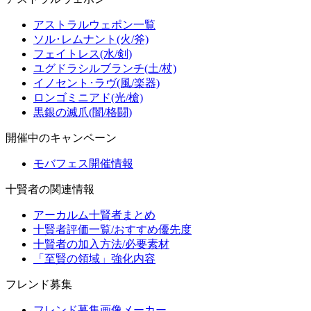
アストラルウェポン一覧
ソル･レムナント(火/斧)
フェイトレス(水/剣)
ユグドラシルブランチ(土/杖)
イノセント･ラヴ(風/楽器)
ロンゴミニアド(光/槍)
黒銀の滅爪(闇/格闘)
開催中のキャンペーン
モバフェス開催情報
十賢者の関連情報
アーカルム十賢者まとめ
十賢者評価一覧/おすすめ優先度
十賢者の加入方法/必要素材
「至賢の領域」強化内容
フレンド募集
フレンド募集画像メーカー