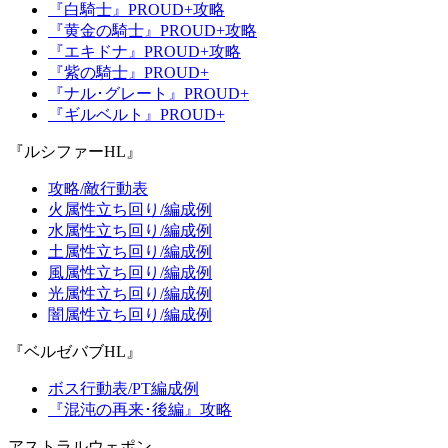
『白騎士』PROUD+攻略
『黄金の騎士』PROUD+攻略
『エキドナ』PROUD+攻略
『紫の騎士』PROUD+
『ナル･グレート』PROUD+
『ギルベルト』PROUD+
『ルシファーHL』
攻略/敵行動表
火属性立ち回り/編成例
水属性立ち回り/編成例
土属性立ち回り/編成例
風属性立ち回り/編成例
光属性立ち回り/編成例
闇属性立ち回り/編成例
『ベルゼバブHL』
ボス行動表/PT編成例
『混沌の再来･後編』攻略
アストラルウェポン