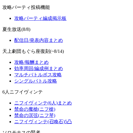
攻略パーティ投稿機能
攻略パーティ編成掲示板
夏生放送(8/8)
配信日/発表内容まとめ
天上劇団もぐら座復刻(~8/14)
攻略/報酬まとめ
効率周回/編成例まとめ
マルチバトルボス攻略
シングルバトル攻略
6人ニフイヴィンテ
ニフイヴィンテ(6人)まとめ
禁命の魔槍(ニフ槍)
禁命の溟弦(ニフ琴)
ニフイヴィンテ(召喚石)5凸
ソロモナスの賢者