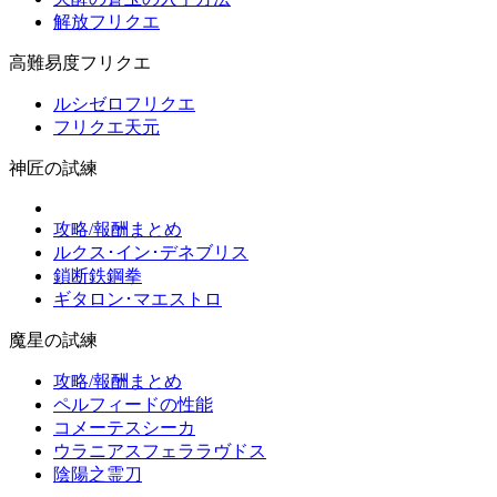
解放フリクエ
高難易度フリクエ
ルシゼロフリクエ
フリクエ天元
神匠の試練
攻略/報酬まとめ
ルクス･イン･デネブリス
鎖断鉄鋼拳
ギタロン･マエストロ
魔星の試練
攻略/報酬まとめ
ペルフィードの性能
コメーテスシーカ
ウラニアスフェララヴドス
陰陽之霊刀