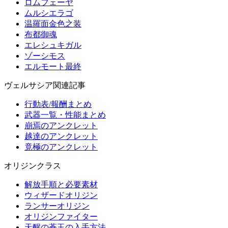
ロムフェーヤ
ムルシエラゴ
温羅面金色之装
布都御魂
エレシュキガル
ゾーシモス
エルモート最終
ヴェルサシア関連記事
行動表/報酬まとめ
武器一覧・性能まとめ
崩焉のアンクレット
越達のアンクレット
竟極のアンクレット
オリジンクラス
解放手順と必要素材
ウィザードオリジン
ランサーオリジン
オリジンファイター
天醒の蒼玉の入手方法