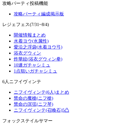
攻略パーティ投稿機能
攻略パーティ編成掲示板
レジェフェス(7/31~8/4)
開催情報まとめ
水着ヨウ(水属性)
愛沿之浮袋(水着ヨウ弓)
浴衣グウィン
炸華紋(浴衣グウィン拳)
10連ガチャシミュ
1点狙いガチャシミュ
6人ニフイヴィンテ
ニフイヴィンテ(6人)まとめ
禁命の魔槍(ニフ槍)
禁命の溟弦(ニフ琴)
ニフイヴィンテ(召喚石)5凸
フォックステイルサマー