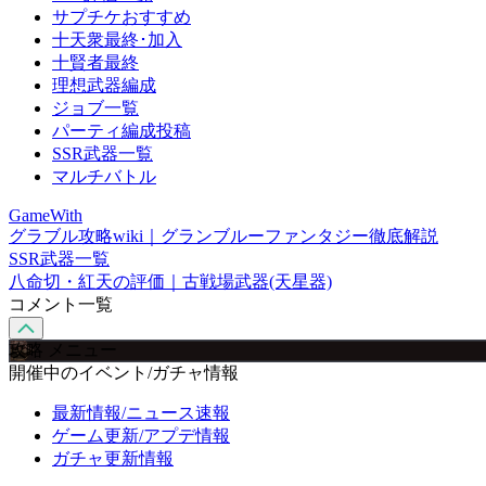
サプチケおすすめ
十天衆最終･加入
十賢者最終
理想武器編成
ジョブ一覧
パーティ編成投稿
SSR武器一覧
マルチバトル
GameWith
グラブル攻略wiki｜グランブルーファンタジー徹底解説
SSR武器一覧
八命切・紅天の評価｜古戦場武器(天星器)
コメント一覧
攻略 メニュー
開催中のイベント/ガチャ情報
最新情報/ニュース速報
ゲーム更新/アプデ情報
ガチャ更新情報