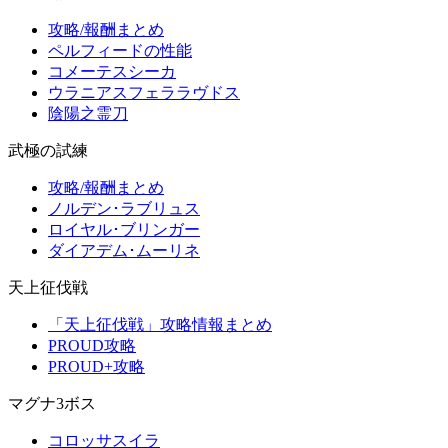
攻略/報酬まとめ
ペルフィードの性能
コメーテスシーカ
ウラニアスフェララヴドス
陰陽之霊刀
武極の試練
攻略/報酬まとめ
ノルデン･ラブリュス
ロイヤル･ブリンガー
ダイアデム･ムーリネ
天上征伐戦
「天上征伐戦」攻略情報まとめ
PROUD攻略
PROUD+攻略
マグナ3ボス
コロッサスイラ