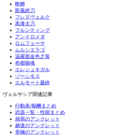
晩蝉
凱風絶刀
フレズヴェルク
黒漆太刀
フルンティング
アンドロメダ
ロムフェーヤ
ムルシエラゴ
温羅面金色之装
布都御魂
エレシュキガル
ゾーシモス
エルモート最終
ヴェルサシア関連記事
行動表/報酬まとめ
武器一覧・性能まとめ
崩焉のアンクレット
越達のアンクレット
竟極のアンクレット