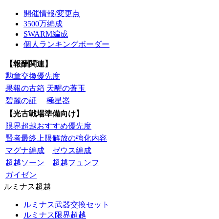
開催情報/変更点
3500万編成
SWARM編成
個人ランキングボーダー
【報酬関連】
勲章交換優先度
果報の古箱
天醒の蒼玉
碧麗の証
極星器
【光古戦場準備向け】
限界超越おすすめ優先度
賢者最終上限解放の強化内容
マグナ編成
ゼウス編成
超越ソーン
超越フュンフ
ガイゼン
ルミナス超越
ルミナス武器交換セット
ルミナス限界超越