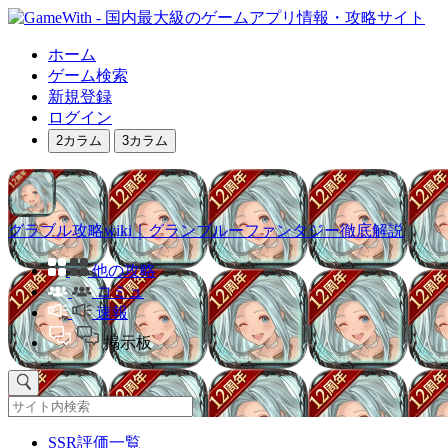
ホーム
ゲーム検索
新規登録
ログイン
2カラム
3カラム
グラブル攻略wiki｜グランブルーファンタジー徹底解説
他の攻略
コミュ
速報
掲示板
SSR評価一覧