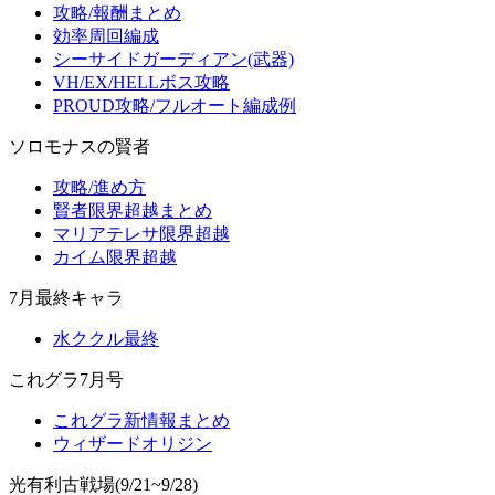
攻略/報酬まとめ
効率周回編成
シーサイドガーディアン(武器)
VH/EX/HELLボス攻略
PROUD攻略/フルオート編成例
ソロモナスの賢者
攻略/進め方
賢者限界超越まとめ
マリアテレサ限界超越
カイム限界超越
7月最終キャラ
水ククル最終
これグラ7月号
これグラ新情報まとめ
ウィザードオリジン
光有利古戦場(9/21~9/28)