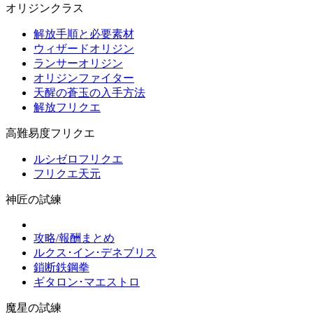
オリジンクラス
解放手順と必要素材
ウィザードオリジン
ランサーオリジン
オリジンファイター
天醒の蒼玉の入手方法
解放フリクエ
高難易度フリクエ
ルシゼロフリクエ
フリクエ天元
神匠の試練
攻略/報酬まとめ
ルクス･イン･デネブリス
鎖断鉄鋼拳
ギタロン･マエストロ
魔星の試練