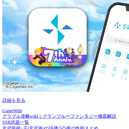
詳細を見る
GameWith
グラブル攻略wiki｜グランブルーファンタジー徹底解説
SSR武器一覧
玄武甲槌･王(玄武斧)の評価/5凸後の性能まとめ