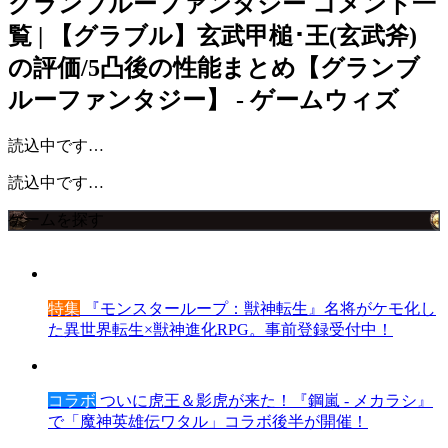
グランブルーファンタジー
コメント一
覧 | 【グラブル】玄武甲槌･王(玄武斧)
の評価/5凸後の性能まとめ【グランブ
ルーファンタジー】 - ゲームウィズ
読込中です…
読込中です…
ゲームを探す
特集
『モンスターループ：獣神転生』名将がケモ化し
た異世界転生×獣神進化RPG。事前登録受付中！
コラボ
ついに虎王＆影虎が来た！『鋼嵐 - メカラシ』
で「魔神英雄伝ワタル」コラボ後半が開催！