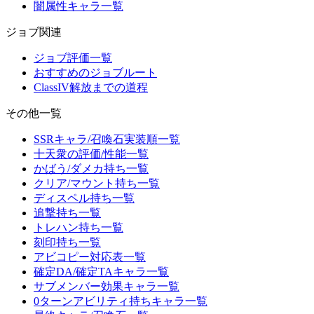
闇属性キャラ一覧
ジョブ関連
ジョブ評価一覧
おすすめのジョブルート
ClassIV解放までの道程
その他一覧
SSRキャラ/召喚石実装順一覧
十天衆の評価/性能一覧
かばう/ダメカ持ち一覧
クリア/マウント持ち一覧
ディスペル持ち一覧
追撃持ち一覧
トレハン持ち一覧
刻印持ち一覧
アビコピー対応表一覧
確定DA/確定TAキャラ一覧
サブメンバー効果キャラ一覧
0ターンアビリティ持ちキャラ一覧