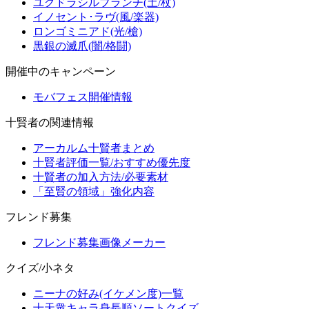
ユグドラシルブランチ(土/杖)
イノセント･ラヴ(風/楽器)
ロンゴミニアド(光/槍)
黒銀の滅爪(闇/格闘)
開催中のキャンペーン
モバフェス開催情報
十賢者の関連情報
アーカルム十賢者まとめ
十賢者評価一覧/おすすめ優先度
十賢者の加入方法/必要素材
「至賢の領域」強化内容
フレンド募集
フレンド募集画像メーカー
クイズ/小ネタ
ニーナの好み(イケメン度)一覧
十天衆キャラ身長順ソートクイズ