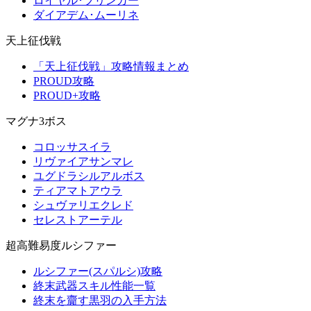
ロイヤル･ブリンガー
ダイアデム･ムーリネ
天上征伐戦
「天上征伐戦」攻略情報まとめ
PROUD攻略
PROUD+攻略
マグナ3ボス
コロッサスイラ
リヴァイアサンマレ
ユグドラシルアルボス
ティアマトアウラ
シュヴァリエクレド
セレストアーテル
超高難易度ルシファー
ルシファー(スパルシ)攻略
終末武器スキル性能一覧
終末を齎す黒羽の入手方法