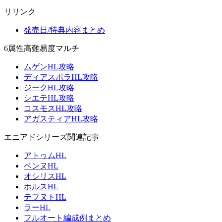
リリンク
発売日/特典内容まとめ
6属性高難易度マルチ
ムゲンHL攻略
ディアスポラHL攻略
ジークHL攻略
シエテHL攻略
コスモスHL攻略
アガスティアHL攻略
エニアドシリーズ関連記事
アトゥムHL
ベンヌHL
オシリスHL
ホルスHL
テフヌトHL
ラーHL
フルオート編成例まとめ