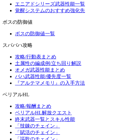
エニアドシリーズ武器性能一覧
覚醒システムのおすすめ強化先
ボスの防御値
ボスの防御値一覧
スパバハ攻略
攻略/行動表まとめ
土属性の編成例/立ち回り解説
オメガ武器性能まとめ
バハ武器性能/優先度一覧
『アルテマメモリ』の入手方法
ベリアルHL
攻略/報酬まとめ
ベリアルHL解放クエスト
終末武器一覧とスキル性能
「技錬のチェイン」
「賦活のチェイン」
「謳歌のチェイン」