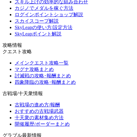
スキル上げの効率的な組み合わせ
カジノでメダルを稼ぐ方法
ログインポイントショップ解説
スカイスコープ解説
SkyLeapの使い方/設定方法
SkyLeapポイント解説
攻略情報
クエスト攻略
メインクエスト攻略一覧
マグナ攻略まとめ
討滅戦の攻略･報酬まとめ
四象降臨の攻略･報酬まとめ
古戦場/十天衆情報
古戦場の進め方/報酬
おすすめの古戦場武器
十天衆の素材集め方法
開催履歴/ボーダーまとめ
グラブル最新情報