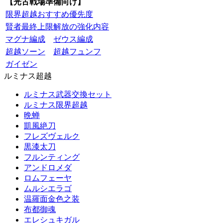
【光古戦場準備向け】
限界超越おすすめ優先度
賢者最終上限解放の強化内容
マグナ編成
ゼウス編成
超越ソーン
超越フュンフ
ガイゼン
ルミナス超越
ルミナス武器交換セット
ルミナス限界超越
晩蝉
凱風絶刀
フレズヴェルク
黒漆太刀
フルンティング
アンドロメダ
ロムフェーヤ
ムルシエラゴ
温羅面金色之装
布都御魂
エレシュキガル