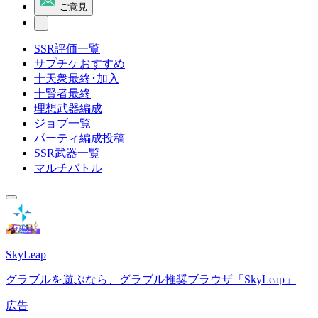
ご意見
SSR評価一覧
サプチケおすすめ
十天衆最終･加入
十賢者最終
理想武器編成
ジョブ一覧
パーティ編成投稿
SSR武器一覧
マルチバトル
SkyLeap
グラブルを遊ぶなら、グラブル推奨ブラウザ「SkyLeap」
広告