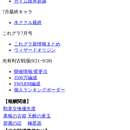
カイム限界超越
7月最終キャラ
水ククル最終
これグラ7月号
これグラ新情報まとめ
ウィザードオリジン
光有利古戦場(9/21~9/28)
開催情報/変更点
3500万編成
SWARM編成
個人ランキングボーダー
【報酬関連】
勲章交換優先度
果報の古箱
天醒の蒼玉
碧麗の証
極星器