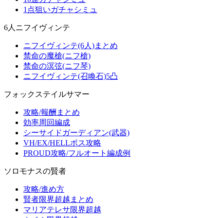
1点狙いガチャシミュ
6人ニフイヴィンテ
ニフイヴィンテ(6人)まとめ
禁命の魔槍(ニフ槍)
禁命の溟弦(ニフ琴)
ニフイヴィンテ(召喚石)5凸
フォックステイルサマー
攻略/報酬まとめ
効率周回編成
シーサイドガーディアン(武器)
VH/EX/HELLボス攻略
PROUD攻略/フルオート編成例
ソロモナスの賢者
攻略/進め方
賢者限界超越まとめ
マリアテレサ限界超越