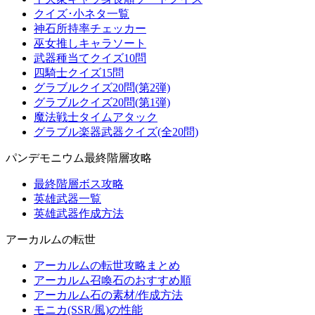
クイズ･小ネタ一覧
神石所持率チェッカー
巫女推しキャラソート
武器種当てクイズ10問
四騎士クイズ15問
グラブルクイズ20問(第2弾)
グラブルクイズ20問(第1弾)
魔法戦士タイムアタック
グラブル楽器武器クイズ(全20問)
パンデモニウム最終階層攻略
最終階層ボス攻略
英雄武器一覧
英雄武器作成方法
アーカルムの転世
アーカルムの転世攻略まとめ
アーカルム召喚石のおすすめ順
アーカルム石の素材/作成方法
モニカ(SSR/風)の性能