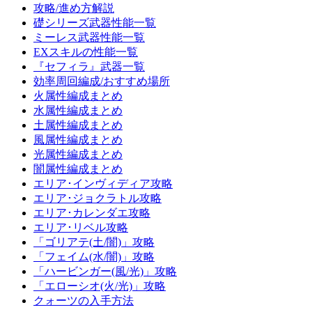
攻略/進め方解説
礎シリーズ武器性能一覧
ミーレス武器性能一覧
EXスキルの性能一覧
『セフィラ』武器一覧
効率周回編成/おすすめ場所
火属性編成まとめ
水属性編成まとめ
土属性編成まとめ
風属性編成まとめ
光属性編成まとめ
闇属性編成まとめ
エリア･インヴィディア攻略
エリア･ジョクラトル攻略
エリア･カレンダエ攻略
エリア･リベル攻略
「ゴリアテ(土/闇)」攻略
「フェイム(水/闇)」攻略
「ハービンガー(風/光)」攻略
「エローシオ(火/光)」攻略
クォーツの入手方法