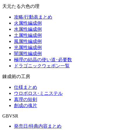
天元たる六色の理
攻略/行動表まとめ
火属性編成例
水属性編成例
土属性編成例
風属性編成例
光属性編成例
闇属性編成例
極理の結晶の使い道･必要数
ドラゴニックウェポン一覧
錬成術の工房
仕様まとめ
ウロボロス･ミニステル
真理の短剣
創成の魂片
GBVSR
発売日/特典内容まとめ