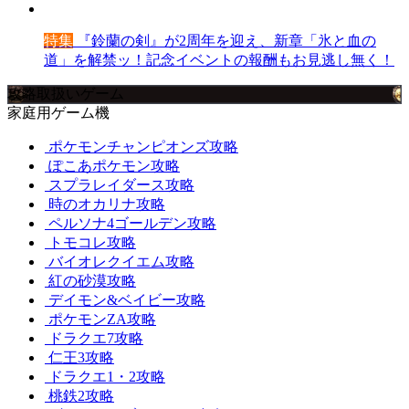
特集
『鈴蘭の剣』が2周年を迎え、新章「氷と血の
道」を解禁ッ！記念イベントの報酬もお見逃し無く！
攻略取扱いゲーム
家庭用ゲーム機
ポケモンチャンピオンズ攻略
ぽこあポケモン攻略
スプラレイダース攻略
時のオカリナ攻略
ペルソナ4ゴールデン攻略
トモコレ攻略
バイオレクイエム攻略
紅の砂漠攻略
デイモン&ベイビー攻略
ポケモンZA攻略
ドラクエ7攻略
仁王3攻略
ドラクエ1・2攻略
桃鉄2攻略