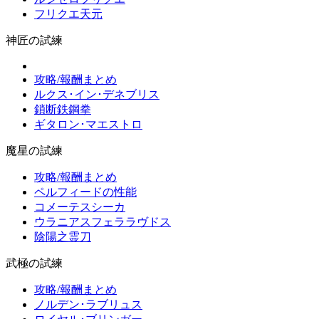
フリクエ天元
神匠の試練
攻略/報酬まとめ
ルクス･イン･デネブリス
鎖断鉄鋼拳
ギタロン･マエストロ
魔星の試練
攻略/報酬まとめ
ペルフィードの性能
コメーテスシーカ
ウラニアスフェララヴドス
陰陽之霊刀
武極の試練
攻略/報酬まとめ
ノルデン･ラブリュス