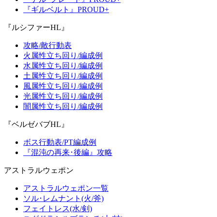
『ギルベルト』PROUD+
『ルシファーHL』
攻略/敵行動表
火属性立ち回り/編成例
水属性立ち回り/編成例
土属性立ち回り/編成例
風属性立ち回り/編成例
光属性立ち回り/編成例
闇属性立ち回り/編成例
『ベルゼバブHL』
ボス行動表/PT編成例
『混沌の再来･後編』攻略
アストラルウェポン
アストラルウェポン一覧
ソル･レムナント(火/斧)
フェイトレス(水/剣)