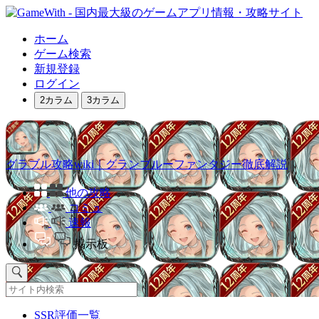
ホーム
ゲーム検索
新規登録
ログイン
2カラム
3カラム
グラブル攻略wiki｜グランブルーファンタジー徹底解説
他の攻略
コミュ
速報
掲示板
SSR評価一覧