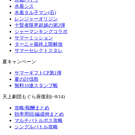
水着シス
水着タル子マン(石)
レンジャーオリジン
十賢者限界超越の第2弾
シャーマンキングコラボ
サマーミッション
ターニャ最終上限解放
サマーセレクトスタレ
夏キャンペーン
サマーギフトCP第1弾
夏の討伐祭
無料10連スタンプ帳
天上劇団もぐら座復刻(~8/14)
攻略/報酬まとめ
効率周回/編成例まとめ
マルチバトルボス攻略
シングルバトル攻略