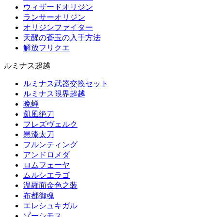
ウィザードオリジン
ランサーオリジン
オリジンファイター
天醒の蒼玉の入手方法
解放フリクエ
ルミナス超越
ルミナス武器交換セット
ルミナス限界超越
晩蝉
凱風絶刀
フレズヴェルク
黒漆太刀
フルンティング
アンドロメダ
ロムフェーヤ
ムルシエラゴ
温羅面金色之装
布都御魂
エレシュキガル
ゾーシモス