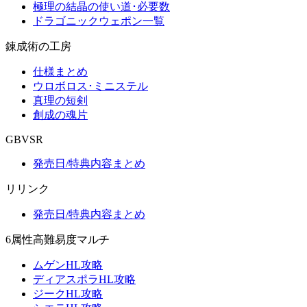
極理の結晶の使い道･必要数
ドラゴニックウェポン一覧
錬成術の工房
仕様まとめ
ウロボロス･ミニステル
真理の短剣
創成の魂片
GBVSR
発売日/特典内容まとめ
リリンク
発売日/特典内容まとめ
6属性高難易度マルチ
ムゲンHL攻略
ディアスポラHL攻略
ジークHL攻略