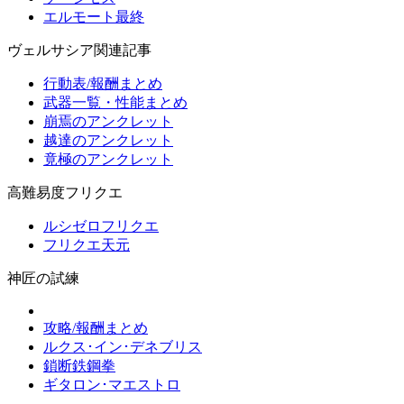
エルモート最終
ヴェルサシア関連記事
行動表/報酬まとめ
武器一覧・性能まとめ
崩焉のアンクレット
越達のアンクレット
竟極のアンクレット
高難易度フリクエ
ルシゼロフリクエ
フリクエ天元
神匠の試練
攻略/報酬まとめ
ルクス･イン･デネブリス
鎖断鉄鋼拳
ギタロン･マエストロ