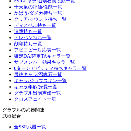
SSRキャラ/召喚石実装順一覧
十天衆の評価/性能一覧
かばう/ダメカ持ち一覧
クリア/マウント持ち一覧
ディスペル持ち一覧
追撃持ち一覧
トレハン持ち一覧
刻印持ち一覧
アビコピー対応表一覧
確定DA/確定TAキャラ一覧
サブメンバー効果キャラ一覧
0ターンアビリティ持ちキャラ一覧
最終キャラ/召喚石一覧
キャラ/ジョブスキン一覧
キャラ年齢/身長一覧
グラブル出演声優一覧
クロスフェイト一覧
グラブルの武器関連
武器総合
全SSR武器一覧