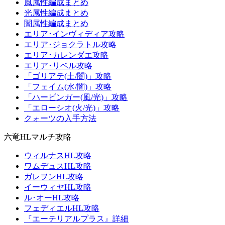
風属性編成まとめ
光属性編成まとめ
闇属性編成まとめ
エリア･インヴィディア攻略
エリア･ジョクラトル攻略
エリア･カレンダエ攻略
エリア･リベル攻略
「ゴリアテ(土/闇)」攻略
「フェイム(水/闇)」攻略
「ハービンガー(風/光)」攻略
「エローシオ(火/光)」攻略
クォーツの入手方法
六竜HLマルチ攻略
ウィルナスHL攻略
ワムデュスHL攻略
ガレヲンHL攻略
イーウィヤHL攻略
ル･オーHL攻略
フェディエルHL攻略
『エーテリアルプラス』詳細