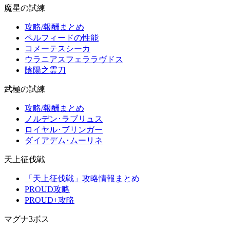
魔星の試練
攻略/報酬まとめ
ペルフィードの性能
コメーテスシーカ
ウラニアスフェララヴドス
陰陽之霊刀
武極の試練
攻略/報酬まとめ
ノルデン･ラブリュス
ロイヤル･ブリンガー
ダイアデム･ムーリネ
天上征伐戦
「天上征伐戦」攻略情報まとめ
PROUD攻略
PROUD+攻略
マグナ3ボス