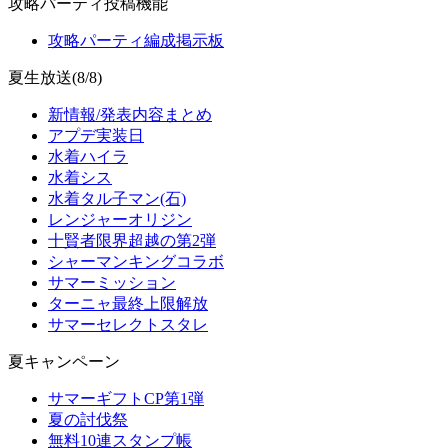
攻略パーティ投稿機能
攻略パーティ編成掲示板
夏生放送(8/8)
新情報/発表内容まとめ
アプデ実装日
水着ハイラ
水着シス
水着タル子マン(石)
レンジャーオリジン
十賢者限界超越の第2弾
シャーマンキングコラボ
サマーミッション
ターニャ最終上限解放
サマーセレクトスタレ
夏キャンペーン
サマーギフトCP第1弾
夏の討伐祭
無料10連スタンプ帳