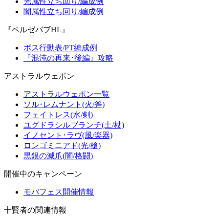
光属性立ち回り/編成例
闇属性立ち回り/編成例
『ベルゼバブHL』
ボス行動表/PT編成例
『混沌の再来･後編』攻略
アストラルウェポン
アストラルウェポン一覧
ソル･レムナント(火/斧)
フェイトレス(水/剣)
ユグドラシルブランチ(土/杖)
イノセント･ラヴ(風/楽器)
ロンゴミニアド(光/槍)
黒銀の滅爪(闇/格闘)
開催中のキャンペーン
モバフェス開催情報
十賢者の関連情報