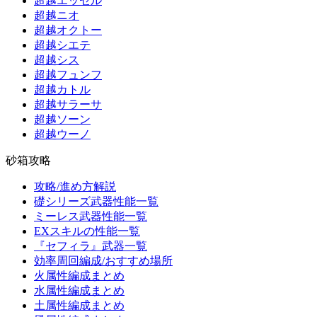
超越エッセル
超越ニオ
超越オクトー
超越シエテ
超越シス
超越フュンフ
超越カトル
超越サラーサ
超越ソーン
超越ウーノ
砂箱攻略
攻略/進め方解説
礎シリーズ武器性能一覧
ミーレス武器性能一覧
EXスキルの性能一覧
『セフィラ』武器一覧
効率周回編成/おすすめ場所
火属性編成まとめ
水属性編成まとめ
土属性編成まとめ