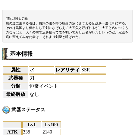
[直鋭種]太刀魚
剣の道に生きる者は、白銀の腹を持つ細身の魚にまつわる伝説を一度は耳にする。
それは異国より伝わりし刀剣になぞらえて太刀魚と呼ばれるが、太刀と名のつくも
のならばと、人々の前で魚を振って岩を割いてみせた者がいたというのだ。冗談を
真に変えてみせた者は、それより剣聖と呼ばれた。
基本情報
属性
水
レアリティ
SSR
武器種
刀
分類
恒常イベント
最終解放
なし
武器ステータス
Lv1
Lv100
ATK
335
2140