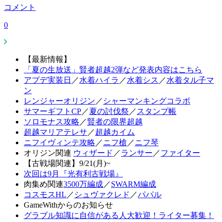
コメント
0
【最新情報】
「夏の生放送」賢者超越2弾など発表内容はこちら
アプデ実装日
／
水着ハイラ
／
水着シス
／
水着タル子マ
ン
レンジャーオリジン
／
シャーマンキングコラボ
サマーギフトCP
／
夏の討伐祭
／
スタンプ帳
ソロモナス攻略
／
賢者の限界超越
超越マリアテレサ
／
超越カイム
ニフイヴィンテ攻略
／
ニフ槍
／
ニフ琴
オリジン関連
ウィザード
／
ランサー
／
ファイター
【古戦場関連】9/21(月)~
次回は9月『光有利古戦場』
肉集め関連
3500万編成
／
SWARM編成
コスモスHL
／
シュヴァクレド
／
パパル
GameWithからのお知らせ
グラブル知識に自信がある人大歓迎！ライター募集！