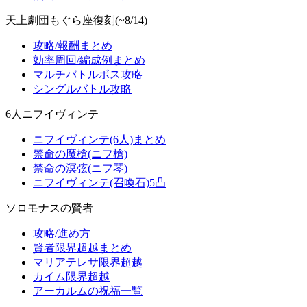
天上劇団もぐら座復刻(~8/14)
攻略/報酬まとめ
効率周回/編成例まとめ
マルチバトルボス攻略
シングルバトル攻略
6人ニフイヴィンテ
ニフイヴィンテ(6人)まとめ
禁命の魔槍(ニフ槍)
禁命の溟弦(ニフ琴)
ニフイヴィンテ(召喚石)5凸
ソロモナスの賢者
攻略/進め方
賢者限界超越まとめ
マリアテレサ限界超越
カイム限界超越
アーカルムの祝福一覧