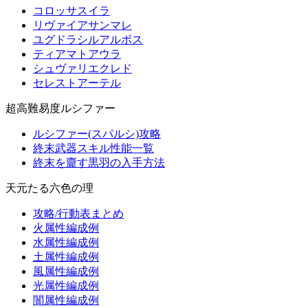
コロッサスイラ
リヴァイアサンマレ
ユグドラシルアルボス
ティアマトアウラ
シュヴァリエクレド
セレストアーテル
超高難易度ルシファー
ルシファー(スパルシ)攻略
終末武器スキル性能一覧
終末を齎す黒羽の入手方法
天元たる六色の理
攻略/行動表まとめ
火属性編成例
水属性編成例
土属性編成例
風属性編成例
光属性編成例
闇属性編成例