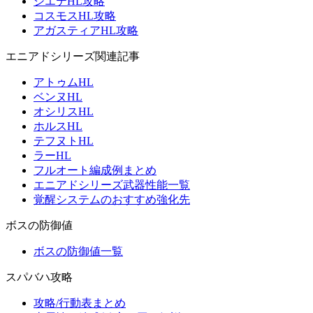
シエテHL攻略
コスモスHL攻略
アガスティアHL攻略
エニアドシリーズ関連記事
アトゥムHL
ベンヌHL
オシリスHL
ホルスHL
テフヌトHL
ラーHL
フルオート編成例まとめ
エニアドシリーズ武器性能一覧
覚醒システムのおすすめ強化先
ボスの防御値
ボスの防御値一覧
スパバハ攻略
攻略/行動表まとめ