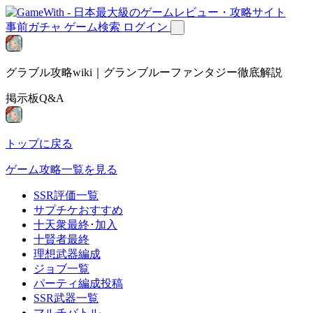
事前ガチャ
ゲーム検索
ログイン
グラブル攻略wiki｜グランブルーファンタジー徹底解説
掲示板Q&A
トップに戻る
ゲーム攻略一覧を見る
SSR評価一覧
サプチケおすすめ
十天衆最終･加入
十賢者最終
理想武器編成
ジョブ一覧
パーティ編成投稿
SSR武器一覧
マルチバトル