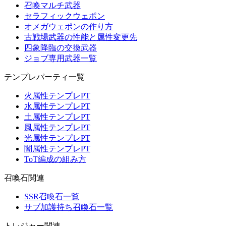
召喚マルチ武器
セラフィックウェポン
オメガウェポンの作り方
古戦場武器の性能と属性変更先
四象降臨の交換武器
ジョブ専用武器一覧
テンプレパーティ一覧
火属性テンプレPT
水属性テンプレPT
土属性テンプレPT
風属性テンプレPT
光属性テンプレPT
闇属性テンプレPT
ToT編成の組み方
召喚石関連
SSR召喚石一覧
サブ加護持ち召喚石一覧
トレジャー関連