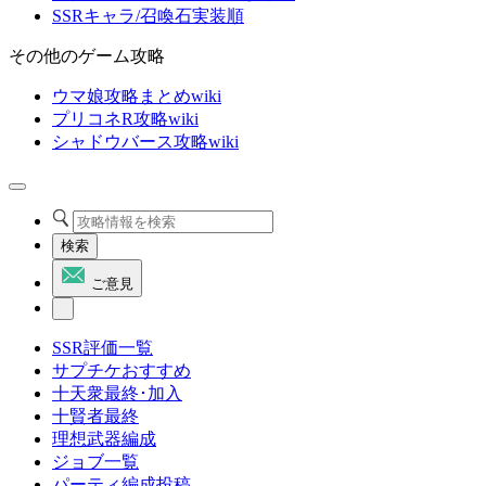
SSRキャラ/召喚石実装順
その他のゲーム攻略
ウマ娘攻略まとめwiki
プリコネR攻略wiki
シャドウバース攻略wiki
検索
ご意見
SSR評価一覧
サプチケおすすめ
十天衆最終･加入
十賢者最終
理想武器編成
ジョブ一覧
パーティ編成投稿