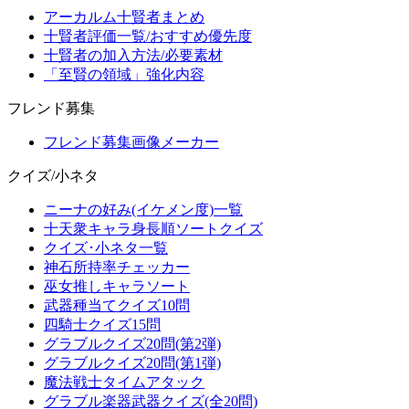
アーカルム十賢者まとめ
十賢者評価一覧/おすすめ優先度
十賢者の加入方法/必要素材
「至賢の領域」強化内容
フレンド募集
フレンド募集画像メーカー
クイズ/小ネタ
ニーナの好み(イケメン度)一覧
十天衆キャラ身長順ソートクイズ
クイズ･小ネタ一覧
神石所持率チェッカー
巫女推しキャラソート
武器種当てクイズ10問
四騎士クイズ15問
グラブルクイズ20問(第2弾)
グラブルクイズ20問(第1弾)
魔法戦士タイムアタック
グラブル楽器武器クイズ(全20問)