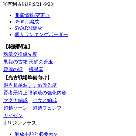
光有利古戦場(9/21~9/28)
開催情報/変更点
3500万編成
SWARM編成
個人ランキングボーダー
【報酬関連】
勲章交換優先度
果報の古箱
天醒の蒼玉
碧麗の証
極星器
【光古戦場準備向け】
限界超越おすすめ優先度
賢者最終上限解放の強化内容
マグナ編成
ゼウス編成
超越ソーン
超越フュンフ
ガイゼン
オリジンクラス
解放手順と必要素材