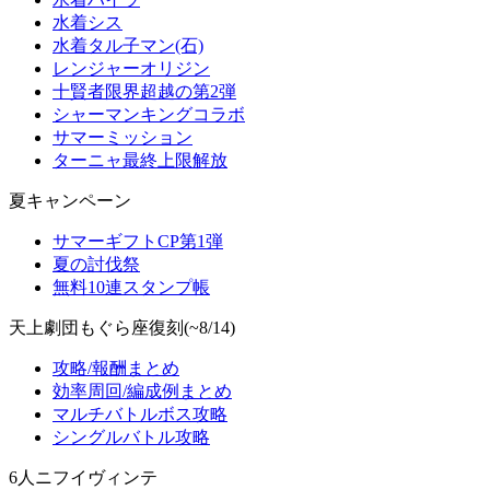
水着シス
水着タル子マン(石)
レンジャーオリジン
十賢者限界超越の第2弾
シャーマンキングコラボ
サマーミッション
ターニャ最終上限解放
夏キャンペーン
サマーギフトCP第1弾
夏の討伐祭
無料10連スタンプ帳
天上劇団もぐら座復刻(~8/14)
攻略/報酬まとめ
効率周回/編成例まとめ
マルチバトルボス攻略
シングルバトル攻略
6人ニフイヴィンテ