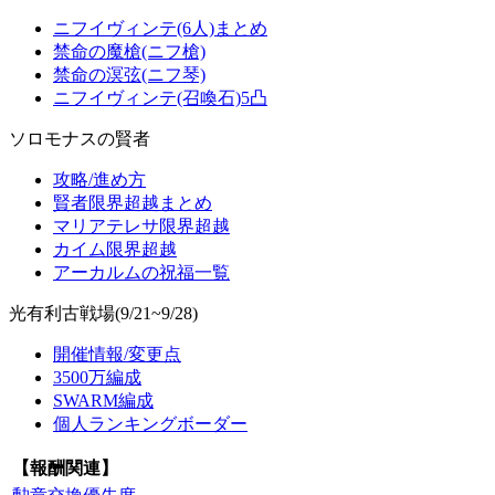
ニフイヴィンテ(6人)まとめ
禁命の魔槍(ニフ槍)
禁命の溟弦(ニフ琴)
ニフイヴィンテ(召喚石)5凸
ソロモナスの賢者
攻略/進め方
賢者限界超越まとめ
マリアテレサ限界超越
カイム限界超越
アーカルムの祝福一覧
光有利古戦場(9/21~9/28)
開催情報/変更点
3500万編成
SWARM編成
個人ランキングボーダー
【報酬関連】