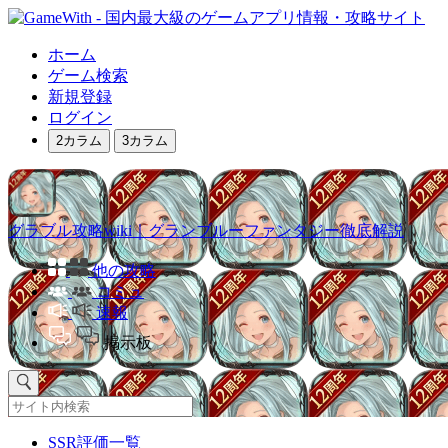
ホーム
ゲーム検索
新規登録
ログイン
2カラム
3カラム
グラブル攻略wiki｜グランブルーファンタジー徹底解説
他の攻略
コミュ
速報
掲示板
SSR評価一覧