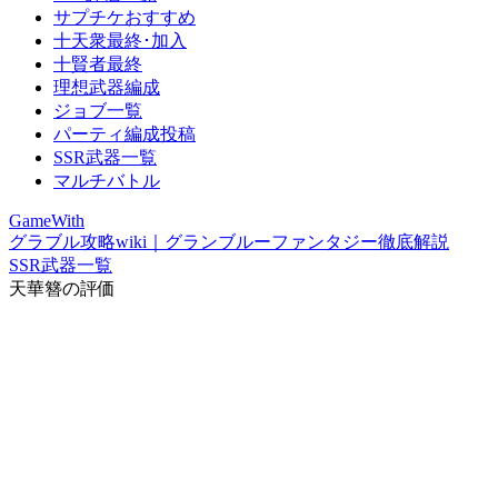
サプチケおすすめ
十天衆最終･加入
十賢者最終
理想武器編成
ジョブ一覧
パーティ編成投稿
SSR武器一覧
マルチバトル
GameWith
グラブル攻略wiki｜グランブルーファンタジー徹底解説
SSR武器一覧
天華簪の評価