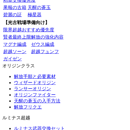
勲章交換優先度
果報の古箱
天醒の蒼玉
碧麗の証
極星器
【光古戦場準備向け】
限界超越おすすめ優先度
賢者最終上限解放の強化内容
マグナ編成
ゼウス編成
超越ソーン
超越フュンフ
ガイゼン
オリジンクラス
解放手順と必要素材
ウィザードオリジン
ランサーオリジン
オリジンファイター
天醒の蒼玉の入手方法
解放フリクエ
ルミナス超越
ルミナス武器交換セット