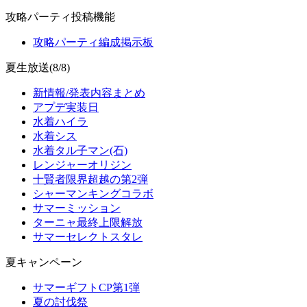
攻略パーティ投稿機能
攻略パーティ編成掲示板
夏生放送(8/8)
新情報/発表内容まとめ
アプデ実装日
水着ハイラ
水着シス
水着タル子マン(石)
レンジャーオリジン
十賢者限界超越の第2弾
シャーマンキングコラボ
サマーミッション
ターニャ最終上限解放
サマーセレクトスタレ
夏キャンペーン
サマーギフトCP第1弾
夏の討伐祭