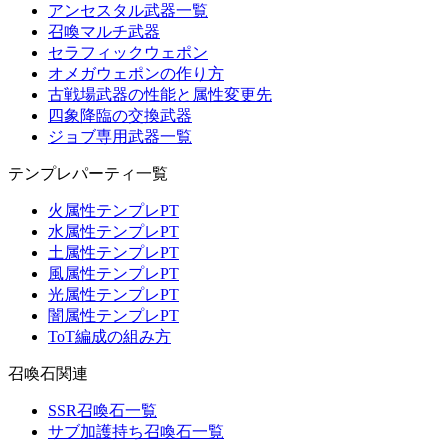
アンセスタル武器一覧
召喚マルチ武器
セラフィックウェポン
オメガウェポンの作り方
古戦場武器の性能と属性変更先
四象降臨の交換武器
ジョブ専用武器一覧
テンプレパーティ一覧
火属性テンプレPT
水属性テンプレPT
土属性テンプレPT
風属性テンプレPT
光属性テンプレPT
闇属性テンプレPT
ToT編成の組み方
召喚石関連
SSR召喚石一覧
サブ加護持ち召喚石一覧