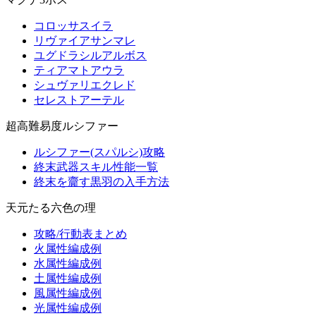
コロッサスイラ
リヴァイアサンマレ
ユグドラシルアルボス
ティアマトアウラ
シュヴァリエクレド
セレストアーテル
超高難易度ルシファー
ルシファー(スパルシ)攻略
終末武器スキル性能一覧
終末を齎す黒羽の入手方法
天元たる六色の理
攻略/行動表まとめ
火属性編成例
水属性編成例
土属性編成例
風属性編成例
光属性編成例