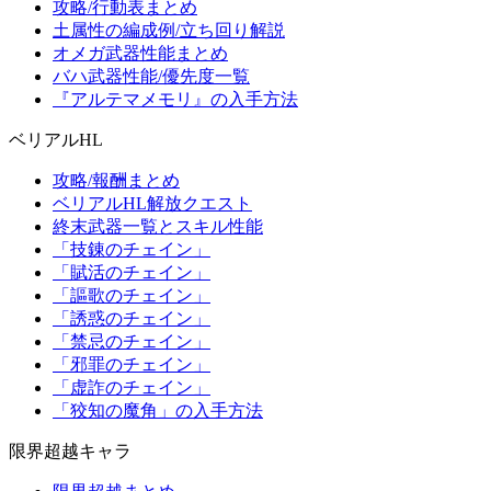
攻略/行動表まとめ
土属性の編成例/立ち回り解説
オメガ武器性能まとめ
バハ武器性能/優先度一覧
『アルテマメモリ』の入手方法
ベリアルHL
攻略/報酬まとめ
ベリアルHL解放クエスト
終末武器一覧とスキル性能
「技錬のチェイン」
「賦活のチェイン」
「謳歌のチェイン」
「誘惑のチェイン」
「禁忌のチェイン」
「邪罪のチェイン」
「虚詐のチェイン」
「狡知の魔角」の入手方法
限界超越キャラ