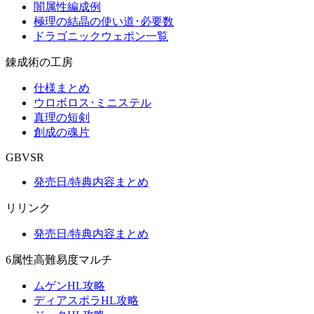
闇属性編成例
極理の結晶の使い道･必要数
ドラゴニックウェポン一覧
錬成術の工房
仕様まとめ
ウロボロス･ミニステル
真理の短剣
創成の魂片
GBVSR
発売日/特典内容まとめ
リリンク
発売日/特典内容まとめ
6属性高難易度マルチ
ムゲンHL攻略
ディアスポラHL攻略