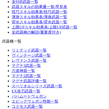
全SSR武器一覧
武器スキルの効果量一覧/早見表
技巧スキル効果表/技巧武器一覧
渾身スキル効果表/渾身武器一覧
背水スキル効果表/背水武器一覧
上限UPスキル効果表/上限UP武器一覧
全武器種の解説(重要度付き)
武器種一覧
リミテッド武器一覧
ヴィンテージ武器一覧
レヴァンス武器一覧
マグナ3武器一覧
六道神器一覧
マグナ2武器一覧
マグナ武器評価一覧
スペリオルシリーズ武器一覧
EX攻刃武器一覧
バハムートウェポン
エピックウェポン性能一覧
コスモス武器一覧