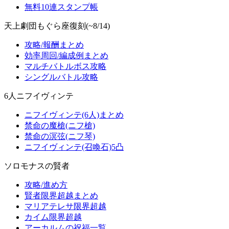
無料10連スタンプ帳
天上劇団もぐら座復刻(~8/14)
攻略/報酬まとめ
効率周回/編成例まとめ
マルチバトルボス攻略
シングルバトル攻略
6人ニフイヴィンテ
ニフイヴィンテ(6人)まとめ
禁命の魔槍(ニフ槍)
禁命の溟弦(ニフ琴)
ニフイヴィンテ(召喚石)5凸
ソロモナスの賢者
攻略/進め方
賢者限界超越まとめ
マリアテレサ限界超越
カイム限界超越
アーカルムの祝福一覧