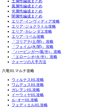
土属性編成まとめ
風属性編成まとめ
光属性編成まとめ
闇属性編成まとめ
エリア･インヴィディア攻略
エリア･ジョクラトル攻略
エリア･カレンダエ攻略
エリア･リベル攻略
「ゴリアテ(土/闇)」攻略
「フェイム(水/闇)」攻略
「ハービンガー(風/光)」攻略
「エローシオ(火/光)」攻略
クォーツの入手方法
六竜HLマルチ攻略
ウィルナスHL攻略
ワムデュスHL攻略
ガレヲンHL攻略
イーウィヤHL攻略
ル･オーHL攻略
フェディエルHL攻略