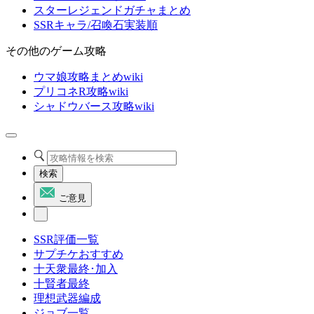
スターレジェンドガチャまとめ
SSRキャラ/召喚石実装順
その他のゲーム攻略
ウマ娘攻略まとめwiki
プリコネR攻略wiki
シャドウバース攻略wiki
検索
ご意見
SSR評価一覧
サプチケおすすめ
十天衆最終･加入
十賢者最終
理想武器編成
ジョブ一覧