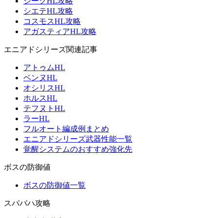
ジークHL攻略
シエテHL攻略
コスモスHL攻略
アガスティアHL攻略
エニアドシリーズ関連記事
アトゥムHL
ベンヌHL
オシリスHL
ホルスHL
テフヌトHL
ラーHL
フルオート編成例まとめ
エニアドシリーズ武器性能一覧
覚醒システムのおすすめ強化先
ボスの防御値
ボスの防御値一覧
スパバハ攻略