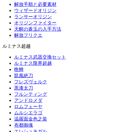
解放手順と必要素材
ウィザードオリジン
ランサーオリジン
オリジンファイター
天醒の蒼玉の入手方法
解放フリクエ
ルミナス超越
ルミナス武器交換セット
ルミナス限界超越
晩蝉
凱風絶刀
フレズヴェルク
黒漆太刀
フルンティング
アンドロメダ
ロムフェーヤ
ムルシエラゴ
温羅面金色之装
布都御魂
エレシュキガル