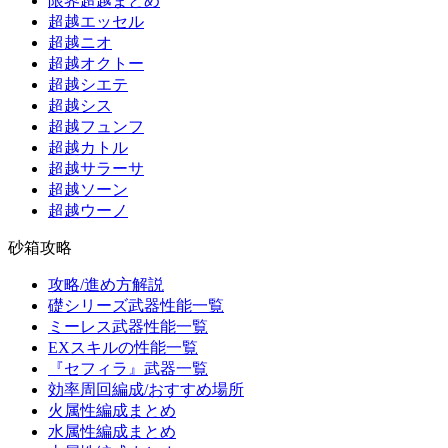
限界超越まとめ
超越エッセル
超越ニオ
超越オクトー
超越シエテ
超越シス
超越フュンフ
超越カトル
超越サラーサ
超越ソーン
超越ウーノ
砂箱攻略
攻略/進め方解説
礎シリーズ武器性能一覧
ミーレス武器性能一覧
EXスキルの性能一覧
『セフィラ』武器一覧
効率周回編成/おすすめ場所
火属性編成まとめ
水属性編成まとめ