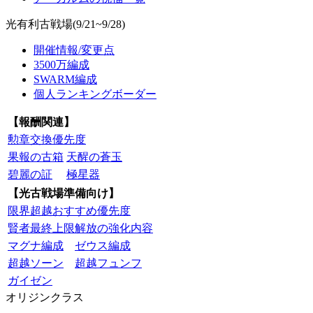
光有利古戦場(9/21~9/28)
開催情報/変更点
3500万編成
SWARM編成
個人ランキングボーダー
【報酬関連】
勲章交換優先度
果報の古箱
天醒の蒼玉
碧麗の証
極星器
【光古戦場準備向け】
限界超越おすすめ優先度
賢者最終上限解放の強化内容
マグナ編成
ゼウス編成
超越ソーン
超越フュンフ
ガイゼン
オリジンクラス