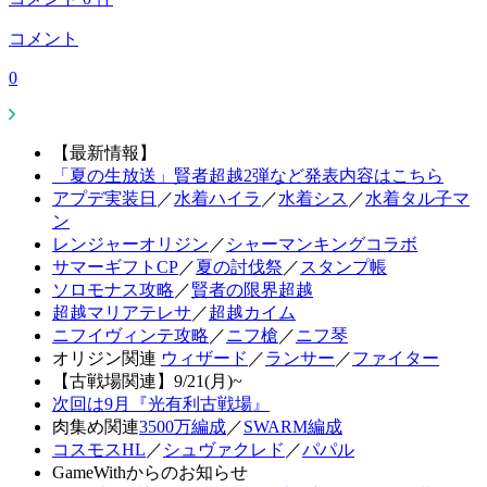
コメント
0
【最新情報】
「夏の生放送」賢者超越2弾など発表内容はこちら
アプデ実装日
／
水着ハイラ
／
水着シス
／
水着タル子マ
ン
レンジャーオリジン
／
シャーマンキングコラボ
サマーギフトCP
／
夏の討伐祭
／
スタンプ帳
ソロモナス攻略
／
賢者の限界超越
超越マリアテレサ
／
超越カイム
ニフイヴィンテ攻略
／
ニフ槍
／
ニフ琴
オリジン関連
ウィザード
／
ランサー
／
ファイター
【古戦場関連】9/21(月)~
次回は9月『光有利古戦場』
肉集め関連
3500万編成
／
SWARM編成
コスモスHL
／
シュヴァクレド
／
パパル
GameWithからのお知らせ