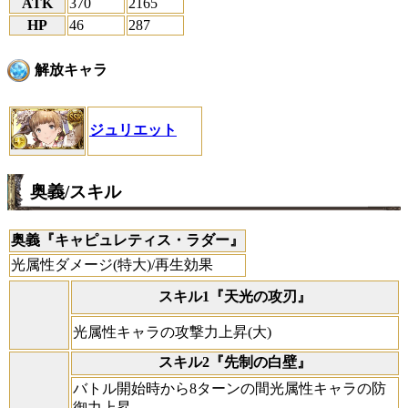
ATK
370
2165
HP
46
287
解放キャラ
ジュリエット
奥義/スキル
奥義『キャピュレティス・ラダー』
光属性ダメージ(特大)/再生効果
スキル1『天光の攻刃』
光属性キャラの攻撃力上昇(大)
スキル2『先制の白壁』
バトル開始時から8ターンの間光属性キャラの防
御力上昇