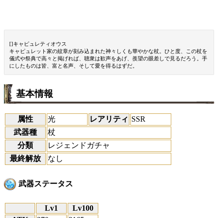
[]キャピュレティオウス
キャピュレット家の紋章が刻み込まれた神々しくも華やかな杖。ひと度、この杖を
儀式や祭典で高々と掲げれば、聴衆は歓声をあげ、羨望の眼差しで見るだろう。手
にしたものは皆、富と名声、そして愛を得るはずだ。
基本情報
属性
光
レアリティ
SSR
武器種
杖
分類
レジェンドガチャ
最終解放
なし
武器ステータス
Lv1
Lv100