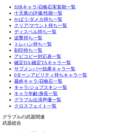
SSRキャラ/召喚石実装順一覧
十天衆の評価/性能一覧
かばう/ダメカ持ち一覧
クリア/マウント持ち一覧
ディスペル持ち一覧
追撃持ち一覧
トレハン持ち一覧
刻印持ち一覧
アビコピー対応表一覧
確定DA/確定TAキャラ一覧
サブメンバー効果キャラ一覧
0ターンアビリティ持ちキャラ一覧
最終キャラ/召喚石一覧
キャラ/ジョブスキン一覧
キャラ年齢/身長一覧
グラブル出演声優一覧
クロスフェイト一覧
グラブルの武器関連
武器総合