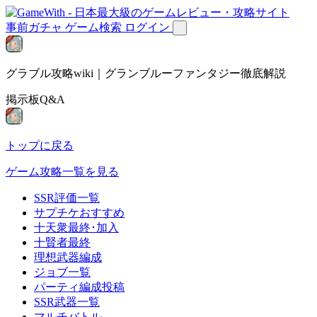
事前ガチャ
ゲーム検索
ログイン
グラブル攻略wiki｜グランブルーファンタジー徹底解説
掲示板Q&A
トップに戻る
ゲーム攻略一覧を見る
SSR評価一覧
サプチケおすすめ
十天衆最終･加入
十賢者最終
理想武器編成
ジョブ一覧
パーティ編成投稿
SSR武器一覧
マルチバトル