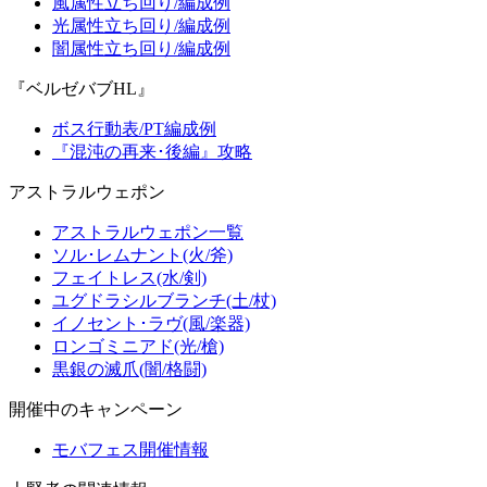
風属性立ち回り/編成例
光属性立ち回り/編成例
闇属性立ち回り/編成例
『ベルゼバブHL』
ボス行動表/PT編成例
『混沌の再来･後編』攻略
アストラルウェポン
アストラルウェポン一覧
ソル･レムナント(火/斧)
フェイトレス(水/剣)
ユグドラシルブランチ(土/杖)
イノセント･ラヴ(風/楽器)
ロンゴミニアド(光/槍)
黒銀の滅爪(闇/格闘)
開催中のキャンペーン
モバフェス開催情報