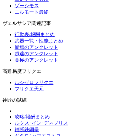
ゾーシモス
エルモート最終
ヴェルサシア関連記事
行動表/報酬まとめ
武器一覧・性能まとめ
崩焉のアンクレット
越達のアンクレット
竟極のアンクレット
高難易度フリクエ
ルシゼロフリクエ
フリクエ天元
神匠の試練
攻略/報酬まとめ
ルクス･イン･デネブリス
鎖断鉄鋼拳
ギタロン･マエストロ