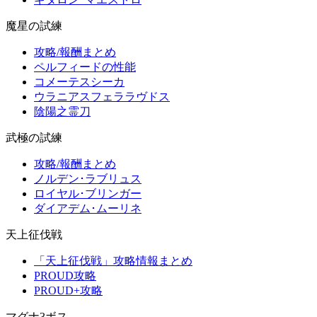
魔星の試練
攻略/報酬まとめ
ペルフィードの性能
コメーテスシーカ
ウラニアスフェララヴドス
陰陽之霊刀
武極の試練
攻略/報酬まとめ
ノルデン･ラブリュス
ロイヤル･ブリンガー
ダイアデム･ムーリネ
天上征伐戦
「天上征伐戦」攻略情報まとめ
PROUD攻略
PROUD+攻略
マグナ3ボス