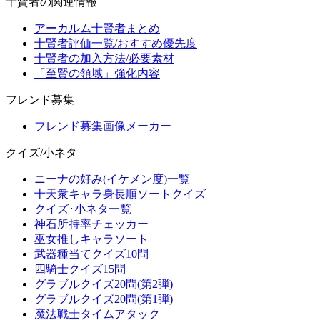
十賢者の関連情報
アーカルム十賢者まとめ
十賢者評価一覧/おすすめ優先度
十賢者の加入方法/必要素材
「至賢の領域」強化内容
フレンド募集
フレンド募集画像メーカー
クイズ/小ネタ
ニーナの好み(イケメン度)一覧
十天衆キャラ身長順ソートクイズ
クイズ･小ネタ一覧
神石所持率チェッカー
巫女推しキャラソート
武器種当てクイズ10問
四騎士クイズ15問
グラブルクイズ20問(第2弾)
グラブルクイズ20問(第1弾)
魔法戦士タイムアタック