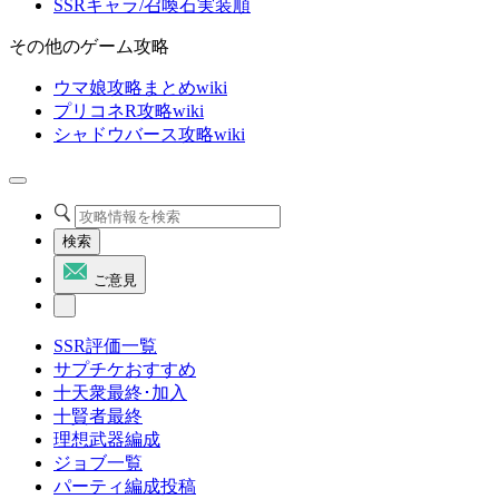
SSRキャラ/召喚石実装順
その他のゲーム攻略
ウマ娘攻略まとめwiki
プリコネR攻略wiki
シャドウバース攻略wiki
検索
ご意見
SSR評価一覧
サプチケおすすめ
十天衆最終･加入
十賢者最終
理想武器編成
ジョブ一覧
パーティ編成投稿