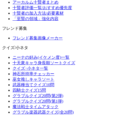
アーカルム十賢者まとめ
十賢者評価一覧/おすすめ優先度
十賢者の加入方法/必要素材
「至賢の領域」強化内容
フレンド募集
フレンド募集画像メーカー
クイズ/小ネタ
ニーナの好み(イケメン度)一覧
十天衆キャラ身長順ソートクイズ
クイズ･小ネタ一覧
神石所持率チェッカー
巫女推しキャラソート
武器種当てクイズ10問
四騎士クイズ15問
グラブルクイズ20問(第2弾)
グラブルクイズ20問(第1弾)
魔法戦士タイムアタック
グラブル楽器武器クイズ(全20問)