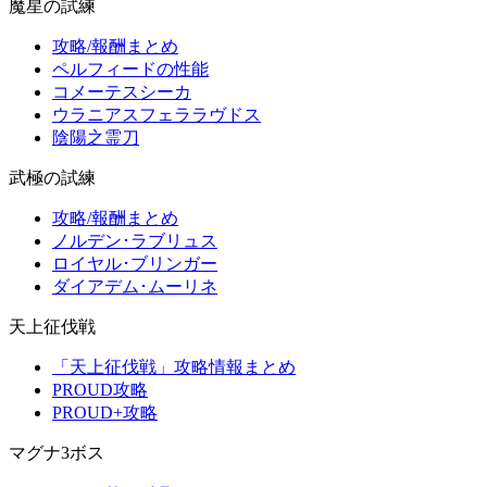
魔星の試練
攻略/報酬まとめ
ペルフィードの性能
コメーテスシーカ
ウラニアスフェララヴドス
陰陽之霊刀
武極の試練
攻略/報酬まとめ
ノルデン･ラブリュス
ロイヤル･ブリンガー
ダイアデム･ムーリネ
天上征伐戦
「天上征伐戦」攻略情報まとめ
PROUD攻略
PROUD+攻略
マグナ3ボス