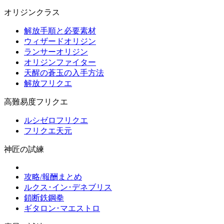
オリジンクラス
解放手順と必要素材
ウィザードオリジン
ランサーオリジン
オリジンファイター
天醒の蒼玉の入手方法
解放フリクエ
高難易度フリクエ
ルシゼロフリクエ
フリクエ天元
神匠の試練
攻略/報酬まとめ
ルクス･イン･デネブリス
鎖断鉄鋼拳
ギタロン･マエストロ