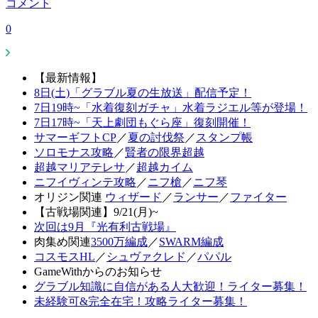
コメント
0
【最新情報】
8日(土)「グラブル夏の生放送」配信予定！
7日19時~「水着復刻ガチャ」水着ラジエル等が登場！
7日17時~「天上劇団もぐら座」復刻開催！
サマーギフトCP
／
夏の討伐祭
／
スタンプ帳
ソロモナス攻略
／
賢者の限界超越
超越マリアテレサ
／
超越カイム
ニフイヴィンテ攻略
／
ニフ槍
／
ニフ琴
オリジン関連
ウィザード
／
ランサー
／
ファイター
【古戦場関連】9/21(月)~
次回は9月『光有利古戦場』
肉集め関連
3500万編成
／
SWARM編成
コスモスHL
／
シュヴァクレド
／
パパル
GameWithからのお知らせ
グラブル知識に自信がある人大歓迎！ライター募集！
未経験可&完全在宅！攻略ライター募集！