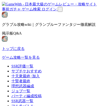
事前ガチャ
ゲーム検索
ログイン
グラブル攻略wiki｜グランブルーファンタジー徹底解説
掲示板Q&A
トップに戻る
ゲーム攻略一覧を見る
SSR評価一覧
サプチケおすすめ
十天衆最終･加入
十賢者最終
理想武器編成
ジョブ一覧
パーティ編成投稿
SSR武器一覧
マルチバトル