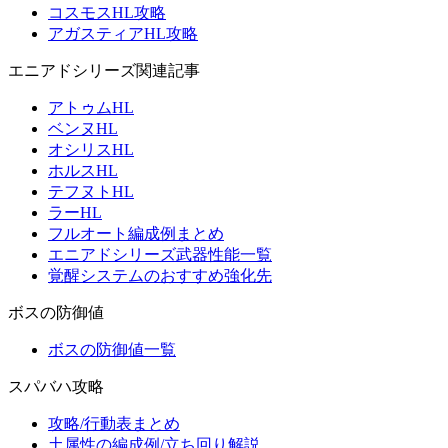
コスモスHL攻略
アガスティアHL攻略
エニアドシリーズ関連記事
アトゥムHL
ベンヌHL
オシリスHL
ホルスHL
テフヌトHL
ラーHL
フルオート編成例まとめ
エニアドシリーズ武器性能一覧
覚醒システムのおすすめ強化先
ボスの防御値
ボスの防御値一覧
スパバハ攻略
攻略/行動表まとめ
土属性の編成例/立ち回り解説