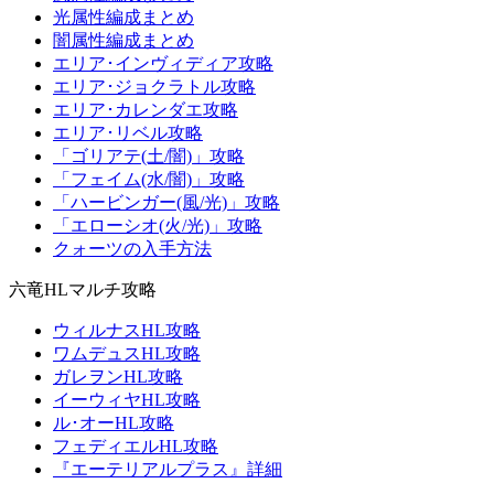
光属性編成まとめ
闇属性編成まとめ
エリア･インヴィディア攻略
エリア･ジョクラトル攻略
エリア･カレンダエ攻略
エリア･リベル攻略
「ゴリアテ(土/闇)」攻略
「フェイム(水/闇)」攻略
「ハービンガー(風/光)」攻略
「エローシオ(火/光)」攻略
クォーツの入手方法
六竜HLマルチ攻略
ウィルナスHL攻略
ワムデュスHL攻略
ガレヲンHL攻略
イーウィヤHL攻略
ル･オーHL攻略
フェディエルHL攻略
『エーテリアルプラス』詳細