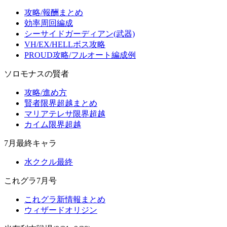
攻略/報酬まとめ
効率周回編成
シーサイドガーディアン(武器)
VH/EX/HELLボス攻略
PROUD攻略/フルオート編成例
ソロモナスの賢者
攻略/進め方
賢者限界超越まとめ
マリアテレサ限界超越
カイム限界超越
7月最終キャラ
水ククル最終
これグラ7月号
これグラ新情報まとめ
ウィザードオリジン