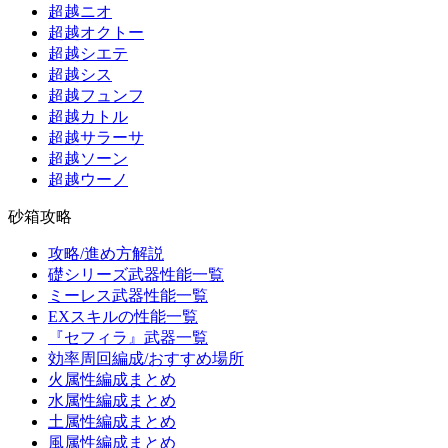
超越ニオ
超越オクトー
超越シエテ
超越シス
超越フュンフ
超越カトル
超越サラーサ
超越ソーン
超越ウーノ
砂箱攻略
攻略/進め方解説
礎シリーズ武器性能一覧
ミーレス武器性能一覧
EXスキルの性能一覧
『セフィラ』武器一覧
効率周回編成/おすすめ場所
火属性編成まとめ
水属性編成まとめ
土属性編成まとめ
風属性編成まとめ