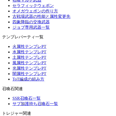
召喚マルチ武器
セラフィックウェポン
オメガウェポンの作り方
古戦場武器の性能と属性変更先
四象降臨の交換武器
ジョブ専用武器一覧
テンプレパーティ一覧
火属性テンプレPT
水属性テンプレPT
土属性テンプレPT
風属性テンプレPT
光属性テンプレPT
闇属性テンプレPT
ToT編成の組み方
召喚石関連
SSR召喚石一覧
サブ加護持ち召喚石一覧
トレジャー関連