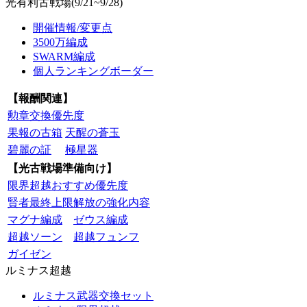
光有利古戦場(9/21~9/28)
開催情報/変更点
3500万編成
SWARM編成
個人ランキングボーダー
【報酬関連】
勲章交換優先度
果報の古箱
天醒の蒼玉
碧麗の証
極星器
【光古戦場準備向け】
限界超越おすすめ優先度
賢者最終上限解放の強化内容
マグナ編成
ゼウス編成
超越ソーン
超越フュンフ
ガイゼン
ルミナス超越
ルミナス武器交換セット