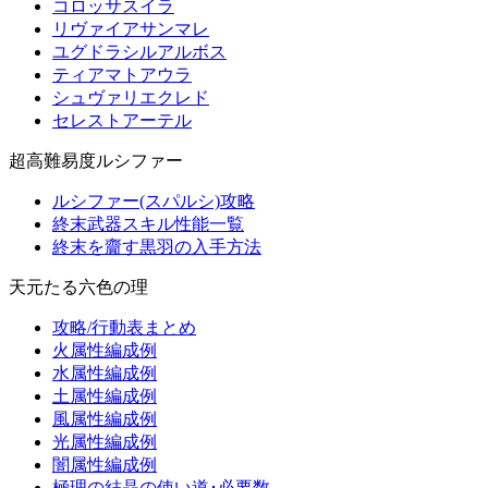
コロッサスイラ
リヴァイアサンマレ
ユグドラシルアルボス
ティアマトアウラ
シュヴァリエクレド
セレストアーテル
超高難易度ルシファー
ルシファー(スパルシ)攻略
終末武器スキル性能一覧
終末を齎す黒羽の入手方法
天元たる六色の理
攻略/行動表まとめ
火属性編成例
水属性編成例
土属性編成例
風属性編成例
光属性編成例
闇属性編成例
極理の結晶の使い道･必要数