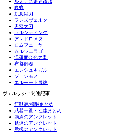
ルミナス限界超越
晩蝉
凱風絶刀
フレズヴェルク
黒漆太刀
フルンティング
アンドロメダ
ロムフェーヤ
ムルシエラゴ
温羅面金色之装
布都御魂
エレシュキガル
ゾーシモス
エルモート最終
ヴェルサシア関連記事
行動表/報酬まとめ
武器一覧・性能まとめ
崩焉のアンクレット
越達のアンクレット
竟極のアンクレット