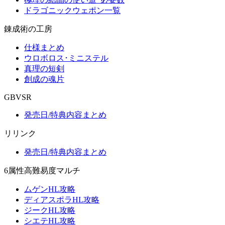
ドラゴニックウェポン一覧
錬成術の工房
仕様まとめ
ウロボロス･ミニステル
真理の短剣
創成の魂片
GBVSR
発売日/特典内容まとめ
リリンク
発売日/特典内容まとめ
6属性高難易度マルチ
ムゲンHL攻略
ディアスポラHL攻略
ジークHL攻略
シエテHL攻略