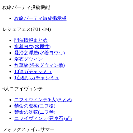
攻略パーティ投稿機能
攻略パーティ編成掲示板
レジェフェス(7/31~8/4)
開催情報まとめ
水着ヨウ(水属性)
愛沿之浮袋(水着ヨウ弓)
浴衣グウィン
炸華紋(浴衣グウィン拳)
10連ガチャシミュ
1点狙いガチャシミュ
6人ニフイヴィンテ
ニフイヴィンテ(6人)まとめ
禁命の魔槍(ニフ槍)
禁命の溟弦(ニフ琴)
ニフイヴィンテ(召喚石)5凸
フォックステイルサマー