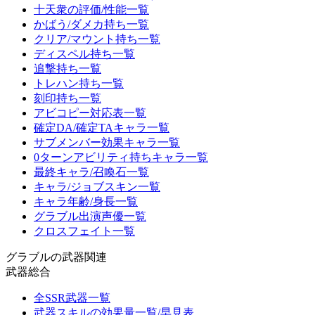
十天衆の評価/性能一覧
かばう/ダメカ持ち一覧
クリア/マウント持ち一覧
ディスペル持ち一覧
追撃持ち一覧
トレハン持ち一覧
刻印持ち一覧
アビコピー対応表一覧
確定DA/確定TAキャラ一覧
サブメンバー効果キャラ一覧
0ターンアビリティ持ちキャラ一覧
最終キャラ/召喚石一覧
キャラ/ジョブスキン一覧
キャラ年齢/身長一覧
グラブル出演声優一覧
クロスフェイト一覧
グラブルの武器関連
武器総合
全SSR武器一覧
武器スキルの効果量一覧/早見表