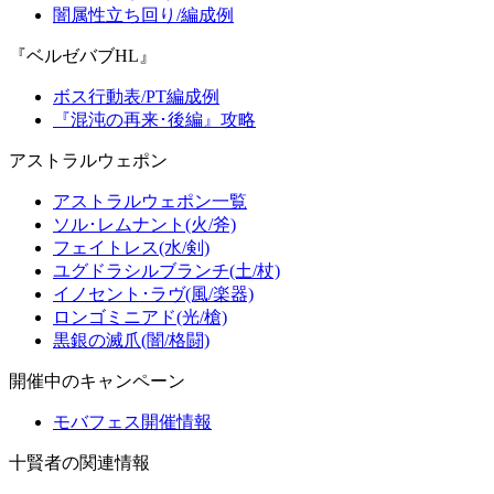
闇属性立ち回り/編成例
『ベルゼバブHL』
ボス行動表/PT編成例
『混沌の再来･後編』攻略
アストラルウェポン
アストラルウェポン一覧
ソル･レムナント(火/斧)
フェイトレス(水/剣)
ユグドラシルブランチ(土/杖)
イノセント･ラヴ(風/楽器)
ロンゴミニアド(光/槍)
黒銀の滅爪(闇/格闘)
開催中のキャンペーン
モバフェス開催情報
十賢者の関連情報