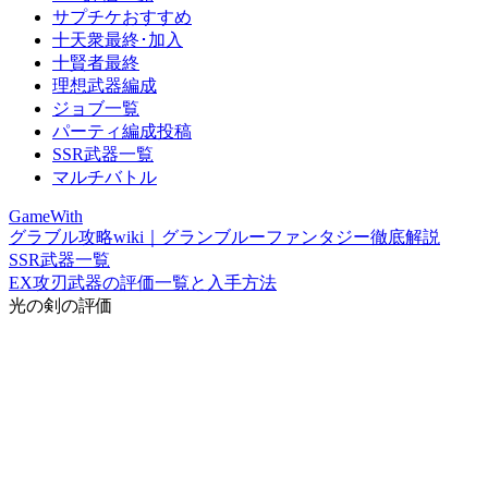
サプチケおすすめ
十天衆最終･加入
十賢者最終
理想武器編成
ジョブ一覧
パーティ編成投稿
SSR武器一覧
マルチバトル
GameWith
グラブル攻略wiki｜グランブルーファンタジー徹底解説
SSR武器一覧
EX攻刃武器の評価一覧と入手方法
光の剣の評価