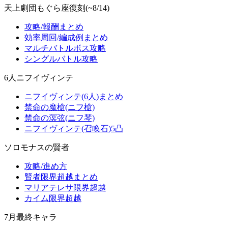
天上劇団もぐら座復刻(~8/14)
攻略/報酬まとめ
効率周回/編成例まとめ
マルチバトルボス攻略
シングルバトル攻略
6人ニフイヴィンテ
ニフイヴィンテ(6人)まとめ
禁命の魔槍(ニフ槍)
禁命の溟弦(ニフ琴)
ニフイヴィンテ(召喚石)5凸
ソロモナスの賢者
攻略/進め方
賢者限界超越まとめ
マリアテレサ限界超越
カイム限界超越
7月最終キャラ