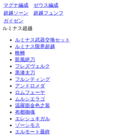
マグナ編成
ゼウス編成
超越ソーン
超越フュンフ
ガイゼン
ルミナス超越
ルミナス武器交換セット
ルミナス限界超越
晩蝉
凱風絶刀
フレズヴェルク
黒漆太刀
フルンティング
アンドロメダ
ロムフェーヤ
ムルシエラゴ
温羅面金色之装
布都御魂
エレシュキガル
ゾーシモス
エルモート最終