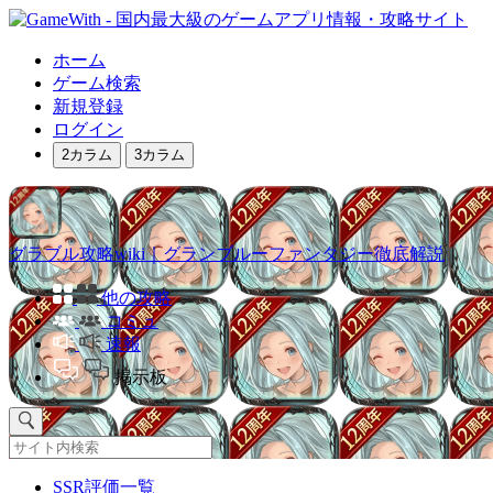
ホーム
ゲーム検索
新規登録
ログイン
2カラム
3カラム
グラブル攻略wiki｜グランブルーファンタジー徹底解説
他の攻略
コミュ
速報
掲示板
SSR評価一覧