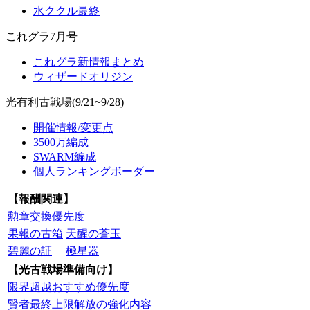
水ククル最終
これグラ7月号
これグラ新情報まとめ
ウィザードオリジン
光有利古戦場(9/21~9/28)
開催情報/変更点
3500万編成
SWARM編成
個人ランキングボーダー
【報酬関連】
勲章交換優先度
果報の古箱
天醒の蒼玉
碧麗の証
極星器
【光古戦場準備向け】
限界超越おすすめ優先度
賢者最終上限解放の強化内容