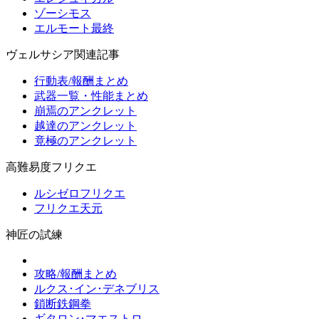
ゾーシモス
エルモート最終
ヴェルサシア関連記事
行動表/報酬まとめ
武器一覧・性能まとめ
崩焉のアンクレット
越達のアンクレット
竟極のアンクレット
高難易度フリクエ
ルシゼロフリクエ
フリクエ天元
神匠の試練
攻略/報酬まとめ
ルクス･イン･デネブリス
鎖断鉄鋼拳
ギタロン･マエストロ