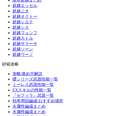
限界超越まとめ
超越エッセル
超越ニオ
超越オクトー
超越シエテ
超越シス
超越フュンフ
超越カトル
超越サラーサ
超越ソーン
超越ウーノ
砂箱攻略
攻略/進め方解説
礎シリーズ武器性能一覧
ミーレス武器性能一覧
EXスキルの性能一覧
『セフィラ』武器一覧
効率周回編成/おすすめ場所
火属性編成まとめ
水属性編成まとめ