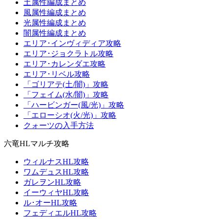
土属性編成まとめ
風属性編成まとめ
光属性編成まとめ
闇属性編成まとめ
エリア･インヴィディア攻略
エリア･ジョクラトル攻略
エリア･カレンダエ攻略
エリア･リベル攻略
「ゴリアテ(土/闇)」攻略
「フェイム(水/闇)」攻略
「ハービンガー(風/光)」攻略
「エローシオ(火/光)」攻略
クォーツの入手方法
六竜HLマルチ攻略
ウィルナスHL攻略
ワムデュスHL攻略
ガレヲンHL攻略
イーウィヤHL攻略
ル･オーHL攻略
フェディエルHL攻略