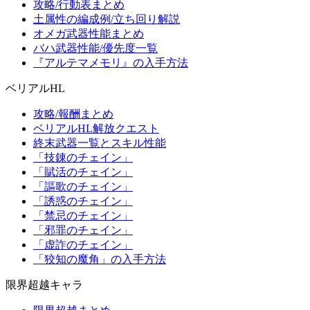
攻略/行動表まとめ
土属性の編成例/立ち回り解説
オメガ武器性能まとめ
バハ武器性能/優先度一覧
『アルテマメモリ』の入手方法
ベリアルHL
攻略/報酬まとめ
ベリアルHL解放クエスト
終末武器一覧とスキル性能
「技錬のチェイン」
「賦活のチェイン」
「謳歌のチェイン」
「誘惑のチェイン」
「禁忌のチェイン」
「邪罪のチェイン」
「虚詐のチェイン」
「狡知の魔角」の入手方法
限界超越キャラ