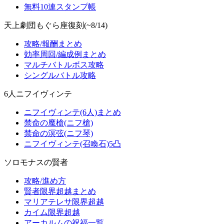
無料10連スタンプ帳
天上劇団もぐら座復刻(~8/14)
攻略/報酬まとめ
効率周回/編成例まとめ
マルチバトルボス攻略
シングルバトル攻略
6人ニフイヴィンテ
ニフイヴィンテ(6人)まとめ
禁命の魔槍(ニフ槍)
禁命の溟弦(ニフ琴)
ニフイヴィンテ(召喚石)5凸
ソロモナスの賢者
攻略/進め方
賢者限界超越まとめ
マリアテレサ限界超越
カイム限界超越
アーカルムの祝福一覧