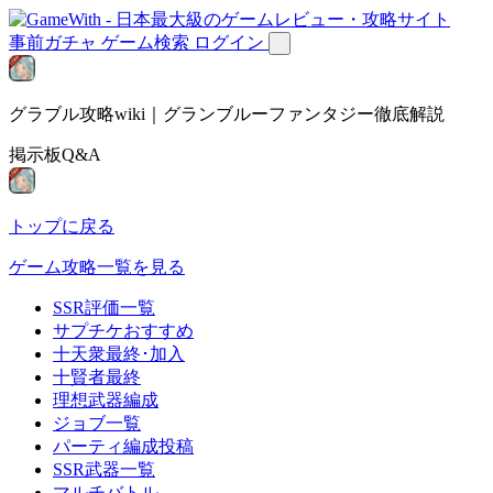
事前ガチャ
ゲーム検索
ログイン
グラブル攻略wiki｜グランブルーファンタジー徹底解説
掲示板Q&A
トップに戻る
ゲーム攻略一覧を見る
SSR評価一覧
サプチケおすすめ
十天衆最終･加入
十賢者最終
理想武器編成
ジョブ一覧
パーティ編成投稿
SSR武器一覧
マルチバトル