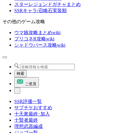
スターレジェンドガチャまとめ
SSRキャラ/召喚石実装順
その他のゲーム攻略
ウマ娘攻略まとめwiki
プリコネR攻略wiki
シャドウバース攻略wiki
検索
ご意見
SSR評価一覧
サプチケおすすめ
十天衆最終･加入
十賢者最終
理想武器編成
ジョブ一覧