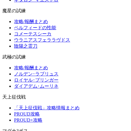
魔星の試練
攻略/報酬まとめ
ペルフィードの性能
コメーテスシーカ
ウラニアスフェララヴドス
陰陽之霊刀
武極の試練
攻略/報酬まとめ
ノルデン･ラブリュス
ロイヤル･ブリンガー
ダイアデム･ムーリネ
天上征伐戦
「天上征伐戦」攻略情報まとめ
PROUD攻略
PROUD+攻略
マグナ3ボス