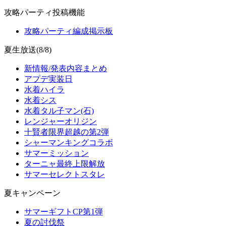
攻略パーティ投稿機能
攻略パーティ編成掲示板
夏生放送(8/8)
新情報/発表内容まとめ
アプデ実装日
水着ハイラ
水着シス
水着タル子マン(石)
レンジャーオリジン
十賢者限界超越の第2弾
シャーマンキングコラボ
サマーミッション
ターニャ最終上限解放
サマーセレクトスタレ
夏キャンペーン
サマーギフトCP第1弾
夏の討伐祭