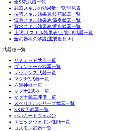
全SSR武器一覧
武器スキルの効果量一覧/早見表
技巧スキル効果表/技巧武器一覧
渾身スキル効果表/渾身武器一覧
背水スキル効果表/背水武器一覧
上限UPスキル効果表/上限UP武器一覧
全武器種の解説(重要度付き)
武器種一覧
リミテッド武器一覧
ヴィンテージ武器一覧
レヴァンス武器一覧
マグナ3武器一覧
六道神器一覧
マグナ2武器一覧
マグナ武器評価一覧
スペリオルシリーズ武器一覧
EX攻刃武器一覧
バハムートウェポン
エピックウェポン性能一覧
コスモス武器一覧