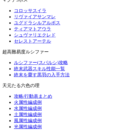
コロッサスイラ
リヴァイアサンマレ
ユグドラシルアルボス
ティアマトアウラ
シュヴァリエクレド
セレストアーテル
超高難易度ルシファー
ルシファー(スパルシ)攻略
終末武器スキル性能一覧
終末を齎す黒羽の入手方法
天元たる六色の理
攻略/行動表まとめ
火属性編成例
水属性編成例
土属性編成例
風属性編成例
光属性編成例