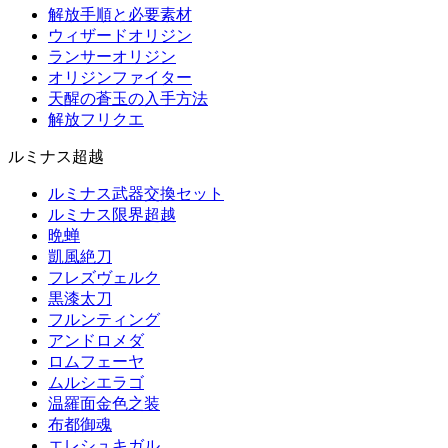
解放手順と必要素材
ウィザードオリジン
ランサーオリジン
オリジンファイター
天醒の蒼玉の入手方法
解放フリクエ
ルミナス超越
ルミナス武器交換セット
ルミナス限界超越
晩蝉
凱風絶刀
フレズヴェルク
黒漆太刀
フルンティング
アンドロメダ
ロムフェーヤ
ムルシエラゴ
温羅面金色之装
布都御魂
エレシュキガル