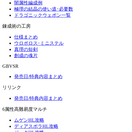
闇属性編成例
極理の結晶の使い道･必要数
ドラゴニックウェポン一覧
錬成術の工房
仕様まとめ
ウロボロス･ミニステル
真理の短剣
創成の魂片
GBVSR
発売日/特典内容まとめ
リリンク
発売日/特典内容まとめ
6属性高難易度マルチ
ムゲンHL攻略
ディアスポラHL攻略