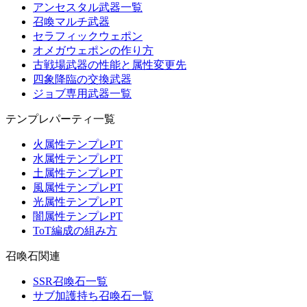
アンセスタル武器一覧
召喚マルチ武器
セラフィックウェポン
オメガウェポンの作り方
古戦場武器の性能と属性変更先
四象降臨の交換武器
ジョブ専用武器一覧
テンプレパーティ一覧
火属性テンプレPT
水属性テンプレPT
土属性テンプレPT
風属性テンプレPT
光属性テンプレPT
闇属性テンプレPT
ToT編成の組み方
召喚石関連
SSR召喚石一覧
サブ加護持ち召喚石一覧