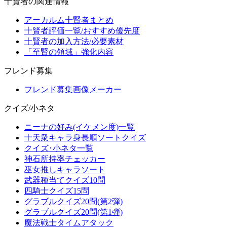
十賢者の関連情報
アーカルム十賢者まとめ
十賢者評価一覧/おすすめ優先度
十賢者の加入方法/必要素材
「至賢の領域」強化内容
フレンド募集
フレンド募集画像メーカー
クイズ/小ネタ
ニーナの好み(イケメン度)一覧
十天衆キャラ身長順ソートクイズ
クイズ･小ネタ一覧
神石所持率チェッカー
巫女推しキャラソート
武器種当てクイズ10問
四騎士クイズ15問
グラブルクイズ20問(第2弾)
グラブルクイズ20問(第1弾)
魔法戦士タイムアタック