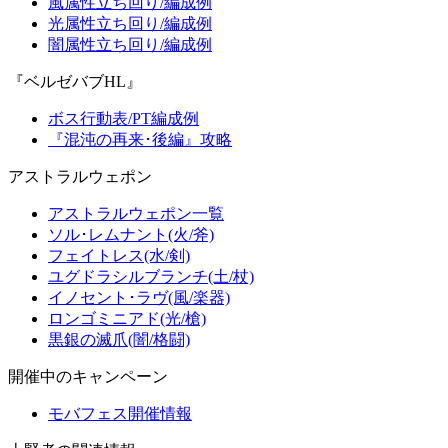
風属性立ち回り/編成例
光属性立ち回り/編成例
闇属性立ち回り/編成例
『ベルゼバブHL』
ボス行動表/PT編成例
『混沌の再来･後編』攻略
アストラルウェポン
アストラルウェポン一覧
ソル･レムナント(火/斧)
フェイトレス(水/剣)
ユグドラシルブランチ(土/杖)
イノセント･ラヴ(風/楽器)
ロンゴミニアド(光/槍)
黒銀の滅爪(闇/格闘)
開催中のキャンペーン
モバフェス開催情報