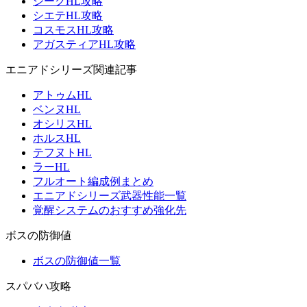
ジークHL攻略
シエテHL攻略
コスモスHL攻略
アガスティアHL攻略
エニアドシリーズ関連記事
アトゥムHL
ベンヌHL
オシリスHL
ホルスHL
テフヌトHL
ラーHL
フルオート編成例まとめ
エニアドシリーズ武器性能一覧
覚醒システムのおすすめ強化先
ボスの防御値
ボスの防御値一覧
スパバハ攻略