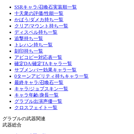
SSRキャラ/召喚石実装順一覧
十天衆の評価/性能一覧
かばう/ダメカ持ち一覧
クリア/マウント持ち一覧
ディスペル持ち一覧
追撃持ち一覧
トレハン持ち一覧
刻印持ち一覧
アビコピー対応表一覧
確定DA/確定TAキャラ一覧
サブメンバー効果キャラ一覧
0ターンアビリティ持ちキャラ一覧
最終キャラ/召喚石一覧
キャラ/ジョブスキン一覧
キャラ年齢/身長一覧
グラブル出演声優一覧
クロスフェイト一覧
グラブルの武器関連
武器総合