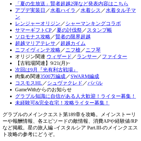
「夏の生放送」賢者超越2弾など発表内容はこちら
アプデ実装日
／
水着ハイラ
／
水着シス
／
水着タル子マ
ン
レンジャーオリジン
／
シャーマンキングコラボ
サマーギフトCP
／
夏の討伐祭
／
スタンプ帳
ソロモナス攻略
／
賢者の限界超越
超越マリアテレサ
／
超越カイム
ニフイヴィンテ攻略
／
ニフ槍
／
ニフ琴
オリジン関連
ウィザード
／
ランサー
／
ファイター
【古戦場関連】9/21(月)~
次回は9月『光有利古戦場』
肉集め関連
3500万編成
／
SWARM編成
コスモスHL
／
シュヴァクレド
／
パパル
GameWithからのお知らせ
グラブル知識に自信がある人大歓迎！ライター募集！
未経験可&完全在宅！攻略ライター募集！
グラブルのメインクエスト第189章を攻略。メインストーリ
ーや報酬情報、各エピソードの敵情報、消費APや経験値/RP
など掲載。星の旅人編 -イスタルシア Part.III-のメインクエス
ト攻略の参考にどうぞ。