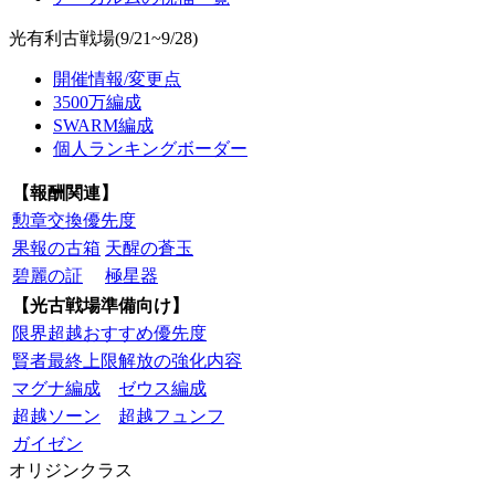
光有利古戦場(9/21~9/28)
開催情報/変更点
3500万編成
SWARM編成
個人ランキングボーダー
【報酬関連】
勲章交換優先度
果報の古箱
天醒の蒼玉
碧麗の証
極星器
【光古戦場準備向け】
限界超越おすすめ優先度
賢者最終上限解放の強化内容
マグナ編成
ゼウス編成
超越ソーン
超越フュンフ
ガイゼン
オリジンクラス