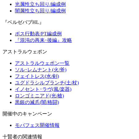
光属性立ち回り/編成例
闇属性立ち回り/編成例
『ベルゼバブHL』
ボス行動表/PT編成例
『混沌の再来･後編』攻略
アストラルウェポン
アストラルウェポン一覧
ソル･レムナント(火/斧)
フェイトレス(水/剣)
ユグドラシルブランチ(土/杖)
イノセント･ラヴ(風/楽器)
ロンゴミニアド(光/槍)
黒銀の滅爪(闇/格闘)
開催中のキャンペーン
モバフェス開催情報
十賢者の関連情報