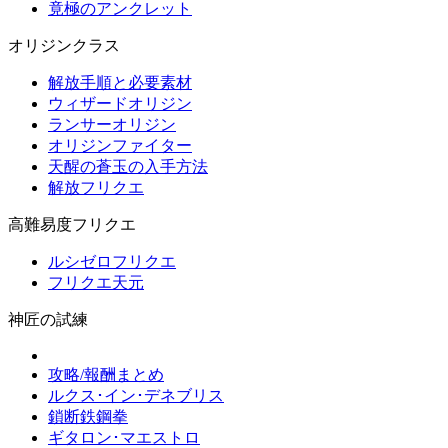
竟極のアンクレット
オリジンクラス
解放手順と必要素材
ウィザードオリジン
ランサーオリジン
オリジンファイター
天醒の蒼玉の入手方法
解放フリクエ
高難易度フリクエ
ルシゼロフリクエ
フリクエ天元
神匠の試練
攻略/報酬まとめ
ルクス･イン･デネブリス
鎖断鉄鋼拳
ギタロン･マエストロ