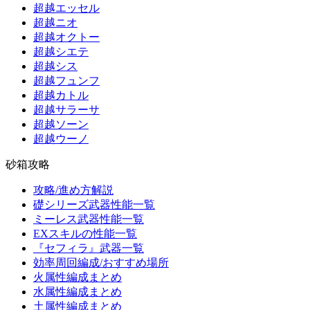
超越エッセル
超越ニオ
超越オクトー
超越シエテ
超越シス
超越フュンフ
超越カトル
超越サラーサ
超越ソーン
超越ウーノ
砂箱攻略
攻略/進め方解説
礎シリーズ武器性能一覧
ミーレス武器性能一覧
EXスキルの性能一覧
『セフィラ』武器一覧
効率周回編成/おすすめ場所
火属性編成まとめ
水属性編成まとめ
土属性編成まとめ