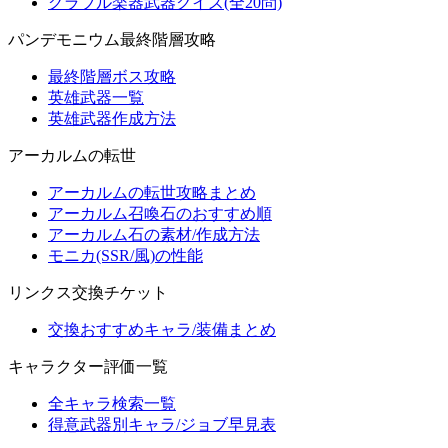
グラブル楽器武器クイズ(全20問)
パンデモニウム最終階層攻略
最終階層ボス攻略
英雄武器一覧
英雄武器作成方法
アーカルムの転世
アーカルムの転世攻略まとめ
アーカルム召喚石のおすすめ順
アーカルム石の素材/作成方法
モニカ(SSR/風)の性能
リンクス交換チケット
交換おすすめキャラ/装備まとめ
キャラクター評価一覧
全キャラ検索一覧
得意武器別キャラ/ジョブ早見表