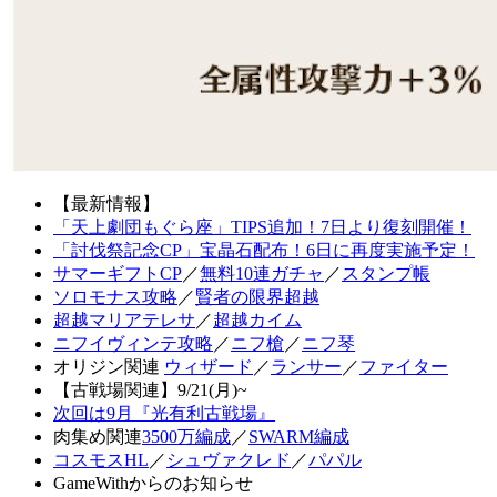
【最新情報】
「天上劇団もぐら座」TIPS追加！7日より復刻開催！
「討伐祭記念CP」宝晶石配布！6日に再度実施予定！
サマーギフトCP
／
無料10連ガチャ
／
スタンプ帳
ソロモナス攻略
／
賢者の限界超越
超越マリアテレサ
／
超越カイム
ニフイヴィンテ攻略
／
ニフ槍
／
ニフ琴
オリジン関連
ウィザード
／
ランサー
／
ファイター
【古戦場関連】9/21(月)~
次回は9月『光有利古戦場』
肉集め関連
3500万編成
／
SWARM編成
コスモスHL
／
シュヴァクレド
／
パパル
GameWithからのお知らせ