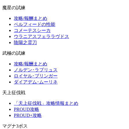
魔星の試練
攻略/報酬まとめ
ペルフィードの性能
コメーテスシーカ
ウラニアスフェララヴドス
陰陽之霊刀
武極の試練
攻略/報酬まとめ
ノルデン･ラブリュス
ロイヤル･ブリンガー
ダイアデム･ムーリネ
天上征伐戦
「天上征伐戦」攻略情報まとめ
PROUD攻略
PROUD+攻略
マグナ3ボス