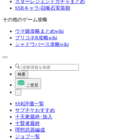
スターレジェンドガチャまとめ
SSRキャラ/召喚石実装順
その他のゲーム攻略
ウマ娘攻略まとめwiki
プリコネR攻略wiki
シャドウバース攻略wiki
検索
ご意見
SSR評価一覧
サプチケおすすめ
十天衆最終･加入
十賢者最終
理想武器編成
ジョブ一覧