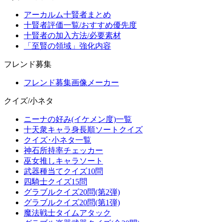
アーカルム十賢者まとめ
十賢者評価一覧/おすすめ優先度
十賢者の加入方法/必要素材
「至賢の領域」強化内容
フレンド募集
フレンド募集画像メーカー
クイズ/小ネタ
ニーナの好み(イケメン度)一覧
十天衆キャラ身長順ソートクイズ
クイズ･小ネタ一覧
神石所持率チェッカー
巫女推しキャラソート
武器種当てクイズ10問
四騎士クイズ15問
グラブルクイズ20問(第2弾)
グラブルクイズ20問(第1弾)
魔法戦士タイムアタック