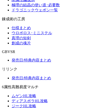
極理の結晶の使い道･必要数
ドラゴニックウェポン一覧
錬成術の工房
仕様まとめ
ウロボロス･ミニステル
真理の短剣
創成の魂片
GBVSR
発売日/特典内容まとめ
リリンク
発売日/特典内容まとめ
6属性高難易度マルチ
ムゲンHL攻略
ディアスポラHL攻略
ジークHL攻略