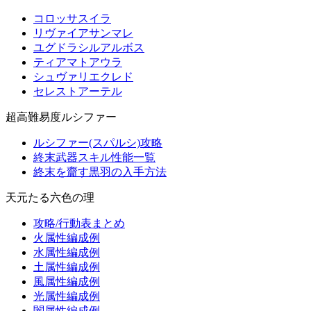
コロッサスイラ
リヴァイアサンマレ
ユグドラシルアルボス
ティアマトアウラ
シュヴァリエクレド
セレストアーテル
超高難易度ルシファー
ルシファー(スパルシ)攻略
終末武器スキル性能一覧
終末を齎す黒羽の入手方法
天元たる六色の理
攻略/行動表まとめ
火属性編成例
水属性編成例
土属性編成例
風属性編成例
光属性編成例
闇属性編成例