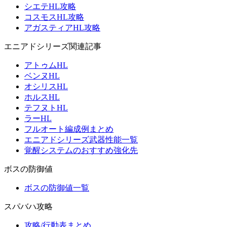
シエテHL攻略
コスモスHL攻略
アガスティアHL攻略
エニアドシリーズ関連記事
アトゥムHL
ベンヌHL
オシリスHL
ホルスHL
テフヌトHL
ラーHL
フルオート編成例まとめ
エニアドシリーズ武器性能一覧
覚醒システムのおすすめ強化先
ボスの防御値
ボスの防御値一覧
スパバハ攻略
攻略/行動表まとめ