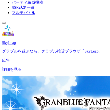
パーティ編成投稿
SSR武器一覧
マルチバトル
SkyLeap
グラブルを遊ぶなら、グラブル推奨ブラウザ「SkyLeap」
広告
詳細を見る