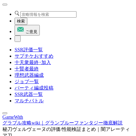
検索
ご意見
SSR評価一覧
サプチケおすすめ
十天衆最終･加入
十賢者最終
理想武器編成
ジョブ一覧
パーティ編成投稿
SSR武器一覧
マルチバトル
GameWith
グラブル攻略wiki｜グランブルーファンタジー徹底解説
秘刀ヴェルヴェーヌの評価/性能検証まとめ｜闇アレーティ
ア刀