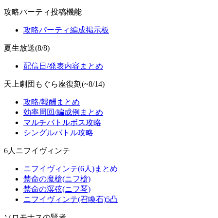
攻略パーティ投稿機能
攻略パーティ編成掲示板
夏生放送(8/8)
配信日/発表内容まとめ
天上劇団もぐら座復刻(~8/14)
攻略/報酬まとめ
効率周回/編成例まとめ
マルチバトルボス攻略
シングルバトル攻略
6人ニフイヴィンテ
ニフイヴィンテ(6人)まとめ
禁命の魔槍(ニフ槍)
禁命の溟弦(ニフ琴)
ニフイヴィンテ(召喚石)5凸
ソロモナスの賢者