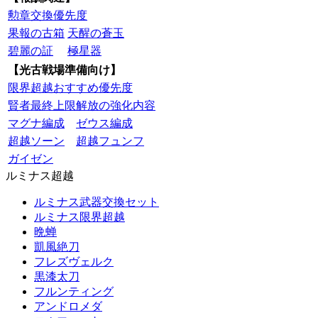
勲章交換優先度
果報の古箱
天醒の蒼玉
碧麗の証
極星器
【光古戦場準備向け】
限界超越おすすめ優先度
賢者最終上限解放の強化内容
マグナ編成
ゼウス編成
超越ソーン
超越フュンフ
ガイゼン
ルミナス超越
ルミナス武器交換セット
ルミナス限界超越
晩蝉
凱風絶刀
フレズヴェルク
黒漆太刀
フルンティング
アンドロメダ