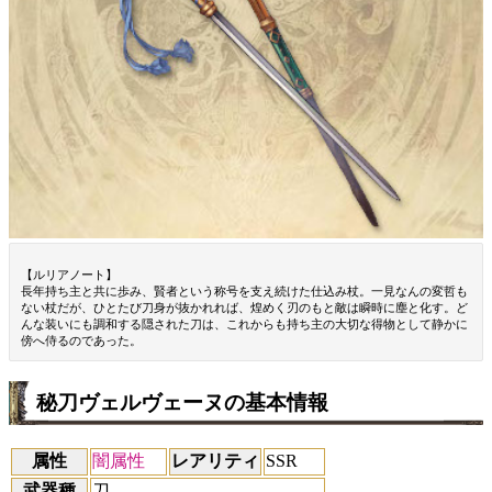
【ルリアノート】
長年持ち主と共に歩み、賢者という称号を支え続けた仕込み杖。一見なんの変哲も
ない杖だが、ひとたび刀身が抜かれれば、煌めく刃のもと敵は瞬時に塵と化す。ど
んな装いにも調和する隠された刀は、これからも持ち主の大切な得物として静かに
傍へ侍るのであった。
秘刀ヴェルヴェーヌの基本情報
属性
闇属性
レアリティ
SSR
武器種
刀