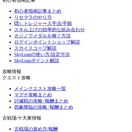
初心者指南記事
初心者指南記事まとめ
リセマラのやり方
隠しトレジャー入手法/手順
スキル上げの効率的な組み合わせ
カジノでメダルを稼ぐ方法
ログインポイントショップ解説
スカイスコープ解説
SkyLeapの使い方/設定方法
SkyLeapポイント解説
攻略情報
クエスト攻略
メインクエスト攻略一覧
マグナ攻略まとめ
討滅戦の攻略･報酬まとめ
四象降臨の攻略･報酬まとめ
古戦場/十天衆情報
古戦場の進め方/報酬