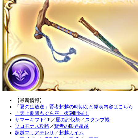
【最新情報】
「夏の生放送」賢者超越の時期など発表内容はこちら
「天上劇団もぐら座」復刻開催！
サマーギフトCP
／
夏の討伐祭
／
スタンプ帳
ソロモナス攻略
／
賢者の限界超越
超越マリアテレサ
／
超越カイム