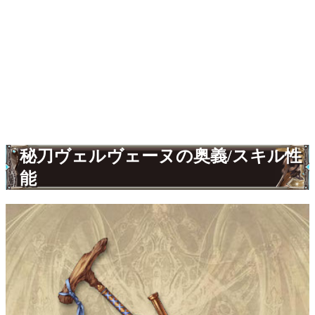
秘刀ヴェルヴェーヌの奥義/スキル性
能