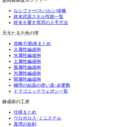
超高難易度ルシファー
ルシファー(スパルシ)攻略
終末武器スキル性能一覧
終末を齎す黒羽の入手方法
天元たる六色の理
攻略/行動表まとめ
火属性編成例
水属性編成例
土属性編成例
風属性編成例
光属性編成例
闇属性編成例
極理の結晶の使い道･必要数
ドラゴニックウェポン一覧
錬成術の工房
仕様まとめ
ウロボロス･ミニステル
真理の短剣