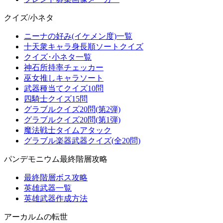
クイズ/小ネタ
ニーナの好み(イケメン度)一覧
十天衆キャラ身長順ソートクイズ
クイズ･小ネタ一覧
神石所持率チェッカー
巫女推しキャラソート
武器種当てクイズ10問
四騎士クイズ15問
グラブルクイズ20問(第2弾)
グラブルクイズ20問(第1弾)
魔法戦士タイムアタック
グラブル楽器武器クイズ(全20問)
パンデモニウム最終階層攻略
最終階層ボス攻略
英雄武器一覧
英雄武器作成方法
アーカルムの転世