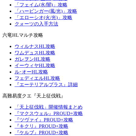
「フェイム(水/闇)」攻略
「ハービンガー(風/光)」攻略
「エローシオ(火/光)」攻略
クォーツの入手方法
六竜HLマルチ攻略
ウィルナスHL攻略
ワムデュスHL攻略
ガレヲンHL攻略
イーウィヤHL攻略
ル･オーHL攻略
フェディエルHL攻略
『エーテリアルプラス』詳細
高難易度クエ『天上征伐戦』
「天上征伐戦」開催情報まとめ
『マクスウェル』PROUD+攻略
『ツヴァイ』PROUD+攻略
『キクリ』PROUD+攻略
『ケルブ』PROUD+攻略