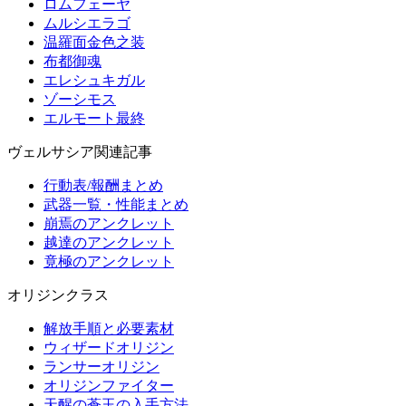
ロムフェーヤ
ムルシエラゴ
温羅面金色之装
布都御魂
エレシュキガル
ゾーシモス
エルモート最終
ヴェルサシア関連記事
行動表/報酬まとめ
武器一覧・性能まとめ
崩焉のアンクレット
越達のアンクレット
竟極のアンクレット
オリジンクラス
解放手順と必要素材
ウィザードオリジン
ランサーオリジン
オリジンファイター
天醒の蒼玉の入手方法