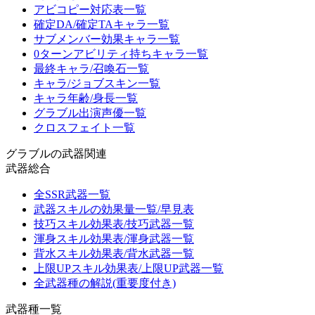
アビコピー対応表一覧
確定DA/確定TAキャラ一覧
サブメンバー効果キャラ一覧
0ターンアビリティ持ちキャラ一覧
最終キャラ/召喚石一覧
キャラ/ジョブスキン一覧
キャラ年齢/身長一覧
グラブル出演声優一覧
クロスフェイト一覧
グラブルの武器関連
武器総合
全SSR武器一覧
武器スキルの効果量一覧/早見表
技巧スキル効果表/技巧武器一覧
渾身スキル効果表/渾身武器一覧
背水スキル効果表/背水武器一覧
上限UPスキル効果表/上限UP武器一覧
全武器種の解説(重要度付き)
武器種一覧