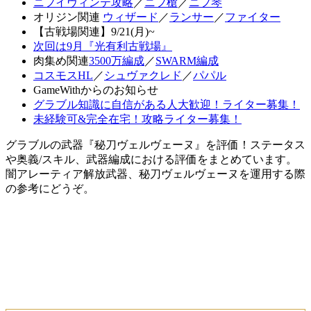
ニフイヴィンテ攻略
／
ニフ槍
／
ニフ琴
オリジン関連
ウィザード
／
ランサー
／
ファイター
【古戦場関連】9/21(月)~
次回は9月『光有利古戦場』
肉集め関連
3500万編成
／
SWARM編成
コスモスHL
／
シュヴァクレド
／
パパル
GameWithからのお知らせ
グラブル知識に自信がある人大歓迎！ライター募集！
未経験可&完全在宅！攻略ライター募集！
グラブルの武器『秘刀ヴェルヴェーヌ』を評価！ステータス
や奥義/スキル、武器編成における評価をまとめています。
闇アレーティア解放武器、秘刀ヴェルヴェーヌを運用する際
の参考にどうぞ。