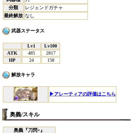
分類
レジェンドガチャ
最終解放
なし
武器ステータス
Lv1
Lv100
ATK
485
2817
HP
24
158
解放キャラ
▶アレーティアの評価はこちら
奥義/スキル
奥義『刀閃+』