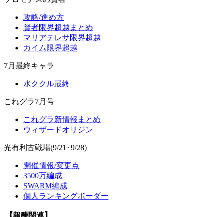
攻略/進め方
賢者限界超越まとめ
マリアテレサ限界超越
カイム限界超越
7月最終キャラ
水ククル最終
これグラ7月号
これグラ新情報まとめ
ウィザードオリジン
光有利古戦場(9/21~9/28)
開催情報/変更点
3500万編成
SWARM編成
個人ランキングボーダー
【報酬関連】