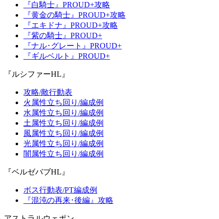
『白騎士』PROUD+攻略
『黄金の騎士』PROUD+攻略
『エキドナ』PROUD+攻略
『紫の騎士』PROUD+
『ナル･グレート』PROUD+
『ギルベルト』PROUD+
『ルシファーHL』
攻略/敵行動表
火属性立ち回り/編成例
水属性立ち回り/編成例
土属性立ち回り/編成例
風属性立ち回り/編成例
光属性立ち回り/編成例
闇属性立ち回り/編成例
『ベルゼバブHL』
ボス行動表/PT編成例
『混沌の再来･後編』攻略
アストラルウェポン