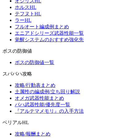
オシリスHL
ホルスHL
テフヌトHL
ラーHL
フルオート編成例まとめ
エニアドシリーズ武器性能一覧
覚醒システムのおすすめ強化先
ボスの防御値
ボスの防御値一覧
スパバハ攻略
攻略/行動表まとめ
土属性の編成例/立ち回り解説
オメガ武器性能まとめ
バハ武器性能/優先度一覧
『アルテマメモリ』の入手方法
ベリアルHL
攻略/報酬まとめ