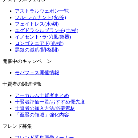
アストラルウェポン一覧
ソル･レムナント(火/斧)
フェイトレス(水/剣)
ユグドラシルブランチ(土/杖)
イノセント･ラヴ(風/楽器)
ロンゴミニアド(光/槍)
黒銀の滅爪(闇/格闘)
開催中のキャンペーン
モバフェス開催情報
十賢者の関連情報
アーカルム十賢者まとめ
十賢者評価一覧/おすすめ優先度
十賢者の加入方法/必要素材
「至賢の領域」強化内容
フレンド募集
フレンド募集画像メーカー