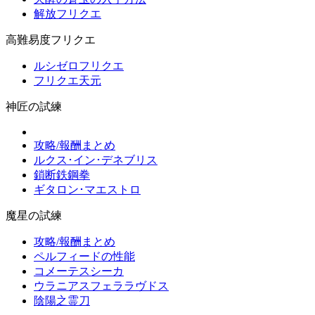
解放フリクエ
高難易度フリクエ
ルシゼロフリクエ
フリクエ天元
神匠の試練
攻略/報酬まとめ
ルクス･イン･デネブリス
鎖断鉄鋼拳
ギタロン･マエストロ
魔星の試練
攻略/報酬まとめ
ペルフィードの性能
コメーテスシーカ
ウラニアスフェララヴドス
陰陽之霊刀