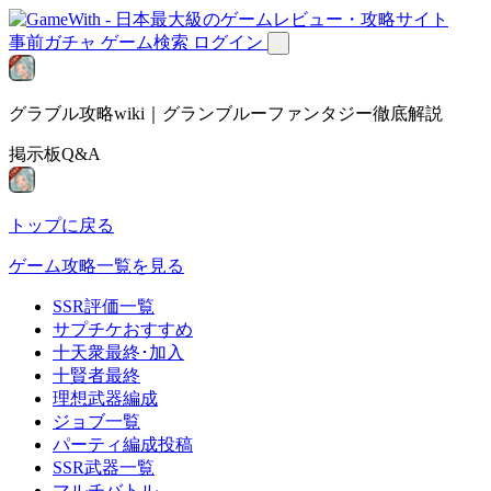
事前ガチャ
ゲーム検索
ログイン
グラブル攻略wiki｜グランブルーファンタジー徹底解説
掲示板Q&A
トップに戻る
ゲーム攻略一覧を見る
SSR評価一覧
サプチケおすすめ
十天衆最終･加入
十賢者最終
理想武器編成
ジョブ一覧
パーティ編成投稿
SSR武器一覧
マルチバトル