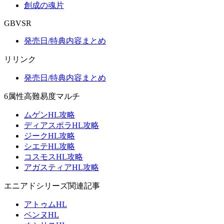
創成の魂片
GBVSR
発売日/特典内容まとめ
リリンク
発売日/特典内容まとめ
6属性高難易度マルチ
ムゲンHL攻略
ディアスポラHL攻略
ジークHL攻略
シエテHL攻略
コスモスHL攻略
アガスティアHL攻略
エニアドシリーズ関連記事
アトゥムHL
ベンヌHL