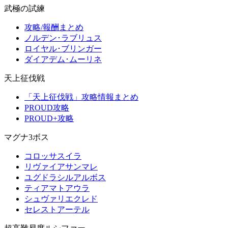
武極の試練
攻略/報酬まとめ
ノルデン･ラブリュス
ロイヤル･ブリンガー
ダイアデム･ムーリネ
天上征伐戦
「天上征伐戦」攻略情報まとめ
PROUD攻略
PROUD+攻略
マグナ3ボス
コロッサスイラ
リヴァイアサンマレ
ユグドラシルアルボス
ティアマトアウラ
シュヴァリエクレド
セレストアーテル