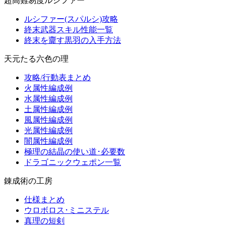
超高難易度ルシファー
ルシファー(スパルシ)攻略
終末武器スキル性能一覧
終末を齎す黒羽の入手方法
天元たる六色の理
攻略/行動表まとめ
火属性編成例
水属性編成例
土属性編成例
風属性編成例
光属性編成例
闇属性編成例
極理の結晶の使い道･必要数
ドラゴニックウェポン一覧
錬成術の工房
仕様まとめ
ウロボロス･ミニステル
真理の短剣