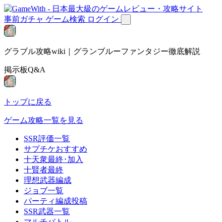
事前ガチャ
ゲーム検索
ログイン
グラブル攻略wiki｜グランブルーファンタジー徹底解説
掲示板Q&A
トップに戻る
ゲーム攻略一覧を見る
SSR評価一覧
サプチケおすすめ
十天衆最終･加入
十賢者最終
理想武器編成
ジョブ一覧
パーティ編成投稿
SSR武器一覧
マルチバトル