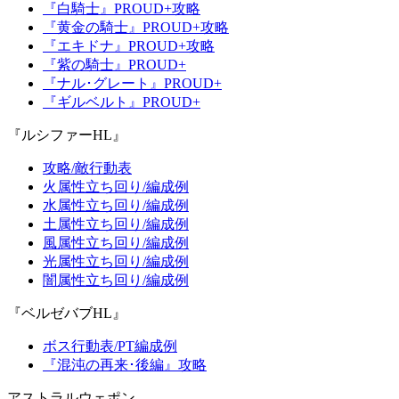
『白騎士』PROUD+攻略
『黄金の騎士』PROUD+攻略
『エキドナ』PROUD+攻略
『紫の騎士』PROUD+
『ナル･グレート』PROUD+
『ギルベルト』PROUD+
『ルシファーHL』
攻略/敵行動表
火属性立ち回り/編成例
水属性立ち回り/編成例
土属性立ち回り/編成例
風属性立ち回り/編成例
光属性立ち回り/編成例
闇属性立ち回り/編成例
『ベルゼバブHL』
ボス行動表/PT編成例
『混沌の再来･後編』攻略
アストラルウェポン