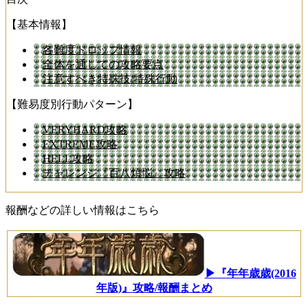
【基本情報】
各難度ドロップ情報
全体を通しての攻略要点
注意すべき特殊技/特殊行動
【難易度別行動パターン】
VERYHARD攻略
EXTREME攻略
HELL攻略
チャレンジ『百八煩悩』攻略
報酬などの詳しい情報はこちら
▶『年年歳歳(2016
年版)』攻略/報酬まとめ