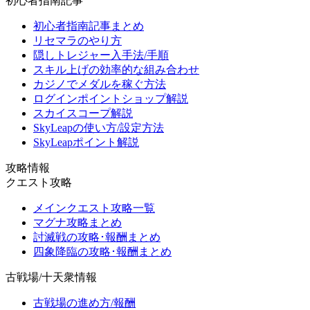
初心者指南記事
初心者指南記事まとめ
リセマラのやり方
隠しトレジャー入手法/手順
スキル上げの効率的な組み合わせ
カジノでメダルを稼ぐ方法
ログインポイントショップ解説
スカイスコープ解説
SkyLeapの使い方/設定方法
SkyLeapポイント解説
攻略情報
クエスト攻略
メインクエスト攻略一覧
マグナ攻略まとめ
討滅戦の攻略･報酬まとめ
四象降臨の攻略･報酬まとめ
古戦場/十天衆情報
古戦場の進め方/報酬