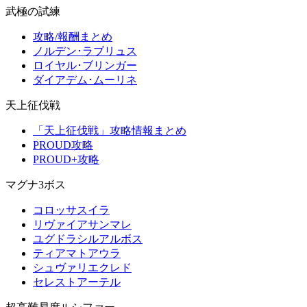
武極の試練
攻略/報酬まとめ
ノルデン･ラブリュス
ロイヤル･ブリンガー
ダイアデム･ムーリネ
天上征伐戦
「天上征伐戦」攻略情報まとめ
PROUD攻略
PROUD+攻略
マグナ3ボス
コロッサスイラ
リヴァイアサンマレ
ユグドラシルアルボス
ティアマトアウラ
シュヴァリエクレド
セレストアーテル