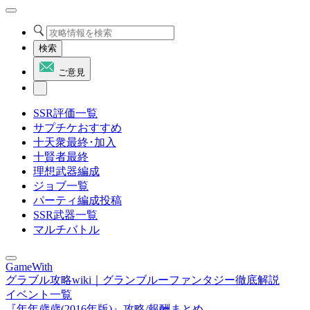
検索
ご意見
SSR評価一覧
サプチケおすすめ
十天衆最終･加入
十賢者最終
理想武器編成
ジョブ一覧
パーティ編成投稿
SSR武器一覧
マルチバトル
GameWith
グラブル攻略wiki｜グランブルーファンタジー徹底解説
イベント一覧
『年年歳歳(2016年版)』攻略/報酬まとめ