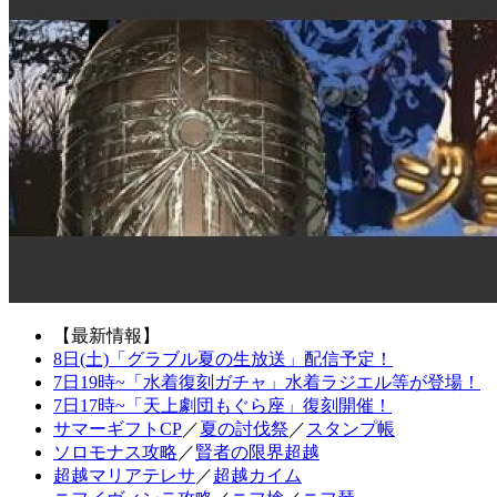
【最新情報】
8日(土)「グラブル夏の生放送」配信予定！
7日19時~「水着復刻ガチャ」水着ラジエル等が登場！
7日17時~「天上劇団もぐら座」復刻開催！
サマーギフトCP
／
夏の討伐祭
／
スタンプ帳
ソロモナス攻略
／
賢者の限界超越
超越マリアテレサ
／
超越カイム