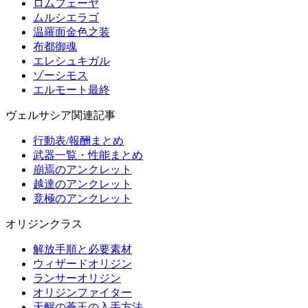
ロムフェーヤ
ムルシエラゴ
温羅面金色之装
布都御魂
エレシュキガル
ゾーシモス
エルモート最終
ヴェルサシア関連記事
行動表/報酬まとめ
武器一覧・性能まとめ
崩焉のアンクレット
越達のアンクレット
竟極のアンクレット
オリジンクラス
解放手順と必要素材
ウィザードオリジン
ランサーオリジン
オリジンファイター
天醒の蒼玉の入手方法