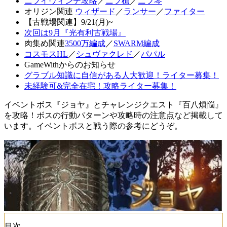
ニフイヴィンテ攻略
／
ニフ槍
／
ニフ琴
オリジン関連
ウィザード
／
ランサー
／
ファイター
【古戦場関連】9/21(月)~
次回は9月『光有利古戦場』
肉集め関連
3500万編成
／
SWARM編成
コスモスHL
／
シュヴァクレド
／
パパル
GameWithからのお知らせ
グラブル知識に自信がある人大歓迎！ライター募集！
未経験可&完全在宅！攻略ライター募集！
イベントボス『ジョヤ』とチャレンジクエスト『百八煩悩』
を攻略！ボスの行動パターンや攻略時の注意点など掲載して
います。イベントボスと戦う際の参考にどうぞ。
目次