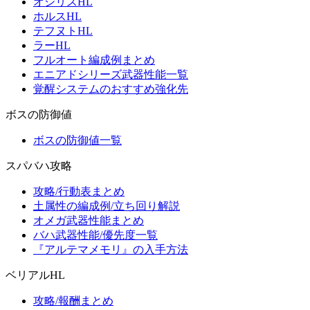
オシリスHL
ホルスHL
テフヌトHL
ラーHL
フルオート編成例まとめ
エニアドシリーズ武器性能一覧
覚醒システムのおすすめ強化先
ボスの防御値
ボスの防御値一覧
スパバハ攻略
攻略/行動表まとめ
土属性の編成例/立ち回り解説
オメガ武器性能まとめ
バハ武器性能/優先度一覧
『アルテマメモリ』の入手方法
ベリアルHL
攻略/報酬まとめ