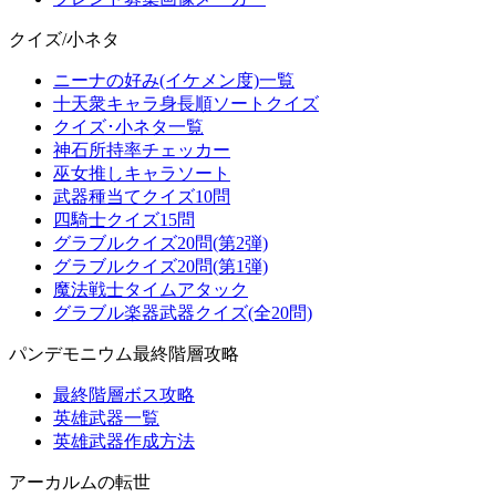
クイズ/小ネタ
ニーナの好み(イケメン度)一覧
十天衆キャラ身長順ソートクイズ
クイズ･小ネタ一覧
神石所持率チェッカー
巫女推しキャラソート
武器種当てクイズ10問
四騎士クイズ15問
グラブルクイズ20問(第2弾)
グラブルクイズ20問(第1弾)
魔法戦士タイムアタック
グラブル楽器武器クイズ(全20問)
パンデモニウム最終階層攻略
最終階層ボス攻略
英雄武器一覧
英雄武器作成方法
アーカルムの転世