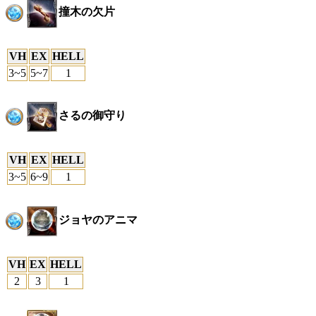
撞木の欠片
VH
EX
HELL
3~5
5~7
1
さるの御守り
VH
EX
HELL
3~5
6~9
1
ジョヤのアニマ
VH
EX
HELL
2
3
1