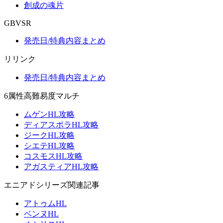
創成の魂片
GBVSR
発売日/特典内容まとめ
リリンク
発売日/特典内容まとめ
6属性高難易度マルチ
ムゲンHL攻略
ディアスポラHL攻略
ジークHL攻略
シエテHL攻略
コスモスHL攻略
アガスティアHL攻略
エニアドシリーズ関連記事
アトゥムHL
ベンヌHL