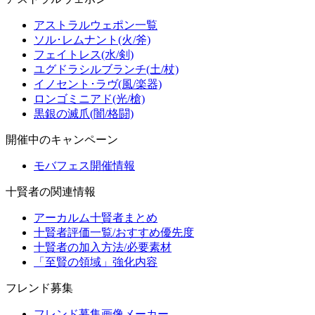
アストラルウェポン一覧
ソル･レムナント(火/斧)
フェイトレス(水/剣)
ユグドラシルブランチ(土/杖)
イノセント･ラヴ(風/楽器)
ロンゴミニアド(光/槍)
黒銀の滅爪(闇/格闘)
開催中のキャンペーン
モバフェス開催情報
十賢者の関連情報
アーカルム十賢者まとめ
十賢者評価一覧/おすすめ優先度
十賢者の加入方法/必要素材
「至賢の領域」強化内容
フレンド募集
フレンド募集画像メーカー