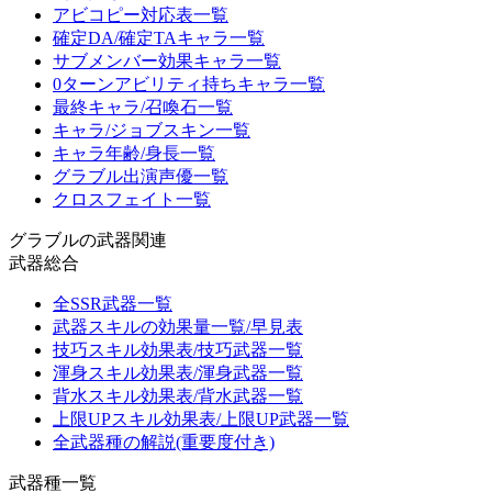
アビコピー対応表一覧
確定DA/確定TAキャラ一覧
サブメンバー効果キャラ一覧
0ターンアビリティ持ちキャラ一覧
最終キャラ/召喚石一覧
キャラ/ジョブスキン一覧
キャラ年齢/身長一覧
グラブル出演声優一覧
クロスフェイト一覧
グラブルの武器関連
武器総合
全SSR武器一覧
武器スキルの効果量一覧/早見表
技巧スキル効果表/技巧武器一覧
渾身スキル効果表/渾身武器一覧
背水スキル効果表/背水武器一覧
上限UPスキル効果表/上限UP武器一覧
全武器種の解説(重要度付き)
武器種一覧