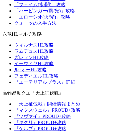
「フェイム(水/闇)」攻略
「ハービンガー(風/光)」攻略
「エローシオ(火/光)」攻略
クォーツの入手方法
六竜HLマルチ攻略
ウィルナスHL攻略
ワムデュスHL攻略
ガレヲンHL攻略
イーウィヤHL攻略
ル･オーHL攻略
フェディエルHL攻略
『エーテリアルプラス』詳細
高難易度クエ『天上征伐戦』
「天上征伐戦」開催情報まとめ
『マクスウェル』PROUD+攻略
『ツヴァイ』PROUD+攻略
『キクリ』PROUD+攻略
『ケルブ』PROUD+攻略