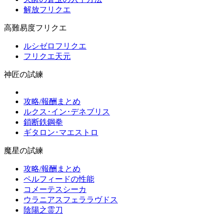
解放フリクエ
高難易度フリクエ
ルシゼロフリクエ
フリクエ天元
神匠の試練
攻略/報酬まとめ
ルクス･イン･デネブリス
鎖断鉄鋼拳
ギタロン･マエストロ
魔星の試練
攻略/報酬まとめ
ペルフィードの性能
コメーテスシーカ
ウラニアスフェララヴドス
陰陽之霊刀