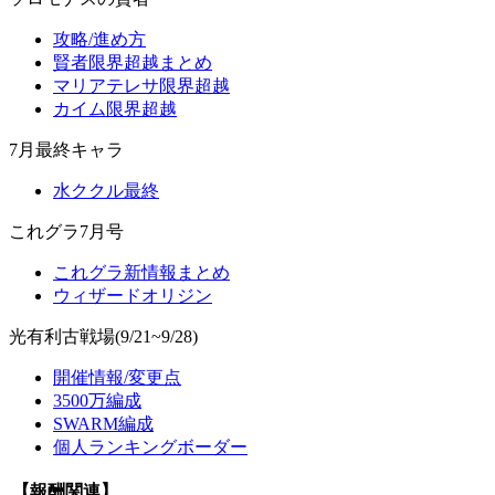
攻略/進め方
賢者限界超越まとめ
マリアテレサ限界超越
カイム限界超越
7月最終キャラ
水ククル最終
これグラ7月号
これグラ新情報まとめ
ウィザードオリジン
光有利古戦場(9/21~9/28)
開催情報/変更点
3500万編成
SWARM編成
個人ランキングボーダー
【報酬関連】