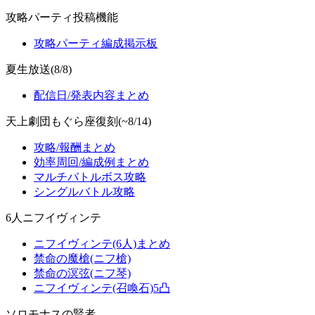
攻略パーティ投稿機能
攻略パーティ編成掲示板
夏生放送(8/8)
配信日/発表内容まとめ
天上劇団もぐら座復刻(~8/14)
攻略/報酬まとめ
効率周回/編成例まとめ
マルチバトルボス攻略
シングルバトル攻略
6人ニフイヴィンテ
ニフイヴィンテ(6人)まとめ
禁命の魔槍(ニフ槍)
禁命の溟弦(ニフ琴)
ニフイヴィンテ(召喚石)5凸
ソロモナスの賢者