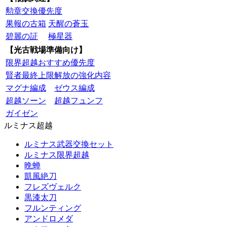
勲章交換優先度
果報の古箱
天醒の蒼玉
碧麗の証
極星器
【光古戦場準備向け】
限界超越おすすめ優先度
賢者最終上限解放の強化内容
マグナ編成
ゼウス編成
超越ソーン
超越フュンフ
ガイゼン
ルミナス超越
ルミナス武器交換セット
ルミナス限界超越
晩蝉
凱風絶刀
フレズヴェルク
黒漆太刀
フルンティング
アンドロメダ