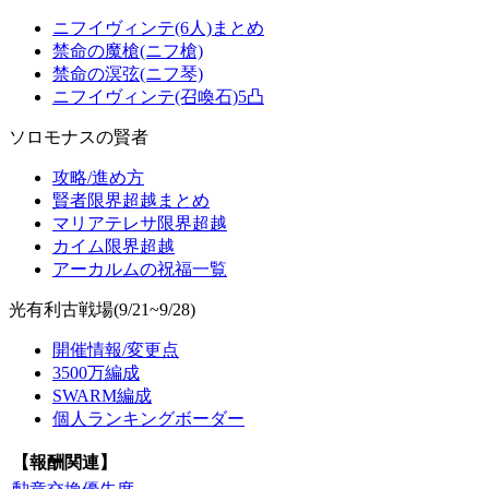
ニフイヴィンテ(6人)まとめ
禁命の魔槍(ニフ槍)
禁命の溟弦(ニフ琴)
ニフイヴィンテ(召喚石)5凸
ソロモナスの賢者
攻略/進め方
賢者限界超越まとめ
マリアテレサ限界超越
カイム限界超越
アーカルムの祝福一覧
光有利古戦場(9/21~9/28)
開催情報/変更点
3500万編成
SWARM編成
個人ランキングボーダー
【報酬関連】