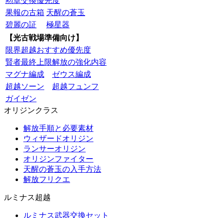
勲章交換優先度
果報の古箱
天醒の蒼玉
碧麗の証
極星器
【光古戦場準備向け】
限界超越おすすめ優先度
賢者最終上限解放の強化内容
マグナ編成
ゼウス編成
超越ソーン
超越フュンフ
ガイゼン
オリジンクラス
解放手順と必要素材
ウィザードオリジン
ランサーオリジン
オリジンファイター
天醒の蒼玉の入手方法
解放フリクエ
ルミナス超越
ルミナス武器交換セット