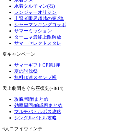
水着タル子マン(石)
レンジャーオリジン
十賢者限界超越の第2弾
シャーマンキングコラボ
サマーミッション
ターニャ最終上限解放
サマーセレクトスタレ
夏キャンペーン
サマーギフトCP第1弾
夏の討伐祭
無料10連スタンプ帳
天上劇団もぐら座復刻(~8/14)
攻略/報酬まとめ
効率周回/編成例まとめ
マルチバトルボス攻略
シングルバトル攻略
6人ニフイヴィンテ