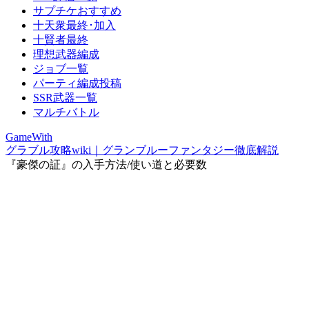
サプチケおすすめ
十天衆最終･加入
十賢者最終
理想武器編成
ジョブ一覧
パーティ編成投稿
SSR武器一覧
マルチバトル
GameWith
グラブル攻略wiki｜グランブルーファンタジー徹底解説
『豪傑の証』の入手方法/使い道と必要数