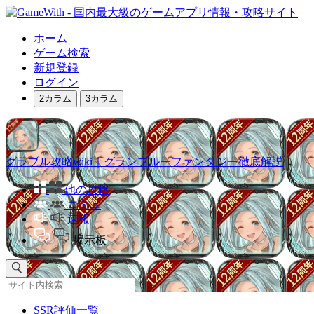
ホーム
ゲーム検索
新規登録
ログイン
2カラム
3カラム
グラブル攻略wiki｜グランブルーファンタジー徹底解説
他の攻略
コミュ
速報
掲示板
SSR評価一覧