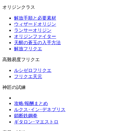
オリジンクラス
解放手順と必要素材
ウィザードオリジン
ランサーオリジン
オリジンファイター
天醒の蒼玉の入手方法
解放フリクエ
高難易度フリクエ
ルシゼロフリクエ
フリクエ天元
神匠の試練
攻略/報酬まとめ
ルクス･イン･デネブリス
鎖断鉄鋼拳
ギタロン･マエストロ