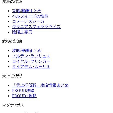
魔星の試練
攻略/報酬まとめ
ペルフィードの性能
コメーテスシーカ
ウラニアスフェララヴドス
陰陽之霊刀
武極の試練
攻略/報酬まとめ
ノルデン･ラブリュス
ロイヤル･ブリンガー
ダイアデム･ムーリネ
天上征伐戦
「天上征伐戦」攻略情報まとめ
PROUD攻略
PROUD+攻略
マグナ3ボス