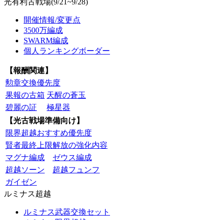
光有利古戦場(9/21~9/28)
開催情報/変更点
3500万編成
SWARM編成
個人ランキングボーダー
【報酬関連】
勲章交換優先度
果報の古箱
天醒の蒼玉
碧麗の証
極星器
【光古戦場準備向け】
限界超越おすすめ優先度
賢者最終上限解放の強化内容
マグナ編成
ゼウス編成
超越ソーン
超越フュンフ
ガイゼン
ルミナス超越
ルミナス武器交換セット