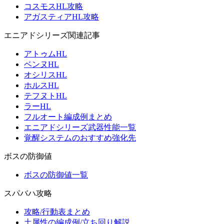
コスモスHL攻略
アガスティアHL攻略
エニアドシリーズ関連記事
アトゥムHL
ベンヌHL
オシリスHL
ホルスHL
テフヌトHL
ラーHL
フルオート編成例まとめ
エニアドシリーズ武器性能一覧
覚醒システムのおすすめ強化先
ボスの防御値
ボスの防御値一覧
スパバハ攻略
攻略/行動表まとめ
土属性の編成例/立ち回り解説