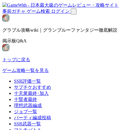
事前ガチャ
ゲーム検索
ログイン
グラブル攻略wiki｜グランブルーファンタジー徹底解説
掲示板Q&A
トップに戻る
ゲーム攻略一覧を見る
SSR評価一覧
サプチケおすすめ
十天衆最終･加入
十賢者最終
理想武器編成
ジョブ一覧
パーティ編成投稿
SSR武器一覧
マルチバトル