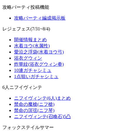
攻略パーティ投稿機能
攻略パーティ編成掲示板
レジェフェス(7/31~8/4)
開催情報まとめ
水着ヨウ(水属性)
愛沿之浮袋(水着ヨウ弓)
浴衣グウィン
炸華紋(浴衣グウィン拳)
10連ガチャシミュ
1点狙いガチャシミュ
6人ニフイヴィンテ
ニフイヴィンテ(6人)まとめ
禁命の魔槍(ニフ槍)
禁命の溟弦(ニフ琴)
ニフイヴィンテ(召喚石)5凸
フォックステイルサマー