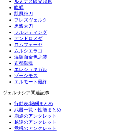
ルミナス限界超越
晩蝉
凱風絶刀
フレズヴェルク
黒漆太刀
フルンティング
アンドロメダ
ロムフェーヤ
ムルシエラゴ
温羅面金色之装
布都御魂
エレシュキガル
ゾーシモス
エルモート最終
ヴェルサシア関連記事
行動表/報酬まとめ
武器一覧・性能まとめ
崩焉のアンクレット
越達のアンクレット
竟極のアンクレット