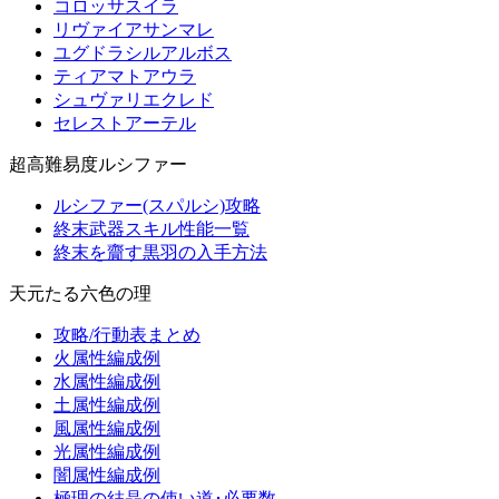
コロッサスイラ
リヴァイアサンマレ
ユグドラシルアルボス
ティアマトアウラ
シュヴァリエクレド
セレストアーテル
超高難易度ルシファー
ルシファー(スパルシ)攻略
終末武器スキル性能一覧
終末を齎す黒羽の入手方法
天元たる六色の理
攻略/行動表まとめ
火属性編成例
水属性編成例
土属性編成例
風属性編成例
光属性編成例
闇属性編成例
極理の結晶の使い道･必要数