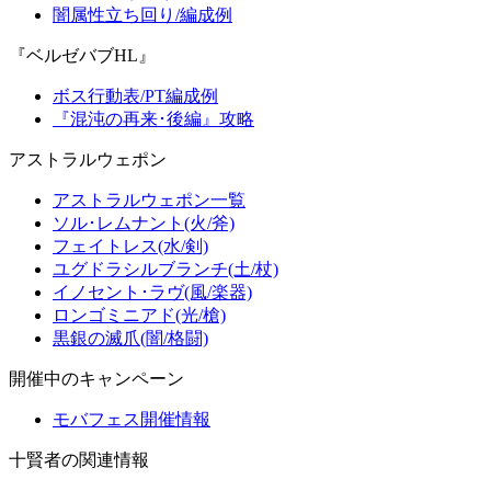
闇属性立ち回り/編成例
『ベルゼバブHL』
ボス行動表/PT編成例
『混沌の再来･後編』攻略
アストラルウェポン
アストラルウェポン一覧
ソル･レムナント(火/斧)
フェイトレス(水/剣)
ユグドラシルブランチ(土/杖)
イノセント･ラヴ(風/楽器)
ロンゴミニアド(光/槍)
黒銀の滅爪(闇/格闘)
開催中のキャンペーン
モバフェス開催情報
十賢者の関連情報