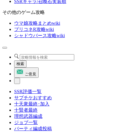
SSRキャラ/召喚石実装順
その他のゲーム攻略
ウマ娘攻略まとめwiki
プリコネR攻略wiki
シャドウバース攻略wiki
検索
ご意見
SSR評価一覧
サプチケおすすめ
十天衆最終･加入
十賢者最終
理想武器編成
ジョブ一覧
パーティ編成投稿