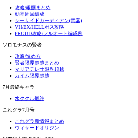
攻略/報酬まとめ
効率周回編成
シーサイドガーディアン(武器)
VH/EX/HELLボス攻略
PROUD攻略/フルオート編成例
ソロモナスの賢者
攻略/進め方
賢者限界超越まとめ
マリアテレサ限界超越
カイム限界超越
7月最終キャラ
水ククル最終
これグラ7月号
これグラ新情報まとめ
ウィザードオリジン