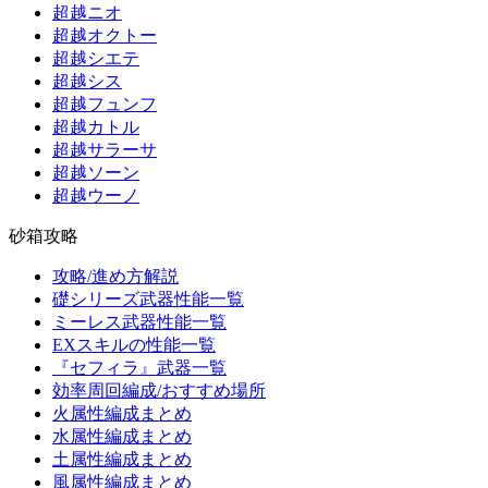
超越ニオ
超越オクトー
超越シエテ
超越シス
超越フュンフ
超越カトル
超越サラーサ
超越ソーン
超越ウーノ
砂箱攻略
攻略/進め方解説
礎シリーズ武器性能一覧
ミーレス武器性能一覧
EXスキルの性能一覧
『セフィラ』武器一覧
効率周回編成/おすすめ場所
火属性編成まとめ
水属性編成まとめ
土属性編成まとめ
風属性編成まとめ