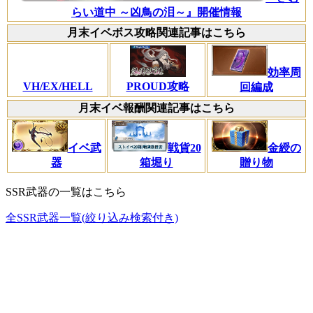
らい道中 ～凶鳥の泪～』開催情報
月末イベボス攻略関連記事はこちら
効率周
VH/EX/HELL
PROUD攻略
回編成
月末イベ報酬関連記事はこちら
イベ武
戦貨20
金綬の
器
箱堀り
贈り物
SSR武器の一覧はこちら
全SSR武器一覧(絞り込み検索付き)