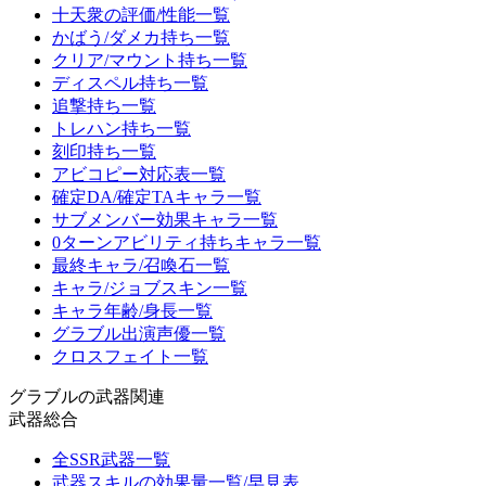
十天衆の評価/性能一覧
かばう/ダメカ持ち一覧
クリア/マウント持ち一覧
ディスペル持ち一覧
追撃持ち一覧
トレハン持ち一覧
刻印持ち一覧
アビコピー対応表一覧
確定DA/確定TAキャラ一覧
サブメンバー効果キャラ一覧
0ターンアビリティ持ちキャラ一覧
最終キャラ/召喚石一覧
キャラ/ジョブスキン一覧
キャラ年齢/身長一覧
グラブル出演声優一覧
クロスフェイト一覧
グラブルの武器関連
武器総合
全SSR武器一覧
武器スキルの効果量一覧/早見表