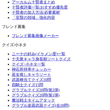
アーカルム十賢者まとめ
十賢者評価一覧/おすすめ優先度
十賢者の加入方法/必要素材
「至賢の領域」強化内容
フレンド募集
フレンド募集画像メーカー
クイズ/小ネタ
ニーナの好み(イケメン度)一覧
十天衆キャラ身長順ソートクイズ
クイズ･小ネタ一覧
神石所持率チェッカー
巫女推しキャラソート
武器種当てクイズ10問
四騎士クイズ15問
グラブルクイズ20問(第2弾)
グラブルクイズ20問(第1弾)
魔法戦士タイムアタック
グラブル楽器武器クイズ(全20問)