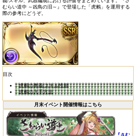
義/スキル、武器編成における評価をまとめています。『さ
むらい道中 ～凶鳥の泪～』で登場した「虎鶫」を運用する
際の参考にどうぞ。
目次
虎鶫の奥義/スキル性能
虎鶫の入手方法
月末イベント開催情報はこちら
『さむ