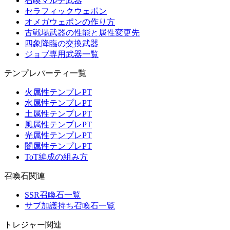
召喚マルチ武器
セラフィックウェポン
オメガウェポンの作り方
古戦場武器の性能と属性変更先
四象降臨の交換武器
ジョブ専用武器一覧
テンプレパーティ一覧
火属性テンプレPT
水属性テンプレPT
土属性テンプレPT
風属性テンプレPT
光属性テンプレPT
闇属性テンプレPT
ToT編成の組み方
召喚石関連
SSR召喚石一覧
サブ加護持ち召喚石一覧
トレジャー関連