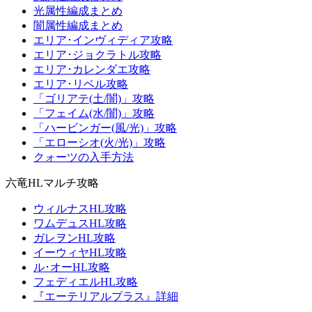
光属性編成まとめ
闇属性編成まとめ
エリア･インヴィディア攻略
エリア･ジョクラトル攻略
エリア･カレンダエ攻略
エリア･リベル攻略
「ゴリアテ(土/闇)」攻略
「フェイム(水/闇)」攻略
「ハービンガー(風/光)」攻略
「エローシオ(火/光)」攻略
クォーツの入手方法
六竜HLマルチ攻略
ウィルナスHL攻略
ワムデュスHL攻略
ガレヲンHL攻略
イーウィヤHL攻略
ル･オーHL攻略
フェディエルHL攻略
『エーテリアルプラス』詳細