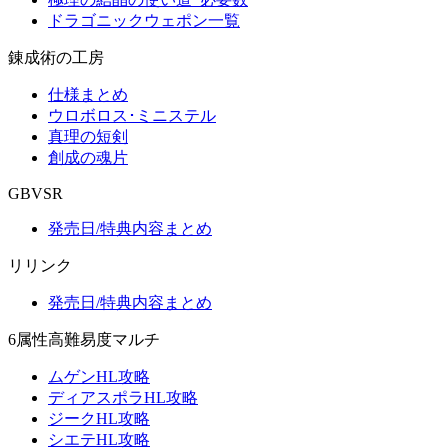
ドラゴニックウェポン一覧
錬成術の工房
仕様まとめ
ウロボロス･ミニステル
真理の短剣
創成の魂片
GBVSR
発売日/特典内容まとめ
リリンク
発売日/特典内容まとめ
6属性高難易度マルチ
ムゲンHL攻略
ディアスポラHL攻略
ジークHL攻略
シエテHL攻略