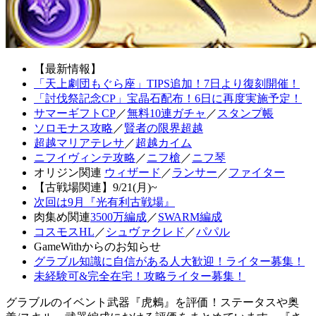
【最新情報】
「天上劇団もぐら座」TIPS追加！7日より復刻開催！
「討伐祭記念CP」宝晶石配布！6日に再度実施予定！
サマーギフトCP
／
無料10連ガチャ
／
スタンプ帳
ソロモナス攻略
／
賢者の限界超越
超越マリアテレサ
／
超越カイム
ニフイヴィンテ攻略
／
ニフ槍
／
ニフ琴
オリジン関連
ウィザード
／
ランサー
／
ファイター
【古戦場関連】9/21(月)~
次回は9月『光有利古戦場』
肉集め関連
3500万編成
／
SWARM編成
コスモスHL
／
シュヴァクレド
／
パパル
GameWithからのお知らせ
グラブル知識に自信がある人大歓迎！ライター募集！
未経験可&完全在宅！攻略ライター募集！
グラブルのイベント武器『虎鶫』を評価！ステータスや奥