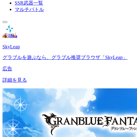
SSR武器一覧
マルチバトル
SkyLeap
グラブルを遊ぶなら、グラブル推奨ブラウザ「SkyLeap」
広告
詳細を見る