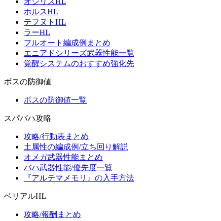
オシリスHL
ホルスHL
テフヌトHL
ラーHL
フルオート編成例まとめ
エニアドシリーズ武器性能一覧
覚醒システムのおすすめ強化先
ボスの防御値
ボスの防御値一覧
スパバハ攻略
攻略/行動表まとめ
土属性の編成例/立ち回り解説
オメガ武器性能まとめ
バハ武器性能/優先度一覧
『アルテマメモリ』の入手方法
ベリアルHL
攻略/報酬まとめ