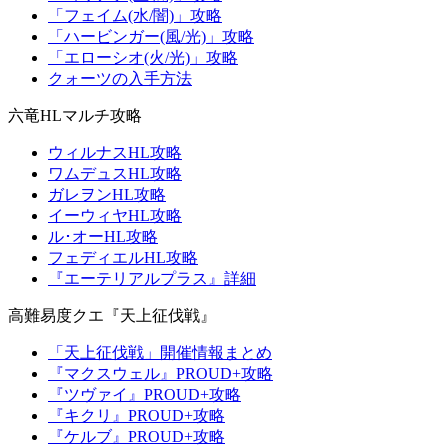
「フェイム(水/闇)」攻略
「ハービンガー(風/光)」攻略
「エローシオ(火/光)」攻略
クォーツの入手方法
六竜HLマルチ攻略
ウィルナスHL攻略
ワムデュスHL攻略
ガレヲンHL攻略
イーウィヤHL攻略
ル･オーHL攻略
フェディエルHL攻略
『エーテリアルプラス』詳細
高難易度クエ『天上征伐戦』
「天上征伐戦」開催情報まとめ
『マクスウェル』PROUD+攻略
『ツヴァイ』PROUD+攻略
『キクリ』PROUD+攻略
『ケルブ』PROUD+攻略