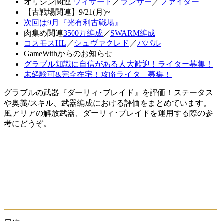
オリジン関連
ウィザード
／
ランサー
／
ファイター
【古戦場関連】9/21(月)~
次回は9月『光有利古戦場』
肉集め関連
3500万編成
／
SWARM編成
コスモスHL
／
シュヴァクレド
／
パパル
GameWithからのお知らせ
グラブル知識に自信がある人大歓迎！ライター募集！
未経験可&完全在宅！攻略ライター募集！
グラブルの武器『ダーリィ･ブレイド』を評価！ステータス
や奥義/スキル、武器編成における評価をまとめています。
風アリアの解放武器、ダーリィ･ブレイドを運用する際の参
考にどうぞ。