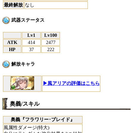
最終解放
なし
武器ステータス
Lv1
Lv100
ATK
414
2477
HP
37
222
解放キャラ
▶風アリアの評価はこちら
奥義/スキル
奥義『フラワリー･ブレイド』
風属性ダメージ(特大)