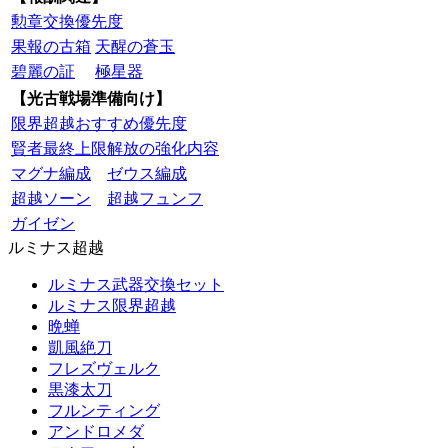
勲章交換優先度
果報の古箱
天醒の蒼玉
碧麗の証
極星器
【光古戦場準備向け】
限界超越おすすめ優先度
賢者最終上限解放の強化内容
マグナ編成
ゼウス編成
超越ソーン
超越フュンフ
ガイゼン
ルミナス超越
ルミナス武器交換セット
ルミナス限界超越
晩蝉
凱風絶刀
フレズヴェルク
黒漆太刀
フルンティング
アンドロメダ