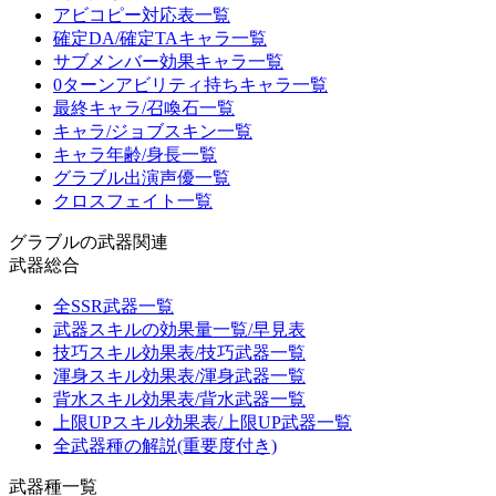
アビコピー対応表一覧
確定DA/確定TAキャラ一覧
サブメンバー効果キャラ一覧
0ターンアビリティ持ちキャラ一覧
最終キャラ/召喚石一覧
キャラ/ジョブスキン一覧
キャラ年齢/身長一覧
グラブル出演声優一覧
クロスフェイト一覧
グラブルの武器関連
武器総合
全SSR武器一覧
武器スキルの効果量一覧/早見表
技巧スキル効果表/技巧武器一覧
渾身スキル効果表/渾身武器一覧
背水スキル効果表/背水武器一覧
上限UPスキル効果表/上限UP武器一覧
全武器種の解説(重要度付き)
武器種一覧