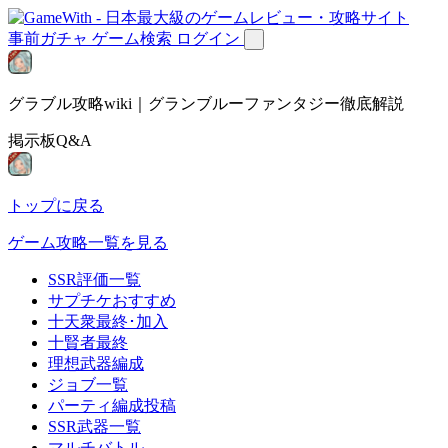
事前ガチャ
ゲーム検索
ログイン
グラブル攻略wiki｜グランブルーファンタジー徹底解説
掲示板Q&A
トップに戻る
ゲーム攻略一覧を見る
SSR評価一覧
サプチケおすすめ
十天衆最終･加入
十賢者最終
理想武器編成
ジョブ一覧
パーティ編成投稿
SSR武器一覧
マルチバトル