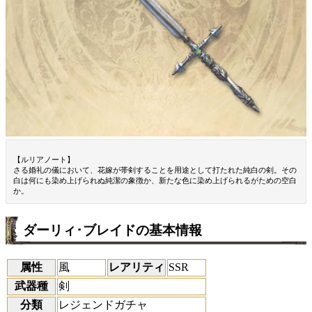
【ルリアノート】
さる婚礼の儀において、花嫁が帯剣することを用途として打たれた純白の剣。その
白は何にも染め上げられぬ純潔の象徴か、新たな色に染め上げられるがための空白
か。
ダーリィ･ブレイドの基本情報
属性
風
レアリティ
SSR
武器種
剣
分類
レジェンドガチャ