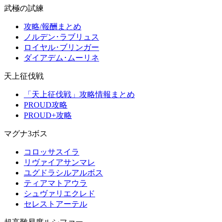
武極の試練
攻略/報酬まとめ
ノルデン･ラブリュス
ロイヤル･ブリンガー
ダイアデム･ムーリネ
天上征伐戦
「天上征伐戦」攻略情報まとめ
PROUD攻略
PROUD+攻略
マグナ3ボス
コロッサスイラ
リヴァイアサンマレ
ユグドラシルアルボス
ティアマトアウラ
シュヴァリエクレド
セレストアーテル