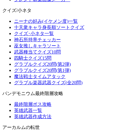
クイズ/小ネタ
ニーナの好み(イケメン度)一覧
十天衆キャラ身長順ソートクイズ
クイズ･小ネタ一覧
神石所持率チェッカー
巫女推しキャラソート
武器種当てクイズ10問
四騎士クイズ15問
グラブルクイズ20問(第2弾)
グラブルクイズ20問(第1弾)
魔法戦士タイムアタック
グラブル楽器武器クイズ(全20問)
パンデモニウム最終階層攻略
最終階層ボス攻略
英雄武器一覧
英雄武器作成方法
アーカルムの転世