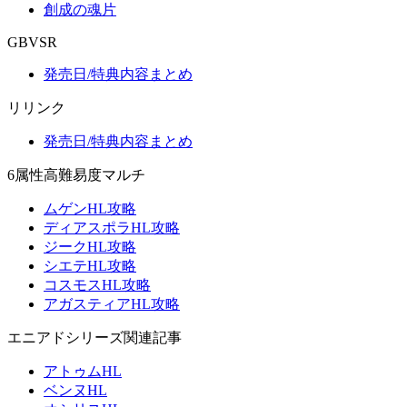
創成の魂片
GBVSR
発売日/特典内容まとめ
リリンク
発売日/特典内容まとめ
6属性高難易度マルチ
ムゲンHL攻略
ディアスポラHL攻略
ジークHL攻略
シエテHL攻略
コスモスHL攻略
アガスティアHL攻略
エニアドシリーズ関連記事
アトゥムHL
ベンヌHL