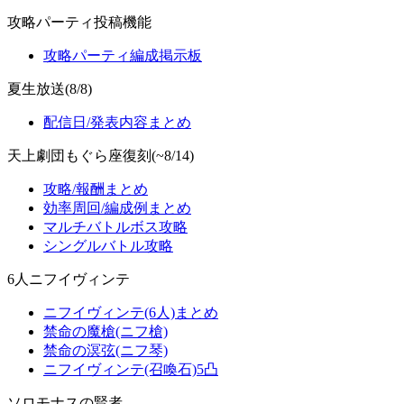
攻略パーティ投稿機能
攻略パーティ編成掲示板
夏生放送(8/8)
配信日/発表内容まとめ
天上劇団もぐら座復刻(~8/14)
攻略/報酬まとめ
効率周回/編成例まとめ
マルチバトルボス攻略
シングルバトル攻略
6人ニフイヴィンテ
ニフイヴィンテ(6人)まとめ
禁命の魔槍(ニフ槍)
禁命の溟弦(ニフ琴)
ニフイヴィンテ(召喚石)5凸
ソロモナスの賢者