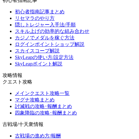
初心者指南記事
初心者指南記事まとめ
リセマラのやり方
隠しトレジャー入手法/手順
スキル上げの効率的な組み合わせ
カジノでメダルを稼ぐ方法
ログインポイントショップ解説
スカイスコープ解説
SkyLeapの使い方/設定方法
SkyLeapポイント解説
攻略情報
クエスト攻略
メインクエスト攻略一覧
マグナ攻略まとめ
討滅戦の攻略･報酬まとめ
四象降臨の攻略･報酬まとめ
古戦場/十天衆情報
古戦場の進め方/報酬