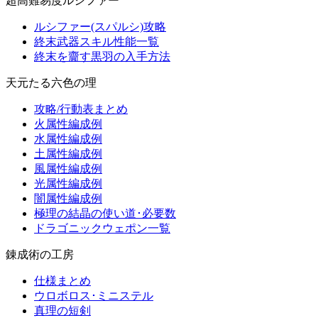
超高難易度ルシファー
ルシファー(スパルシ)攻略
終末武器スキル性能一覧
終末を齎す黒羽の入手方法
天元たる六色の理
攻略/行動表まとめ
火属性編成例
水属性編成例
土属性編成例
風属性編成例
光属性編成例
闇属性編成例
極理の結晶の使い道･必要数
ドラゴニックウェポン一覧
錬成術の工房
仕様まとめ
ウロボロス･ミニステル
真理の短剣