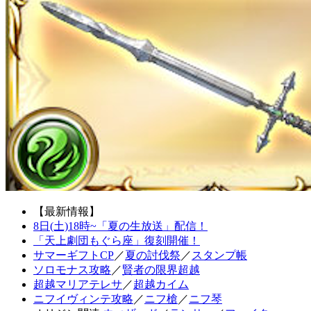
【最新情報】
8日(土)18時~「夏の生放送」配信！
「天上劇団もぐら座」復刻開催！
サマーギフトCP
／
夏の討伐祭
／
スタンプ帳
ソロモナス攻略
／
賢者の限界超越
超越マリアテレサ
／
超越カイム
ニフイヴィンテ攻略
／
ニフ槍
／
ニフ琴