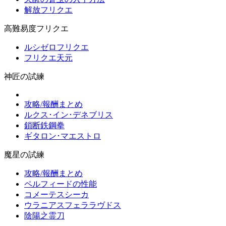
解放フリクエ
高難易度フリクエ
ルシゼロフリクエ
フリクエ天元
神匠の試練
攻略/報酬まとめ
ルクス･イン･デネブリス
鎖断鉄鋼拳
ギタロン･マエストロ
魔星の試練
攻略/報酬まとめ
ペルフィードの性能
コメーテスシーカ
ウラニアスフェララヴドス
陰陽之霊刀