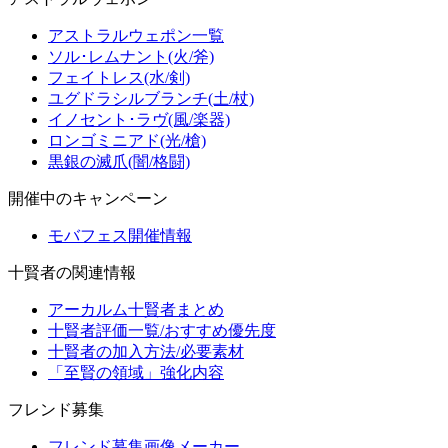
アストラルウェポン一覧
ソル･レムナント(火/斧)
フェイトレス(水/剣)
ユグドラシルブランチ(土/杖)
イノセント･ラヴ(風/楽器)
ロンゴミニアド(光/槍)
黒銀の滅爪(闇/格闘)
開催中のキャンペーン
モバフェス開催情報
十賢者の関連情報
アーカルム十賢者まとめ
十賢者評価一覧/おすすめ優先度
十賢者の加入方法/必要素材
「至賢の領域」強化内容
フレンド募集
フレンド募集画像メーカー