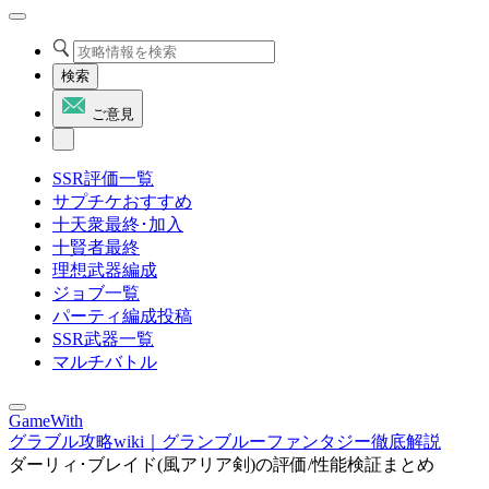
検索
ご意見
SSR評価一覧
サプチケおすすめ
十天衆最終･加入
十賢者最終
理想武器編成
ジョブ一覧
パーティ編成投稿
SSR武器一覧
マルチバトル
GameWith
グラブル攻略wiki｜グランブルーファンタジー徹底解説
ダーリィ･ブレイド(風アリア剣)の評価/性能検証まとめ