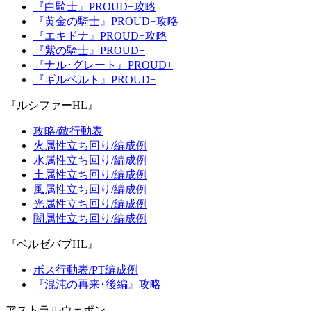
『白騎士』PROUD+攻略
『黄金の騎士』PROUD+攻略
『エキドナ』PROUD+攻略
『紫の騎士』PROUD+
『ナル･グレート』PROUD+
『ギルベルト』PROUD+
『ルシファーHL』
攻略/敵行動表
火属性立ち回り/編成例
水属性立ち回り/編成例
土属性立ち回り/編成例
風属性立ち回り/編成例
光属性立ち回り/編成例
闇属性立ち回り/編成例
『ベルゼバブHL』
ボス行動表/PT編成例
『混沌の再来･後編』攻略
アストラルウェポン