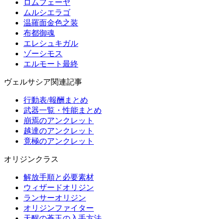
ロムフェーヤ
ムルシエラゴ
温羅面金色之装
布都御魂
エレシュキガル
ゾーシモス
エルモート最終
ヴェルサシア関連記事
行動表/報酬まとめ
武器一覧・性能まとめ
崩焉のアンクレット
越達のアンクレット
竟極のアンクレット
オリジンクラス
解放手順と必要素材
ウィザードオリジン
ランサーオリジン
オリジンファイター
天醒の蒼玉の入手方法