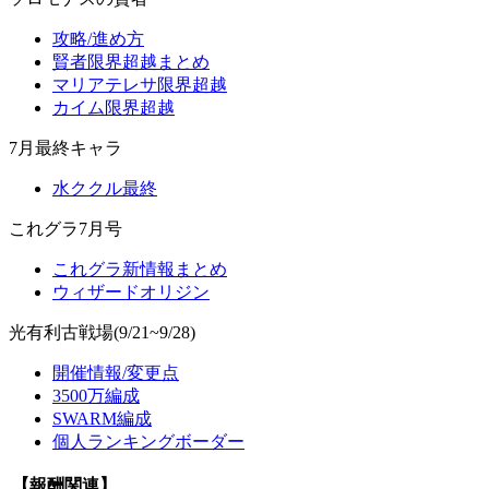
攻略/進め方
賢者限界超越まとめ
マリアテレサ限界超越
カイム限界超越
7月最終キャラ
水ククル最終
これグラ7月号
これグラ新情報まとめ
ウィザードオリジン
光有利古戦場(9/21~9/28)
開催情報/変更点
3500万編成
SWARM編成
個人ランキングボーダー
【報酬関連】