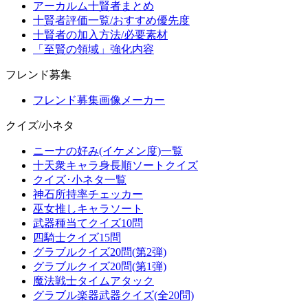
アーカルム十賢者まとめ
十賢者評価一覧/おすすめ優先度
十賢者の加入方法/必要素材
「至賢の領域」強化内容
フレンド募集
フレンド募集画像メーカー
クイズ/小ネタ
ニーナの好み(イケメン度)一覧
十天衆キャラ身長順ソートクイズ
クイズ･小ネタ一覧
神石所持率チェッカー
巫女推しキャラソート
武器種当てクイズ10問
四騎士クイズ15問
グラブルクイズ20問(第2弾)
グラブルクイズ20問(第1弾)
魔法戦士タイムアタック
グラブル楽器武器クイズ(全20問)