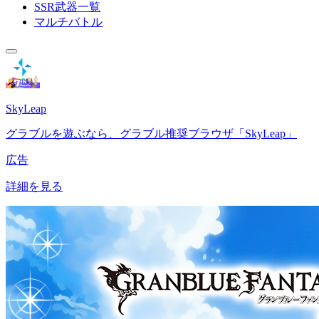
SSR武器一覧
マルチバトル
SkyLeap
グラブルを遊ぶなら、グラブル推奨ブラウザ「SkyLeap」
広告
詳細を見る