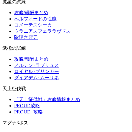
魔星の試練
攻略/報酬まとめ
ペルフィードの性能
コメーテスシーカ
ウラニアスフェララヴドス
陰陽之霊刀
武極の試練
攻略/報酬まとめ
ノルデン･ラブリュス
ロイヤル･ブリンガー
ダイアデム･ムーリネ
天上征伐戦
「天上征伐戦」攻略情報まとめ
PROUD攻略
PROUD+攻略
マグナ3ボス