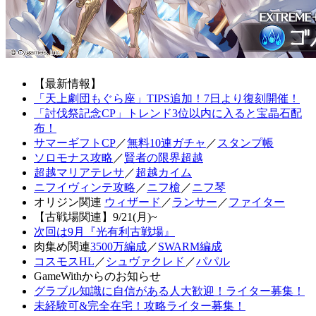
【最新情報】
「天上劇団もぐら座」TIPS追加！7日より復刻開催！
「討伐祭記念CP」トレンド3位以内に入ると宝晶石配
布！
サマーギフトCP
／
無料10連ガチャ
／
スタンプ帳
ソロモナス攻略
／
賢者の限界超越
超越マリアテレサ
／
超越カイム
ニフイヴィンテ攻略
／
ニフ槍
／
ニフ琴
オリジン関連
ウィザード
／
ランサー
／
ファイター
【古戦場関連】9/21(月)~
次回は9月『光有利古戦場』
肉集め関連
3500万編成
／
SWARM編成
コスモスHL
／
シュヴァクレド
／
パパル
GameWithからのお知らせ
グラブル知識に自信がある人大歓迎！ライター募集！
未経験可&完全在宅！攻略ライター募集！