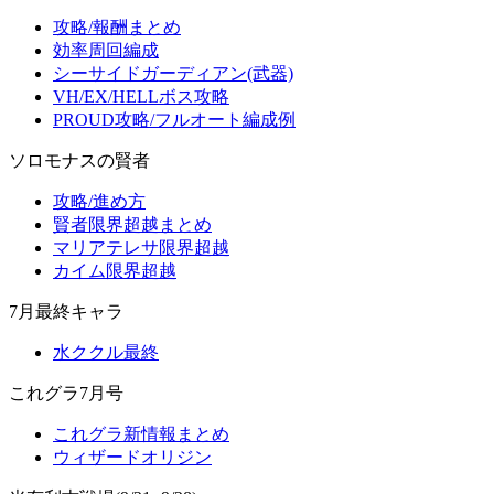
攻略/報酬まとめ
効率周回編成
シーサイドガーディアン(武器)
VH/EX/HELLボス攻略
PROUD攻略/フルオート編成例
ソロモナスの賢者
攻略/進め方
賢者限界超越まとめ
マリアテレサ限界超越
カイム限界超越
7月最終キャラ
水ククル最終
これグラ7月号
これグラ新情報まとめ
ウィザードオリジン