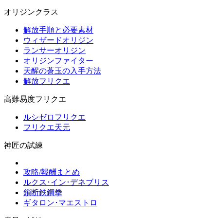
オリジンクラス
解放手順と必要素材
ウィザードオリジン
ランサーオリジン
オリジンファイター
天醒の蒼玉の入手方法
解放フリクエ
高難易度フリクエ
ルシゼロフリクエ
フリクエ天元
神匠の試練
攻略/報酬まとめ
ルクス･イン･デネブリス
鎖断鉄鋼拳
ギタロン･マエストロ