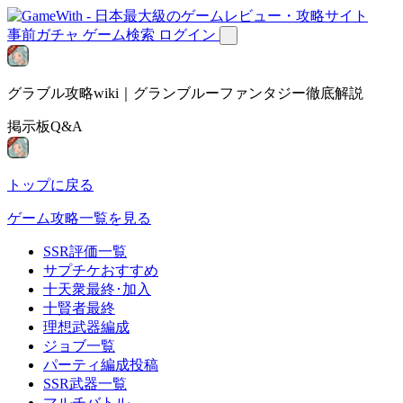
事前ガチャ
ゲーム検索
ログイン
グラブル攻略wiki｜グランブルーファンタジー徹底解説
掲示板Q&A
トップに戻る
ゲーム攻略一覧を見る
SSR評価一覧
サプチケおすすめ
十天衆最終･加入
十賢者最終
理想武器編成
ジョブ一覧
パーティ編成投稿
SSR武器一覧
マルチバトル