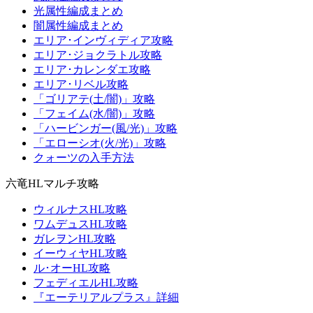
光属性編成まとめ
闇属性編成まとめ
エリア･インヴィディア攻略
エリア･ジョクラトル攻略
エリア･カレンダエ攻略
エリア･リベル攻略
「ゴリアテ(土/闇)」攻略
「フェイム(水/闇)」攻略
「ハービンガー(風/光)」攻略
「エローシオ(火/光)」攻略
クォーツの入手方法
六竜HLマルチ攻略
ウィルナスHL攻略
ワムデュスHL攻略
ガレヲンHL攻略
イーウィヤHL攻略
ル･オーHL攻略
フェディエルHL攻略
『エーテリアルプラス』詳細