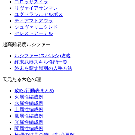
コロッサスイラ
リヴァイアサンマレ
ユグドラシルアルボス
ティアマトアウラ
シュヴァリエクレド
セレストアーテル
超高難易度ルシファー
ルシファー(スパルシ)攻略
終末武器スキル性能一覧
終末を齎す黒羽の入手方法
天元たる六色の理
攻略/行動表まとめ
火属性編成例
水属性編成例
土属性編成例
風属性編成例
光属性編成例
闇属性編成例
極理の結晶の使い道･必要数