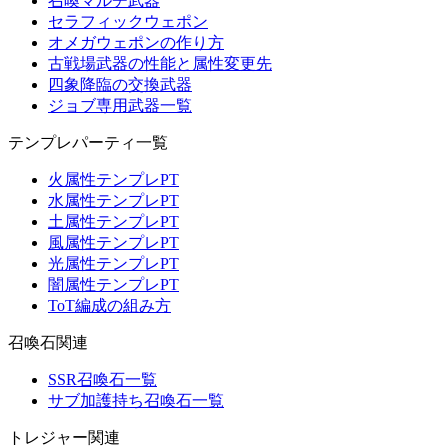
召喚マルチ武器
セラフィックウェポン
オメガウェポンの作り方
古戦場武器の性能と属性変更先
四象降臨の交換武器
ジョブ専用武器一覧
テンプレパーティ一覧
火属性テンプレPT
水属性テンプレPT
土属性テンプレPT
風属性テンプレPT
光属性テンプレPT
闇属性テンプレPT
ToT編成の組み方
召喚石関連
SSR召喚石一覧
サブ加護持ち召喚石一覧
トレジャー関連