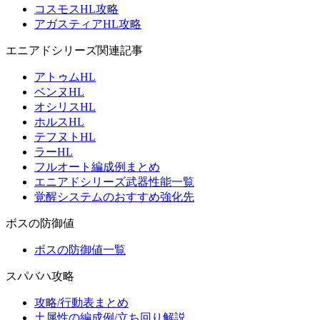
コスモスHL攻略
アガスティアHL攻略
エニアドシリーズ関連記事
アトゥムHL
ベンヌHL
オシリスHL
ホルスHL
テフヌトHL
ラーHL
フルオート編成例まとめ
エニアドシリーズ武器性能一覧
覚醒システムのおすすめ強化先
ボスの防御値
ボスの防御値一覧
スパバハ攻略
攻略/行動表まとめ
土属性の編成例/立ち回り解説