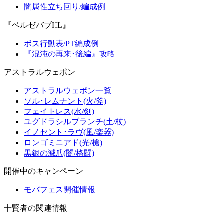
闇属性立ち回り/編成例
『ベルゼバブHL』
ボス行動表/PT編成例
『混沌の再来･後編』攻略
アストラルウェポン
アストラルウェポン一覧
ソル･レムナント(火/斧)
フェイトレス(水/剣)
ユグドラシルブランチ(土/杖)
イノセント･ラヴ(風/楽器)
ロンゴミニアド(光/槍)
黒銀の滅爪(闇/格闘)
開催中のキャンペーン
モバフェス開催情報
十賢者の関連情報