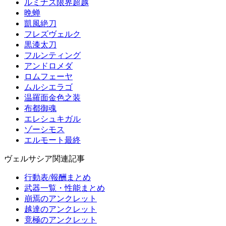
ルミナス限界超越
晩蝉
凱風絶刀
フレズヴェルク
黒漆太刀
フルンティング
アンドロメダ
ロムフェーヤ
ムルシエラゴ
温羅面金色之装
布都御魂
エレシュキガル
ゾーシモス
エルモート最終
ヴェルサシア関連記事
行動表/報酬まとめ
武器一覧・性能まとめ
崩焉のアンクレット
越達のアンクレット
竟極のアンクレット