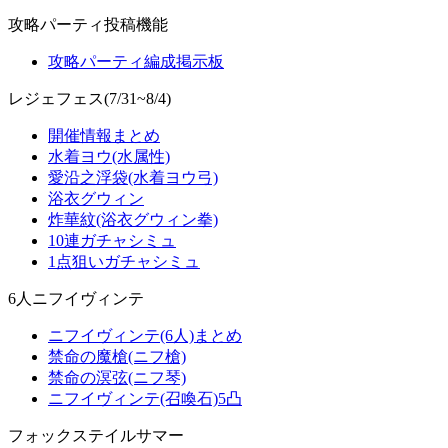
攻略パーティ投稿機能
攻略パーティ編成掲示板
レジェフェス(7/31~8/4)
開催情報まとめ
水着ヨウ(水属性)
愛沿之浮袋(水着ヨウ弓)
浴衣グウィン
炸華紋(浴衣グウィン拳)
10連ガチャシミュ
1点狙いガチャシミュ
6人ニフイヴィンテ
ニフイヴィンテ(6人)まとめ
禁命の魔槍(ニフ槍)
禁命の溟弦(ニフ琴)
ニフイヴィンテ(召喚石)5凸
フォックステイルサマー