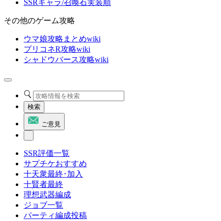
SSRキャラ/召喚石実装順
その他のゲーム攻略
ウマ娘攻略まとめwiki
プリコネR攻略wiki
シャドウバース攻略wiki
検索
ご意見
SSR評価一覧
サプチケおすすめ
十天衆最終･加入
十賢者最終
理想武器編成
ジョブ一覧
パーティ編成投稿