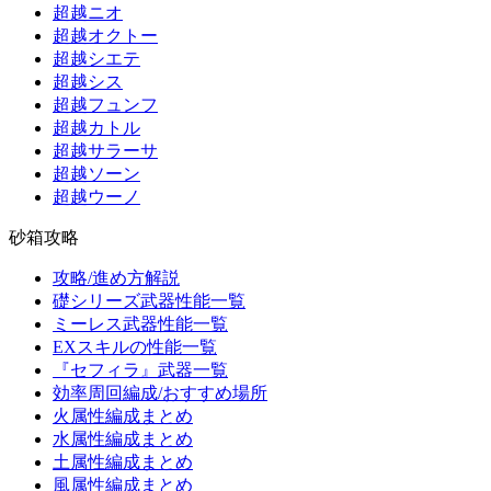
超越ニオ
超越オクトー
超越シエテ
超越シス
超越フュンフ
超越カトル
超越サラーサ
超越ソーン
超越ウーノ
砂箱攻略
攻略/進め方解説
礎シリーズ武器性能一覧
ミーレス武器性能一覧
EXスキルの性能一覧
『セフィラ』武器一覧
効率周回編成/おすすめ場所
火属性編成まとめ
水属性編成まとめ
土属性編成まとめ
風属性編成まとめ