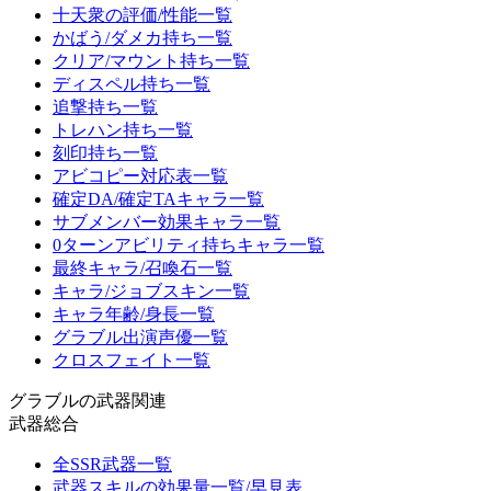
十天衆の評価/性能一覧
かばう/ダメカ持ち一覧
クリア/マウント持ち一覧
ディスペル持ち一覧
追撃持ち一覧
トレハン持ち一覧
刻印持ち一覧
アビコピー対応表一覧
確定DA/確定TAキャラ一覧
サブメンバー効果キャラ一覧
0ターンアビリティ持ちキャラ一覧
最終キャラ/召喚石一覧
キャラ/ジョブスキン一覧
キャラ年齢/身長一覧
グラブル出演声優一覧
クロスフェイト一覧
グラブルの武器関連
武器総合
全SSR武器一覧
武器スキルの効果量一覧/早見表