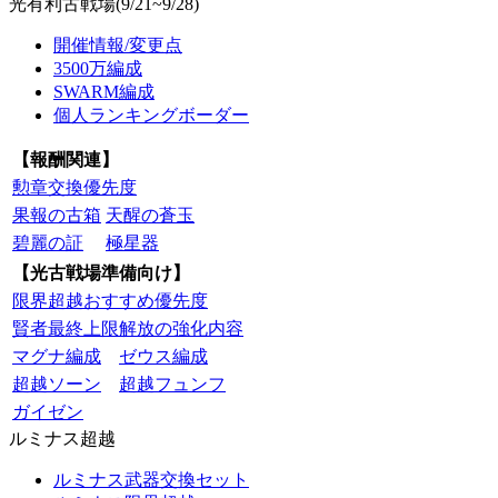
光有利古戦場(9/21~9/28)
開催情報/変更点
3500万編成
SWARM編成
個人ランキングボーダー
【報酬関連】
勲章交換優先度
果報の古箱
天醒の蒼玉
碧麗の証
極星器
【光古戦場準備向け】
限界超越おすすめ優先度
賢者最終上限解放の強化内容
マグナ編成
ゼウス編成
超越ソーン
超越フュンフ
ガイゼン
ルミナス超越
ルミナス武器交換セット