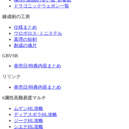
ドラゴニックウェポン一覧
錬成術の工房
仕様まとめ
ウロボロス･ミニステル
真理の短剣
創成の魂片
GBVSR
発売日/特典内容まとめ
リリンク
発売日/特典内容まとめ
6属性高難易度マルチ
ムゲンHL攻略
ディアスポラHL攻略
ジークHL攻略
シエテHL攻略