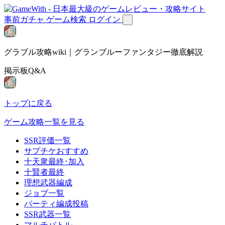
事前ガチャ
ゲーム検索
ログイン
グラブル攻略wiki｜グランブルーファンタジー徹底解説
掲示板Q&A
トップに戻る
ゲーム攻略一覧を見る
SSR評価一覧
サプチケおすすめ
十天衆最終･加入
十賢者最終
理想武器編成
ジョブ一覧
パーティ編成投稿
SSR武器一覧
マルチバトル