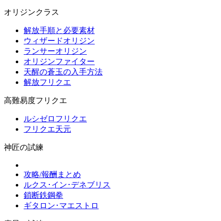
オリジンクラス
解放手順と必要素材
ウィザードオリジン
ランサーオリジン
オリジンファイター
天醒の蒼玉の入手方法
解放フリクエ
高難易度フリクエ
ルシゼロフリクエ
フリクエ天元
神匠の試練
攻略/報酬まとめ
ルクス･イン･デネブリス
鎖断鉄鋼拳
ギタロン･マエストロ