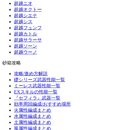
超越ニオ
超越オクトー
超越シエテ
超越シス
超越フュンフ
超越カトル
超越サラーサ
超越ソーン
超越ウーノ
砂箱攻略
攻略/進め方解説
礎シリーズ武器性能一覧
ミーレス武器性能一覧
EXスキルの性能一覧
『セフィラ』武器一覧
効率周回編成/おすすめ場所
火属性編成まとめ
水属性編成まとめ
土属性編成まとめ
風属性編成まとめ