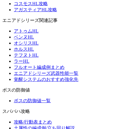
コスモスHL攻略
アガスティアHL攻略
エニアドシリーズ関連記事
アトゥムHL
ベンヌHL
オシリスHL
ホルスHL
テフヌトHL
ラーHL
フルオート編成例まとめ
エニアドシリーズ武器性能一覧
覚醒システムのおすすめ強化先
ボスの防御値
ボスの防御値一覧
スパバハ攻略
攻略/行動表まとめ
土属性の編成例/立ち回り解説