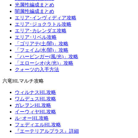
光属性編成まとめ
闇属性編成まとめ
エリア･インヴィディア攻略
エリア･ジョクラトル攻略
エリア･カレンダエ攻略
エリア･リベル攻略
「ゴリアテ(土/闇)」攻略
「フェイム(水/闇)」攻略
「ハービンガー(風/光)」攻略
「エローシオ(火/光)」攻略
クォーツの入手方法
六竜HLマルチ攻略
ウィルナスHL攻略
ワムデュスHL攻略
ガレヲンHL攻略
イーウィヤHL攻略
ル･オーHL攻略
フェディエルHL攻略
『エーテリアルプラス』詳細