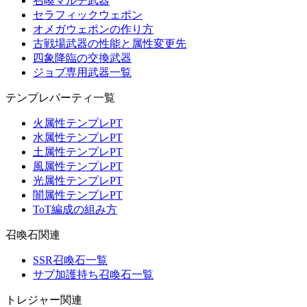
召喚マルチ武器
セラフィックウェポン
オメガウェポンの作り方
古戦場武器の性能と属性変更先
四象降臨の交換武器
ジョブ専用武器一覧
テンプレパーティ一覧
火属性テンプレPT
水属性テンプレPT
土属性テンプレPT
風属性テンプレPT
光属性テンプレPT
闇属性テンプレPT
ToT編成の組み方
召喚石関連
SSR召喚石一覧
サブ加護持ち召喚石一覧
トレジャー関連