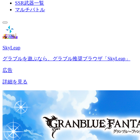
SSR武器一覧
マルチバトル
SkyLeap
グラブルを遊ぶなら、グラブル推奨ブラウザ「SkyLeap」
広告
詳細を見る