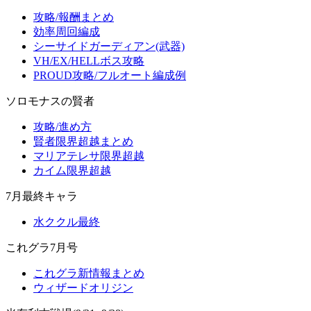
攻略/報酬まとめ
効率周回編成
シーサイドガーディアン(武器)
VH/EX/HELLボス攻略
PROUD攻略/フルオート編成例
ソロモナスの賢者
攻略/進め方
賢者限界超越まとめ
マリアテレサ限界超越
カイム限界超越
7月最終キャラ
水ククル最終
これグラ7月号
これグラ新情報まとめ
ウィザードオリジン