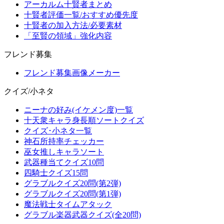
アーカルム十賢者まとめ
十賢者評価一覧/おすすめ優先度
十賢者の加入方法/必要素材
「至賢の領域」強化内容
フレンド募集
フレンド募集画像メーカー
クイズ/小ネタ
ニーナの好み(イケメン度)一覧
十天衆キャラ身長順ソートクイズ
クイズ･小ネタ一覧
神石所持率チェッカー
巫女推しキャラソート
武器種当てクイズ10問
四騎士クイズ15問
グラブルクイズ20問(第2弾)
グラブルクイズ20問(第1弾)
魔法戦士タイムアタック
グラブル楽器武器クイズ(全20問)