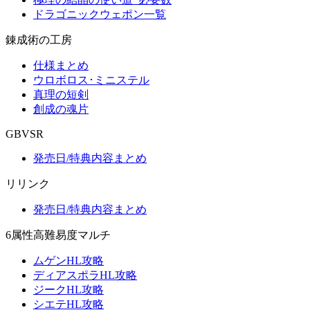
ドラゴニックウェポン一覧
錬成術の工房
仕様まとめ
ウロボロス･ミニステル
真理の短剣
創成の魂片
GBVSR
発売日/特典内容まとめ
リリンク
発売日/特典内容まとめ
6属性高難易度マルチ
ムゲンHL攻略
ディアスポラHL攻略
ジークHL攻略
シエテHL攻略