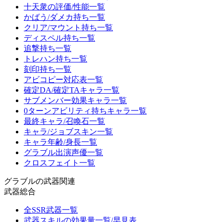
十天衆の評価/性能一覧
かばう/ダメカ持ち一覧
クリア/マウント持ち一覧
ディスペル持ち一覧
追撃持ち一覧
トレハン持ち一覧
刻印持ち一覧
アビコピー対応表一覧
確定DA/確定TAキャラ一覧
サブメンバー効果キャラ一覧
0ターンアビリティ持ちキャラ一覧
最終キャラ/召喚石一覧
キャラ/ジョブスキン一覧
キャラ年齢/身長一覧
グラブル出演声優一覧
クロスフェイト一覧
グラブルの武器関連
武器総合
全SSR武器一覧
武器スキルの効果量一覧/早見表