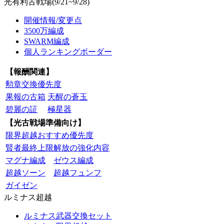
光有利古戦場(9/21~9/28)
開催情報/変更点
3500万編成
SWARM編成
個人ランキングボーダー
【報酬関連】
勲章交換優先度
果報の古箱
天醒の蒼玉
碧麗の証
極星器
【光古戦場準備向け】
限界超越おすすめ優先度
賢者最終上限解放の強化内容
マグナ編成
ゼウス編成
超越ソーン
超越フュンフ
ガイゼン
ルミナス超越
ルミナス武器交換セット