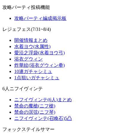
攻略パーティ投稿機能
攻略パーティ編成掲示板
レジェフェス(7/31~8/4)
開催情報まとめ
水着ヨウ(水属性)
愛沿之浮袋(水着ヨウ弓)
浴衣グウィン
炸華紋(浴衣グウィン拳)
10連ガチャシミュ
1点狙いガチャシミュ
6人ニフイヴィンテ
ニフイヴィンテ(6人)まとめ
禁命の魔槍(ニフ槍)
禁命の溟弦(ニフ琴)
ニフイヴィンテ(召喚石)5凸
フォックステイルサマー