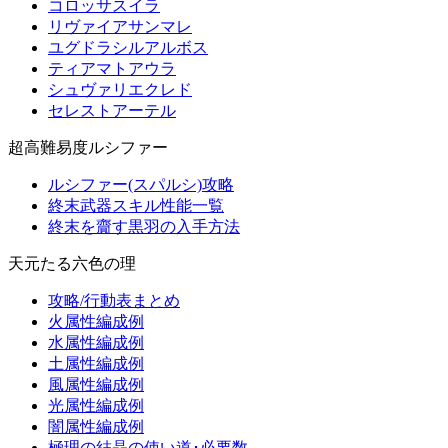
コロッサスイラ
リヴァイアサンマレ
ユグドラシルアルボス
ティアマトアウラ
シュヴァリエクレド
セレストアーテル
超高難易度ルシファー
ルシファー(スパルシ)攻略
終末武器スキル性能一覧
終末を齎す黒羽の入手方法
天元たる六色の理
攻略/行動表まとめ
火属性編成例
水属性編成例
土属性編成例
風属性編成例
光属性編成例
闇属性編成例
極理の結晶の使い道･必要数