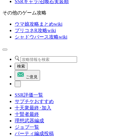
SSRキャラ/召喚石実装順
その他のゲーム攻略
ウマ娘攻略まとめwiki
プリコネR攻略wiki
シャドウバース攻略wiki
検索
ご意見
SSR評価一覧
サプチケおすすめ
十天衆最終･加入
十賢者最終
理想武器編成
ジョブ一覧
パーティ編成投稿