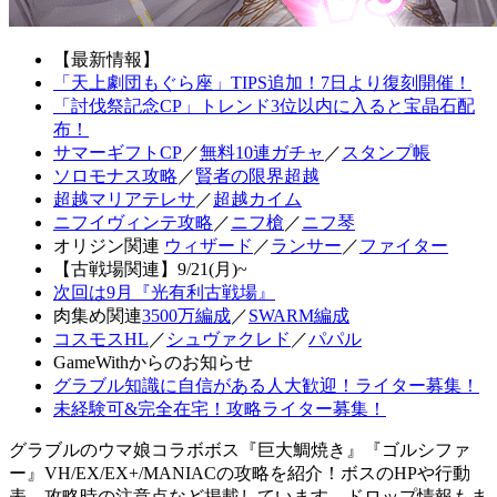
【最新情報】
「天上劇団もぐら座」TIPS追加！7日より復刻開催！
「討伐祭記念CP」トレンド3位以内に入ると宝晶石配
布！
サマーギフトCP
／
無料10連ガチャ
／
スタンプ帳
ソロモナス攻略
／
賢者の限界超越
超越マリアテレサ
／
超越カイム
ニフイヴィンテ攻略
／
ニフ槍
／
ニフ琴
オリジン関連
ウィザード
／
ランサー
／
ファイター
【古戦場関連】9/21(月)~
次回は9月『光有利古戦場』
肉集め関連
3500万編成
／
SWARM編成
コスモスHL
／
シュヴァクレド
／
パパル
GameWithからのお知らせ
グラブル知識に自信がある人大歓迎！ライター募集！
未経験可&完全在宅！攻略ライター募集！
グラブルのウマ娘コラボボス『巨大鯛焼き』『ゴルシファ
ー』VH/EX/EX+/MANIACの攻略を紹介！ボスのHPや行動
表、攻略時の注意点など掲載しています。ドロップ情報もま