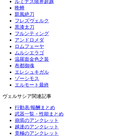
ルミナス限界超越
晩蝉
凱風絶刀
フレズヴェルク
黒漆太刀
フルンティング
アンドロメダ
ロムフェーヤ
ムルシエラゴ
温羅面金色之装
布都御魂
エレシュキガル
ゾーシモス
エルモート最終
ヴェルサシア関連記事
行動表/報酬まとめ
武器一覧・性能まとめ
崩焉のアンクレット
越達のアンクレット
竟極のアンクレット