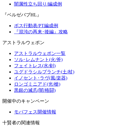
闇属性立ち回り/編成例
『ベルゼバブHL』
ボス行動表/PT編成例
『混沌の再来･後編』攻略
アストラルウェポン
アストラルウェポン一覧
ソル･レムナント(火/斧)
フェイトレス(水/剣)
ユグドラシルブランチ(土/杖)
イノセント･ラヴ(風/楽器)
ロンゴミニアド(光/槍)
黒銀の滅爪(闇/格闘)
開催中のキャンペーン
モバフェス開催情報
十賢者の関連情報